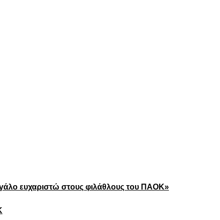
εγάλο ευχαριστώ στους φιλάθλους του ΠΑΟΚ»
Κ