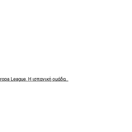
pa League. Η ισπανική ομάδα...