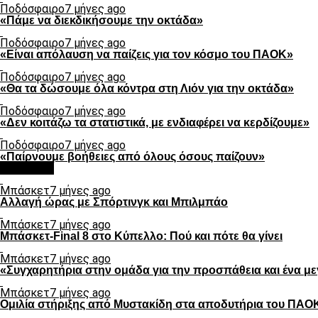
Ποδόσφαιρο
7 μήνες ago
«Πάμε να διεκδικήσουμε την οκτάδα»
Ποδόσφαιρο
7 μήνες ago
«Είναι απόλαυση να παίζεις για τον κόσμο του ΠΑΟΚ»
Ποδόσφαιρο
7 μήνες ago
«Θα τα δώσουμε όλα κόντρα στη Λιόν για την οκτάδα»
Ποδόσφαιρο
7 μήνες ago
«Δεν κοιτάζω τα στατιστικά, με ενδιαφέρει να κερδίζουμε»
Ποδόσφαιρο
7 μήνες ago
«Παίρνουμε βοήθειες από όλους όσους παίζουν»
ΜΠΑΣΚΕΤ
Μπάσκετ
7 μήνες ago
Αλλαγή ώρας με Σπόρτινγκ και Μπιλμπάο
Μπάσκετ
7 μήνες ago
Μπάσκετ-Final 8 στο Κύπελλο: Πού και πότε θα γίνει
Μπάσκετ
7 μήνες ago
«Συγχαρητήρια στην ομάδα για την προσπάθεια και ένα μ
Μπάσκετ
7 μήνες ago
Ομιλία στήριξης από Μυστακίδη στα αποδυτήρια του ΠΑΟ