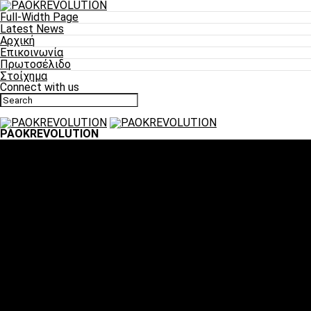
Full-Width Page
Latest News
Αρχική
Επικοινωνία
Πρωτοσέλιδο
Στοίχημα
Connect with us
PAOKREVOLUTION
Ποδόσφαιρο
«Πλέον έχουμε αλλάξει σαν ομάδα, παίξαμε σαν ένα»
«Το πιο σημαντικό είναι η αυτοπεποίθηση των ποδοσφαιριστώ
«Πάμε να διεκδικήσουμε την οκτάδα»
«Είναι απόλαυση να παίζεις για τον κόσμο του ΠΑΟΚ»
«Θα τα δώσουμε όλα κόντρα στη Λιόν για την οκτάδα»
Μπάσκετ
Αλλαγή ώρας με Σπόρτινγκ και Μπιλμπάο