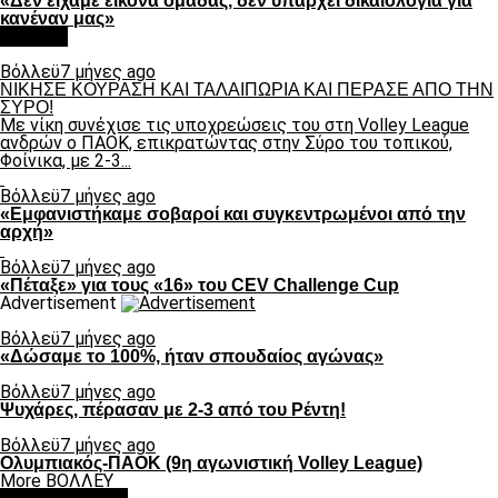
«Δεν είχαμε εικόνα ομάδας, δεν υπάρχει δικαιολογία για
κανέναν μας»
ΒΟΛΛΕΥ
Βόλλεϋ
7 μήνες ago
ΝΊΚΗΣΕ ΚΟΎΡΑΣΗ ΚΑΙ ΤΑΛΑΙΠΩΡΊΑ ΚΑΙ ΠΈΡΑΣΕ ΑΠΌ ΤΗΝ
ΣΎΡΟ!
Με νίκη συνέχισε τις υποχρεώσεις του στη Volley League
ανδρών ο ΠΑΟΚ, επικρατώντας στην Σύρο του τοπικού,
Φοίνικα, με 2-3...
Βόλλεϋ
7 μήνες ago
«Εμφανιστήκαμε σοβαροί και συγκεντρωμένοι από την
αρχή»
Βόλλεϋ
7 μήνες ago
«Πέταξε» για τους «16» του CEV Challenge Cup
Advertisement
Βόλλεϋ
7 μήνες ago
«Δώσαμε το 100%, ήταν σπουδαίος αγώνας»
Βόλλεϋ
7 μήνες ago
Ψυχάρες, πέρασαν με 2-3 από του Ρέντη!
Βόλλεϋ
7 μήνες ago
Ολυμπιακός-ΠΑΟΚ (9η αγωνιστική Volley League)
More ΒΟΛΛΕΥ