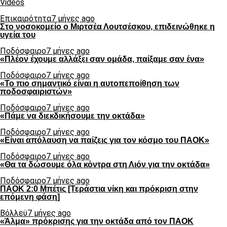
Videos
Επικαιρότητα
7 μήνες ago
Στο νοσοκομείο ο Μιρτσέα Λουτσέσκου, επιδεινώθηκε η
υγεία του
Ποδόσφαιρο
7 μήνες ago
«Πλέον έχουμε αλλάξει σαν ομάδα, παίξαμε σαν ένα»
Ποδόσφαιρο
7 μήνες ago
«Το πιο σημαντικό είναι η αυτοπεποίθηση των
ποδοσφαιριστών»
Ποδόσφαιρο
7 μήνες ago
«Πάμε να διεκδικήσουμε την οκτάδα»
Ποδόσφαιρο
7 μήνες ago
«Είναι απόλαυση να παίζεις για τον κόσμο του ΠΑΟΚ»
Ποδόσφαιρο
7 μήνες ago
«Θα τα δώσουμε όλα κόντρα στη Λιόν για την οκτάδα»
Ποδόσφαιρο
7 μήνες ago
ΠΑΟΚ 2:0 Μπέτις [Τεράστια νίκη και πρόκριση στην
επόμενη φάση]
Βόλλεϋ
7 μήνες ago
«Άλμα» πρόκρισης για την οκτάδα από τον ΠΑΟΚ