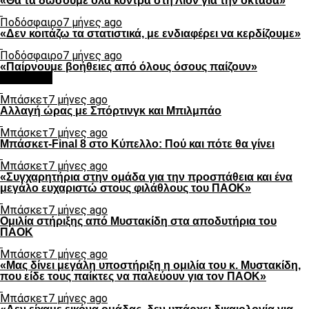
«Θα τα δώσουμε όλα κόντρα στη Λιόν για την οκτάδα»
Ποδόσφαιρο
7 μήνες ago
«Δεν κοιτάζω τα στατιστικά, με ενδιαφέρει να κερδίζουμε»
Ποδόσφαιρο
7 μήνες ago
«Παίρνουμε βοήθειες από όλους όσους παίζουν»
ΜΠΑΣΚΕΤ
Μπάσκετ
7 μήνες ago
Αλλαγή ώρας με Σπόρτινγκ και Μπιλμπάο
Μπάσκετ
7 μήνες ago
Μπάσκετ-Final 8 στο Κύπελλο: Πού και πότε θα γίνει
Μπάσκετ
7 μήνες ago
«Συγχαρητήρια στην ομάδα για την προσπάθεια και ένα
μεγάλο ευχαριστώ στους φιλάθλους του ΠΑΟΚ»
Μπάσκετ
7 μήνες ago
Ομιλία στήριξης από Μυστακίδη στα αποδυτήρια του
ΠΑΟΚ
Μπάσκετ
7 μήνες ago
«Μας δίνει μεγάλη υποστήριξη η ομιλία του κ. Μυστακίδη,
που είδε τους παίκτες να παλεύουν για τον ΠΑΟΚ»
Μπάσκετ
7 μήνες ago