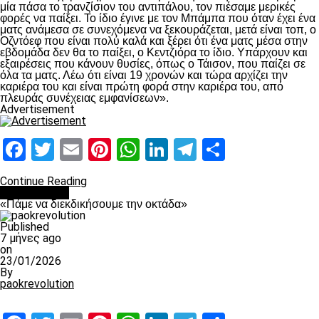
μία πάσα το τρανζίσιον του αντιπάλου, τον πιέσαμε μερικές
φορές να παίξει. Το ίδιο έγινε με τον Μπάμπα που όταν έχει ένα
ματς ανάμεσα σε συνεχόμενα να ξεκουράζεται, μετά είναι τοπ, ο
Οζντόεφ που είναι πολύ καλά και ξέρει ότι ένα ματς μέσα στην
εβδομάδα δεν θα το παίξει, ο Κεντζιόρα το ίδιο. Υπάρχουν και
εξαιρέσεις που κάνουν θυσίες, όπως ο Τάισον, που παίζει σε
όλα τα ματς. Λέω ότι είναι 19 χρονών και τώρα αρχίζει την
καριέρα του και είναι πρώτη φορά στην καριέρα του, από
πλευράς συνέχειας εμφανίσεων».
Advertisement
Facebook
Twitter
Email
Pinterest
WhatsApp
LinkedIn
Telegram
Μοιραστ
Continue Reading
Ποδόσφαιρο
«Πάμε να διεκδικήσουμε την οκτάδα»
Published
7 μήνες ago
on
23/01/2026
By
paokrevolution