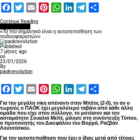
Facebook
Twitter
Email
Pinterest
WhatsApp
LinkedIn
Telegram
Μοιραστ
Continue Reading
Ποδόσφαιρο
«Το πιο σημαντικό είναι η αυτοπεποίθηση των
ποδοσφαιριστών»
Published
7 μήνες ago
on
23/01/2026
By
paokrevolution
Facebook
Twitter
Email
Pinterest
WhatsApp
LinkedIn
Telegram
Μοιραστ
Για την μεγάλη νίκη απέναντι στην Μπέτις (2-0), το αν ο
τωρινός ο ΠΑΟΚ έχει μεγαλύτερο ταβάνι από κάθε άλλη
ομάδα που είχε στον σύλλογο, το ροτέισον και τον
ασταμάτητο Σουαλιό Μεϊτέ, μίλησε στη συνέντευξη Τύπου,
ο προπονητής του Δικεφάλου του Βορρά, Ραζβάν
Λουτσέσκου.
Για την αυτοπεποίθηση που έχει ο ίδιος μετά από τέτοιες