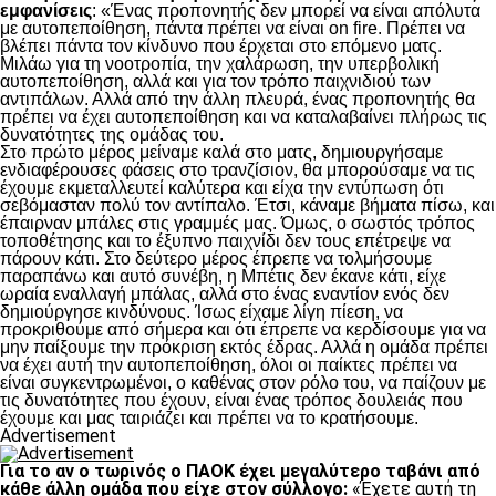
εμφανίσεις
: «Ένας προπονητής δεν μπορεί να είναι απόλυτα
με αυτοπεποίθηση, πάντα πρέπει να είναι on fire. Πρέπει να
βλέπει πάντα τον κίνδυνο που έρχεται στο επόμενο ματς.
Μιλάω για τη νοοτροπία, την χαλάρωση, την υπερβολική
αυτοπεποίθηση, αλλά και για τον τρόπο παιχνιδιού των
αντιπάλων. Αλλά από την άλλη πλευρά, ένας προπονητής θα
πρέπει να έχει αυτοπεποίθηση και να καταλαβαίνει πλήρως τις
δυνατότητες της ομάδας του.
Στο πρώτο μέρος μείναμε καλά στο ματς, δημιουργήσαμε
ενδιαφέρουσες φάσεις στο τρανζίσιον, θα μπορούσαμε να τις
έχουμε εκμεταλλευτεί καλύτερα και είχα την εντύπωση ότι
σεβόμασταν πολύ τον αντίπαλο. Έτσι, κάναμε βήματα πίσω, και
έπαιρναν μπάλες στις γραμμές μας. Όμως, ο σωστός τρόπος
τοποθέτησης και το έξυπνο παιχνίδι δεν τους επέτρεψε να
πάρουν κάτι. Στο δεύτερο μέρος έπρεπε να τολμήσουμε
παραπάνω και αυτό συνέβη, η Μπέτις δεν έκανε κάτι, είχε
ωραία εναλλαγή μπάλας, αλλά στο ένας εναντίον ενός δεν
δημιούργησε κινδύνους. Ίσως είχαμε λίγη πίεση, να
προκριθούμε από σήμερα και ότι έπρεπε να κερδίσουμε για να
μην παίξουμε την πρόκριση εκτός έδρας. Αλλά η ομάδα πρέπει
να έχει αυτή την αυτοπεποίθηση, όλοι οι παίκτες πρέπει να
είναι συγκεντρωμένοι, ο καθένας στον ρόλο του, να παίζουν με
τις δυνατότητες που έχουν, είναι ένας τρόπος δουλειάς που
έχουμε και μας ταιριάζει και πρέπει να το κρατήσουμε.
Advertisement
Για το αν ο τωρινός ο ΠΑΟΚ έχει μεγαλύτερο ταβάνι από
κάθε άλλη ομάδα που είχε στον σύλλογο:
«Έχετε αυτή τη