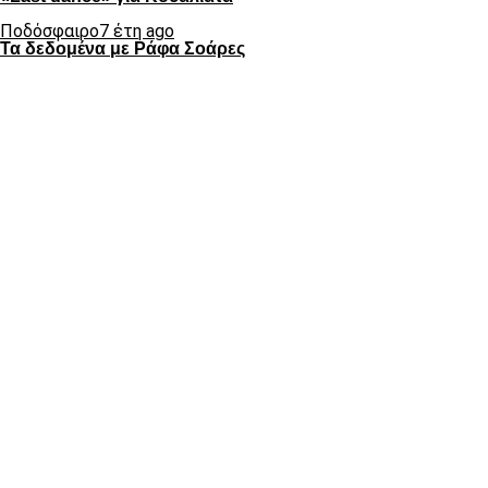
Ποδόσφαιρο
7 έτη ago
Τα δεδομένα με Ράφα Σοάρες