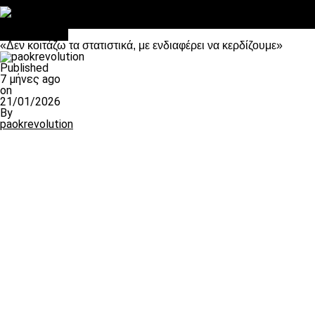
Στο OPEN τα προκριματικά, στη NOVA τα του πρωταθλήματος
Σαν σήμερα: Οταν “έφυγε” ο Λόραντ
Ποδόσφαιρο
«Δεν κοιτάζω τα στατιστικά, με ενδιαφέρει να κερδίζουμε»
Published
7 μήνες ago
on
21/01/2026
By
paokrevolution