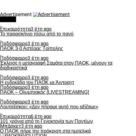
Advertisement
Τάσεις
Επικαιρότητα
3 έτη ago
Το παρασκήνιο πίσω από το πανό
Ποδόσφαιρο
3 έτη ago
ΠΑΟΚ 3-0 Αστέρας Τρίπολης
Ποδόσφαιρο
3 έτη ago
Έκλεισε η μεταγραφή Σαμάτα στον ΠΑΟΚ, μένουν τα
διαδικαστικά
Ποδόσφαιρο
3 έτη ago
Η ενδεκάδα του ΠΑΟΚ με Άιντραχτ
Ποδόσφαιρο
3 έτη ago
ΠΑΟΚ – Ολυμπιακός [LIVESTREAMING]
Ποδόσφαιρο
3 έτη ago
Λουτσέσκου: «Δεν πήραμε αυτό που αξίζαμε»
Επικαιρότητα
6 έτη ago
101 χρόνια από τη Γενοκτονία των Ποντίων
Μπάσκετ
3 έτη ago
Ο ΠΑΟΚ πήρε την πρόκριση στα ημιτελικά