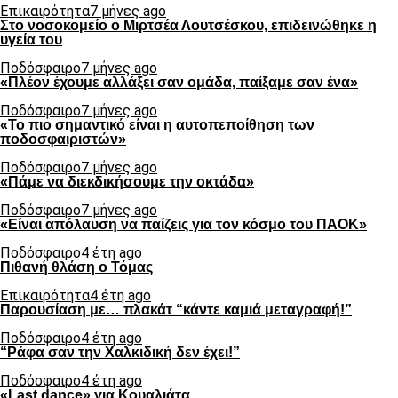
Επικαιρότητα
7 μήνες ago
Στο νοσοκομείο ο Μιρτσέα Λουτσέσκου, επιδεινώθηκε η
υγεία του
Ποδόσφαιρο
7 μήνες ago
«Πλέον έχουμε αλλάξει σαν ομάδα, παίξαμε σαν ένα»
Ποδόσφαιρο
7 μήνες ago
«Το πιο σημαντικό είναι η αυτοπεποίθηση των
ποδοσφαιριστών»
Ποδόσφαιρο
7 μήνες ago
«Πάμε να διεκδικήσουμε την οκτάδα»
Ποδόσφαιρο
7 μήνες ago
«Είναι απόλαυση να παίζεις για τον κόσμο του ΠΑΟΚ»
Ποδόσφαιρο
4 έτη ago
Πιθανή θλάση ο Τόμας
Επικαιρότητα
4 έτη ago
Παρουσίαση με… πλακάτ “κάντε καμιά μεταγραφή!”
Ποδόσφαιρο
4 έτη ago
“Ράφα σαν την Χαλκιδική δεν έχει!”
Ποδόσφαιρο
4 έτη ago
«Last dance» για Κουαλιάτα