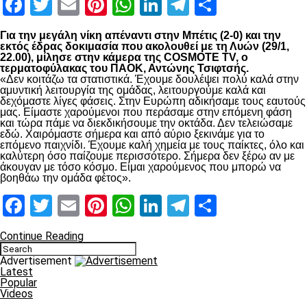
Facebook
Twitter
Email
Pinterest
WhatsApp
LinkedIn
Telegram
Μοιραστ
Για την μεγάλη νίκη απέναντι στην Μπέτις (2-0) και την
εκτός έδρας δοκιμασία που ακολουθεί με τη Λυών (29/1,
22.00), μίλησε στην κάμερα της COSMOTE TV, ο
τερματοφύλακας του ΠΑΟΚ, Αντώνης Τσιφτσής.
«Δεν κοιτάζω τα στατιστικά. Έχουμε δουλέψει πολύ καλά στην
αμυντική λειτουργία της ομάδας, λειτουργούμε καλά και
δεχόμαστε λίγες φάσεις. Στην Ευρώπη αδικήσαμε τους εαυτούς
μας. Είμαστε χαρούμενοι που περάσαμε στην επόμενη φάση
και τώρα πάμε να διεκδικήσουμε την οκτάδα. Δεν τελειώσαμε
εδώ. Χαιρόμαστε σήμερα και από αύριο ξεκινάμε για το
επόμενο παιχνίδι. Έχουμε καλή χημεία με τους παίκτες, όλο και
καλύτερη όσο παίζουμε περισσότερο. Σήμερα δεν ξέρω αν με
άκουγαν με τόσο κόσμο. Είμαι χαρούμενος που μπορώ να
βοηθάω την ομάδα φέτος».
Facebook
Twitter
Email
Pinterest
WhatsApp
LinkedIn
Telegram
Μοιραστ
Continue Reading
Advertisement
Latest
Popular
Videos