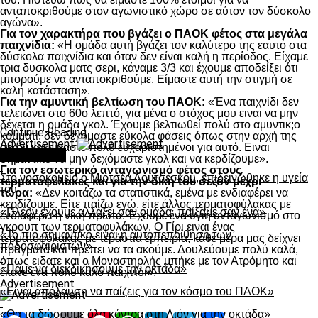
ανταποκριθούμε στον αγωνιστικό χώρο σε αύτον τον δύσκολο
αγώνα».
Για τον χαρακτήρα που βγάζει ο ΠΑΟΚ φέτος στα μεγάλα
παιχνίδια:
«Η ομάδα αυτή βγάζει τον καλύτερο της εαυτό στα
δύσκολα παιχνίδια και όταν δεν είναι καλή η περίοδος. Είχαμε
τρια δυσκολα ματς σερι, κάναμε 3/3 και έχουμε αποδείξει ότι
μπορούμε να ανταποκριθούμε. Είμαστε αυτή την στιγμή σε
καλή κατάσταση».
Για την αμυντική βελτίωση του ΠΑΟΚ:
«Ένα παιχνίδι δεν
τελειώνει στο 60ο λεπτό, για μένα ο στόχος μου ειναι να μην
δέχεται η ομάδα γκολ. Έχουμε βελτιωθεί πολύ στο αμυντικ;o
Continue Reading
κομμάτι, δεν δεχόμαστε εύκολα φάσεις όπως στην αρχή της
Advertisement
σεζόν και είμαστε πολύ ευχαριστημένοι για αυτό. Ειναι
You may like
σημαντικό να μην δεχόμαστε γκολ και να κερδίζουμε».
Για τον εσωτερικό ανταγωνισμό φέτος στους
Στο νοσοκομείο ο Μιρτσέα Λουτσέσκου, επιδεινώθηκε η υγεία
τερματοφύλακες και για την δική του σεζόν μέχρι
του
τώρα:
«Δεν κοιτάζω τα στατιστικά, εμένα με ενδιαφέρει να
κερδίζουμε. Είτε παίζω εγώ, είτε άλλος τερματοφύλακας με
«Πλέον έχουμε αλλάξει σαν ομάδα, παίξαμε σαν ένα»
ενδιαφέρει η νίκη πρώτα. Έχουμε ένα υγιή ανταγωνισμό στο
γκρουπ των τερματοφυλάκων. Ο Γίρι ειναι ένας
«Το πιο σημαντικό είναι η αυτοπεποίθηση των
τερματοφύλακας με τεράστια εμπειρία, κάθε μέρα μας δείχνει
ποδοσφαιριστών»
πράγματα και πρέπει να τα ακούμε. Δουλεύουμε πολύ καλά,
όπως ειδατε και ο Μοναστηρλής μπήκε με τον Ατρόμητο και
«Πάμε να διεκδικήσουμε την οκτάδα»
έκανε ένα πολύ καλό παιχνίδι».
Advertisement
«Είναι απόλαυση να παίζεις για τον κόσμο του ΠΑΟΚ»
«Θα τα δώσουμε όλα κόντρα στη Λιόν για την οκτάδα»