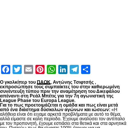
Facebook
Twitter
Email
Pinterest
WhatsApp
LinkedIn
Telegram
Μοιραστ
Ο γκολκίπερ του
ΠΑΟΚ
, Αντώνης Τσιφτσής ,
εκπροσώπησε τους συμπαίκτες του στην καθιερωμένη
συνέντευξη τύπου πριν την αναμέτρηση του Δικεφάλου
απέναντι στη Ρεάλ Μπέτις για την 7η αγωνιστική της
League Phase του Europa League.
Για το πως προετοιμάζεται η ομάδα και πως είναι μετά
από ένα διάστημα δύσκολων αγώνων και ιώσεων:
«Η
αλήθεια είναι ότι ειχαμε αρκετά προβλήματα με αυτό το θέμα,
αλλά είμαστε σε καλη περίοδο. Έχουμε αναλύσει τον αντίπαλο
με τον προπονητή, έχουμε εστιάσει στα θετικά και στα αρνητικά
του. Πιστεύω πως θα είμαστε 100% έτοιμοι για να