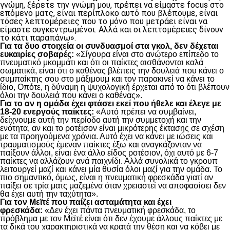
γνώμη, ξέρετε την γνώμη μου, πρέπει να είμαστε focus στο
επόμενο ματς, είναι περίπλοκο αυτό που βλέπουμε, είναι
τόσες λεπτομέρειες που το μόνο που μετράει είναι να
είμαστε συγκεντρωμένοι. Αλλά και οι λεπτομέρειες δίνουν
το κάτι παραπάνω».
Για τα δυο στοιχεία οι συνδυασμοί στα γκολ, δεν δέχεται
ευκαιρίες σοβαρές:
«Σίγουρα είναι στο ανώτερο επίπεδο το
πνευματικό μκομμάτι και ότι οι παίκτες αισθάνονται καλά
σωματικά, είναι ότι ο καθένας βλέπεις την δουλειά που κάνει ο
συμπαίκτης σου στο μάξιμουμ και τον παρακινεί να κάνει το
ίδιο, Οπότε, η δύναμη η ψυχολογική έρχεται από το ότι βλέπουν
όλοι την δουλειά που κάνει ο καθένας».
Για το αν η ομάδα έχει φτάσει εκεί που ήθελε και έλεγε με
18-20 ενεργούς παίκτες:
«Αυτό πρέπει να συμβαίνει,
δείχνουμε αυτή την περίοδο αυτή την συμμετοχή και την
ενότητα, αν και το ροτέισον είναι μικρότερης έκτασης σε σχέση
με τα προηγούμενα χρόνια. Αυτό έχει να κάνει με ιώσεις και
τραυματισμούς έμεναν παίκτες έξω και αναγκάζονταν να
παίξουν άλλοι, είναι ένα άλλο είδος ροτέσιον, όχι αυτό με 6-7
παίκτες να αλλάζουν ανά παιχνίδι. Αλλά συνολικά το γκρουπ
λειτουργεί μαζί και κάνει μία θυσία όλοι μαζί για την ομάδα. Το
πιο σημαντικό, όμως, είναι η πνευματική φρεσκάδα γιατί αν
παίξει σε τρία ματς μαζεμένα όταν χρειαστεί να αποφασίσει δεν
θα έχει αυτή την ταχύτητα».
Για τον Μεϊτέ που παίζει ασταμάτητα και έχει
φρεσκάδα:
«Δεν έχει πάντα πνευματική φρεσκάδα, το
πρόβλημα με τον Μεϊτέ είναι ότι δεν έχουμε άλλους παίκτες με
τα δικά του χαρακτηριστικά να κρατά την θέση και να κόβει με