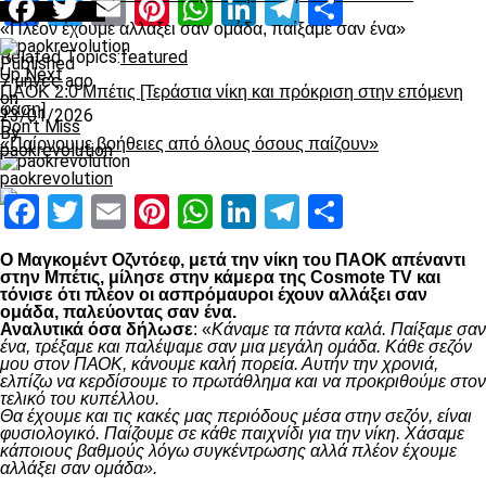
Facebook
Twitter
Email
Pinterest
WhatsApp
LinkedIn
Telegram
Μοιραστ
Ποδόσφαιρο
«Πλέον έχουμε αλλάξει σαν ομάδα, παίξαμε σαν ένα»
Related Topics:
featured
Published
Up Next
7 μήνες ago
ΠΑΟΚ 2:0 Μπέτις [Τεράστια νίκη και πρόκριση στην επόμενη
on
φάση]
23/01/2026
Don't Miss
By
«Παίρνουμε βοήθειες από όλους όσους παίζουν»
paokrevolution
paokrevolution
Facebook
Twitter
Email
Pinterest
WhatsApp
LinkedIn
Telegram
Μοιραστ
Ο Μαγκομέντ Οζντόεφ, μετά την νίκη του ΠΑΟΚ απέναντι
στην Μπέτις, μίλησε στην κάμερα της Cosmote TV και
τόνισε ότι πλέον οι ασπρόμαυροι έχουν αλλάξει σαν
ομάδα, παλεύοντας σαν ένα.
Αναλυτικά όσα δήλωσε
: «
Κάναμε τα πάντα καλά. Παίξαμε σαν
ένα, τρέξαμε και παλέψαμε σαν μια μεγάλη ομάδα. Κάθε σεζόν
μου στον ΠΑΟΚ, κάνουμε καλή πορεία. Αυτήν την χρονιά,
ελπίζω να κερδίσουμε το πρωτάθλημα και να προκριθούμε στον
τελικό του κυπέλλου.
Θα έχουμε και τις κακές μας περιόδους μέσα στην σεζόν, είναι
φυσιολογικό. Παίζουμε σε κάθε παιχνίδι για την νίκη. Χάσαμε
κάποιους βαθμούς λόγω συγκέντρωσης αλλά πλέον έχουμε
αλλάξει σαν ομάδα».