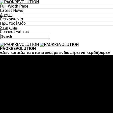
Full-Width Page
Latest News
Αρχική
Επικοινωνία
Πρωτοσέλιδο
Στοίχημα
Connect with us
PAOKREVOLUTION
«Δεν κοιτάζω τα στατιστικά, με ενδιαφέρει να κερδίζουμε»
Ποδόσφαιρο
«Πλέον έχουμε αλλάξει σαν ομάδα, παίξαμε σαν ένα»
«Το πιο σημαντικό είναι η αυτοπεποίθηση των
ποδοσφαιριστών»
«Πάμε να διεκδικήσουμε την οκτάδα»
«Είναι απόλαυση να παίζεις για τον κόσμο του ΠΑΟΚ»
«Θα τα δώσουμε όλα κόντρα στη Λιόν για την οκτάδα»
Μπάσκετ