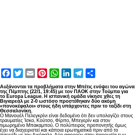
Facebook
Twitter
Email
Pinterest
WhatsApp
LinkedIn
Telegram
Μοιραστ
Αυξάνονται τα προβλήματα στην Μπέτις ενόψει του αγώνα
της Πέμπτης (22/1, 19:45) με τον
ΠΑΟΚ
στην Τούμπα για
το
Europa
League
. Η ισπανική ομάδα νίκησε χθες τη
Βιγιαρεάλ με 2-0 ωστόσο προστέθηκαν δύο ακόμη
«πονοκέφαλοι» στους ήδη υπάρχοντες πριν το ταξίδι στη
Θεσσαλονίκη.
Ο Μανουέλ Πελεγκρίνι είναι δεδομένο ότι δεν υπολογίζει στους
τραυματίες Ίσκο, Κούτσο, Φίρπο, Μπεγερίν και στον
τιμωρημένο Μπακαμπού. Ο πολύπειρος προπονητής όμως
έχει να διαχειριστεί και κάποια ερωτηματικά πριν από το
παιχνίδι με τον Δικέφαλο. Δύο αφορούν στην παρουσία των