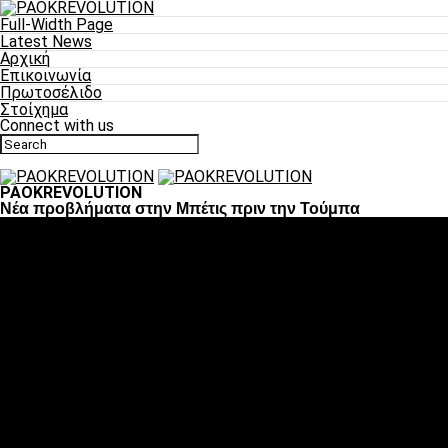
Full-Width Page
Latest News
Αρχική
Επικοινωνία
Πρωτοσέλιδο
Στοίχημα
Connect with us
PAOKREVOLUTION
Νέα προβλήματα στην Μπέτις πριν την Τούμπα
Ποδόσφαιρο
«Πλέον έχουμε αλλάξει σαν ομάδα, παίξαμε σαν ένα»
«Το πιο σημαντικό είναι η αυτοπεποίθηση των
ποδοσφαιριστών»
«Πάμε να διεκδικήσουμε την οκτάδα»
«Είναι απόλαυση να παίζεις για τον κόσμο του ΠΑΟΚ»
«Θα τα δώσουμε όλα κόντρα στη Λιόν για την οκτάδα»
Μπάσκετ