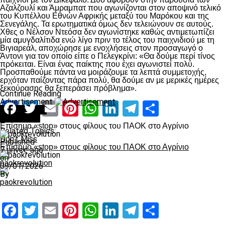
Αζαλζουλί και Άμραμπατ που αγωνίζονται στον αποψινό τελικό
του Κυπέλλου Εθνών Αφρικής μεταξύ του Μαρόκου και της
Σενεγάλης. Τα ερωτηματικά όμως δεν τελειώνουν σε αυτούς.
Χθες ο Νέλσον Ντεόσα δεν αγωνίστηκε καθώς αντιμετωπίζει
μία αμυγδαλίτιδα ενώ λίγο πριν το τέλος του παιχνιδιού με τη
Βιγιαρεάλ, αποχώρησε με ενοχλήσεις στον προσαγωγό ο
Άντονι για τον οποίο είπε ο Πελεγκρίνι: «Θα δούμε περί τίνος
πρόκειται. Είναι ένας παίκτης που έχει αγωνιστεί πολύ.
Προσπαθούμε πάντα να μοιράζουμε τα λεπτά συμμετοχής,
ερχόταν παίζοντας πάρα πολύ, θα δούμε αν με μερικές ημέρες
ξεκούρασης θα ξεπεράσει πρόβλημα».
Continue Reading
Advertisement
Facebook
Twitter
Email
Pinterest
WhatsApp
LinkedIn
Telegram
Μοιραστ
You may like
Αντίπαλοι
Επίσημο «stop» στους φίλους του ΠΑΟΚ στο Αγρίνιο
Related Topics:
Don't Miss
Published
Επίσημο «stop» στους φίλους του ΠΑΟΚ στο Αγρίνιο
7 μήνες ago
on
paokrevolution
09/01/2026
By
paokrevolution
Facebook
Twitter
Email
Pinterest
WhatsApp
LinkedIn
Telegram
Μοιραστ