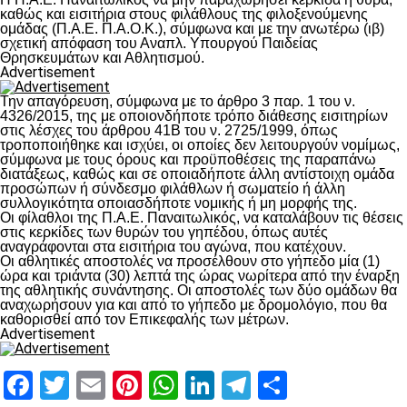
καθώς και εισιτήρια στους φιλάθλους της φιλοξενούμενης
ομάδας (Π.Α.Ε. Π.Α.Ο.Κ.), σύμφωνα και με την ανωτέρω (ιβ)
σχετική απόφαση του Αναπλ. Υπουργού Παιδείας
Θρησκευμάτων και Αθλητισμού.
Advertisement
Την απαγόρευση, σύμφωνα με το άρθρο 3 παρ. 1 του ν.
4326/2015, της με οποιονδήποτε τρόπο διάθεσης εισιτηρίων
στις λέσχες του άρθρου 41Β του ν. 2725/1999, όπως
τροποποιήθηκε και ισχύει, οι οποίες δεν λειτουργούν νομίμως,
σύμφωνα με τους όρους και προϋποθέσεις της παραπάνω
διατάξεως, καθώς και σε οποιαδήποτε άλλη αντίστοιχη ομάδα
προσώπων ή σύνδεσμο φιλάθλων ή σωματείο ή άλλη
συλλογικότητα οποιασδήποτε νομικής ή μη μορφής της.
Οι φίλαθλοι της Π.Α.Ε. Παναιτωλικός, να καταλάβουν τις θέσεις
στις κερκίδες των θυρών του γηπέδου, όπως αυτές
αναγράφονται στα εισιτήρια του αγώνα, που κατέχουν.
Οι αθλητικές αποστολές να προσέλθουν στο γήπεδο μία (1)
ώρα και τριάντα (30) λεπτά της ώρας νωρίτερα από την έναρξη
της αθλητικής συνάντησης. Οι αποστολές των δύο ομάδων θα
αναχωρήσουν για και από το γήπεδο με δρομολόγιο, που θα
καθορισθεί από τον Επικεφαλής των μέτρων.
Advertisement
Facebook
Twitter
Email
Pinterest
WhatsApp
LinkedIn
Telegram
Μοιραστ