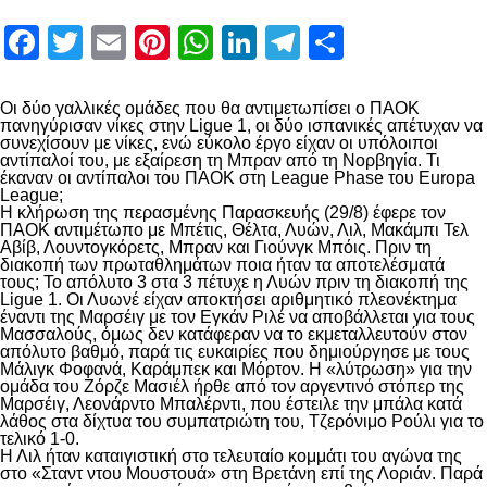
Facebook
Twitter
Email
Pinterest
WhatsApp
LinkedIn
Telegram
Μοιραστ
Οι δύο γαλλικές ομάδες που θα αντιμετωπίσει ο ΠΑΟΚ
πανηγύρισαν νίκες στην Ligue 1, οι δύο ισπανικές απέτυχαν να
συνεχίσουν με νίκες, ενώ εύκολο έργο είχαν οι υπόλοιποι
αντίπαλοί του, με εξαίρεση τη Μπραν από τη Νορβηγία. Τι
έκαναν οι αντίπαλοι του ΠΑΟΚ στη League Phase του Europa
League;
Η κλήρωση της περασμένης Παρασκευής (29/8) έφερε τον
ΠΑΟΚ αντιμέτωπο με Μπέτις, Θέλτα, Λυών, Λιλ, Μακάμπι Τελ
Αβίβ, Λουντογκόρετς, Μπραν και Γιούνγκ Μπόις. Πριν τη
διακοπή των πρωταθλημάτων ποια ήταν τα αποτελέσματά
τους; Το απόλυτο 3 στα 3 πέτυχε η Λυών πριν τη διακοπή της
Ligue 1. Οι Λυωνέ είχαν αποκτήσει αριθμητικό πλεονέκτημα
έναντι της Μαρσέιγ με τον Εγκάν Ριλέ να αποβάλλεται για τους
Μασσαλούς, όμως δεν κατάφεραν να το εκμεταλλευτούν στον
απόλυτο βαθμό, παρά τις ευκαιρίες που δημιούργησε με τους
Μάλιγκ Φοφανά, Καράμπεκ και Μόρτον. Η «λύτρωση» για την
ομάδα του Ζόρζε Μασιέλ ήρθε από τον αργεντινό στόπερ της
Μαρσέιγ, Λεονάρντο Μπαλέρντι, που έστειλε την μπάλα κατά
λάθος στα δίχτυα του συμπατριώτη του, Τζερόνιμο Ρούλι για το
τελικό 1-0.
Η Λιλ ήταν καταιγιστική στο τελευταίο κομμάτι του αγώνα της
στο «Σταντ ντου Μουστουά» στη Βρετάνη επί της Λοριάν. Παρά