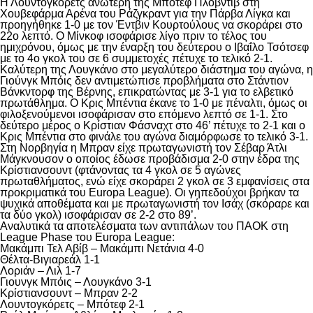
Η Λουντογκόρετς ανώτερη της Μπότεφ Πλόβντιβ στη
Χουβεφάρμα Αρένα του Ράζγκραντ για την Πάρβα Λίγκα και
προηγήθηκε 1-0 με τον Έντβιν Κουρτούλους να σκοράρει στο
22ο λεπτό. Ο Μίνκοφ ισοφάρισε λίγο πριν το τέλος του
ημιχρόνου, όμως με την έναρξη του δεύτερου ο Ιβαΐλο Τσότσεφ
με το 4ο γκολ του σε 6 συμμετοχές πέτυχε το τελικό 2-1.
Καλύτερη της Λουγκάνο στο μεγαλύτερο διάστημα του αγώνα, η
Γιούνγκ Μπόις δεν αντιμετώπισε προβλήματα στο Στάντιον
Βάνκντορφ της Βέρνης, επικρατώντας με 3-1 για το ελβετικό
πρωτάθλημα. Ο Κρις Μπέντια έκανε το 1-0 με πέναλτι, όμως οι
φιλοξενούμενοι ισοφάρισαν στο επόμενο λεπτό σε 1-1. Στο
δεύτερο μέρος ο Κρίστιαν Φάσναχτ στο 46’ πέτυχε το 2-1 και ο
Κρις Μπέντια στο φινάλε του αγώνα διαμόρφωσε το τελικό 3-1.
Στη Νορβηγία η Μπραν είχε πρωταγωνιστή τον Σέβαρ Άτλι
Μάγκνουσον ο οποίος έδωσε προβάδισμα 2-0 στην έδρα της
Κρίστιανσουντ (φτάνοντας τα 4 γκολ σε 5 αγώνες
πρωταθλήματος, ενώ είχε σκοράρει 2 γκολ σε 3 εμφανίσεις στα
προκριματικά του Europa League). Οι γηπεδούχοι βρήκαν τα
ψυχικά αποθέματα και με πρωταγωνιστή τον Ισάχ (σκόραρε και
τα δύο γκολ) ισοφάρισαν σε 2-2 στο 89’.
Αναλυτικά τα αποτελέσματα των αντιπάλων του ΠΑΟΚ στη
League Phase του Europa League:
Μακάμπι Τελ Αβίβ – Μακάμπι Νετάνια 4-0
Θέλτα-Βιγιαρεάλ 1-1
Λοριάν – Λιλ 1-7
Γιουνγκ Μπόις – Λουγκάνο 3-1
Κρίστιανσουντ – Μπραν 2-2
Λουντογκόρετς – Μπότεφ 2-1