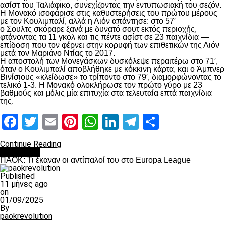
ασίστ του Ταλιάφικο, συνεχίζοντας την εντυπωσιακή του σεζόν.
Η Μονακό ισοφάρισε στις καθυστερήσεις του πρώτου μέρους
με τον Κουλιμπαλί, αλλά η Λιόν απάντησε: στο 57′
ο Σουλτς σκόραρε ξανά με δυνατό σουτ εκτός περιοχής,
φτάνοντας τα 11 γκολ και τις πέντε ασίστ σε 23 παιχνίδια —
επίδοση που τον φέρνει στην κορυφή των επιθετικών της Λιόν
μετά τον Μαριάνο Ντίας το 2017.
Η αποστολή των Μονεγάσκων δυσκόλεψε περαιτέρω στο 71′,
όταν ο Κουλιμπαλί αποβλήθηκε με κόκκινη κάρτα, και ο Άμπνερ
Βινίσιους «κλείδωσε» το τρίποντο στο 79′, διαμορφώνοντας το
τελικό 1-3. Η Μονακό ολοκλήρωσε τον πρώτο γύρο με 23
βαθμούς και μόλις μία επιτυχία στα τελευταία επτά παιχνίδια
της.
Facebook
Twitter
Email
Pinterest
WhatsApp
LinkedIn
Telegram
Μοιραστ
Continue Reading
Αντίπαλοι
ΠΑΟΚ: Τι έκαναν οι αντίπαλοί του στο Europa League
Published
11 μήνες ago
on
01/09/2025
By
paokrevolution