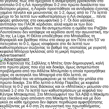
το γεγονός πως στο ημίχρονο η αναμέτρηση βρίσκονταν στο
ισόπαλο 0-0 η Λιλ προηγήθηκε 0-2 στο πρώτο δεκάλεπτο του
δεύτερου μέρους, η Λοριάν προσπάθησε να αντιδράσει έχοντας
χαμένο πέναλτι και μειώνοντας σε 1-2, όμως από το 77ο λεπτό
μέχρι το 5ο λεπτό των καθυστερήσεων η Λιλ σκόραρε… πέντε
φορές φτάνοντας στο εκκωφαντικό 1-7. Οι δύο γαλλικές
αντίπαλοι του ΠΑΟΚ κέρδισαν, αλλά καμία εκ των δύο
ισπανικών ομάδων που θα αντιμετωπίσει η ομάδα του Ραζβάν
Λουτσέσκου δεν κατάφερε να κερδίσει αυτή την αγωνιστική, την
3η της La Liga. Η Θέλτα υποδέχθηκε στο Μπαλαΐδος τη
Βιγιαρεάλ και βρέθηκε πίσω στο σκορ με τον Πέπε στο 53’ να
πετυχαίνει το 0-1, όμως ισοφάρισε στο 4ο λεπτό των
καθυστερήσεων σώζοντας το βαθμό της ισοπαλίας με γυριστή
κεφαλιά Μπόρχα Ιγκλέσιας από τη μικρή περιοχή.
Advertisement
Στο Καρτούχα της Σεβίλλης η Μπέτις ήταν δημιουργική, καλή
στο πρώτο μέρος που είχε και δοκάρι, όμως αντιμετώπισε
προβλήματα από την Αθλέτικ Μπιλμπάο η οποία προηγήθηκε
χάρις σε αυτογκόλ του Μπαρτρά στο 60ο λεπτό, σε
προσπάθειά του να απομακρύνει με τα πόδια την μπάλα στο
πρώτο δοκάρι. Στο 85ο λεπτό ο Αϊτόρ Παρέδες με κεφαλιά
πέτυχε το 0-2 για τους Βάσκους και οι «Μπέτικος» μείωσαν στο
τελικό 1-2 στο 7ο λεπτό των καθυστερήσεων με κεφαλιά του
Κέντρικ Μπακαμπού. Στο Μπλούμφιλντ του Τελ Αβίβ η Μακάμπι
είχε εύκολο έργο απέναντι στη Μακάμπι Νετάνια και με δύο
γκολ σε κάθε ημίχρονο δεν άφησε περιθώρια αμφισβήτησης
κερδίζοντας με 4-0 στη 2η αγωνιστική του πρωταθλήματος.