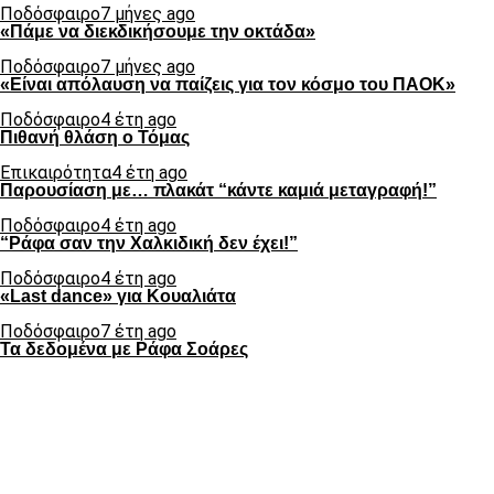
Ποδόσφαιρο
7 μήνες ago
«Πάμε να διεκδικήσουμε την οκτάδα»
Ποδόσφαιρο
7 μήνες ago
«Είναι απόλαυση να παίζεις για τον κόσμο του ΠΑΟΚ»
Ποδόσφαιρο
4 έτη ago
Πιθανή θλάση ο Τόμας
Επικαιρότητα
4 έτη ago
Παρουσίαση με… πλακάτ “κάντε καμιά μεταγραφή!”
Ποδόσφαιρο
4 έτη ago
“Ράφα σαν την Χαλκιδική δεν έχει!”
Ποδόσφαιρο
4 έτη ago
«Last dance» για Κουαλιάτα
Ποδόσφαιρο
7 έτη ago
Τα δεδομένα με Ράφα Σοάρες