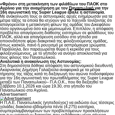
«Φρένο» στη μετακίνηση των φιλάθλων του ΠΑΟΚ στο
Αγρίνιο για την αναμέτρηση με τον
Π
α
ναιτωλικό
για την
16η αγωνιστική της Super League έβαλε η αστυνομία.
Με ανακοίνωση τους οι αστυνομικές αρχές ενημέρωσαν για τα
μέτρα τάξης τα οποία θα ισχύουν για το παιχνίδι τονίζοντας ότι
απαγορεύεται η μετακίνηση φίλων της ομάδας του Δικεφάλου
τόσο οργανωμένα όσο και μεμονωμένα. Επιπλέον, η απόφαση
προβλέπει απαγόρευση διάθεσης εισιτηρίων σε φιλάθλους του
ΠΑΟΚ, αλλά και απαγόρευση εισόδου στο γήπεδο για
οποιονδήποτε φέρει διακριτικά της φιλοξενούμενης ομάδας,
όπως κασκόλ, πανό ή ρουχισμό με ασπρόμαυρα χρώματα.
Παράλληλα, δεν παραχωρείται θύρα ή κερκίδα για τους
φιλοξενούμενους, με το γήπεδο να ανοίγει αποκλειστικά για
τους φίλους του Παναιτωλικού.
Αναλυτικά η ανακοίνωση της Αστυνομίας:
Στη δημοσιότητα δόθηκε απόφαση του αστυνομικού διευθυντή
Ακαρνανίας Δημήτρη Γαλαζούλα αναφορικά με τα μέτρα
τήρησης της τάξης κατά τη διεξαγωγή του αγώνα ποδοσφαίρου
για την 16η αγωνιστική του πρωταθλήματος της Super League
μεταξύ των Παναιτωλικoύ– Π.Α.Ο.Κ., που θα διεξαχθεί το
Σάββατο 10.1.2026 και ώρα 19.30, στο γήπεδο του
Παναιτωλικού στο Αγρίνιο.
Advertisement
Η Π.Α.Ε. Παναιτωλικός (γηπεδούχος) να εκδώσει έως τέσσερις
χιλιάδες διακόσια εβδομήντα πέντε (4.275) εισιτήρια,
συμπεριλαμβανομένων των προβλεπόμενων προσκλήσεων
και των εισιτηρίων διαρκείας που εκδόθηκαν μέχρι σήμερα,