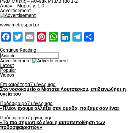
Ρεάλ Μπέτις – Αθλέτικ Μπιλμπάο 1-2
Λυών – Μαρσέιγ: 1-0
Advertisement
www.metrosport.gr
Facebook
Twitter
Email
Pinterest
WhatsApp
LinkedIn
Telegram
Μοιραστ
Continue Reading
Advertisement
Latest
Popular
Videos
Επικαιρότητα
7 μήνες ago
Στο νοσοκομείο ο Μιρτσέα Λουτσέσκου, επιδεινώθηκε η
υγεία του
Ποδόσφαιρο
7 μήνες ago
«Πλέον έχουμε αλλάξει σαν ομάδα, παίξαμε σαν ένα»
Ποδόσφαιρο
7 μήνες ago
«Το πιο σημαντικό είναι η αυτοπεποίθηση των
ποδοσφαιριστών»