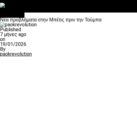
Στο OPEN τα προκριματικά, στη NOVA τα του πρωταθλήματος
Σαν σήμερα: Οταν “έφυγε” ο Λόραντ
Αντίπαλοι
Νέα προβλήματα στην Μπέτις πριν την Τούμπα
Published
7 μήνες ago
on
19/01/2026
By
paokrevolution