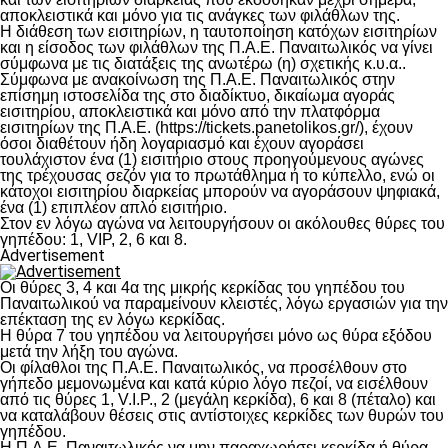
αποκλειστικά και μόνο για τις ανάγκες των φιλάθλων της.
Η διάθεση των εισιτηρίων, η ταυτοποίηση κατόχων εισιτηρίων
και η είσοδος των φιλάθλων της Π.Α.Ε. Παναιτωλικός να γίνει
σύμφωνα με τις διατάξεις της ανωτέρω (η) σχετικής κ.υ.α..
Σύμφωνα με ανακοίνωση της Π.Α.Ε. Παναιτωλικός στην
επίσημη ιστοσελίδα της στο διαδίκτυο, δικαίωμα αγοράς
εισιτηρίου, αποκλειστικά και μόνο από την πλατφόρμα
εισιτηρίων της Π.Α.Ε. (https://tickets.panetolikos.gr/), έχουν
όσοι διαθέτουν ήδη λογαριασμό και έχουν αγοράσει
τουλάχιστον ένα (1) εισιτήριο στους προηγούμενους αγώνες
της τρέχουσας σεζόν για το πρωτάθλημα ή το κύπελλο, ενώ οι
κάτοχοι εισιτηρίου διαρκείας μπορούν να αγοράσουν ψηφιακά,
ένα (1) επιπλέον απλό εισιτήριο.
Στον εν λόγω αγώνα να λειτουργήσουν οι ακόλουθες θύρες του
γηπέδου: 1, VIP, 2, 6 και 8.
Advertisement
Οι θύρες 3, 4 και 4α της μικρής κερκίδας του γηπέδου του
Παναιτωλικού να παραμείνουν κλειστές, λόγω εργασιών για την
επέκταση της εν λόγω κερκίδας.
Η θύρα 7 του γηπέδου να λειτουργήσει μόνο ως θύρα εξόδου
μετά την λήξη του αγώνα.
Οι φίλαθλοι της Π.Α.Ε. Παναιτωλικός, να προσέλθουν στο
γήπεδο μεμονωμένα και κατά κύριο λόγο πεζοί, να εισέλθουν
από τις θύρες 1, V.I.P., 2 (μεγάλη κερκίδα), 6 και 8 (πέταλο) και
να καταλάβουν θέσεις στις αντίστοιχες κερκίδες των θυρών του
γηπέδου.
Η Π.Α.Ε. Παναιτωλικός να μην παραχωρήσει κερκίδα ή θύρα,