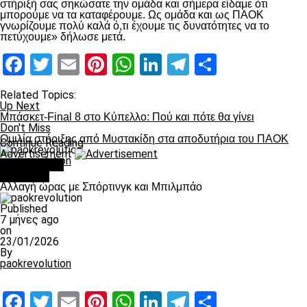
στήριξή σας σηκώσατε την ομάδα και σήμερα είδαμε ότι
μπορούμε να τα καταφέρουμε. Ως ομάδα και ως ΠΑΟΚ
γνωρίζουμε πολύ καλά ό,τι έχουμε τις δυνατότητες να το
πετύχουμε» δήλωσε μετά.
Facebook
Twitter
Email
Pinterest
WhatsApp
LinkedIn
Telegram
Μοιραστ
Related Topics:
Up Next
Μπάσκετ-Final 8 στο Κύπελλο: Πού και πότε θα γίνει
Don't Miss
Ομιλία στήριξης από Μυστακίδη στα αποδυτήρια του ΠΑΟΚ
Continue Reading
Advertisement
paokrevolution
You may like
Μπάσκετ
Αλλαγή ώρας με Σπόρτινγκ και Μπιλμπάο
Published
7 μήνες ago
on
23/01/2026
By
paokrevolution
Facebook
Twitter
Email
Pinterest
WhatsApp
LinkedIn
Telegram
Μοιραστ