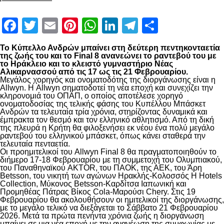
Facebook
Twitter
Email
Pinterest
WhatsApp
LinkedIn
Telegram
Μοιραστ
Το Κύπελλο Ανδρών μπαίνει στη δεύτερη πεντηκονταετία
της ζωής του και το Final 8 ανανεώνει το ραντεβού του με
το Ηράκλειο και το κλειστό γυμναστήριο Νέας
Αλικαρνασσού από τις 17 ως τις 21 Φεβρουαρίου.
Μεγάλος χορηγός και ονοματοδότης της διοργάνωσης είναι η
Allwyn. Η Allwyn σηματοδοτεί τη νέα εποχή και συνεχίζει την
κληρονομιά του ΟΠΑΠ, ο οποίος αποτέλεσε χορηγό
ονοματοδοσίας της τελικής φάσης του Κυπέλλου Μπάσκετ
Ανδρών τα τελευταία τρία χρόνια, στηρίζοντας δυναμικά και
έμπρακτα τον θεσμό και τον ελληνικό αθλητισμό. Από τη δική
της πλευρά η Κρήτη θα φιλοξενήσει εκ νέου ένα πολύ μεγάλο
ραντεβού του ελληνικού μπάσκετ, όπως κάνει σταθερά την
τελευταία πενταετία.
Οι προημιτελικοί του Allwyn Final 8 θα πραγματοποιηθούν το
διήμερο 17-18 Φεβρουαρίου με τη συμμετοχή του Ολυμπιακού,
του Παναθηναϊκού AKTOR, του ΠΑΟΚ, της ΑΕΚ, του Άρη
Betsson, του νικητή των αγώνων Ηρακλής-Κολοσσός H Hotels
Collection, Μύκονος Betsson-Καρδίτσα Ιαπωνική και
Προμηθέας Πάτρας Βίκος Cola-Μαρούσι Chery. Στις 19
Φεβρουαρίου θα ακολουθήσουν οι ημιτελικοί της διοργάνωσης,
με το μεγάλο τελικό να διεξάγεται το Σάββατο 21 Φεβρουαρίου
2026. Μετά τα πρώτα πενήντα χρόνια ζωής η διοργάνωση
μπαίνει σε μια νέα εποχή με την ανανέωση της συμφωνίας με