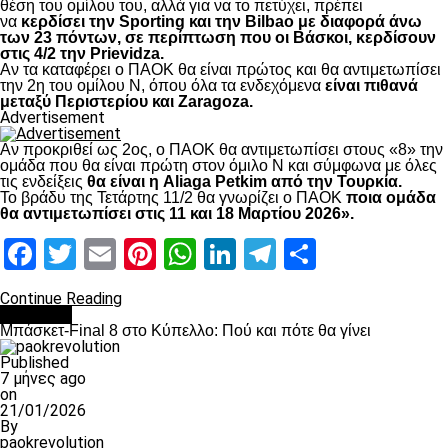
θέση του ομίλου του, αλλά για να το πετύχει, πρέπει
να
κερδίσει την Sporting και την Bilbao με διαφορά άνω
των 23 πόντων, σε περίπτωση που οι Βάσκοι, κερδίσουν
στις 4/2 την Prievidza.
Αν τα καταφέρει ο ΠΑΟΚ θα είναι πρώτος και θα αντιμετωπίσει
την 2η του ομίλου Ν, όπου όλα τα ενδεχόμενα
είναι πιθανά
μεταξύ Περιστερίου και Zaragoza.
Advertisement
Αν προκριθεί ως 2ος, ο ΠΑΟΚ θα αντιμετωπίσει στους «8» την
ομάδα που θα είναι πρώτη στον όμιλο Ν και σύμφωνα με όλες
τις ενδείξεις
θα είναι η Aliaga Petkim από την Τουρκία.
Το βράδυ της Τετάρτης 11/2 θα γνωρίζει ο ΠΑΟΚ
ποια ομάδα
θα αντιμετωπίσει στις 11 και 18 Μαρτίου 2026».
Facebook
Twitter
Email
Pinterest
WhatsApp
LinkedIn
Telegram
Μοιραστ
Continue Reading
Μπάσκετ
Μπάσκετ-Final 8 στο Κύπελλο: Πού και πότε θα γίνει
Published
7 μήνες ago
on
21/01/2026
By
paokrevolution