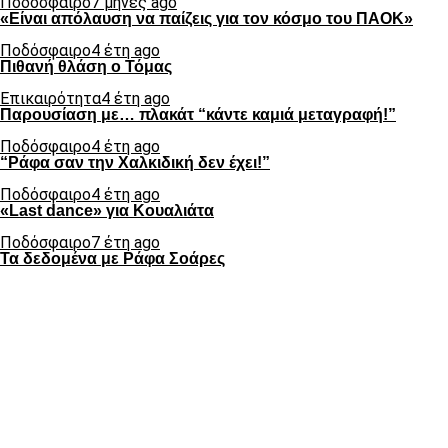
Ποδόσφαιρο
7 μήνες ago
«Είναι απόλαυση να παίζεις για τον κόσμο του ΠΑΟΚ»
Ποδόσφαιρο
4 έτη ago
Πιθανή θλάση ο Τόμας
Επικαιρότητα
4 έτη ago
Παρουσίαση με… πλακάτ “κάντε καμιά μεταγραφή!”
Ποδόσφαιρο
4 έτη ago
“Ράφα σαν την Χαλκιδική δεν έχει!”
Ποδόσφαιρο
4 έτη ago
«Last dance» για Κουαλιάτα
Ποδόσφαιρο
7 έτη ago
Τα δεδομένα με Ράφα Σοάρες