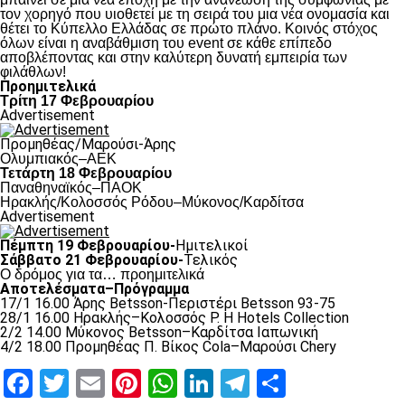
τον χορηγό που υιοθετεί με τη σειρά του μια νέα ονομασία και
θέτει το Κύπελλο Ελλάδας σε πρώτο πλάνο. Κοινός στόχος
όλων είναι η αναβάθμιση του event σε κάθε επίπεδο
αποβλέποντας και στην καλύτερη δυνατή εμπειρία των
φιλάθλων!
Προημιτελικά
Τρίτη 17 Φεβρουαρίου
Advertisement
Προμηθέας/Μαρούσι-Άρης
Ολυμπιακός–ΑΕΚ
Τετάρτη 18 Φεβρουαρίου
Παναθηναϊκός–ΠΑΟΚ
Hρακλής/Κολοσσός Ρόδου–Μύκονος/Καρδίτσα
Advertisement
Πέμπτη 19 Φεβρουαρίου-
Ημιτελικοί
Σάββατο 21 Φεβρουαρίου-
Τελικός
Ο δρόμος για τα… προημιτελικά
Αποτελέσματα–Πρόγραμμα
17/1 16.00 Άρης Betsson-Περιστέρι Betsson 93-75
28/1 16.00 Ηρακλής–Κολοσσός Ρ. H Hotels Collection
2/2 14.00 Μύκονος Betsson–Καρδίτσα Ιαπωνική
4/2 18.00 Προμηθέας Π. Βίκος Cola–Μαρούσι Chery
Facebook
Twitter
Email
Pinterest
WhatsApp
LinkedIn
Telegram
Μοιραστ