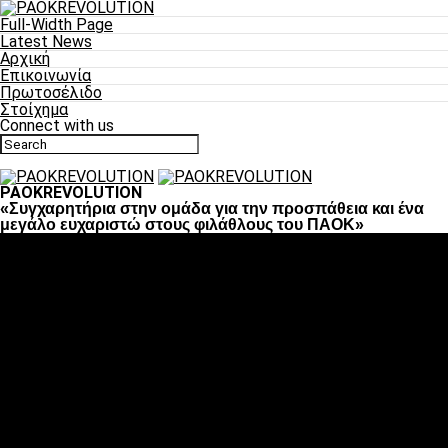
Full-Width Page
Latest News
Αρχική
Επικοινωνία
Πρωτοσέλιδο
Στοίχημα
Connect with us
PAOKREVOLUTION
«Συγχαρητήρια στην ομάδα για την προσπάθεια και ένα
μεγάλο ευχαριστώ στους φιλάθλους του ΠΑΟΚ»
Ποδόσφαιρο
«Πλέον έχουμε αλλάξει σαν ομάδα, παίξαμε σαν ένα»
«Το πιο σημαντικό είναι η αυτοπεποίθηση των
ποδοσφαιριστών»
«Πάμε να διεκδικήσουμε την οκτάδα»
«Είναι απόλαυση να παίζεις για τον κόσμο του ΠΑΟΚ»
«Θα τα δώσουμε όλα κόντρα στη Λιόν για την οκτάδα»
Μπάσκετ