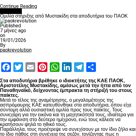
Continue Reading
Μπάσκετ
Ομιλία στήριξης από Μυστακίδη στα αποδυτήρια του ΠΑΟΚ
Published
7 μήνες ago
on
19/01/2026
By
paokrevolution
Facebook
Twitter
Email
Pinterest
WhatsApp
LinkedIn
Telegram
Μοιραστ
Στα αποδυτήρια βρέθηκε ο ιδιοκτήτης της ΚΑΕ ΠΑΟΚ,
Αριστοτέλης Μυστακίδης, αμέσως μετά την ήττα από τον
Παναθηναϊκό, δείχνοντας έμπρακτα τη στήριξή του στους
παίκτες.
Μετά το τέλος της αναμέτρησης, ο μεγαλομέτοχος της
ασπρόμαυρης ΚΑΕ κατευθύνθηκε στα αποδυτήρια, όπου είχε
σύντομη αλλά ουσιαστική ομιλία προς τους παίκτες. Τους
συνεχάρη για την εικόνα και τη μαχητικότητά τους, ιδιαίτερα για
την εμφάνιση στο δεύτερο ημίχρονο, ενώ τους κάλεσε να
κρατήσουν ψηλά το ηθικό τους.
Παράλληλα, τους προέτρεψε να συνεχίσουν με τον ίδιο ζήλο και
το ίδιο πάθος στη συνέχεια της σεζόν, τονίζοντας πως η