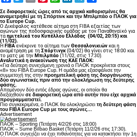
Σε διαφορετικές ώρες από τις αρχικά καθορισμένες θα
αναμετρηθεί με τη Σπόρτινκ και την Μπιλμπάο ο ΠΑΟΚ για
το Europe Cup.
Ο Δικέφαλος κατέθεσε αίτημα στη FIBA εξαιτίας των
αγώνων της ποδοσφαιρικής ομάδας με τον Παναθηναϊκό για
τα
ημιτελικά του Κυπέλλου Ελλάδας (04/02, 20:15) και
(11/02).
Η
FIBA
ενέκρινε το αίτημα των
Θεσσαλονικιών
και η
αναμέτρηση με τη
Σπόρτινγκ
(04/02) θα γίνει στις 18:00 και
το ματς με την
Μπιλμπάο
(11/02, στις 17:30).
Αναλυτικά η ανακοίνωση της ΚΑΕ ΠΑΟΚ:
«Για δεύτερη συνεχόμενη χρονιά ο ΠΑΟΚ προκρίνεται στους
«8» του FIBA Europe Cup. H ομάδα μας εξασφάλισε την
συμμετοχή της στην
προημιτελική φάση της διοργάνωσης
δύο αγωνιστικές πριν από την ολοκλήρωση της δεύτερης
φάσης.
Απομένουν δύο εντός έδρας αγώνες, οι οποίοι θα
διεξαχθούν
σε διαφορετική ώρα από αυτήν που είχε αρχικά
προγραμματιστεί.
Πιο συγκεκριμένα, ο ΠΑΟΚ θα ολοκληρώσει
τη δεύτερη φάση
του FIBA Europe Cup με τους αγώνες…
Advertisement
ΠΑΟΚ – Sporting (Τετάρτη 4/2/26 στις 18:00)
ΠΑΟΚ – Surne Bilbao Basket (Τετάρτη 11/2/26 στις 17:30).
Ο ΠΑΟΚ συνεχίζει να έχει πιθανότητες για να κατακτήσει την 1η