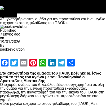
Στο OPEN τα προκριματικά, στη NOVA τα του πρωταθλήματος
Σαν σήμερα: Οταν “έφυγε” ο Λόραντ
Μπάσκετ
«Συγχαρητήρια στην ομάδα για την προσπάθεια και ένα μεγάλο
ευχαριστώ στους φιλάθλους του ΠΑΟΚ»
Published
7 μήνες ago
on
19/01/2026
By
paokrevolution
Facebook
Twitter
Email
Pinterest
WhatsApp
LinkedIn
Telegram
Μοιραστ
Στα αποδυτήρια της ομάδας του ΠΑΟΚ βρέθηκε αμέσως
μετά το τέλος του αγώνα με τον Παναθηναϊκό ο
Αριστοτέλης Μυστακίδης.
Ο ισχυρός άνδρας του Δικεφάλου έδωσε συγχαρητήρια σε όλη
την ομάδα για την μεγάλη προσπάθεια εκφράζοντας,
παράλληλα, την ικανοποίησή του για την εικόνα του ΠΑΟΚ στη
μεγαλύτερη διάρκεια του αγώνα και μπροστά σε ένα γεμάτο
γήπεδο.
«Ένα μεγάλο ευχαριστώ στους φιλάθλους του ΠΑΟΚ. Με τη