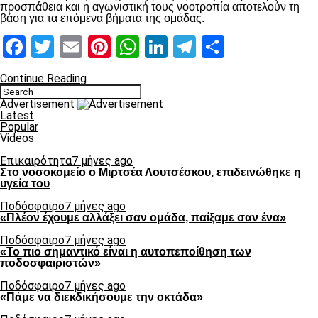
προσπάθεια και η αγωνιστική τους νοοτροπία αποτελούν τη
βάση για τα επόμενα βήματα της ομάδας.
Facebook
Twitter
Email
Pinterest
WhatsApp
LinkedIn
Telegram
Μοιραστ
Continue Reading
Advertisement
Latest
Popular
Videos
Επικαιρότητα
7 μήνες ago
Στο νοσοκομείο ο Μιρτσέα Λουτσέσκου, επιδεινώθηκε η
υγεία του
Ποδόσφαιρο
7 μήνες ago
«Πλέον έχουμε αλλάξει σαν ομάδα, παίξαμε σαν ένα»
Ποδόσφαιρο
7 μήνες ago
«Το πιο σημαντικό είναι η αυτοπεποίθηση των
ποδοσφαιριστών»
Ποδόσφαιρο
7 μήνες ago
«Πάμε να διεκδικήσουμε την οκτάδα»