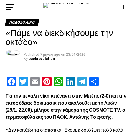
ΠΟΔΌΣΦΑΙΡΟ
«Πάμε να διεκδικήσουμε την
οκτάδα»
Published
7 μήνες ago
on
23/01/2026
By
paokrevolution
Facebook
Twitter
Email
Pinterest
WhatsApp
LinkedIn
Telegram
Μοιρασ
Για την μεγάλη νίκη απέναντι στην Μπέτις (2-0) και την
εκτός έδρας δοκιμασία που ακολουθεί με τη Λυών
(29/1, 22.00), μίλησε στην κάμερα της COSMOTE TV, ο
τερματοφύλακας του ΠΑΟΚ, Αντώνης Τσιφτσής.
«Δεν κοιτάζω τα στατιστικά. Έχουμε δουλέψει πολύ καλά