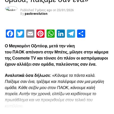
«Είναι απόλαυση να παίζεις για τον κόσμο του
ΠΑΟΚ»
Published
7 μήνες ago
on
23/01/2026
By
paokrevolution
paokrevolution
Facebook
Twitter
Email
Pinterest
WhatsApp
LinkedIn
Telegram
Μοιρασ
Ο Μαγκομέντ Οζντόεφ, μετά την νίκη
του ΠΑΟΚ απέναντι στην Μπέτις, μίλησε στην κάμερα
της Cosmote TV και τόνισε ότι πλέον οι ασπρόμαυροι
έχουν αλλάξει σαν ομάδα, παλεύοντας σαν ένα.
Αναλυτικά όσα δήλωσε
: «
Κάναμε τα πάντα καλά.
Παίξαμε σαν ένα, τρέξαμε και παλέψαμε σαν μια μεγάλη
ομάδα. Κάθε σεζόν μου στον ΠΑΟΚ, κάνουμε καλή
πορεία. Αυτήν την χρονιά, ελπίζω να κερδίσουμε το
πρωτάθλημα και να προκριθούμε στον τελικό του
κυπέλλου.