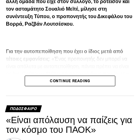
άλλη ομάδα που είχε στον σύλλογο, το ροτέισον και
τον ασταμάτητο Σουαλιό Μεϊτέ, μίλησε στη
συνέντευξη Τύπου, ο προπονητής του Δικεφάλου του
Βορρά, Ραζβάν Λουτσέσκου.
Για την αυτοπεποίθηση που έχει ο ίδιος μετά από
τέτοιες εμφανίσεις
: «Ένας προπονητής δεν μπορεί να
είναι απόλυτα με αυτοπεποίθηση, πάντα πρέπει να είναι
on fire. Πρέπει να βλέπει πάντα τον κίνδυνο που έρχεται
CONTINUE READING
στο επόμενο ματς. Μιλάω για τη νοοτροπία, την
χαλάρωση, την υπερβολική αυτοπεποίθηση, αλλά και για
τον τρόπο παιχνιδιού των αντιπάλων. Αλλά από την άλλη
πλευρά, ένας προπονητής θα πρέπει να έχει
ΠΟΔΌΣΦΑΙΡΟ
αυτοπεποίθηση και να καταλαβαίνει πλήρως τις
«Είναι απόλαυση να παίζεις για
δυνατότητες της ομάδας του.
τον κόσμο του ΠΑΟΚ»
Στο πρώτο μέρος μείναμε καλά στο ματς, δημιουργήσαμε