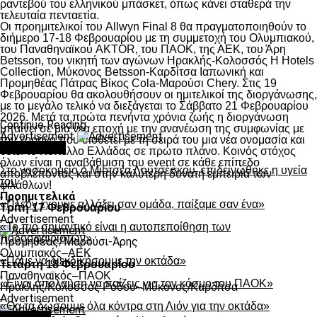
ραντεβού του ελληνικού μπάσκετ, όπως κάνει σταθερά την
τελευταία πενταετία.
Οι προημιτελικοί του Allwyn Final 8 θα πραγματοποιηθούν το
διήμερο 17-18 Φεβρουαρίου με τη συμμετοχή του Ολυμπιακού,
του Παναθηναϊκού AKTOR, του ΠΑΟΚ, της ΑΕΚ, του Άρη
Betsson, του νικητή των αγώνων Ηρακλής-Κολοσσός H Hotels
Collection, Μύκονος Betsson-Καρδίτσα Ιαπωνική και
Προμηθέας Πάτρας Βίκος Cola-Μαρούσι Chery. Στις 19
Φεβρουαρίου θα ακολουθήσουν οι ημιτελικοί της διοργάνωσης,
με το μεγάλο τελικό να διεξάγεται το Σάββατο 21 Φεβρουαρίου
2026. Μετά τα πρώτα πενήντα χρόνια ζωής η διοργάνωση
Continue Reading
μπαίνει σε μια νέα εποχή με την ανανέωση της συμφωνίας με
Advertisement
τον χορηγό που υιοθετεί με τη σειρά του μια νέα ονομασία και
You may like
θέτει το Κύπελλο Ελλάδας σε πρώτο πλάνο. Κοινός στόχος
όλων είναι η αναβάθμιση του event σε κάθε επίπεδο
Στο νοσοκομείο ο Μιρτσέα Λουτσέσκου, επιδεινώθηκε η υγεία
αποβλέποντας και στην καλύτερη δυνατή εμπειρία των
του
φιλάθλων!
Προημιτελικά
«Πλέον έχουμε αλλάξει σαν ομάδα, παίξαμε σαν ένα»
Τρίτη 17 Φεβρουαρίου
Advertisement
«Το πιο σημαντικό είναι η αυτοπεποίθηση των
ποδοσφαιριστών»
Προμηθέας/Μαρούσι-Άρης
Ολυμπιακός–ΑΕΚ
«Πάμε να διεκδικήσουμε την οκτάδα»
Τετάρτη 18 Φεβρουαρίου
Παναθηναϊκός–ΠΑΟΚ
«Είναι απόλαυση να παίζεις για τον κόσμο του ΠΑΟΚ»
Hρακλής/Κολοσσός Ρόδου–Μύκονος/Καρδίτσα
Advertisement
«Θα τα δώσουμε όλα κόντρα στη Λιόν για την οκτάδα»