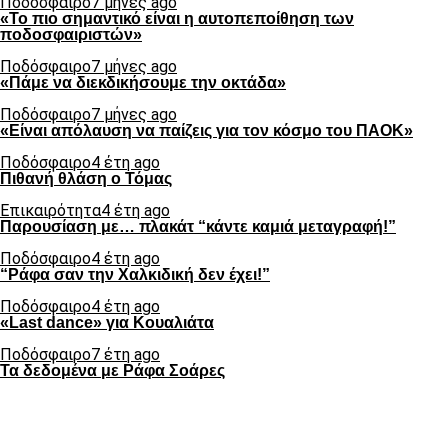
Ποδόσφαιρο
7 μήνες ago
«Το πιο σημαντικό είναι η αυτοπεποίθηση των
ποδοσφαιριστών»
Ποδόσφαιρο
7 μήνες ago
«Πάμε να διεκδικήσουμε την οκτάδα»
Ποδόσφαιρο
7 μήνες ago
«Είναι απόλαυση να παίζεις για τον κόσμο του ΠΑΟΚ»
Ποδόσφαιρο
4 έτη ago
Πιθανή θλάση ο Τόμας
Επικαιρότητα
4 έτη ago
Παρουσίαση με… πλακάτ “κάντε καμιά μεταγραφή!”
Ποδόσφαιρο
4 έτη ago
“Ράφα σαν την Χαλκιδική δεν έχει!”
Ποδόσφαιρο
4 έτη ago
«Last dance» για Κουαλιάτα
Ποδόσφαιρο
7 έτη ago
Τα δεδομένα με Ράφα Σοάρες