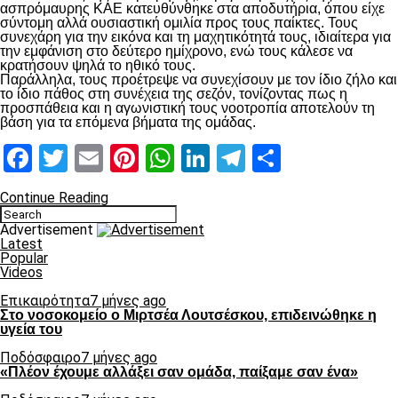
ασπρόμαυρης ΚΑΕ κατευθύνθηκε στα αποδυτήρια, όπου είχε
σύντομη αλλά ουσιαστική ομιλία προς τους παίκτες. Τους
συνεχάρη για την εικόνα και τη μαχητικότητά τους, ιδιαίτερα για
την εμφάνιση στο δεύτερο ημίχρονο, ενώ τους κάλεσε να
κρατήσουν ψηλά το ηθικό τους.
Παράλληλα, τους προέτρεψε να συνεχίσουν με τον ίδιο ζήλο και
το ίδιο πάθος στη συνέχεια της σεζόν, τονίζοντας πως η
προσπάθεια και η αγωνιστική τους νοοτροπία αποτελούν τη
βάση για τα επόμενα βήματα της ομάδας.
Facebook
Twitter
Email
Pinterest
WhatsApp
LinkedIn
Telegram
Μοιραστ
Continue Reading
Advertisement
Latest
Popular
Videos
Επικαιρότητα
7 μήνες ago
Στο νοσοκομείο ο Μιρτσέα Λουτσέσκου, επιδεινώθηκε η
υγεία του
Ποδόσφαιρο
7 μήνες ago
«Πλέον έχουμε αλλάξει σαν ομάδα, παίξαμε σαν ένα»