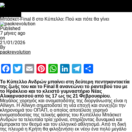
Στο OPEN τα προκριματικά, στη NOVA τα του πρωταθλήματος
Σαν σήμερα: Οταν “έφυγε” ο Λόραντ
Μπάσκετ
Μπάσκετ-Final 8 στο Κύπελλο: Πού και πότε θα γίνει
Published
7 μήνες ago
on
21/01/2026
By
paokrevolution
Facebook
Twitter
Email
Pinterest
WhatsApp
LinkedIn
Telegram
Μοιραστ
Το Κύπελλο Ανδρών μπαίνει στη δεύτερη πεντηκονταετία
της ζωής του και το Final 8 ανανεώνει το ραντεβού του με
το Ηράκλειο και το κλειστό γυμναστήριο Νέας
Αλικαρνασσού από τις 17 ως τις 21 Φεβρουαρίου.
Μεγάλος χορηγός και ονοματοδότης της διοργάνωσης είναι η
Allwyn. Η Allwyn σηματοδοτεί τη νέα εποχή και συνεχίζει την
κληρονομιά του ΟΠΑΠ, ο οποίος αποτέλεσε χορηγό
ονοματοδοσίας της τελικής φάσης του Κυπέλλου Μπάσκετ
Ανδρών τα τελευταία τρία χρόνια, στηρίζοντας δυναμικά και
έμπρακτα τον θεσμό και τον ελληνικό αθλητισμό. Από τη δική
της πλευρά η Κρήτη θα φιλοξενήσει εκ νέου ένα πολύ μεγάλο