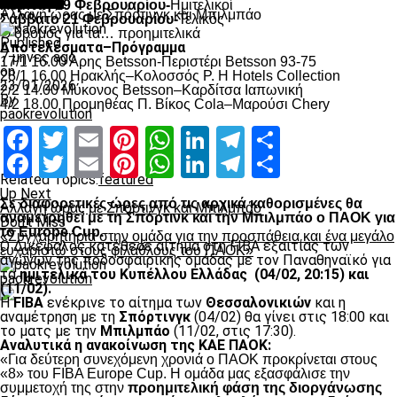
Μπάσκετ
Πέμπτη 19 Φεβρουαρίου-
Ημιτελικοί
Αλλαγή ώρας με Σπόρτινγκ και Μπιλμπάο
Σάββατο 21 Φεβρουαρίου-
Τελικός
Ο δρόμος για τα… προημιτελικά
Published
Αποτελέσματα–Πρόγραμμα
7 μήνες ago
17/1 16.00 Άρης Betsson-Περιστέρι Betsson 93-75
on
28/1 16.00 Ηρακλής–Κολοσσός Ρ. H Hotels Collection
23/01/2026
2/2 14.00 Μύκονος Betsson–Καρδίτσα Ιαπωνική
By
4/2 18.00 Προμηθέας Π. Βίκος Cola–Μαρούσι Chery
paokrevolution
Facebook
Twitter
Email
Pinterest
WhatsApp
LinkedIn
Telegram
Μοιραστ
Facebook
Twitter
Email
Pinterest
WhatsApp
LinkedIn
Telegram
Μοιραστ
Related Topics:
featured
Up Next
Σε διαφορετικές ώρες από τις αρχικά καθορισμένες θα
Αλλαγή ώρας με Σπόρτινγκ και Μπιλμπάο
αναμετρηθεί με τη Σπόρτινκ και την Μπιλμπάο ο ΠΑΟΚ για
Don't Miss
το Europe Cup.
«Συγχαρητήρια στην ομάδα για την προσπάθεια και ένα μεγάλο
Ο Δικέφαλος κατέθεσε αίτημα στη FIBA εξαιτίας των
ευχαριστώ στους φιλάθλους του ΠΑΟΚ»
αγώνων της ποδοσφαιρικής ομάδας με τον Παναθηναϊκό για
τα
ημιτελικά του Κυπέλλου Ελλάδας (04/02, 20:15) και
paokrevolution
(11/02).
Η
FIBA
ενέκρινε το αίτημα των
Θεσσαλονικιών
και η
αναμέτρηση με τη
Σπόρτινγκ
(04/02) θα γίνει στις 18:00 και
το ματς με την
Μπιλμπάο
(11/02, στις 17:30).
Αναλυτικά η ανακοίνωση της ΚΑΕ ΠΑΟΚ:
«Για δεύτερη συνεχόμενη χρονιά ο ΠΑΟΚ προκρίνεται στους
«8» του FIBA Europe Cup. H ομάδα μας εξασφάλισε την
συμμετοχή της στην
προημιτελική φάση της διοργάνωσης