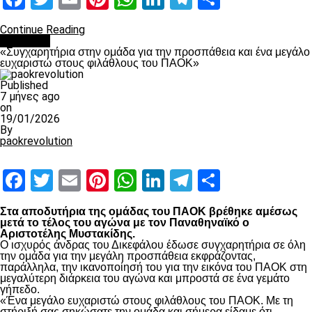
Continue Reading
Μπάσκετ
«Συγχαρητήρια στην ομάδα για την προσπάθεια και ένα μεγάλο
ευχαριστώ στους φιλάθλους του ΠΑΟΚ»
Published
7 μήνες ago
on
19/01/2026
By
paokrevolution
Facebook
Twitter
Email
Pinterest
WhatsApp
LinkedIn
Telegram
Μοιραστ
Στα αποδυτήρια της ομάδας του ΠΑΟΚ βρέθηκε αμέσως
μετά το τέλος του αγώνα με τον Παναθηναϊκό ο
Αριστοτέλης Μυστακίδης.
Ο ισχυρός άνδρας του Δικεφάλου έδωσε συγχαρητήρια σε όλη
την ομάδα για την μεγάλη προσπάθεια εκφράζοντας,
παράλληλα, την ικανοποίησή του για την εικόνα του ΠΑΟΚ στη
μεγαλύτερη διάρκεια του αγώνα και μπροστά σε ένα γεμάτο
γήπεδο.
«Ένα μεγάλο ευχαριστώ στους φιλάθλους του ΠΑΟΚ. Με τη
στήριξή σας σηκώσατε την ομάδα και σήμερα είδαμε ότι