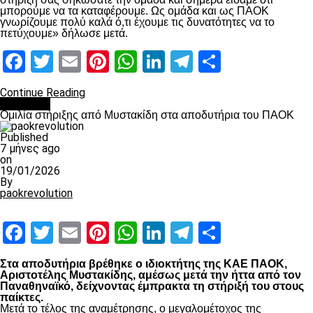
μπορούμε να τα καταφέρουμε. Ως ομάδα και ως ΠΑΟΚ
γνωρίζουμε πολύ καλά ό,τι έχουμε τις δυνατότητες να το
πετύχουμε» δήλωσε μετά.
Facebook
Twitter
Email
Pinterest
WhatsApp
LinkedIn
Telegram
Μοιραστ
Continue Reading
Μπάσκετ
Ομιλία στήριξης από Μυστακίδη στα αποδυτήρια του ΠΑΟΚ
Published
7 μήνες ago
on
19/01/2026
By
paokrevolution
Facebook
Twitter
Email
Pinterest
WhatsApp
LinkedIn
Telegram
Μοιραστ
Στα αποδυτήρια βρέθηκε ο ιδιοκτήτης της ΚΑΕ ΠΑΟΚ,
Αριστοτέλης Μυστακίδης, αμέσως μετά την ήττα από τον
Παναθηναϊκό, δείχνοντας έμπρακτα τη στήριξή του στους
παίκτες.
Μετά το τέλος της αναμέτρησης, ο μεγαλομέτοχος της