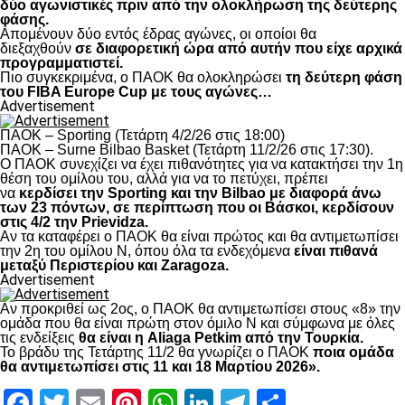
δύο αγωνιστικές πριν από την ολοκλήρωση της δεύτερης
φάσης.
Απομένουν δύο εντός έδρας αγώνες, οι οποίοι θα
διεξαχθούν
σε διαφορετική ώρα από αυτήν που είχε αρχικά
προγραμματιστεί.
Πιο συγκεκριμένα, ο ΠΑΟΚ θα ολοκληρώσει
τη δεύτερη φάση
του FIBA Europe Cup με τους αγώνες…
Advertisement
ΠΑΟΚ – Sporting (Τετάρτη 4/2/26 στις 18:00)
ΠΑΟΚ – Surne Bilbao Basket (Τετάρτη 11/2/26 στις 17:30).
Ο ΠΑΟΚ συνεχίζει να έχει πιθανότητες για να κατακτήσει την 1η
θέση του ομίλου του, αλλά για να το πετύχει, πρέπει
να
κερδίσει την Sporting και την Bilbao με διαφορά άνω
των 23 πόντων, σε περίπτωση που οι Βάσκοι, κερδίσουν
στις 4/2 την Prievidza.
Αν τα καταφέρει ο ΠΑΟΚ θα είναι πρώτος και θα αντιμετωπίσει
την 2η του ομίλου Ν, όπου όλα τα ενδεχόμενα
είναι πιθανά
μεταξύ Περιστερίου και Zaragoza.
Advertisement
Αν προκριθεί ως 2ος, ο ΠΑΟΚ θα αντιμετωπίσει στους «8» την
ομάδα που θα είναι πρώτη στον όμιλο Ν και σύμφωνα με όλες
τις ενδείξεις
θα είναι η Aliaga Petkim από την Τουρκία.
Το βράδυ της Τετάρτης 11/2 θα γνωρίζει ο ΠΑΟΚ
ποια ομάδα
θα αντιμετωπίσει στις 11 και 18 Μαρτίου 2026».
Facebook
Twitter
Email
Pinterest
WhatsApp
LinkedIn
Telegram
Μοιραστ