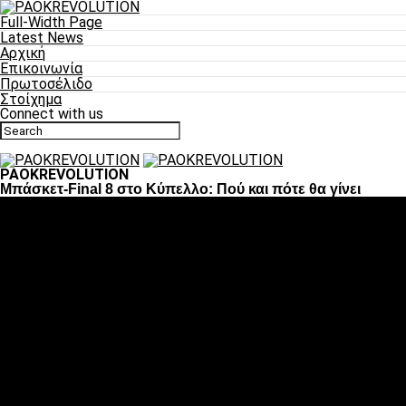
Full-Width Page
Latest News
Αρχική
Επικοινωνία
Πρωτοσέλιδο
Στοίχημα
Connect with us
PAOKREVOLUTION
Μπάσκετ-Final 8 στο Κύπελλο: Πού και πότε θα γίνει
Ποδόσφαιρο
«Πλέον έχουμε αλλάξει σαν ομάδα, παίξαμε σαν ένα»
«Το πιο σημαντικό είναι η αυτοπεποίθηση των
ποδοσφαιριστών»
«Πάμε να διεκδικήσουμε την οκτάδα»
«Είναι απόλαυση να παίζεις για τον κόσμο του ΠΑΟΚ»
«Θα τα δώσουμε όλα κόντρα στη Λιόν για την οκτάδα»
Μπάσκετ