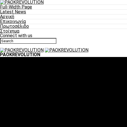
Full-Width Page
Latest News
Αρχική
Επικοινωνία
Πρωτοσέλιδο
Στοίχημα
Connect with us
PAOKREVOLUTION
Ποδόσφαιρο
«Πλέον έχουμε αλλάξει σαν ομάδα, παίξαμε σαν ένα»
«Το πιο σημαντικό είναι η αυτοπεποίθηση των
ποδοσφαιριστών»
«Πάμε να διεκδικήσουμε την οκτάδα»
«Είναι απόλαυση να παίζεις για τον κόσμο του ΠΑΟΚ»
«Θα τα δώσουμε όλα κόντρα στη Λιόν για την οκτάδα»
Μπάσκετ
Αλλαγή ώρας με Σπόρτινγκ και Μπιλμπάο