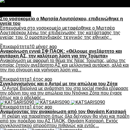
Σαν σήμερα: Οταν “έφυγε” ο Λόραντ
Επικαιρότητα
Στο νοσοκομείο ο Μιρτσέα Λουτσέσκου, επιδεινώθηκε η
υγεία του
Εσπευσμένα στο νοσοκομείο μεταφέρθηκε ο Μιρτσέα
Λουτσέσκου λόγω της επιδείνωσης της κατάστασης της
υγείας του. Ο ομοσπονδιακός τεχνικός της εθνικής...
Επικαιρότητα
10 μήνες ago
Ανακοίνωση εννιά ΣΦ ΠΑΟΚ: «Θέλουμε ανεξάρτητο και
αυτάρκη ΑΣ, την καλύτερη λύση για την Τούμπα»
Ανακοίνωση με αφορμή το θέμα της Νέας Τούμπας, μέσω της
οποίας ζητούν ανεξάρτητο ΑΣ και μελλοντικά αυτάρκη, αλλά και
την πιο σίγουρη και γρήγορη λύση για...
Επικαιρότητα
1 έτος ago
Συγκλονισμένος και ο Αντρέ με την απώλεια του Ζότα
Ο Αντρέ Βιεϊρίνια με ανάρτηση του στα social media εξέφρασε
την οδύνη του για την απώλεια του Ντιόγκο Ζότα που έχασε
όπως και ο αδελφός...
Επικαιρότητα
1 έτος ago
Αναμένοντας την ανακοίνωση από τον Θανάση Κατσαρή
Η σκέψη για παραίτηση όπως όλα δείχνουν θα γίνει και πράξη
από τον πρόεδρο του ΑΣ ΠΑΟΚ, Θανάση Κατσαρή. Εκτός
συγκλονιστικού απροόπτου πιθανώς και εντός...