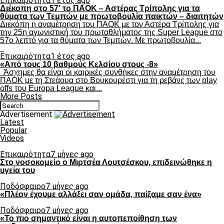
Επικαιρότητα
1 έτος ago
Διέκοπη στο 57′ το ΠΑΟΚ – Αστέρας Τρίπολης για τα
θύματα των Τεμπών με πρωτοβουλία παικτών – διαιτητών
Διεκόπη η αναμέτρηση του ΠΑΟΚ με τον Αστέρα Τρίπολης για
την 25η αγωνιστική του πρωταθλήματος της Super League στο
57ο λεπτό για τα θύματα των Τεμπών. Με πρωτοβουλία...
Επικαιρότητα
1 έτος ago
«Από τους 10 βαθμούς Κελσίου στους -8»
Άσχημες θα είναι οι καιρικές συνθήκες στην αναμέτρηση του
ΠΑΟΚ με τη Στεάουα στο Βουκουρέστι για τη ρεβάνς των play
offs του Europa League και...
More Posts
Advertisement
Latest
Popular
Videos
Επικαιρότητα
7 μήνες ago
Στο νοσοκομείο ο Μιρτσέα Λουτσέσκου, επιδεινώθηκε η
υγεία του
Ποδόσφαιρο
7 μήνες ago
«Πλέον έχουμε αλλάξει σαν ομάδα, παίξαμε σαν ένα»
Ποδόσφαιρο
7 μήνες ago
«Το πιο σημαντικό είναι η αυτοπεποίθηση των