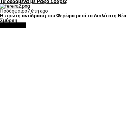
Τα δεδομένα με Ράφα Σοάρες
Ποδόσφαιρο
7 έτη ago
Η πρώτη αντίδραση του Φερέιρα μετά το διπλό στη Νέα
Σμύρνη
Google Ads