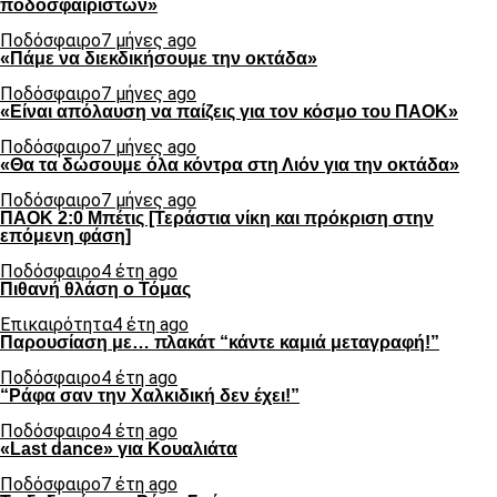
ποδοσφαιριστών»
Ποδόσφαιρο
7 μήνες ago
«Πάμε να διεκδικήσουμε την οκτάδα»
Ποδόσφαιρο
7 μήνες ago
«Είναι απόλαυση να παίζεις για τον κόσμο του ΠΑΟΚ»
Ποδόσφαιρο
7 μήνες ago
«Θα τα δώσουμε όλα κόντρα στη Λιόν για την οκτάδα»
Ποδόσφαιρο
7 μήνες ago
ΠΑΟΚ 2:0 Μπέτις [Τεράστια νίκη και πρόκριση στην
επόμενη φάση]
Ποδόσφαιρο
4 έτη ago
Πιθανή θλάση ο Τόμας
Επικαιρότητα
4 έτη ago
Παρουσίαση με… πλακάτ “κάντε καμιά μεταγραφή!”
Ποδόσφαιρο
4 έτη ago
“Ράφα σαν την Χαλκιδική δεν έχει!”
Ποδόσφαιρο
4 έτη ago
«Last dance» για Κουαλιάτα
Ποδόσφαιρο
7 έτη ago