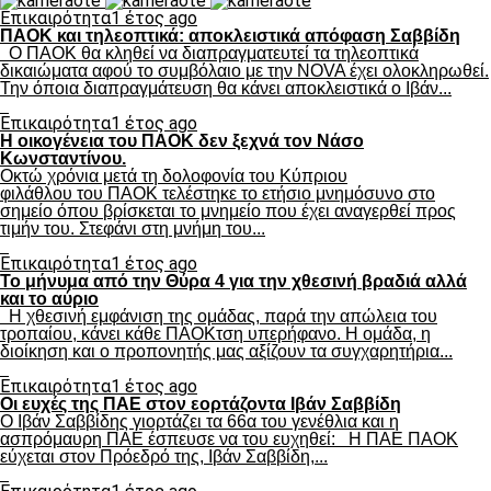
Επικαιρότητα
1 έτος ago
ΠΑΟΚ και τηλεοπτικά: αποκλειστικά απόφαση Σαββίδη
Ο ΠΑΟΚ θα κληθεί να διαπραγματευτεί τα τηλεοπτικά
δικαιώματα αφού το συμβόλαιο με την NOVA έχει ολοκληρωθεί.
Την όποια διαπραγμάτευση θα κάνει αποκλειστικά ο Ιβάν...
Επικαιρότητα
1 έτος ago
Η οικογένεια του ΠΑΟΚ δεν ξεχνά τον Νάσο
Κωνσταντίνου.
Οκτώ χρόνια μετά τη δολοφονία του Κύπριου
φιλάθλου του ΠΑΟΚ τελέστηκε το ετήσιο μνημόσυνο στο
σημείο όπου βρίσκεται το μνημείο που έχει αναγερθεί προς
τιμήν του. Στεφάνι στη μνήμη του...
Επικαιρότητα
1 έτος ago
Το μήνυμα από την Θύρα 4 για την χθεσινή βραδιά αλλά
και το αύριο
Η χθεσινή εμφάνιση της ομάδας, παρά την απώλεια του
τροπαίου, κάνει κάθε ΠΑΟΚτση υπερήφανο. Η ομάδα, η
διοίκηση και ο προπονητής μας αξίζουν τα συγχαρητήρια...
Επικαιρότητα
1 έτος ago
Οι ευχές της ΠΑΕ στον εορτάζοντα Ιβάν Σαββίδη
Ο Ιβάν Σαββίδης γιορτάζει τα 66α του γενέθλια και η
ασπρόμαυρη ΠΑΕ έσπευσε να του ευχηθεί: Η ΠΑΕ ΠΑΟΚ
εύχεται στον Πρόεδρό της, Ιβάν Σαββίδη,...