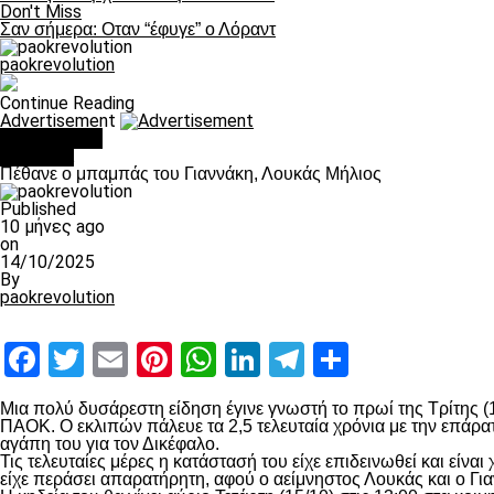
Don't Miss
Σαν σήμερα: Οταν “έφυγε” ο Λόραντ
paokrevolution
Continue Reading
Advertisement
You may like
Διάφορα
Πέθανε ο μπαμπάς του Γιαννάκη, Λουκάς Μήλιος
Published
10 μήνες ago
on
14/10/2025
By
paokrevolution
Facebook
Twitter
Email
Pinterest
WhatsApp
LinkedIn
Telegram
Μοιραστ
Μια πολύ δυσάρεστη είδηση έγινε γνωστή το πρωί της Τρίτης (1
ΠΑΟΚ. Ο εκλιπών πάλευε τα 2,5 τελευταία χρόνια με την επάρατ
αγάπη του για τον Δικέφαλο.
Τις τελευταίες μέρες η κατάστασή του είχε επιδεινωθεί και είν
είχε περάσει απαρατήρητη, αφού ο αείμνηστος Λουκάς και ο Γι