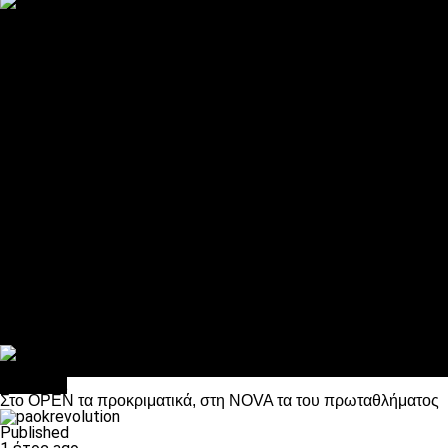
ΠΑΟΚ και τηλεοπτικά: αποκλειστικά απόφαση Σαββίδη
Αντίπαλοι
Νέα προβλήματα στην Μπέτις πριν την Τούμπα
Επίσημο «stop» στους φίλους του ΠΑΟΚ στο Αγρίνιο
Η Λιόν «σφυροκόπησε» τη Μονακό και πλησιάζει στο Champio
ΠΑΟΚ: Τι έκαναν οι αντίπαλοί του στο Europa League
Η Ριέκα διέκοψε την εγγραφή μελών ενόψει… ΠΑΟΚ
Διάφορα
Πέθανε ο μπαμπάς του Γιαννάκη, Λουκάς Μήλιος
ΣΦ ΠΑΟΚ Θύρα 4: Ανακοίνωσε οδική εκδρομή για τον αγώνα με
Κανείς δεν ξέχασε τα έξι αετόπουλα
Στο OPEN τα προκριματικά, στη NOVA τα του πρωταθλήματος
Σαν σήμερα: Οταν “έφυγε” ο Λόραντ
Διάφορα
Στο OPEN τα προκριματικά, στη NOVA τα του πρωταθλήματος
Published