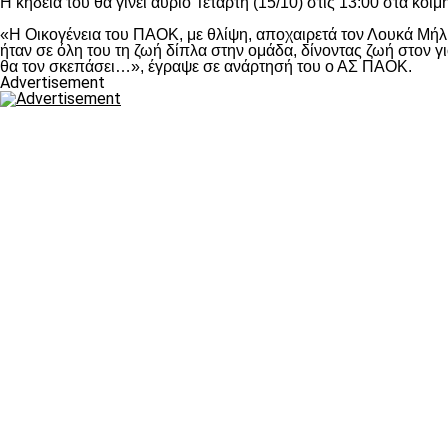
Η κηδεία του θα γίνει αύριο Τετάρτη (15/10) στις 13:00 στα κο
«Η Οικογένεια του ΠΑΟΚ, με θλίψη, αποχαιρετά τον Λουκά Μήλιο
ήταν σε όλη του τη ζωή δίπλα στην ομάδα, δίνοντας ζωή στον γ
θα τον σκεπάσει…», έγραψε σε ανάρτησή του ο ΑΣ ΠΑΟΚ.
Advertisement