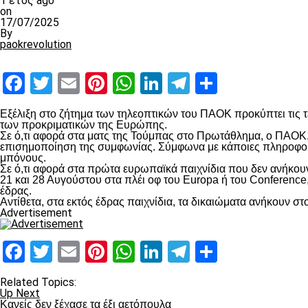
1 έτος ago
on
17/07/2025
By
paokrevolution
Facebook
Twitter
Email
Pinterest
WhatsApp
LinkedIn
Telegram
Μοιραστ
Εξέλιξη στο ζήτημα των τηλεοπτικών του ΠΑΟΚ προκύπτει τις τ
των προκριματικών της Ευρώπης.
Σε ό,τι αφορά στα ματς της Τούμπας στο Πρωτάθλημα, ο ΠΑΟΚ,
επισημοποίηση της συμφωνίας. Σύμφωνα με κάποιες πληροφορίε
μπόνους.
Σε ό,τι αφορά στα πρώτα ευρωπαϊκά παιχνίδια που δεν ανήκου
21 και 28 Αυγούστου στα πλέι οφ του Europa ή του Conference
έδρας.
Αντίθετα, στα εκτός έδρας παιχνίδια, τα δικαιώματα ανήκουν στ
Advertisement
Facebook
Twitter
Email
Pinterest
WhatsApp
LinkedIn
Telegram
Μοιραστ
Related Topics:
Up Next
Κανείς δεν ξέχασε τα έξι αετόπουλα