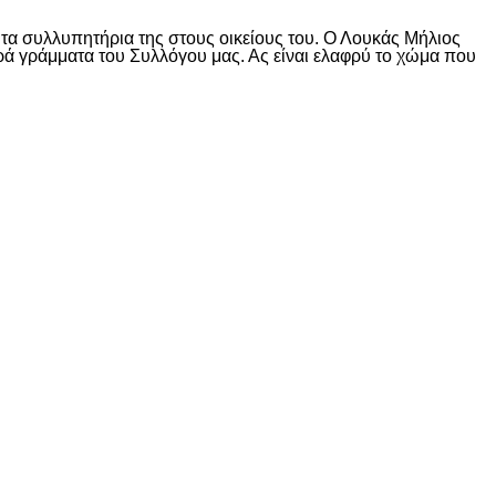
 τα συλλυπητήρια της στους οικείους του. Ο Λουκάς Μήλιος
ιερά γράμματα του Συλλόγου μας. Ας είναι ελαφρύ το χώμα που