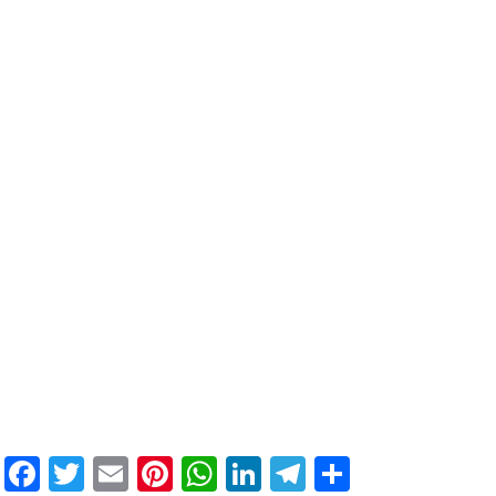
Facebook
Twitter
Email
Pinterest
WhatsApp
LinkedIn
Telegram
Μοιραστ