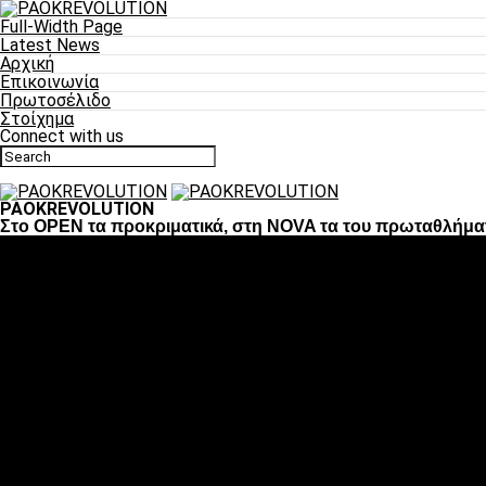
Full-Width Page
Latest News
Αρχική
Επικοινωνία
Πρωτοσέλιδο
Στοίχημα
Connect with us
PAOKREVOLUTION
Στο OPEN τα προκριματικά, στη NOVA τα του πρωταθλήμα
Ποδόσφαιρο
«Πλέον έχουμε αλλάξει σαν ομάδα, παίξαμε σαν ένα»
«Το πιο σημαντικό είναι η αυτοπεποίθηση των ποδοσφαιριστώ
«Πάμε να διεκδικήσουμε την οκτάδα»
«Είναι απόλαυση να παίζεις για τον κόσμο του ΠΑΟΚ»
«Θα τα δώσουμε όλα κόντρα στη Λιόν για την οκτάδα»
Μπάσκετ
Αλλαγή ώρας με Σπόρτινγκ και Μπιλμπάο