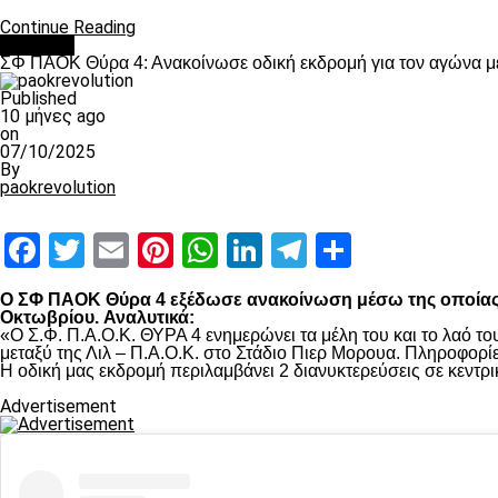
Continue Reading
Διάφορα
ΣΦ ΠΑΟΚ Θύρα 4: Ανακοίνωσε οδική εκδρομή για τον αγώνα με
Published
10 μήνες ago
on
07/10/2025
By
paokrevolution
Facebook
Twitter
Email
Pinterest
WhatsApp
LinkedIn
Telegram
Μοιραστ
Ο ΣΦ ΠΑΟΚ Θύρα 4 εξέδωσε ανακοίνωση μέσω της οποίας εν
Οκτωβρίου.
Αναλυτικά:
«Ο Σ.Φ. Π.Α.Ο.Κ. ΘΥΡΑ 4 ενημερώνει τα μέλη του και το λαό το
μεταξύ της Λιλ – Π.Α.Ο.Κ. στο Στάδιο Πιερ Μορουα. Πληροφορ
Η οδική μας εκδρομή περιλαμβάνει 2 διανυκτερεύσεις σε κεντρικ
Advertisement