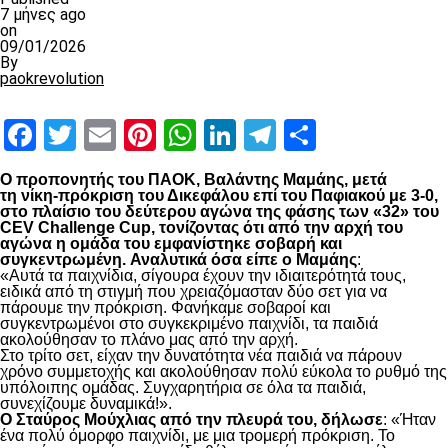
7 μήνες ago
on
09/01/2026
By
paokrevolution
Facebook
Twitter
Email
Pinterest
WhatsApp
LinkedIn
Telegram
Μοιραστ
Ο προπονητής του ΠΑΟΚ, Βαλάντης Μαμάης, μετά
τη νίκη-πρόκριση του Δικεφάλου επί του Παφιακού με 3-0,
στο πλαίσιο του δεύτερου αγώνα της φάσης των «32» του
CEV Challenge Cup, τονίζοντας ότι από την αρχή του
αγώνα η ομάδα του εμφανίστηκε σοβαρή και
συγκεντρωμένη.
Αναλυτικά όσα είπε ο Μαμάης
:
«Αυτά τα παιχνίδια, σίγουρα έχουν την ιδιαιτερότητά τους,
ειδικά από τη στιγμή που χρειαζόμασταν δύο σετ για να
πάρουμε την πρόκριση. Φανήκαμε σοβαροί και
συγκεντρωμένοι στο συγκεκριμένο παιχνίδι, τα παιδιά
ακολούθησαν το πλάνο μας από την αρχή.
Στο τρίτο σετ, είχαν την δυνατότητα νέα παιδιά να πάρουν
χρόνο συμμετοχής και ακολούθησαν πολύ εύκολα το ρυθμό της
υπόλοιπης ομάδας. Συγχαρητήρια σε όλα τα παιδιά,
συνεχίζουμε δυναμικά!».
Ο Σταύρος Μούχλιας από την πλευρά του, δήλωσε
: «Ήταν
ένα πολύ όμορφο παιχνίδι, με μια τρομερή πρόκριση. Το