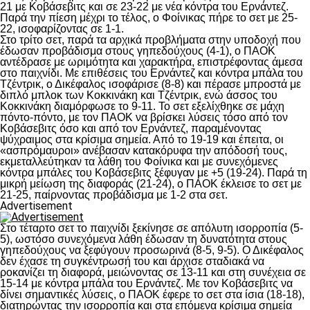
21 με Κοβάσεβιτς και σε 23-22 με νέα κόντρα του Ερνάντεζ.
Παρά την πίεση μέχρι το τέλος, ο Φοίνικας πήρε το σετ με 25-
22, ισοφαρίζοντας σε 1-1.
Στο τρίτο σετ, παρά τα αρχικά προβλήματα στην υποδοχή που
έδωσαν προβάδισμα στους γηπεδούχους (4-1), ο ΠΑΟΚ
αντέδρασε με ωριμότητα και χαρακτήρα, επιστρέφοντας άμεσα
στο παιχνίδι. Με επιθέσεις του Ερνάντεζ και κόντρα μπάλα του
Τζέντρικ, ο Δικέφαλος ισοφάρισε (8-8) και πέρασε μπροστά με
διπλό μπλοκ των Κοκκινάκη και Τζέντρικ, ενώ άσσος του
Κοκκινάκη διαμόρφωσε το 9-11. Το σετ εξελίχθηκε σε μάχη
πόντο-πόντο, με τον ΠΑΟΚ να βρίσκει λύσεις τόσο από τον
Κοβάσεβιτς όσο και από τον Ερνάντεζ, παραμένοντας
ψύχραιμος στα κρίσιμα σημεία. Από το 19-19 και έπειτα, οι
«ασπρόμαυροι» ανέβασαν κατακόρυφα την απόδοσή τους,
εκμεταλλεύτηκαν τα λάθη του Φοίνικα και με συνεχόμενες
κόντρα μπάλες του Κοβάσεβιτς ξέφυγαν με +5 (19-24). Παρά τη
μικρή μείωση της διαφοράς (21-24), ο ΠΑΟΚ έκλεισε το σετ με
21-25, παίρνοντας προβάδισμα με 1-2 στα σετ.
Advertisement
Στο τέταρτο σετ το παιχνίδι ξεκίνησε σε απόλυτη ισορροπία (5-
5), ωστόσο συνεχόμενα λάθη έδωσαν τη δυνατότητα στους
γηπεδούχους να ξεφύγουν προσωρινά (8-5, 9-5). Ο Δικέφαλος
δεν έχασε τη συγκέντρωσή του και άρχισε σταδιακά να
ροκανίζει τη διαφορά, μειώνοντας σε 13-11 και στη συνέχεια σε
15-14 με κόντρα μπάλα του Ερνάντεζ. Με τον Κοβάσεβιτς να
δίνει σημαντικές λύσεις, ο ΠΑΟΚ έφερε το σετ στα ίσια (18-18),
διατηρώντας την ισορροπία και στα επόμενα κρίσιμα σημεία