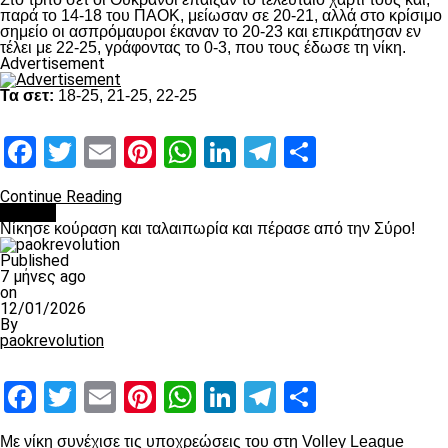
παρά το 14-18 του ΠΑΟΚ, μείωσαν σε 20-21, αλλά στο κρίσιμο
σημείο οι ασπρόμαυροι έκαναν το 20-23 και επικράτησαν εν
τέλει με 22-25, γράφοντας το 0-3, που τους έδωσε τη νίκη.
Advertisement
Τα σετ:
18-25, 21-25, 22-25
Facebook
Twitter
Email
Pinterest
WhatsApp
LinkedIn
Telegram
Μοιραστ
Continue Reading
Βόλλεϋ
Νίκησε κούραση και ταλαιπωρία και πέρασε από την Σύρο!
Published
7 μήνες ago
on
12/01/2026
By
paokrevolution
Facebook
Twitter
Email
Pinterest
WhatsApp
LinkedIn
Telegram
Μοιραστ
Με νίκη συνέχισε τις υποχρεώσεις του στη Volley League