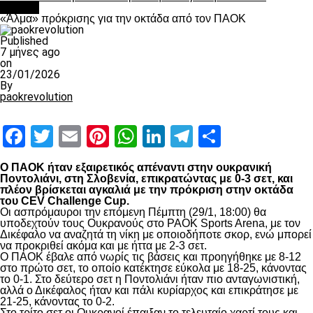
Βόλλεϋ
«Άλμα» πρόκρισης για την οκτάδα από τον ΠΑΟΚ
Published
7 μήνες ago
on
23/01/2026
By
paokrevolution
Facebook
Twitter
Email
Pinterest
WhatsApp
LinkedIn
Telegram
Μοιραστ
Ο ΠΑΟΚ ήταν εξαιρετικός απέναντι στην ουκρανική
Ποντολιάνι, στη Σλοβενία, επικρατώντας με 0-3 σετ, και
πλέον βρίσκεται αγκαλιά με την πρόκριση στην οκτάδα
του CEV Challenge Cup.
Οι ασπρόμαυροι την επόμενη Πέμπτη (29/1, 18:00) θα
υποδεχτούν τους Ουκρανούς στο PAOK Sports Arena, με τον
Δικέφαλο να αναζητά τη νίκη με οποιοδήποτε σκορ, ενώ μπορεί
να προκριθεί ακόμα και με ήττα με 2-3 σετ.
Ο ΠΑΟΚ έβαλε από νωρίς τις βάσεις και προηγήθηκε με 8-12
στο πρώτο σετ, το οποίο κατέκτησε εύκολα με 18-25, κάνοντας
το 0-1. Στο δεύτερο σετ η Ποντολιάνι ήταν πιο ανταγωνιστική,
αλλά ο Δικέφαλος ήταν και πάλι κυρίαρχος και επικράτησε με
21-25, κάνοντας το 0-2.
Στο τρίτο σετ οι Ουκρανοί έπαιξαν το τελευταίο χαρτί τους και,