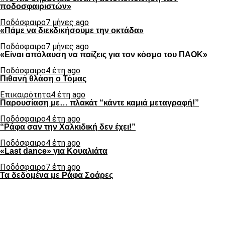
ποδοσφαιριστών»
Ποδόσφαιρο
7 μήνες ago
«Πάμε να διεκδικήσουμε την οκτάδα»
Ποδόσφαιρο
7 μήνες ago
«Είναι απόλαυση να παίζεις για τον κόσμο του ΠΑΟΚ»
Ποδόσφαιρο
4 έτη ago
Πιθανή θλάση ο Τόμας
Επικαιρότητα
4 έτη ago
Παρουσίαση με… πλακάτ “κάντε καμιά μεταγραφή!”
Ποδόσφαιρο
4 έτη ago
“Ράφα σαν την Χαλκιδική δεν έχει!”
Ποδόσφαιρο
4 έτη ago
«Last dance» για Κουαλιάτα
Ποδόσφαιρο
7 έτη ago
Τα δεδομένα με Ράφα Σοάρες