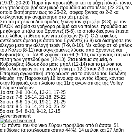
(19-19, 20-20). Παρά την προσπάθεια και τη μάχη πόντο-πόντο,
οι γηπεδούχοι βρήκαν μικρό προβάδισμα στο τέλος (22-20), το
οποίο διατήρησαν έως το 25-22, ισοφαρίζοντας σε 2-2 και
στέλνοντας την αναμέτρηση στο τάι μπρέικ.
Στο τάι μπρέικ οι δύο ομάδες ξεκίνησαν χέρι-χέρι (3-3), με τον
ΠΑΟΚ να βρίσκει γρήγορα ρυθμό και να παίρνει προβάδισμα
με κόντρα μπάλα του Ερνάντεζ (5-6), το οποίο διεύρυνε έπειτα
από λάθος επίθεση των γηπεδούχων (5-7). Ο Δικέφαλος
αντέδρασε άμεσα με άσσο του Ερνάντεζ (6-8) και διατήρησε τον
έλεγχο μετά την αλλαγή τερέν (7-9, 8-10). Με καθοριστικό μπλοκ
του Κόλεφ (8-11) και συνεχόμενες λύσεις από Ερνάντεζ και
Κοβάσεβιτς, ο ΠΑΟΚ ξέφυγε στο +4 (9-13), αντέχοντας στη νέα
πίεση των γηπεδούχων (12-13). Στα κρίσιμα σημεία, ο
Κοβάσεβιτς έδωσε δύο ματς μπολ (12-14) και το μπλοκ του
Μούχλια σφράγισε τη μεγάλη νίκη με 12-15 και 2-3 στα σετ.
Επόμενη αγωνιστική υποχρέωση για το σύνολο του Βαλάντη
Μαμάη, την Παρασκευή 16 Ιανουαρίου, εντός έδρας, κόντρα
στην Κηφισιά, στο πλαίσιο της 11ης αγωνιστικής της Volley
League ανδρών.
1ο σετ: 2-8, 10-16, 13-21, 17-25
2ο σετ: 7-8, 16-14, 21-18, 25-22
3ο σετ: 8-6, 15-16, 19-21, 21-25
4ο σετ: 8-5, 16-14, 21-20, 25-22
5ο σετ: 5-4, 8-10, 9-12, 12-15
Advertisement
*Οι πόντοι του Φοίνικα Σύρου προήλθαν από 8 άσσοι, 51
επιθέσεις (αποτελεσματικότητα 44%), 14 μπλοκ και 27 λάθη