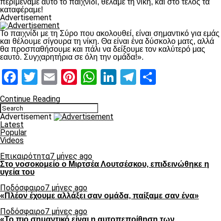
περιμέναμε αυτό το παιχνίδι, θέλαμε τη νίκη, και στο τέλος τα
καταφέραμε!
Advertisement
Το παιχνίδι με τη Σύρο που ακολουθεί, είναι σημαντικό για εμάς
και θέλουμε σίγουρα τη νίκη. Θα είναι ένα δύσκολο ματς, αλλά
θα προσπαθήσουμε και πάλι να δείξουμε τον καλύτερό μας
εαυτό. Συγχαρητήρια σε όλη την ομάδα!».
Facebook
Twitter
Email
Pinterest
WhatsApp
LinkedIn
Telegram
Μοιραστ
Continue Reading
Advertisement
Latest
Popular
Videos
Επικαιρότητα
7 μήνες ago
Στο νοσοκομείο ο Μιρτσέα Λουτσέσκου, επιδεινώθηκε η
υγεία του
Ποδόσφαιρο
7 μήνες ago
«Πλέον έχουμε αλλάξει σαν ομάδα, παίξαμε σαν ένα»
Ποδόσφαιρο
7 μήνες ago
«Το πιο σημαντικό είναι η αυτοπεποίθηση των