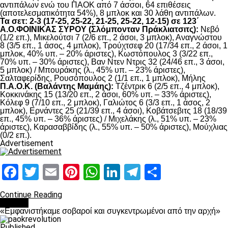
αντιπάλων ενώ του ΠΑΟΚ από 7 άσσοι, 64 επιθέσεις
(αποτελεσματικότητα 54%), 8 μπλοκ και 30 λάθη αντιπάλων.
Τα σετ: 2-3 (17-25, 25-22, 21-25, 25-22, 12-15) σε 123΄
Α.Ο.ΦΟΙΝΙΚΑΣ ΣΥΡΟΥ (Σλόμπονταν Πράκλιατσιτς):
Νεβό
(1/2 επ.), Μικελούτσι 7 (2/6 επ., 2 άσοι, 3 μπλοκ), Αναγνώστου
8 (3/5 επ., 1 άσος, 4 μπλοκ), Τρούχτσεφ 20 (17/34 επ., 2 άσοι, 1
μπλοκ, 40% υπ. – 20% άριστες), Κωστόπουλος 3 (3/22 επ.,
70% υπ. – 30% άριστες), Βαν Ντεν Ντρις 32 (24/46 επ., 3 άσοι,
5 μπλοκ) / Μπουράκης (λ., 45% υπ. – 23% άριστες),
Σαλταφερίδης, Ρουσόπουλος 2 (1/1 επ., 1 μπλοκ), Μήλης
Π.Α.Ο.Κ. (Βαλάντης Μαμάης):
Τζέντρικ 6 (2/5 επ., 4 μπλοκ),
Κοκκινάκης 15 (13/20 επ., 2 άσοι, 60% υπ. – 33% άριστες),
Κόλεφ 9 (7/10 επ., 2 μπλοκ), Γαλιώτος 6 (3/3 επ., 1 άσος, 2
μπλοκ), Ερνάντες 25 (21/39 επ., 4 άσοι), Κοβάτσεβιτς 18 (18/39
επ., 45% υπ. – 36% άριστες) / Μιχελάκης (λ., 51% υπ. – 23%
άριστες), Καρασαββίδης (λ., 55% υπ. – 50% άριστες), Μούχλιας
(0/2 επ.).
Advertisement
Facebook
Twitter
Email
Pinterest
WhatsApp
LinkedIn
Telegram
Μοιραστ
Continue Reading
Βόλλεϋ
«Εμφανιστήκαμε σοβαροί και συγκεντρωμένοι από την αρχή»
Published