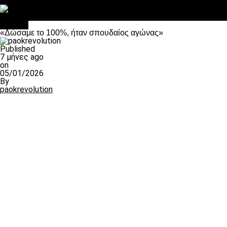
Στο OPEN τα προκριματικά, στη NOVA τα του πρωταθλήματος
Σαν σήμερα: Οταν “έφυγε” ο Λόραντ
Βόλλεϋ
«Δώσαμε το 100%, ήταν σπουδαίος αγώνας»
Published
7 μήνες ago
on
05/01/2026
By
paokrevolution