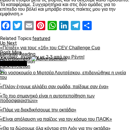
Τα καταφέραμε. Συγχαρητήρια και στις δύο ομάδες για το
επίπεδο του βόλεϊ και μπράβο στους παίκτες μου για την
εμφάνιση.»
Facebook
Twitter
Email
Pinterest
WhatsApp
LinkedIn
Telegram
Μοιραστ
Related Topics:
featured
Up Next
«Πέταξε» για τους «16» του CEV Challenge Cup
Don't Miss
Continue Reading
Ψυχάρες, πέρασαν με 2-3 από του Ρέντη!
Advertisement
You may like
paokrevolution
Στο νοσοκομείο ο Μιρτσέα Λουτσέσκου, επιδεινώθηκε η υγεία
του
«Πλέον έχουμε αλλάξει σαν ομάδα, παίξαμε σαν ένα»
«Το πιο σημαντικό είναι η αυτοπεποίθηση των
ποδοσφαιριστών»
«Πάμε να διεκδικήσουμε την οκτάδα»
«Είναι απόλαυση να παίζεις για τον κόσμο του ΠΑΟΚ»
«Θα τα δώσουμε όλα κόντρα στη Λιόν για την οκτάδα»