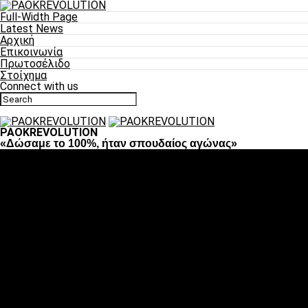
Full-Width Page
Latest News
Αρχική
Επικοινωνία
Πρωτοσέλιδο
Στοίχημα
Connect with us
PAOKREVOLUTION
«Δώσαμε το 100%, ήταν σπουδαίος αγώνας»
Ποδόσφαιρο
«Πλέον έχουμε αλλάξει σαν ομάδα, παίξαμε σαν ένα»
«Το πιο σημαντικό είναι η αυτοπεποίθηση των
ποδοσφαιριστών»
«Πάμε να διεκδικήσουμε την οκτάδα»
«Είναι απόλαυση να παίζεις για τον κόσμο του ΠΑΟΚ»
«Θα τα δώσουμε όλα κόντρα στη Λιόν για την οκτάδα»
Μπάσκετ