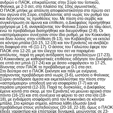
ανδρών ο ΠΑΟΚ, επικρατώντας στην Σύρο του τοπικού,
Φοίνικα, με 2-3 σετ, στο πλαίσιο της 10ης αγωνιστικής.
Ο ΠΑΟΚ μπήκε με απόλυτη αποφασιστικότητα στο πρώτο σετ
του αγώνα στη Σύρο, επιβάλλοντας από νωρίς τον ρυθμό του
και δείχνοντας τις προθέσεις του. Με πίεση στο σερβίς και
συγκέντρωση σε άμυνα και επίθεση, ο Δικέφαλος προηγήθηκε
γρήγορα με 1-6, αναγκάζοντας τον Φοίνικα Σύρου σε τάιμ άουτ,
ενώ το προβάδισμα διατηρήθηκε και διευρύνθηκε (2-8). Οι
«ασπρόμαυροι» συνέχισαν στον ίδιο ρυθμό, με τον Κοκκινάκη
να δίνει λύσεις στην επίθεση (9-13), τον Κοβάσεβιτς να εκτελεί
σε κόντρα μπάλα (10-15, 12-19) και τον Ερνάντεζ να ανεβάζει
τη διαφορά στο +6 (11-17). Ο άσσος του Γαλιώτου έφερε τον
ΠΑΟΚ στο 12-20, με τον έλεγχο του σετ να παραμένει
απόλυτος, παρά τη μικρή αντίδραση των γηπεδούχων (17-23).
Ο Κοκκινάκης με καθοριστικές επιθέσεις οδήγησε τον Δικέφαλο
σε επτά σετ μπολ (17-24) και με άσσο «σφράγισε» το 17-25,
δίνοντας στον ΠΑΟΚ το προβάδισμα με 0-1 στα σετ.
Στο δεύτερο σετ ο ΠΑΟΚ ξεκίνησε και πάλι με ενέργεια,
παίρνοντας προβάδισμα από νωρίς (3-6), ωστόσο ο Φοίνικας
Σύρου αντέδρασε άμεσα και εκμεταλλεύτηκε την πίεση στην
«ασπρόμαυρη» υποδοχή για να ισοφαρίσει (7-7) και να
περάσει μπροστά (12-10). Παρά τις δυσκολίες, ο Δικέφαλος
έμεινε κοντά στο σκορ, με τον Ερνάντεζ να μειώνει αρχικά στον
πόντο (16-15) και στη συνέχεια να φέρνει το σετ στα ίσα (18-
18), με ενδιάμεση ισοφάριση από τον Κοκκινάκη σε κόντρα
μπάλα. Στο κρίσιμο σημείο, κάποια λάθη έδωσαν ξανά
προβάδισμα στους γηπεδούχους (20-18, 22-18), όμως ο ΠΑΟΚ
έδειξε χαρακτήρα και επέστρεψε δυναμικά, μειώνοντας σε 23-