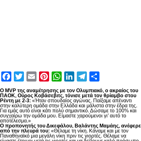
Facebook
Twitter
Email
Pinterest
WhatsApp
LinkedIn
Telegram
Μοιραστ
Ο MVP της αναμέτρησης με τον Ολυμπιακό, ο ακραίος του
ΠΑΟΚ, Ούρος Κοβάσεβιτς, τόνισε μετά τον θρίαμβο στου
Ρέντη με 2-3:
«Ήταν σπουδαίος αγώνας. Παίξαμε απέναντι
στην καλύτερη ομάδα στην Ελλάδα και μάλιστα στην έδρα της.
Για εμάς αυτό είναι κάτι πολύ σημαντικό. Δώσαμε το 100% και
συγχαίρω την ομάδα μου. Είμαστε χαρούμενοι γι’ αυτό το
αποτέλεσμα.»
Ο προπονητής του Δικεφάλου, Βαλάντης Μαμάης, ανέφερε
από την πλευρά του:
«Θέλαμε τη νίκη. Κάναμε και με τον
Παναθηναϊκό μια μεγάλη νίκη πριν τις γιορτές. Θέλαμε να
είμαστε έτοιμοι μετά τις γιορτές και να δείξουμε καλό πρόσωπο.