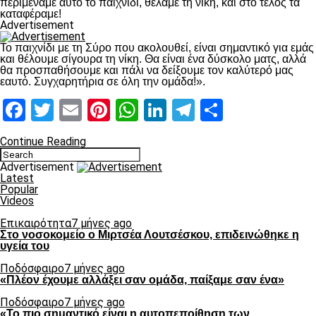
περιμέναμε αυτό το παιχνίδι, θέλαμε τη νίκη, και στο τέλος τα
καταφέραμε!
Advertisement
Το παιχνίδι με τη Σύρο που ακολουθεί, είναι σημαντικό για εμάς
και θέλουμε σίγουρα τη νίκη. Θα είναι ένα δύσκολο ματς, αλλά
θα προσπαθήσουμε και πάλι να δείξουμε τον καλύτερό μας
εαυτό. Συγχαρητήρια σε όλη την ομάδα!».
Facebook
Twitter
Email
Pinterest
WhatsApp
LinkedIn
Telegram
Μοιραστ
Continue Reading
Advertisement
Latest
Popular
Videos
Επικαιρότητα
7 μήνες ago
Στο νοσοκομείο ο Μιρτσέα Λουτσέσκου, επιδεινώθηκε η
υγεία του
Ποδόσφαιρο
7 μήνες ago
«Πλέον έχουμε αλλάξει σαν ομάδα, παίξαμε σαν ένα»
Ποδόσφαιρο
7 μήνες ago
«Το πιο σημαντικό είναι η αυτοπεποίθηση των