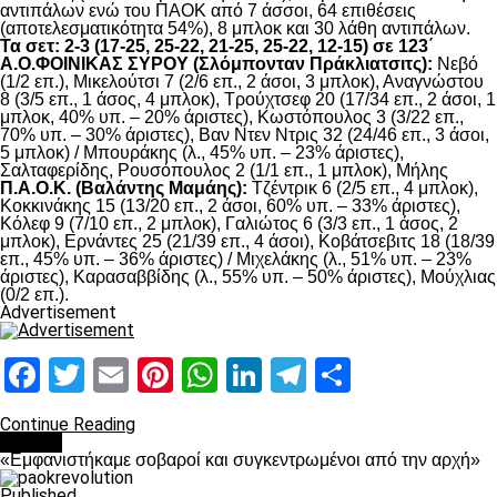
αντιπάλων ενώ του ΠΑΟΚ από 7 άσσοι, 64 επιθέσεις
(αποτελεσματικότητα 54%), 8 μπλοκ και 30 λάθη αντιπάλων.
Τα σετ: 2-3 (17-25, 25-22, 21-25, 25-22, 12-15) σε 123΄
Α.Ο.ΦΟΙΝΙΚΑΣ ΣΥΡΟΥ (Σλόμπονταν Πράκλιατσιτς):
Νεβό
(1/2 επ.), Μικελούτσι 7 (2/6 επ., 2 άσοι, 3 μπλοκ), Αναγνώστου
8 (3/5 επ., 1 άσος, 4 μπλοκ), Τρούχτσεφ 20 (17/34 επ., 2 άσοι, 1
μπλοκ, 40% υπ. – 20% άριστες), Κωστόπουλος 3 (3/22 επ.,
70% υπ. – 30% άριστες), Βαν Ντεν Ντρις 32 (24/46 επ., 3 άσοι,
5 μπλοκ) / Μπουράκης (λ., 45% υπ. – 23% άριστες),
Σαλταφερίδης, Ρουσόπουλος 2 (1/1 επ., 1 μπλοκ), Μήλης
Π.Α.Ο.Κ. (Βαλάντης Μαμάης):
Τζέντρικ 6 (2/5 επ., 4 μπλοκ),
Κοκκινάκης 15 (13/20 επ., 2 άσοι, 60% υπ. – 33% άριστες),
Κόλεφ 9 (7/10 επ., 2 μπλοκ), Γαλιώτος 6 (3/3 επ., 1 άσος, 2
μπλοκ), Ερνάντες 25 (21/39 επ., 4 άσοι), Κοβάτσεβιτς 18 (18/39
επ., 45% υπ. – 36% άριστες) / Μιχελάκης (λ., 51% υπ. – 23%
άριστες), Καρασαββίδης (λ., 55% υπ. – 50% άριστες), Μούχλιας
(0/2 επ.).
Advertisement
Facebook
Twitter
Email
Pinterest
WhatsApp
LinkedIn
Telegram
Μοιραστ
Continue Reading
Βόλλεϋ
«Εμφανιστήκαμε σοβαροί και συγκεντρωμένοι από την αρχή»
Published