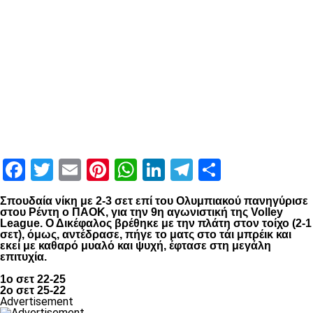
Facebook
Twitter
Email
Pinterest
WhatsApp
LinkedIn
Telegram
Μοιραστ
Σπουδαία νίκη με 2-3 σετ επί του Ολυμπιακού πανηγύρισε
στου Ρέντη ο ΠΑΟΚ, για την 9η αγωνιστική της Volley
League. Ο Δικέφαλος βρέθηκε με την πλάτη στον τοίχο (2-1
σετ), όμως, αντέδρασε, πήγε το ματς στο τάι μπρέικ και
εκεί με καθαρό μυαλό και ψυχή, έφτασε στη μεγάλη
επιτυχία.
1ο σετ 22-25
2ο σετ 25-22
Advertisement