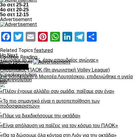
3ο σετ 25-21
4ο σετ 20-25
5ο σετ 12-15
Advertisement
Facebook
Twitter
Email
Pinterest
WhatsApp
LinkedIn
Telegram
Μοιραστ
Related Topics:
featured
Up Next
Continue Reading
«Δώσαμε το 100%, ήταν σπουδαίος αγώνας»
Advertisement
Don't Miss
You may like
Ολυμπιακός-ΠΑΟΚ (9η αγωνιστική Volley League)
Στο νοσοκομείο ο Μιρτσέα Λουτσέσκου, επιδεινώθηκε η υγεία
paokrevolution
του
«Πλέον έχουμε αλλάξει σαν ομάδα, παίξαμε σαν ένα»
«Το πιο σημαντικό είναι η αυτοπεποίθηση των
ποδοσφαιριστών»
«Πάμε να διεκδικήσουμε την οκτάδα»
«Είναι απόλαυση να παίζεις για τον κόσμο του ΠΑΟΚ»
«Θα τα δώσουμε όλα κόντρα στη Λιόν για την οκτάδα»