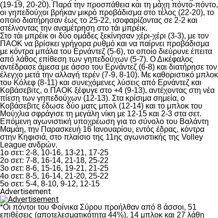
(19-19, 20-20). Παρά την προσπάθεια και τη μάχη πόντο-πόντο,
οι γηπεδούχοι βρήκαν μικρό προβάδισμα στο τέλος (22-20), το
οποίο διατήρησαν έως το 25-22, ισοφαρίζοντας σε 2-2 και
στέλνοντας την αναμέτρηση στο τάι μπρέικ.
Στο τάι μπρέικ οι δύο ομάδες ξεκίνησαν χέρι-χέρι (3-3), με τον
ΠΑΟΚ να βρίσκει γρήγορα ρυθμό και να παίρνει προβάδισμα
με κόντρα μπάλα του Ερνάντεζ (5-6), το οποίο διεύρυνε έπειτα
από λάθος επίθεση των γηπεδούχων (5-7). Ο Δικέφαλος
αντέδρασε άμεσα με άσσο του Ερνάντεζ (6-8) και διατήρησε τον
έλεγχο μετά την αλλαγή τερέν (7-9, 8-10). Με καθοριστικό μπλοκ
του Κόλεφ (8-11) και συνεχόμενες λύσεις από Ερνάντεζ και
Κοβάσεβιτς, ο ΠΑΟΚ ξέφυγε στο +4 (9-13), αντέχοντας στη νέα
πίεση των γηπεδούχων (12-13). Στα κρίσιμα σημεία, ο
Κοβάσεβιτς έδωσε δύο ματς μπολ (12-14) και το μπλοκ του
Μούχλια σφράγισε τη μεγάλη νίκη με 12-15 και 2-3 στα σετ.
Επόμενη αγωνιστική υποχρέωση για το σύνολο του Βαλάντη
Μαμάη, την Παρασκευή 16 Ιανουαρίου, εντός έδρας, κόντρα
στην Κηφισιά, στο πλαίσιο της 11ης αγωνιστικής της Volley
League ανδρών.
1ο σετ: 2-8, 10-16, 13-21, 17-25
2ο σετ: 7-8, 16-14, 21-18, 25-22
3ο σετ: 8-6, 15-16, 19-21, 21-25
4ο σετ: 8-5, 16-14, 21-20, 25-22
5ο σετ: 5-4, 8-10, 9-12, 12-15
Advertisement
*Οι πόντοι του Φοίνικα Σύρου προήλθαν από 8 άσσοι, 51
επιθέσεις (αποτελεσματικότητα 44%), 14 μπλοκ και 27 λάθη