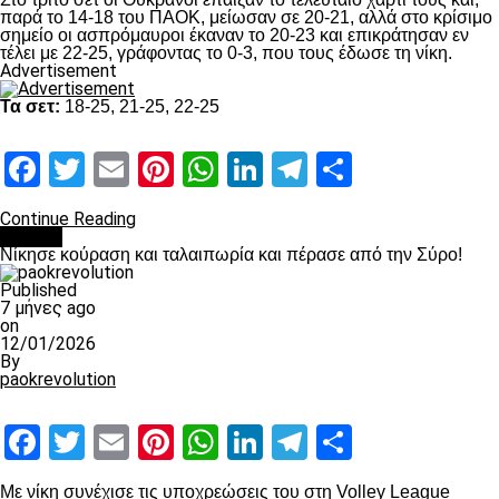
παρά το 14-18 του ΠΑΟΚ, μείωσαν σε 20-21, αλλά στο κρίσιμο
σημείο οι ασπρόμαυροι έκαναν το 20-23 και επικράτησαν εν
τέλει με 22-25, γράφοντας το 0-3, που τους έδωσε τη νίκη.
Advertisement
Τα σετ:
18-25, 21-25, 22-25
Facebook
Twitter
Email
Pinterest
WhatsApp
LinkedIn
Telegram
Μοιραστ
Continue Reading
Βόλλεϋ
Νίκησε κούραση και ταλαιπωρία και πέρασε από την Σύρο!
Published
7 μήνες ago
on
12/01/2026
By
paokrevolution
Facebook
Twitter
Email
Pinterest
WhatsApp
LinkedIn
Telegram
Μοιραστ
Με νίκη συνέχισε τις υποχρεώσεις του στη Volley League