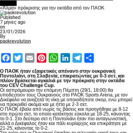
Βόλλεϋ
«Άλμα» πρόκρισης για την οκτάδα από τον ΠΑΟΚ
Published
7 μήνες ago
on
23/01/2026
By
paokrevolution
Facebook
Twitter
Email
Pinterest
WhatsApp
LinkedIn
Telegram
Μοιραστ
Ο ΠΑΟΚ ήταν εξαιρετικός απέναντι στην ουκρανική
Ποντολιάνι, στη Σλοβενία, επικρατώντας με 0-3 σετ, και
πλέον βρίσκεται αγκαλιά με την πρόκριση στην οκτάδα
του CEV Challenge Cup.
Οι ασπρόμαυροι την επόμενη Πέμπτη (29/1, 18:00) θα
υποδεχτούν τους Ουκρανούς στο PAOK Sports Arena, με τον
Δικέφαλο να αναζητά τη νίκη με οποιοδήποτε σκορ, ενώ μπορεί
να προκριθεί ακόμα και με ήττα με 2-3 σετ.
Ο ΠΑΟΚ έβαλε από νωρίς τις βάσεις και προηγήθηκε με 8-12
στο πρώτο σετ, το οποίο κατέκτησε εύκολα με 18-25, κάνοντας
το 0-1. Στο δεύτερο σετ η Ποντολιάνι ήταν πιο ανταγωνιστική,
αλλά ο Δικέφαλος ήταν και πάλι κυρίαρχος και επικράτησε με
21-25, κάνοντας το 0-2.
Στο τρίτο σετ οι Ουκρανοί έπαιξαν το τελευταίο χαρτί τους και,