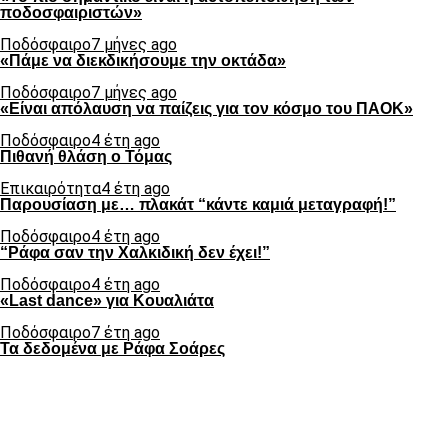
ποδοσφαιριστών»
Ποδόσφαιρο
7 μήνες ago
«Πάμε να διεκδικήσουμε την οκτάδα»
Ποδόσφαιρο
7 μήνες ago
«Είναι απόλαυση να παίζεις για τον κόσμο του ΠΑΟΚ»
Ποδόσφαιρο
4 έτη ago
Πιθανή θλάση ο Τόμας
Επικαιρότητα
4 έτη ago
Παρουσίαση με… πλακάτ “κάντε καμιά μεταγραφή!”
Ποδόσφαιρο
4 έτη ago
“Ράφα σαν την Χαλκιδική δεν έχει!”
Ποδόσφαιρο
4 έτη ago
«Last dance» για Κουαλιάτα
Ποδόσφαιρο
7 έτη ago
Τα δεδομένα με Ράφα Σοάρες