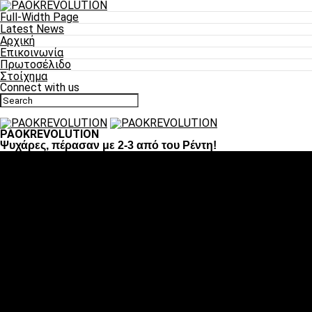
Full-Width Page
Latest News
Αρχική
Επικοινωνία
Πρωτοσέλιδο
Στοίχημα
Connect with us
PAOKREVOLUTION
Ψυχάρες, πέρασαν με 2-3 από του Ρέντη!
Ποδόσφαιρο
«Πλέον έχουμε αλλάξει σαν ομάδα, παίξαμε σαν ένα»
«Το πιο σημαντικό είναι η αυτοπεποίθηση των
ποδοσφαιριστών»
«Πάμε να διεκδικήσουμε την οκτάδα»
«Είναι απόλαυση να παίζεις για τον κόσμο του ΠΑΟΚ»
«Θα τα δώσουμε όλα κόντρα στη Λιόν για την οκτάδα»
Μπάσκετ