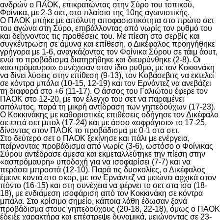
ανδρών ο ΠΑΟΚ, επικρατώντας στην Σύρο του τοπικού,
Φοίνικα, με 2-3 σετ, στο πλαίσιο της 10ης αγωνιστικής.
Ο ΠΑΟΚ μπήκε με απόλυτη αποφασιστικότητα στο πρώτο σετ
του αγώνα στη Σύρο, επιβάλλοντας από νωρίς τον ρυθμό του
και δείχνοντας τις προθέσεις του. Με πίεση στο σερβίς και
συγκέντρωση σε άμυνα και επίθεση, ο Δικέφαλος προηγήθηκε
γρήγορα με 1-6, αναγκάζοντας τον Φοίνικα Σύρου σε τάιμ άουτ,
ενώ το προβάδισμα διατηρήθηκε και διευρύνθηκε (2-8). Οι
«ασπρόμαυροι» συνέχισαν στον ίδιο ρυθμό, με τον Κοκκινάκη
να δίνει λύσεις στην επίθεση (9-13), τον Κοβάσεβιτς να εκτελεί
σε κόντρα μπάλα (10-15, 12-19) και τον Ερνάντεζ να ανεβάζει
τη διαφορά στο +6 (11-17). Ο άσσος του Γαλιώτου έφερε τον
ΠΑΟΚ στο 12-20, με τον έλεγχο του σετ να παραμένει
απόλυτος, παρά τη μικρή αντίδραση των γηπεδούχων (17-23).
Ο Κοκκινάκης με καθοριστικές επιθέσεις οδήγησε τον Δικέφαλο
σε επτά σετ μπολ (17-24) και με άσσο «σφράγισε» το 17-25,
δίνοντας στον ΠΑΟΚ το προβάδισμα με 0-1 στα σετ.
Στο δεύτερο σετ ο ΠΑΟΚ ξεκίνησε και πάλι με ενέργεια,
παίρνοντας προβάδισμα από νωρίς (3-6), ωστόσο ο Φοίνικας
Σύρου αντέδρασε άμεσα και εκμεταλλεύτηκε την πίεση στην
«ασπρόμαυρη» υποδοχή για να ισοφαρίσει (7-7) και να
περάσει μπροστά (12-10). Παρά τις δυσκολίες, ο Δικέφαλος
έμεινε κοντά στο σκορ, με τον Ερνάντεζ να μειώνει αρχικά στον
πόντο (16-15) και στη συνέχεια να φέρνει το σετ στα ίσα (18-
18), με ενδιάμεση ισοφάριση από τον Κοκκινάκη σε κόντρα
μπάλα. Στο κρίσιμο σημείο, κάποια λάθη έδωσαν ξανά
προβάδισμα στους γηπεδούχους (20-18, 22-18), όμως ο ΠΑΟΚ
έδειξε χαρακτήρα και επέστρεψε δυναμικά, μειώνοντας σε 23-