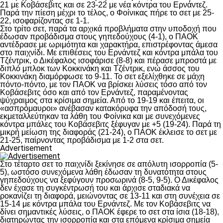
21 με Κοβάσεβιτς και σε 23-22 με νέα κόντρα του Ερνάντεζ.
Παρά την πίεση μέχρι το τέλος, ο Φοίνικας πήρε το σετ με 25-
22, ισοφαρίζοντας σε 1-1.
Στο τρίτο σετ, παρά τα αρχικά προβλήματα στην υποδοχή που
έδωσαν προβάδισμα στους γηπεδούχους (4-1), ο ΠΑΟΚ
αντέδρασε με ωριμότητα και χαρακτήρα, επιστρέφοντας άμεσα
στο παιχνίδι. Με επιθέσεις του Ερνάντεζ και κόντρα μπάλα του
Τζέντρικ, ο Δικέφαλος ισοφάρισε (8-8) και πέρασε μπροστά με
διπλό μπλοκ των Κοκκινάκη και Τζέντρικ, ενώ άσσος του
Κοκκινάκη διαμόρφωσε το 9-11. Το σετ εξελίχθηκε σε μάχη
πόντο-πόντο, με τον ΠΑΟΚ να βρίσκει λύσεις τόσο από τον
Κοβάσεβιτς όσο και από τον Ερνάντεζ, παραμένοντας
ψύχραιμος στα κρίσιμα σημεία. Από το 19-19 και έπειτα, οι
«ασπρόμαυροι» ανέβασαν κατακόρυφα την απόδοσή τους,
εκμεταλλεύτηκαν τα λάθη του Φοίνικα και με συνεχόμενες
κόντρα μπάλες του Κοβάσεβιτς ξέφυγαν με +5 (19-24). Παρά τη
μικρή μείωση της διαφοράς (21-24), ο ΠΑΟΚ έκλεισε το σετ με
21-25, παίρνοντας προβάδισμα με 1-2 στα σετ.
Advertisement
Στο τέταρτο σετ το παιχνίδι ξεκίνησε σε απόλυτη ισορροπία (5-
5), ωστόσο συνεχόμενα λάθη έδωσαν τη δυνατότητα στους
γηπεδούχους να ξεφύγουν προσωρινά (8-5, 9-5). Ο Δικέφαλος
δεν έχασε τη συγκέντρωσή του και άρχισε σταδιακά να
ροκανίζει τη διαφορά, μειώνοντας σε 13-11 και στη συνέχεια σε
15-14 με κόντρα μπάλα του Ερνάντεζ. Με τον Κοβάσεβιτς να
δίνει σημαντικές λύσεις, ο ΠΑΟΚ έφερε το σετ στα ίσια (18-18),
διατηρώντας την ισορροπία και στα επόμενα κρίσιμα σημεία