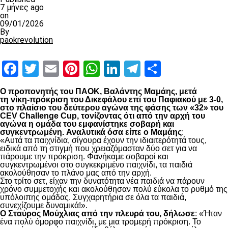
7 μήνες ago
on
09/01/2026
By
paokrevolution
Facebook
Twitter
Email
Pinterest
WhatsApp
LinkedIn
Telegram
Μοιραστ
Ο προπονητής του ΠΑΟΚ, Βαλάντης Μαμάης, μετά
τη νίκη-πρόκριση του Δικεφάλου επί του Παφιακού με 3-0,
στο πλαίσιο του δεύτερου αγώνα της φάσης των «32» του
CEV Challenge Cup, τονίζοντας ότι από την αρχή του
αγώνα η ομάδα του εμφανίστηκε σοβαρή και
συγκεντρωμένη.
Αναλυτικά όσα είπε ο Μαμάης
:
«Αυτά τα παιχνίδια, σίγουρα έχουν την ιδιαιτερότητά τους,
ειδικά από τη στιγμή που χρειαζόμασταν δύο σετ για να
πάρουμε την πρόκριση. Φανήκαμε σοβαροί και
συγκεντρωμένοι στο συγκεκριμένο παιχνίδι, τα παιδιά
ακολούθησαν το πλάνο μας από την αρχή.
Στο τρίτο σετ, είχαν την δυνατότητα νέα παιδιά να πάρουν
χρόνο συμμετοχής και ακολούθησαν πολύ εύκολα το ρυθμό της
υπόλοιπης ομάδας. Συγχαρητήρια σε όλα τα παιδιά,
συνεχίζουμε δυναμικά!».
Ο Σταύρος Μούχλιας από την πλευρά του, δήλωσε
: «Ήταν
ένα πολύ όμορφο παιχνίδι, με μια τρομερή πρόκριση. Το