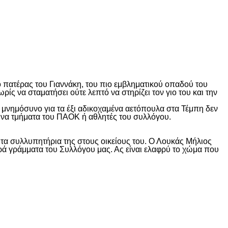
ο πατέρας του Γιαννάκη, του πιο εμβληματικού οπαδού του
ς να σταματήσει ούτε λεπτό να στηρίζει τον γιο του και την
το μνημόσυνο για τα έξι αδικοχαμένα αετόπουλα στα Τέμπη δεν
γώνα τμήματα του ΠΑΟΚ ή αθλητές του συλλόγου.
 τα συλλυπητήρια της στους οικείους του. Ο Λουκάς Μήλιος
ιερά γράμματα του Συλλόγου μας. Ας είναι ελαφρύ το χώμα που