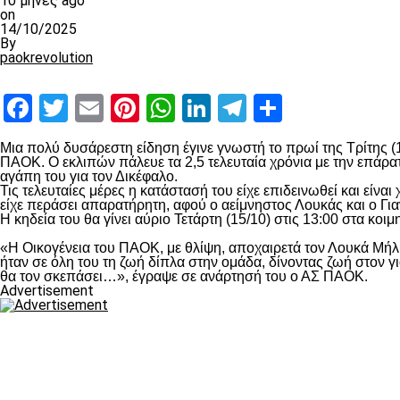
10 μήνες ago
on
14/10/2025
By
paokrevolution
Facebook
Twitter
Email
Pinterest
WhatsApp
LinkedIn
Telegram
Μοιραστ
Μια πολύ δυσάρεστη είδηση έγινε γνωστή το πρωί της Τρίτης (1
ΠΑΟΚ. Ο εκλιπών πάλευε τα 2,5 τελευταία χρόνια με την επάρατ
αγάπη του για τον Δικέφαλο.
Τις τελευταίες μέρες η κατάστασή του είχε επιδεινωθεί και είν
είχε περάσει απαρατήρητη, αφού ο αείμνηστος Λουκάς και ο Γι
Η κηδεία του θα γίνει αύριο Τετάρτη (15/10) στις 13:00 στα κο
«Η Οικογένεια του ΠΑΟΚ, με θλίψη, αποχαιρετά τον Λουκά Μήλιο
ήταν σε όλη του τη ζωή δίπλα στην ομάδα, δίνοντας ζωή στον γ
θα τον σκεπάσει…», έγραψε σε ανάρτησή του ο ΑΣ ΠΑΟΚ.
Advertisement