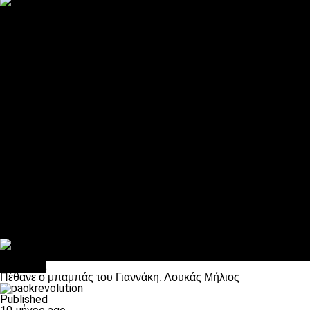
ΠΑΟΚ και τηλεοπτικά: αποκλειστικά απόφαση Σαββίδη
Αντίπαλοι
Νέα προβλήματα στην Μπέτις πριν την Τούμπα
Επίσημο «stop» στους φίλους του ΠΑΟΚ στο Αγρίνιο
Η Λιόν «σφυροκόπησε» τη Μονακό και πλησιάζει στο Champio
ΠΑΟΚ: Τι έκαναν οι αντίπαλοί του στο Europa League
Η Ριέκα διέκοψε την εγγραφή μελών ενόψει… ΠΑΟΚ
Διάφορα
Πέθανε ο μπαμπάς του Γιαννάκη, Λουκάς Μήλιος
ΣΦ ΠΑΟΚ Θύρα 4: Ανακοίνωσε οδική εκδρομή για τον αγώνα με
Κανείς δεν ξέχασε τα έξι αετόπουλα
Στο OPEN τα προκριματικά, στη NOVA τα του πρωταθλήματος
Σαν σήμερα: Οταν “έφυγε” ο Λόραντ
Διάφορα
Πέθανε ο μπαμπάς του Γιαννάκη, Λουκάς Μήλιος
Published