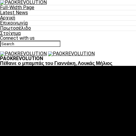
Full-Width Page
Latest News
Αρχική
Επικοινωνία
Πρωτοσέλιδο
Στοίχημα
Connect with us
PAOKREVOLUTION
Πέθανε ο μπαμπάς του Γιαννάκη, Λουκάς Μήλιος
Ποδόσφαιρο
«Πλέον έχουμε αλλάξει σαν ομάδα, παίξαμε σαν ένα»
«Το πιο σημαντικό είναι η αυτοπεποίθηση των ποδοσφαιριστώ
«Πάμε να διεκδικήσουμε την οκτάδα»
«Είναι απόλαυση να παίζεις για τον κόσμο του ΠΑΟΚ»
«Θα τα δώσουμε όλα κόντρα στη Λιόν για την οκτάδα»
Μπάσκετ
Αλλαγή ώρας με Σπόρτινγκ και Μπιλμπάο