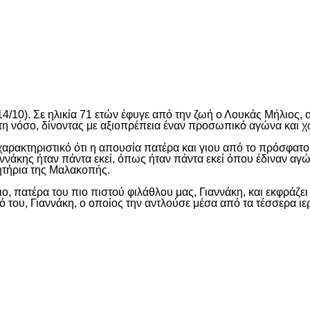
είτε
4/10). Σε ηλικία 71 ετών έφυγε από την ζωή ο Λουκάς Μήλιος, 
η νόσο, δίνοντας με αξιοπρέπεια έναν προσωπικό αγώνα και χωρί
αι χαρακτηριστικό ότι η απουσία πατέρα και γιου από το πρόσφα
αννάκης ήταν πάντα εκεί, όπως ήταν πάντα εκεί όπου έδιναν α
ιμητήρια της Μαλακοπής.
, πατέρα του πιο πιστού φιλάθλου μας, Γιαννάκη, και εκφράζει
ιό του, Γιαννάκη, ο οποίος την αντλούσε μέσα από τα τέσσερα 