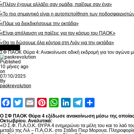
«Πλέον έχουμε αλλάξει σαν ομάδα, παίξαμε σαν ένα»
«Το πιο σημαντικό είναι η αυτοπεποίθηση των ποδοσφαιριστώ
«Πάμε να διεκδικήσουμε την οκτάδα»
«Είναι απόλαυση να παίζεις για τον κόσμο του ΠΑΟΚ»
«Θα τα δώσουμε όλα κόντρα στη Λιόν για την οκτάδα»
Διάφορα
ΣΦ ΠΑΟΚ Θύρα 4: Ανακοίνωσε οδική εκδρομή για τον αγώνα με
Published
10 μήνες ago
on
07/10/2025
By
paokrevolution
Facebook
Twitter
Email
Pinterest
WhatsApp
LinkedIn
Telegram
Μοιραστ
Ο ΣΦ ΠΑΟΚ Θύρα 4 εξέδωσε ανακοίνωση μέσω της οποίας εν
Οκτωβρίου.
Αναλυτικά:
«Ο Σ.Φ. Π.Α.Ο.Κ. ΘΥΡΑ 4 ενημερώνει τα μέλη του και το λαό το
μεταξύ της Λιλ – Π.Α.Ο.Κ. στο Στάδιο Πιερ Μορουα. Πληροφορ