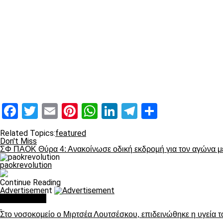
Facebook
Twitter
Email
Pinterest
WhatsApp
LinkedIn
Telegram
Μοιραστ
Related Topics:
featured
Don't Miss
ΣΦ ΠΑΟΚ Θύρα 4: Ανακοίνωσε οδική εκδρομή για τον αγώνα με
paokrevolution
Continue Reading
Advertisement
You may like
Στο νοσοκομείο ο Μιρτσέα Λουτσέσκου, επιδεινώθηκε η υγεία τ