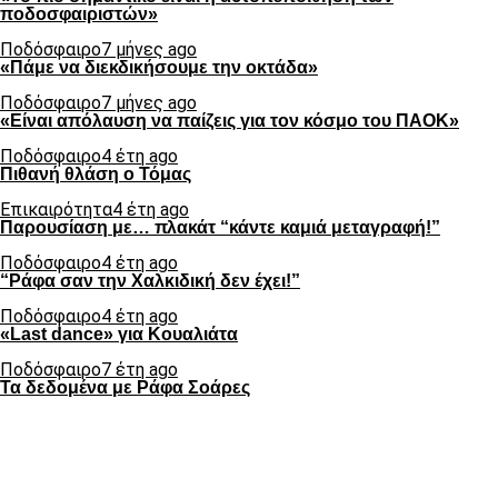
ποδοσφαιριστών»
Ποδόσφαιρο
7 μήνες ago
«Πάμε να διεκδικήσουμε την οκτάδα»
Ποδόσφαιρο
7 μήνες ago
«Είναι απόλαυση να παίζεις για τον κόσμο του ΠΑΟΚ»
Ποδόσφαιρο
4 έτη ago
Πιθανή θλάση ο Τόμας
Επικαιρότητα
4 έτη ago
Παρουσίαση με… πλακάτ “κάντε καμιά μεταγραφή!”
Ποδόσφαιρο
4 έτη ago
“Ράφα σαν την Χαλκιδική δεν έχει!”
Ποδόσφαιρο
4 έτη ago
«Last dance» για Κουαλιάτα
Ποδόσφαιρο
7 έτη ago
Τα δεδομένα με Ράφα Σοάρες