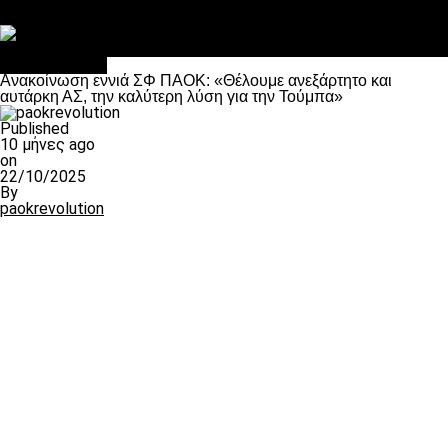
Στο OPEN τα προκριματικά, στη NOVA τα του πρωταθλήματος
Σαν σήμερα: Οταν “έφυγε” ο Λόραντ
Επικαιρότητα
Ανακοίνωση εννιά ΣΦ ΠΑΟΚ: «Θέλουμε ανεξάρτητο και
αυτάρκη ΑΣ, την καλύτερη λύση για την Τούμπα»
Published
10 μήνες ago
on
22/10/2025
By
paokrevolution