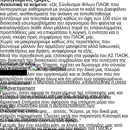
Αναλυτικά το κείμενο:
«Ως Σύνδεσμοι Φίλων ΠΑΟΚ που
λειτουργούμε καθημερινά με γνώμωνα το καλό του Δικεφάλου
και μόνο, αισθανόμαστε την ανάγκη να τοποθετηθούμε
(ελπίζουμε για τελευταία φορά) καθώς εν όψη των 100 ετών τα
διοικητικά εσωπροβλήματα του οργανισμού δεν φαίνεται να
καταλαγιάζουν (κάθε άλλο μάλλον) παρά τις επανειλημμένες
προσπάθειες μας να επικρατήσει η λογική, η ενότητα και η
υγιείς σκέψη προς συμφέρουν του ΠΑΟΚ μας.
Χωρίς να μακρηγορούμε καθώς στις περιστάσεις που
βιώνουμε μάλλον δεν αρμόζουν μανιφέστα αλλά λακωνικές
τοποθετήσεις και δράση, αναφέρουμε τα εξής.
Μετά την προχθεσινή μας επίσκεψη στα γραφεία του ΑΣ ΠΑΟΚ,
την διακοπή του διοικητικού συμβουλίου και την συνέχιση της
Continue Reading
διαδικασίας σήμερα Τέταρτη, πρέπει να δώσουμε στο σύνολο
Advertisement
του λαού του ΠΑΟΚ την αλήθεια από την δικιά μας πλευρά
You may like
καθώς το μέλλον του οργανισμού και οι άνθρωποι που τον
απαρτίζουν είναι θέμα όλων και όχι μόνο των οργανωμένων.
Στο νοσοκομείο ο Μιρτσέα Λουτσέσκου, επιδεινώθηκε η υγεία
Advertisement
του
Πρώτον, όσον αφορά το περιεχόμενο της επίσκεψης μας και
«Πλέον έχουμε αλλάξει σαν ομάδα, παίξαμε σαν ένα»
δεύτερον για την συνολική μας στάση και εμπλοκή στα
διοικητικά ζητήματα που αφορούν την επόμενη μέρα του
«Το πιο σημαντικό είναι η αυτοπεποίθηση των
ΠΑΟΚ.
ποδοσφαιριστών»
Ο λόγος της επίσκεψης… απλός, “Κύριοι, με την δικιά μας
στήριξη παραμείνατε 15μελες μετά την παραίτηση Κατσαρή και
«Πάμε να διεκδικήσουμε την οκτάδα»
δεν ακολουθήσατε όλοι τον ίδιο δρόμο.”
Για εμάς δεν έχει αλλάξει κάτι, οι λόγοι της στήριξης μας από
«Είναι απόλαυση να παίζεις για τον κόσμο του ΠΑΟΚ»
την αρχή μέχρι σήμερα παραμένουν ίδιοι.