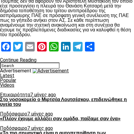
Τούμπας δεν θα αφορούν τον Αριστοτέλη Μυστακίδη τον οποίο
είχε προσεγγίσει η πλευρά του Θανάση Κατσαρή μετά την
δημόσια τοποθέτηση του τρίτου αντιπροέδρου της
ασπρόμαυρης ΠΑΕ σε πρόσφατη γενική συνέλευση της ΠΑΕ
πως το γήπεδο ανήκει στον ΑΣ. Σε κάθε περίπτωση
αναμένουμε την σχετική ανακοίνωση και στη συνέχεια θα
έχουμε τις προβλεπόμενες διαδικασίες για να καλυφθεί η θέση
του προέδρου.
Facebook
Twitter
Email
Pinterest
WhatsApp
LinkedIn
Telegram
Μοιραστ
Continue Reading
Advertisement
Latest
Popular
Videos
Επικαιρότητα
7 μήνες ago
Στο νοσοκομείο ο Μιρτσέα Λουτσέσκου, επιδεινώθηκε η
υγεία του
Ποδόσφαιρο
7 μήνες ago
«Πλέον έχουμε αλλάξει σαν ομάδα, παίξαμε σαν ένα»
Ποδόσφαιρο
7 μήνες ago
«Το πιο σημαντικό είναι η αυτοπεποίθηση των