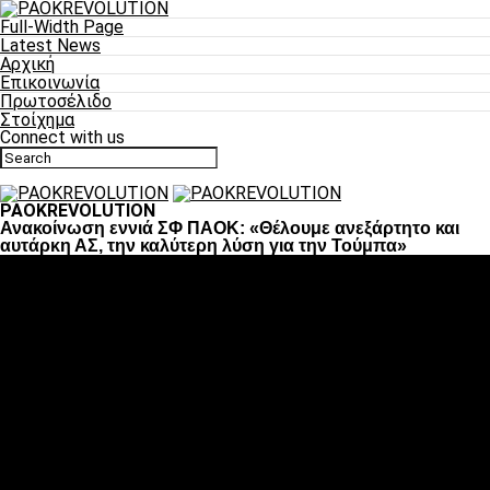
Full-Width Page
Latest News
Αρχική
Επικοινωνία
Πρωτοσέλιδο
Στοίχημα
Connect with us
PAOKREVOLUTION
Ανακοίνωση εννιά ΣΦ ΠΑΟΚ: «Θέλουμε ανεξάρτητο και
αυτάρκη ΑΣ, την καλύτερη λύση για την Τούμπα»
Ποδόσφαιρο
«Πλέον έχουμε αλλάξει σαν ομάδα, παίξαμε σαν ένα»
«Το πιο σημαντικό είναι η αυτοπεποίθηση των
ποδοσφαιριστών»
«Πάμε να διεκδικήσουμε την οκτάδα»
«Είναι απόλαυση να παίζεις για τον κόσμο του ΠΑΟΚ»
«Θα τα δώσουμε όλα κόντρα στη Λιόν για την οκτάδα»
Μπάσκετ