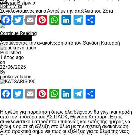
του
ο Αντρέ Βιεϊρίνια.
Don't Miss
Συγκλονισμένος και ο Αντρέ με την απώλεια του Ζότα
Facebook
Twitter
Email
Pinterest
WhatsApp
LinkedIn
Telegram
Μοιραστ
paokrevolution
Continue Reading
Επικαιρότητα
Αναμένοντας την ανακοίνωση από τον Θανάση Κατσαρή
Published
1 έτος ago
on
22/06/2025
By
paokrevolution
Facebook
Twitter
Email
Pinterest
WhatsApp
LinkedIn
Telegram
Μοιραστ
Η σκέψη για παραίτηση όπως όλα δείχνουν θα γίνει και πράξη
από τον πρόεδρο του ΑΣ ΠΑΟΚ, Θανάση Κατσαρή. Εκτός
συγκλονιστικού απροόπτου πιθανώς και εντός της ημέρας να
έχουμε οριστική εξέλιξη στο θέμα με την σχετική ανακοίνωση.
Αυτό πρακτικά σημαίνει πως οι εξελίξεις για το θέμα της νέας