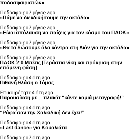
ποδοσφαιριστών»
Ποδόσφαιρο
7 μήνες ago
«Πάμε να διεκδικήσουμε την οκτάδα»
Ποδόσφαιρο
7 μήνες ago
«Είναι απόλαυση να παίζεις για τον κόσμο του ΠΑΟΚ»
Ποδόσφαιρο
7 μήνες ago
«Θα τα δώσουμε όλα κόντρα στη Λιόν για την οκτάδα»
Ποδόσφαιρο
7 μήνες ago
ΠΑΟΚ 2:0 Μπέτις [Τεράστια νίκη και πρόκριση στην
επόμενη φάση]
Ποδόσφαιρο
4 έτη ago
Πιθανή θλάση ο Τόμας
Επικαιρότητα
4 έτη ago
Παρουσίαση με… πλακάτ “κάντε καμιά μεταγραφή!”
Ποδόσφαιρο
4 έτη ago
“Ράφα σαν την Χαλκιδική δεν έχει!”
Ποδόσφαιρο
4 έτη ago
«Last dance» για Κουαλιάτα
Ποδόσφαιρο
7 έτη ago