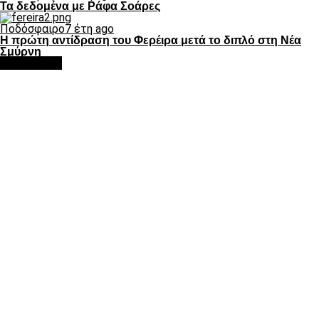
Τα δεδομένα με Ράφα Σοάρες
Ποδόσφαιρο
7 έτη ago
Η πρώτη αντίδραση του Φερέιρα μετά το διπλό στη Νέα
Σμύρνη
Google Ads