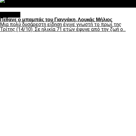
Σαν σήμερα: Οταν “έφυγε” ο Λόραντ
Διάφορα
Πέθανε ο μπαμπάς του Γιαννάκη, Λουκάς Μήλιος
Μια πολύ δυσάρεστη είδηση έγινε γνωστή το πρωί της
Τρίτης (14/10). Σε ηλικία 71 ετών έφυγε από την ζωή ο...