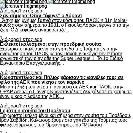
Διάφορα
1 έτος ago
Σαν σήμερα: Οταν “έφυγε” ο Λόραντ
Άσχημες μνήμες ξυπνά στον κόσμο του ΠΑΟΚ η 31η Μαΐου
καθώς σαν σήμερα, το 1981, ο Γκιούλα Λόραντ έφυγε από την
ζωή. Ο Δικέφαλος αντιμετώπιζε...
Διάφορα
1 έτος ago
Εκλεκτοί καλεσμένοι στην προεδρική σουίτα
Ξεχωριστοί καλεσμένοι στο γήπεδο της Τούμπας για την
αναμέτρηση του ΠΑΟΚ με τον Παναθηναϊκόγια την τέταρτη
αγωνιστική των play offs της Super League 1. Το 1ο Ειδικό
Εργαστήριο Επαγγελματικής...
Διάφορα
1 έτος ago
Κωνσταντέλιας και Πήλιος χάρισαν τις φανέλες τους σε
φίλο της ΑΕΚ που νίκησε τον καρκίνο
Μετά τη λήξη του ντέρμπι ανάμεσα σε ΑΕΚ και ΠΑΟΚ, στην
OPAP Arena, ο Γιάννης Κωνσταντέλιας δεν χάλασε το χατίρι σε
έναν μικρό φίλαθλο της ΑΕΚ,...
Διάφορα
1 έτος ago
Γεμάτη η σουίτα του Προέδρου
Ξεχωριστοί καλεσμένοι και σήμερα στην σουίτα του Προέδρου,
Ιβάν Σαββίδη. Καλωσορίζουμε στο γήπεδο της Τούμπας τους
φιλοξενούμενους του Ορφανοτροφείου “Μέλισσα”.