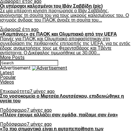
Διάφορα
1 έτος ago
Οι υπέροχοι καλεσμένοι του Ιβάν Σαββίδη (pic)
Σε μία υπέροχη κίνηση προχώρησε ο Ιβάν Σαββίδης,
ανοίγοντας τη σουίτα του για τους μικρούς καλεσμένους του. Ο
ισχυρός άνδρας του ΠΑΟΚ άνοιξε τη σουίτα του...
Διάφορα
2 έτη ago
«Καμπάνες» σε ΠΑΟΚ και Ολυμπιακό από την UEFA
Ποινές για ΠΑΟΚ και Ολυμπιακό αποφασίστηκαν στη
συνεδρίαση της πειθαρχικής επιτροπής της UEFA, για τις εντός
έδρας αναμετρήσεις τους με Φερεντσβάρος και Τβέντε
αντίστοιχα. Ο Δικέφαλος τιμωρήθηκε με 30.000...
More Posts
Advertisement
Latest
Popular
Videos
Επικαιρότητα
7 μήνες ago
Στο νοσοκομείο ο Μιρτσέα Λουτσέσκου, επιδεινώθηκε η
υγεία του
Ποδόσφαιρο
7 μήνες ago
«Πλέον έχουμε αλλάξει σαν ομάδα, παίξαμε σαν ένα»
Ποδόσφαιρο
7 μήνες ago
«Το πιο σημαντικό είναι η αυτοπεποίθηση των