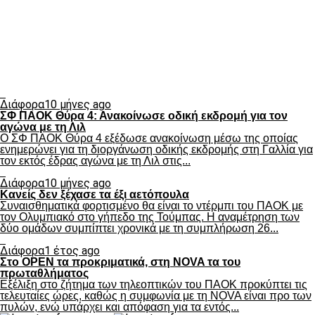
Διάφορα
10 μήνες ago
ΣΦ ΠΑΟΚ Θύρα 4: Ανακοίνωσε οδική εκδρομή για τον
αγώνα με τη Λιλ
Ο ΣΦ ΠΑΟΚ Θύρα 4 εξέδωσε ανακοίνωση μέσω της οποίας
ενημερώνει για τη διοργάνωση οδικής εκδρομής στη Γαλλία για
τον εκτός έδρας αγώνα με τη Λιλ στις...
Διάφορα
10 μήνες ago
Κανείς δεν ξέχασε τα έξι αετόπουλα
Συναισθηματικά φορτισμένο θα είναι το ντέρμπι του ΠΑΟΚ με
τον Ολυμπιακό στο γήπεδο της Τούμπας. Η αναμέτρηση των
δύο ομάδων συμπίπτει χρονικά με τη συμπλήρωση 26...
Διάφορα
1 έτος ago
Στο OPEN τα προκριματικά, στη NOVA τα του
πρωταθλήματος
Εξέλιξη στο ζήτημα των τηλεοπτικών του ΠΑΟΚ προκύπτει τις
τελευταίες ώρες, καθώς η συμφωνία με τη NOVA είναι προ των
πυλών, ενώ υπάρχει και απόφαση για τα εντός...