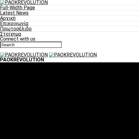
Full-Width Page
Latest News
Αρχική
Επικοινωνία
Πρωτοσέλιδο
Στοίχημα
Connect with us
PAOKREVOLUTION
Ποδόσφαιρο
«Πλέον έχουμε αλλάξει σαν ομάδα, παίξαμε σαν ένα»
«Το πιο σημαντικό είναι η αυτοπεποίθηση των
ποδοσφαιριστών»
«Πάμε να διεκδικήσουμε την οκτάδα»
«Είναι απόλαυση να παίζεις για τον κόσμο του ΠΑΟΚ»
«Θα τα δώσουμε όλα κόντρα στη Λιόν για την οκτάδα»
Μπάσκετ
Αλλαγή ώρας με Σπόρτινγκ και Μπιλμπάο