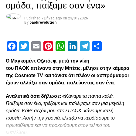
ομάδα, παίξαμε σαν ένα»
Για το που αφιερώνει το γκολ του
:
«Στα παιδιά μου και
την γυναίκα μου».
Published
7 μήνες ago
on
23/01/2026
By
paokrevolution
Facebook
Twitter
Email
Pinterest
WhatsApp
LinkedIn
Telegram
Μοιρασ
Facebook
Twitter
Email
Pinterest
WhatsApp
LinkedIn
Telegram
Μοιρασ
RELATED TOPICS:
UP NEXT
Ο Μαγκομέντ Οζντόεφ, μετά την νίκη
«Είναι απόλαυση να παίζεις για τον κόσμο του
του ΠΑΟΚ απέναντι στην Μπέτις, μίλησε στην κάμερα
ΠΑΟΚ»
της Cosmote TV και τόνισε ότι πλέον οι ασπρόμαυροι
DON'T MISS
έχουν αλλάξει σαν ομάδα, παλεύοντας σαν ένα.
ΠΑΟΚ 2:0 Μπέτις [Τεράστια νίκη και πρόκριση
στην επόμενη φάση]
Αναλυτικά όσα δήλωσε
: «
Κάναμε τα πάντα καλά.
Παίξαμε σαν ένα, τρέξαμε και παλέψαμε σαν μια μεγάλη
ομάδα. Κάθε σεζόν μου στον ΠΑΟΚ, κάνουμε καλή
paokrevolution
πορεία. Αυτήν την χρονιά, ελπίζω να κερδίσουμε το
πρωτάθλημα και να προκριθούμε στον τελικό του
κυπέλλου.