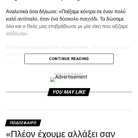
Αναλυτικά όσα δήλωσε: «Παίξαμε κόντρα σε έναν πολύ
καλό αντίπαλο, ήταν ένα δύσκολο παιχνίδι. Τα δώσαμε
όλα και ο Θεός μας επιβράβευσε με μία νίκη που αξίζαμε
απόλυτα».
Για το γκολ που πέτυχε και την νίκη
:
«Τα νούμερα είναι
καλά για έναν ποδοσφαιριστή, όμως το πιο σημαντικό
CONTINUE READING
σήμερα είναι ότι δώσαμε τα πάντα και κερδίσαμε».
ADVERTISEMENT
Για την οκτάδα της League Phase
:
«Έχουμε μια
εβδομάδα μπροστά μας για να προετοιμαστούμε. Θα τα
δώσουμε όλα κόντρα στην Λιόν για να πάρουμε την
YOU MAY LIKE
πρόκριση».
ADVERTISEMENT
ΠΟΔΌΣΦΑΙΡΟ
«Πλέον έχουμε αλλάξει σαν