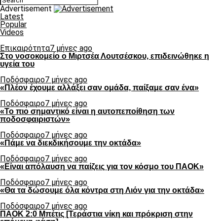
Advertisement
Latest
Popular
Videos
Επικαιρότητα
7 μήνες ago
Στο νοσοκομείο ο Μιρτσέα Λουτσέσκου, επιδεινώθηκε η
υγεία του
Ποδόσφαιρο
7 μήνες ago
«Πλέον έχουμε αλλάξει σαν ομάδα, παίξαμε σαν ένα»
Ποδόσφαιρο
7 μήνες ago
«Το πιο σημαντικό είναι η αυτοπεποίθηση των
ποδοσφαιριστών»
Ποδόσφαιρο
7 μήνες ago
«Πάμε να διεκδικήσουμε την οκτάδα»
Ποδόσφαιρο
7 μήνες ago
«Είναι απόλαυση να παίζεις για τον κόσμο του ΠΑΟΚ»
Ποδόσφαιρο
7 μήνες ago
«Θα τα δώσουμε όλα κόντρα στη Λιόν για την οκτάδα»
Ποδόσφαιρο
7 μήνες ago
ΠΑΟΚ 2:0 Μπέτις [Τεράστια νίκη και πρόκριση στην