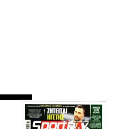
ΠΡΩΤΟΣΕΛΙΔΑ