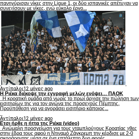
πανηγύρισαν νίκες στην Ligue 1, οι δύο ισπανικές απέτυχαν να
συνεχίσουν με νίκες, ενώ εύκολο έργο...
Αντίπαλοι
12 μήνες ago
Η Ριέκα διέκοψε την εγγραφή μελών ενόψει… ΠΑΟΚ
Η κροατική ομάδα από νωρίς το πρωί άρχισε την πώληση των
εισιτηρίων της για τον αγώνα της προσεχούς Πέμπτης.
Προϋπόθεση για να αγοράσει εισιτήριο κάποιος...
Αντίπαλοι
12 μήνες ago
Eτσι ήρθε η ήττα της Ριέκα (video)
Ανώμαλη προσγείωση για τους νταμπλούχους Κροατίας χθες
στην έδρα τους αφού η Ντιναμό Ζάγκρεμπ την κέρδισε με 2-0
σκοράροντας μέσα σε ένα επτάλεπτο δυο φορές....