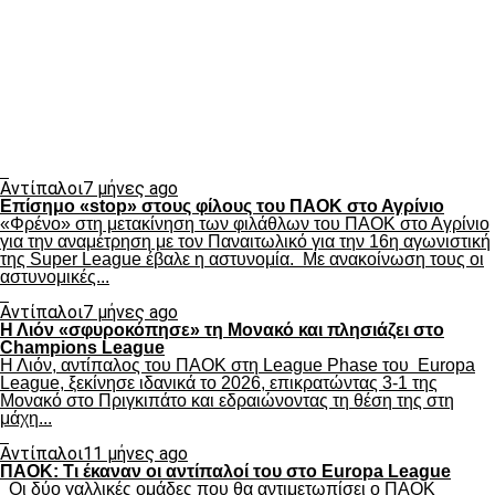
Αντίπαλοι
7 μήνες ago
Επίσημο «stop» στους φίλους του ΠΑΟΚ στο Αγρίνιο
«Φρένο» στη μετακίνηση των φιλάθλων του ΠΑΟΚ στο Αγρίνιο
για την αναμέτρηση με τον Παναιτωλικό για την 16η αγωνιστική
της Super League έβαλε η αστυνομία. Με ανακοίνωση τους οι
αστυνομικές...
Αντίπαλοι
7 μήνες ago
Η Λιόν «σφυροκόπησε» τη Μονακό και πλησιάζει στο
Champions League
Η Λιόν, αντίπαλος του ΠΑΟΚ στη League Phase του Europa
League, ξεκίνησε ιδανικά το 2026, επικρατώντας 3-1 της
Μονακό στο Πριγκιπάτο και εδραιώνοντας τη θέση της στη
μάχη...
Αντίπαλοι
11 μήνες ago
ΠΑΟΚ: Τι έκαναν οι αντίπαλοί του στο Europa League
Οι δύο γαλλικές ομάδες που θα αντιμετωπίσει ο ΠΑΟΚ