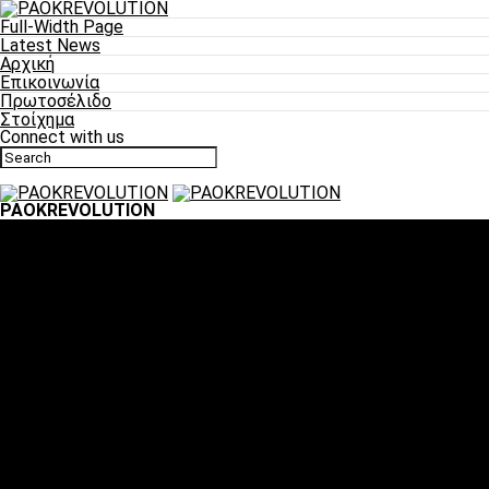
Full-Width Page
Latest News
Αρχική
Επικοινωνία
Πρωτοσέλιδο
Στοίχημα
Connect with us
PAOKREVOLUTION
Ποδόσφαιρο
«Πλέον έχουμε αλλάξει σαν ομάδα, παίξαμε σαν ένα»
«Το πιο σημαντικό είναι η αυτοπεποίθηση των
ποδοσφαιριστών»
«Πάμε να διεκδικήσουμε την οκτάδα»
«Είναι απόλαυση να παίζεις για τον κόσμο του ΠΑΟΚ»
«Θα τα δώσουμε όλα κόντρα στη Λιόν για την οκτάδα»
Μπάσκετ
Αλλαγή ώρας με Σπόρτινγκ και Μπιλμπάο