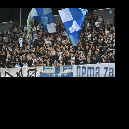
ΠΑΟΚ: Τι έκαναν οι αντίπαλοί του στο Europa League
Η Ριέκα διέκοψε την εγγραφή μελών ενόψει… ΠΑΟΚ
Διάφορα
Πέθανε ο μπαμπάς του Γιαννάκη, Λουκάς Μήλιος
ΣΦ ΠΑΟΚ Θύρα 4: Ανακοίνωσε οδική εκδρομή για τον αγώνα
με τη Λιλ
Κανείς δεν ξέχασε τα έξι αετόπουλα
Στο OPEN τα προκριματικά, στη NOVA τα του πρωταθλήματος