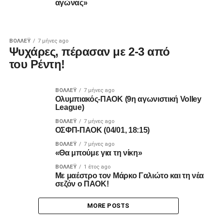
αγώνας»
ΒΌΛΛΕΫ
7 μήνες ago
Ψυχάρες, πέρασαν με 2-3 από
του Ρέντη!
ΒΌΛΛΕΫ
7 μήνες ago
Ολυμπιακός-ΠΑΟΚ (9η αγωνιστική Volley
League)
ΒΌΛΛΕΫ
7 μήνες ago
ΟΣΦΠ-ΠΑΟΚ (04/01, 18:15)
ΒΌΛΛΕΫ
7 μήνες ago
«Θα μπούμε για τη νίκη»
ΒΌΛΛΕΫ
1 έτος ago
Με μαέστρο τον Μάρκο Γαλιώτο και τη νέα
σεζόν ο ΠΑΟΚ!
MORE POSTS