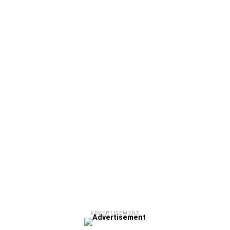
ADVERTISEMENT