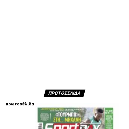
ΠΡΩΤΟΣΕΛΙΔΑ
πρωτοσέλιδα