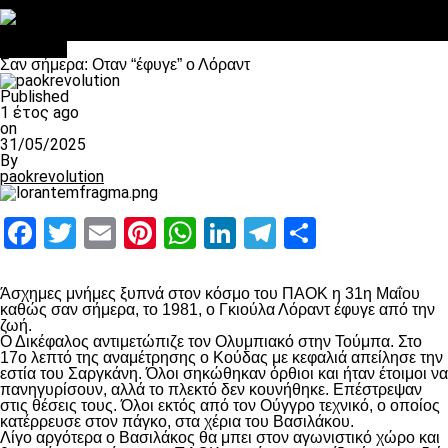
Στο OPEN τα προκριματικά, στη NOVA τα του πρωταθλήματος
Σαν σήμερα: Οταν “έφυγε” ο Λόραντ
Διάφορα
Σαν σήμερα: Οταν “έφυγε” ο Λόραντ
Published
1 έτος ago
on
31/05/2025
By
paokrevolution
Facebook
Twitter
Email
Pinterest
WhatsApp
LinkedIn
Telegram
Μοιραστ
Άσχημες μνήμες ξυπνά στον κόσμο του ΠΑΟΚ η 31η Μαΐου
καθώς σαν σήμερα, το 1981, ο Γκιούλα Λόραντ έφυγε από την
ζωή.
Ο Δικέφαλος αντιμετώπιζε τον Ολυμπιακό στην Τούμπα. Στο
17ο λεπτό της αναμέτρησης ο Κούδας με κεφαλιά απείλησε την
εστία του Σαργκάνη. Όλοι σηκώθηκαν όρθιοι και ήταν έτοιμοι να
πανηγυρίσουν, αλλά το πλεκτό δεν κουνήθηκε. Επέστρεψαν
στις θέσεις τους. Όλοι εκτός από τον Ούγγρο τεχνικό, ο οποίος
κατέρρευσε στον πάγκο, στα χέρια του Βασιλάκου.
Λίγο αργότερα ο Βασιλάκος θα μπει στον αγωνιστικό χώρο και