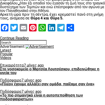
Δικεφάλου,
όταν έξι οπαδοί του έχασαν τη ζωή τους στο τραγικό
δυστύχημα των Τεμπών και ενώ επέστρεφαν από τον αγώνα με
τον Παναθηναϊκό στην Αθήνα.
Αρκετή ώρα πριν τη σέντρα, έχει κρεμαστεί πανό στη μνήμη
τους, ανάμεσα σε
Θύρα 4 και Θύρα 5.
Facebook
Twitter
Email
Pinterest
WhatsApp
LinkedIn
Telegram
Μοιραστ
Continue Reading
Advertisement
Latest
Popular
Videos
Επικαιρότητα
7 μήνες ago
Στο νοσοκομείο ο Μιρτσέα Λουτσέσκου, επιδεινώθηκε η
υγεία του
Ποδόσφαιρο
7 μήνες ago
«Πλέον έχουμε αλλάξει σαν ομάδα, παίξαμε σαν ένα»
Ποδόσφαιρο
7 μήνες ago
«Το πιο σημαντικό είναι η αυτοπεποίθηση των
ποδοσφαιριστών»