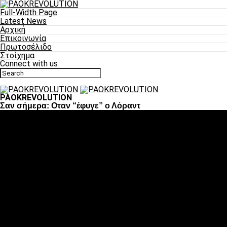
Full-Width Page
Latest News
Αρχική
Επικοινωνία
Πρωτοσέλιδο
Στοίχημα
Connect with us
PAOKREVOLUTION
Σαν σήμερα: Οταν “έφυγε” ο Λόραντ
Ποδόσφαιρο
«Πλέον έχουμε αλλάξει σαν ομάδα, παίξαμε σαν ένα»
«Το πιο σημαντικό είναι η αυτοπεποίθηση των
ποδοσφαιριστών»
«Πάμε να διεκδικήσουμε την οκτάδα»
«Είναι απόλαυση να παίζεις για τον κόσμο του ΠΑΟΚ»
«Θα τα δώσουμε όλα κόντρα στη Λιόν για την οκτάδα»
Μπάσκετ