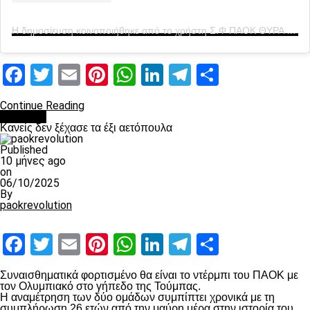
Η δημοσίευση κοινοποιήθηκε από το χρήστη Σ.Φ ΠΑΟΚ ΘΥΡΑ 4 1976 (@club_paok_gate4_official)
Facebook
Twitter
Email
Pinterest
WhatsApp
LinkedIn
Telegram
Μοιραστ
Continue Reading
Διάφορα
Κανείς δεν ξέχασε τα έξι αετόπουλα
Published
10 μήνες ago
on
06/10/2025
By
paokrevolution
Facebook
Twitter
Email
Pinterest
WhatsApp
LinkedIn
Telegram
Μοιραστ
Συναισθηματικά φορτισμένο θα είναι το ντέρμπι του ΠΑΟΚ με
τον Ολυμπιακό στο γήπεδο της Τούμπας.
Η αναμέτρηση των δύο ομάδων συμπίπτει χρονικά με τη
συμπλήρωση 26 ετών από την μαύρη μέρα στην ιστορία του