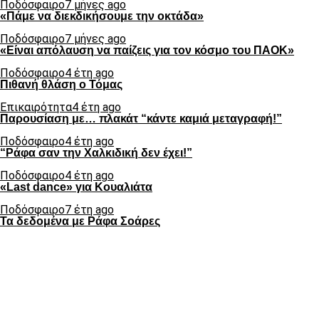
Ποδόσφαιρο
7 μήνες ago
«Πάμε να διεκδικήσουμε την οκτάδα»
Ποδόσφαιρο
7 μήνες ago
«Είναι απόλαυση να παίζεις για τον κόσμο του ΠΑΟΚ»
Ποδόσφαιρο
4 έτη ago
Πιθανή θλάση ο Τόμας
Επικαιρότητα
4 έτη ago
Παρουσίαση με… πλακάτ “κάντε καμιά μεταγραφή!”
Ποδόσφαιρο
4 έτη ago
“Ράφα σαν την Χαλκιδική δεν έχει!”
Ποδόσφαιρο
4 έτη ago
«Last dance» για Κουαλιάτα
Ποδόσφαιρο
7 έτη ago
Τα δεδομένα με Ράφα Σοάρες