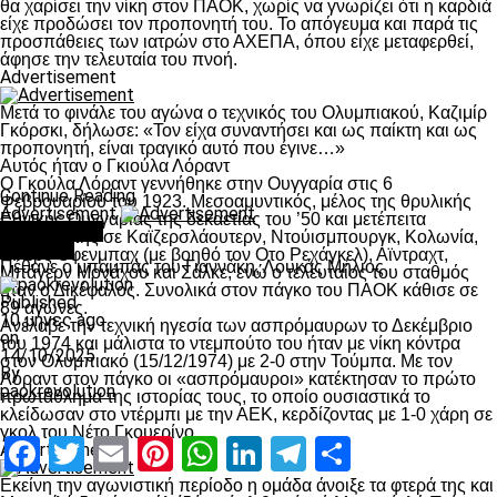
θα χαρίσει την νίκη στον ΠΑΟΚ, χωρίς να γνωρίζει ότι η καρδιά
είχε προδώσει τον προπονητή του. Το απόγευμα και παρά τις
προσπάθειες των ιατρών στο ΑΧΕΠΑ, όπου είχε μεταφερθεί,
άφησε την τελευταία του πνοή.
Advertisement
Μετά το φινάλε του αγώνα ο τεχνικός του Ολυμπιακού, Καζιμίρ
Γκόρσκι, δήλωσε: «Τον είχα συναντήσει και ως παίκτη και ως
προπονητή, είναι τραγικό αυτό που έγινε…»
Αυτός ήταν ο Γκιούλα Λόραντ
Ο Γκούλα Λόραντ γεννήθηκε στην Ουγγαρία στις 6
Continue Reading
Φεβρουαρίου του 1923. Μεσοαμυντικός, μέλος της θρυλικής
Advertisement
Εθνικής Ουγγαρίας της δεκαετίας του ’50 και μετέπειτα
You may like
προπονητής σε Καϊζερσλάουτερν, Ντούισμπουργκ, Κολωνία,
Διάφορα
Κίκερς Οφενμπαχ (με βοηθό τον Οτο Ρεχάγκελ), Αϊντραχτ,
Πέθανε ο μπαμπάς του Γιαννάκη, Λουκάς Μήλιος
Μπάγερν Μονάχου και Σάλκε, ενώ ο τελευταίος του σταθμός
ήταν ο Δικέφαλος. Συνολικά στον πάγκο του ΠΑΟΚ κάθισε σε
Published
89 αγώνες.
10 μήνες ago
Ανέλαβε την τεχνική ηγεσία των ασπρόμαυρων το Δεκέμβριο
on
του 1974 και μάλιστα το ντεμπούτο του ήταν με νίκη κόντρα
14/10/2025
στον Ολυμπιακό (15/12/1974) με 2-0 στην Τούμπα. Με τον
By
Λόραντ στον πάγκο οι «ασπρόμαυροι» κατέκτησαν το πρώτο
paokrevolution
πρωτάθλημα της ιστορίας τους, το οποίο ουσιαστικά το
κλείδωσαν στο ντέρμπι με την ΑΕΚ, κερδίζοντας με 1-0 χάρη σε
γκολ του Νέτο Γκουερίνο.
Facebook
Twitter
Email
Pinterest
WhatsApp
LinkedIn
Telegram
Μοιραστ
Advertisement
Εκείνη την αγωνιστική περίοδο η ομάδα άνοιξε τα φτερά της και