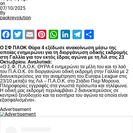
on
07/10/2025
By
paokrevolution
Facebook
Twitter
Email
Pinterest
WhatsApp
LinkedIn
Telegram
Μοιραστ
Ο ΣΦ ΠΑΟΚ Θύρα 4 εξέδωσε ανακοίνωση μέσω της
οποίας ενημερώνει για τη διοργάνωση οδικής εκδρομής
στη Γαλλία για τον εκτός έδρας αγώνα με τη Λιλ στις 23
Οκτωβρίου.
Αναλυτικά:
«Ο Σ.Φ. Π.Α.Ο.Κ. ΘΥΡΑ 4 ενημερώνει τα μέλη του και το λαό
του Π.Α.Ο.Κ. ότι διοργανώνει οδική εκδρομή στην Γαλλία με 2
διανυκτερεύσεις για την αναμέτρηση του Europa League στις
23/10 μεταξύ της Λιλ – Π.Α.Ο.Κ. στο Στάδιο Πιερ Μορουα.
Πληροφορίες εγγραφές στα γνωστά πρόσωπα και τηλέφωνα.
Η οδική μας εκδρομή περιλαμβάνει 2 διανυκτερεύσεις σε
κεντρικό ξενοδοχείο και τα εισιτήρια του αγώνα τα οποία είναι
εξασφαλισμένα».
Advertisement