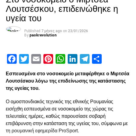
πρωταγωνιστής στα παρκέ. Το απαιτεί η τεράστια ιστορία
Λουτσέσκου, επιδεινώθηκε η
μας και ήρθε ο καιρός πλέον να γίνει πράξη.
υγεία του
ADVERTISEMENT
Published
7 μήνες ago
on
23/01/2026
By
paokrevolution
Facebook
Twitter
Email
Pinterest
WhatsApp
LinkedIn
Telegram
Μοιρασ
Facebook
Twitter
Email
Pinterest
WhatsApp
LinkedIn
Telegram
Μοιρασ
Εσπευσμένα στο νοσοκομείο μεταφέρθηκε ο Μιρτσέα
RELATED TOPICS:
Λουτσέσκου λόγω της επιδείνωσης της κατάστασης
UP NEXT
της υγείας του.
Η οικογένεια του ΠΑΟΚ δεν ξεχνά τον Νάσο
Κωνσταντίνου.
Ο ομοσπονδιακός τεχνικός της εθνικής Ρουμανίας
DON'T MISS
εισήχθη εσπευσμένα σε νοσοκομείο της χώρας τις
Οι ευχές της ΠΑΕ στον εορτάζοντα Ιβάν Σαββίδη
τελευταίες ημέρες, καθώς παρουσίασε σοβαρή
επιβάρυνση στην κατάσταση της υγείας του, σύμφωνα με
τη ρουμανική εφημερίδα ProSport.
paokrevolution