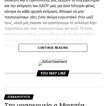
διοίκηση και ο προπονητής μας αξίζουν τα συγχαρητήρια
και την εκτίμηση του ΛΑΟΥ μας για όσα πέτυχαν φέτος
κόντρα σε κάθε αρχική εκτίμηση. Μπορεί να μην
πανηγυρίσαμε χθες έναν ακόμα ευρωπαϊκό τίτλο μαζί
τους, αλλά μας έκαναν να αγαπήσουμε το σύλλογο λίγο
παραπάνω και τους ευγνωμονούμε για αυτό. Οι ήττες
φτιάχνουν οπαδούς με συνείδηση και αν αξιοποιηθούν
τότε μπορούν να φέρουν πρόοδο – και σε αυτό
προσβλέπουμε.
CONTINUE READING
Στόχος, και όχι ευχή ούτε παρότρυνση, πρέπει να είναι η
ADVERTISEMENT
στήριξη και ενδυνάμωση του τμήματος σε όλα τα μέτωπα.
Στο μπάσκετ του ΠΑΟΚ αρμόζει μόνο να πρωταγωνιστεί
και η χθεσινή εικόνα του γηπέδου θα είναι απλά μια γεύση
YOU MAY LIKE
για αυτό που θα ακολουθήσει εφόσον γίνουν τα πράγματα
όπως πρέπει να γίνουν.
Χρέος μας είναι η χθεσινή απογοήτευση να μετατραπεί σε
ΕΠΙΚΑΙΡΌΤΗΤΑ
πείσμα και λύσσα ώστε ο ΠΑΟΚ να γίνει και πάλι
Στο νοσοκομείο ο Μιρτσέα