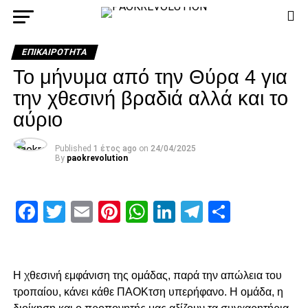
ΕΠΙΚΑΙΡΌΤΗΤΑ
Το μήνυμα από την Θύρα 4 για
την χθεσινή βραδιά αλλά και το
αύριο
Published
1 έτος ago
on
24/04/2025
By
paokrevolution
Facebook
Twitter
Email
Pinterest
WhatsApp
LinkedIn
Telegram
Μοιρασ
Η χθεσινή εμφάνιση της ομάδας, παρά την απώλεια του
τροπαίου, κάνει κάθε ΠΑΟΚτση υπερήφανο. Η ομάδα, η