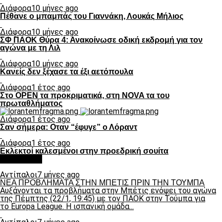
Διάφορα
10 μήνες ago
Πέθανε ο μπαμπάς του Γιαννάκη, Λουκάς Μήλιος
Διάφορα
10 μήνες ago
ΣΦ ΠΑΟΚ Θύρα 4: Ανακοίνωσε οδική εκδρομή για τον
αγώνα με τη Λιλ
Διάφορα
10 μήνες ago
Κανείς δεν ξέχασε τα έξι αετόπουλα
Διάφορα
1 έτος ago
Στο OPEN τα προκριματικά, στη NOVA τα του
πρωταθλήματος
Διάφορα
1 έτος ago
Σαν σήμερα: Οταν “έφυγε” ο Λόραντ
Διάφορα
1 έτος ago
Εκλεκτοί καλεσμένοι στην προεδρική σουίτα
ΑΝΤΙΠΑΛΟΙ
Αντίπαλοι
7 μήνες ago
ΝΈΑ ΠΡΟΒΛΉΜΑΤΑ ΣΤΗΝ ΜΠΈΤΙΣ ΠΡΙΝ ΤΗΝ ΤΟΎΜΠΑ
Αυξάνονται τα προβλήματα στην Μπέτις ενόψει του αγώνα
της Πέμπτης (22/1, 19:45) με τον ΠΑΟΚ στην Τούμπα για
το Europa League. Η ισπανική ομάδα...