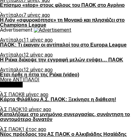
Αντίπαλοι
7 μήνες ago
Επίσημο «stop» στους φίλους του ΠΑΟΚ στο Αγρίνιο
Αντίπαλοι
7 μήνες ago
Η Λιόν «σφυροκόπησε» τη Μονακό και πλησιάζει στο
Champions League
Advertisement
Αντίπαλοι
11 μήνες ago
ΠΑΟΚ: Τι έκαναν οι αντίπαλοί του στο Europa League
Αντίπαλοι
12 μήνες ago
Η Ριέκα διέκοψε την εγγραφή μελών ενόψει… ΠΑΟΚ
Αντίπαλοι
12 μήνες ago
Eτσι ήρθε η ήττα της Ριέκα (video)
More ΑΝΤΙΠΑΛΟΙ
Α.Σ ΠΑΟΚ
Α.Σ ΠΑΟΚ
8 μήνες ago
Κάρτα Φιλάθλου Α.Σ. ΠΑΟΚ: Ξεκίνησε η διάθεση!
Α.Σ ΠΑΟΚ
10 μήνες ago
Καταλήξαμε στο μνημόνιο συνεργασίας, συνάντηση το
συντομότερο δυνατόν
Α.Σ ΠΑΟΚ
1 έτος ago
Νέος πρόεδρος του ΑΣ ΠΑΟΚ ο Αλκιβιάδης Ησαϊάδης