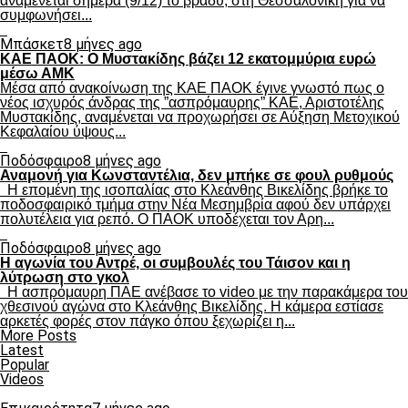
αναμένεται σήμερα (9/12) το βράδυ, στη Θεσσαλονίκη για να
συμφωνήσει...
Μπάσκετ
8 μήνες ago
ΚΑΕ ΠΑΟΚ: Ο Μυστακίδης βάζει 12 εκατομμύρια ευρώ
μέσω ΑΜΚ
Μέσα από ανακοίνωση της ΚΑΕ ΠΑΟΚ έγινε γνωστό πως ο
νέος ισχυρός άνδρας της ”ασπρόμαυρης” ΚΑΕ, Αριστοτέλης
Μυστακίδης, αναμένεται να προχωρήσει σε Αύξηση Μετοχικού
Κεφαλαίου ύψους...
Ποδόσφαιρο
8 μήνες ago
Αναμονή για Κωνσταντέλια, δεν μπήκε σε φουλ ρυθμούς
Η επομένη της ισοπαλίας στο Κλεάνθης Βικελίδης βρήκε το
ποδοσφαιρικό τμήμα στην Νέα Μεσημβρία αφού δεν υπάρχει
πολυτέλεια για ρεπό. Ο ΠΑΟΚ υποδέχεται τον Αρη...
Ποδόσφαιρο
8 μήνες ago
Η αγωνία του Αντρέ, οι συμβουλές του Τάισον και η
λύτρωση στο γκολ
Η ασπρόμαυρη ΠΑΕ ανέβασε το video με την παρακάμερα του
χθεσινού αγώνα στο Κλεάνθης Βικελίδης. Η κάμερα εστίασε
αρκετές φορές στον πάγκο όπου ξεχωρίζει η...
More Posts
Latest
Popular
Videos