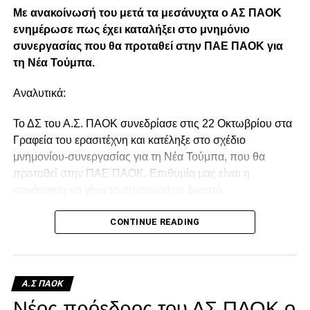
RELATED TOPICS:
Με ανακοίνωσή του μετά τα μεσάνυχτα ο ΑΣ ΠΑΟΚ
UP NEXT
ενημέρωσε πως έχει καταλήξει στο μνημόνιο
«Είμαστε ο ΠΑΟΚ και δεν μας πτοεί τίποτα!»
συνεργασίας που θα προταθεί στην ΠΑΕ ΠΑΟΚ για
τη Νέα Τούμπα.
DON'T MISS
Ισόπαλες κόντρα στην Αγία Παρασκευή
Αναλυτικά:
Το ΔΣ του Α.Σ. ΠΑΟΚ συνεδρίασε στις 22 Οκτωβρίου στα
paokrevolution
Γραφεία του ερασιτέχνη και κατέληξε στο σχέδιο
μνημονίου-συνεργασίας για τη Νέα Τούμπα, που θα
προταθεί στην ΠΑΕ ΠΑΟΚ. Επιθυμία μας είναι η
συνάντηση να γίνει το συντομότερο δυνατό.
Facebook
Twitter
Email
Pinterest
WhatsApp
LinkedIn
Telegram
Μοιρασ
CONTINUE READING
Α.Σ ΠΑΟΚ
Νέος πρόεδρος του ΑΣ ΠΑΟΚ ο