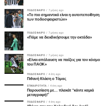
τη ενώσει» θα είναι ο μπούσουλας μας, ανέφερε
χαρακτηριστικά ο κος Αλκιβιάδης Ησαϊάδης, στο κλείσιμο
ΠΟΔΌΣΦΑΙΡΟ
7 μήνες ago
της πρώτης του ομιλίας ως νέος Πρόεδρος.
«Το πιο σημαντικό είναι η αυτοπεποίθηση
των ποδοσφαιριστών»
ADVERTISEMENT
ΠΟΔΌΣΦΑΙΡΟ
7 μήνες ago
«Πάμε να διεκδικήσουμε την οκτάδα»
Facebook
Twitter
Email
Pinterest
WhatsApp
LinkedIn
Telegram
Μοιρασ
ΠΟΔΌΣΦΑΙΡΟ
7 μήνες ago
«Είναι απόλαυση να παίζεις για τον κόσμο
του ΠΑΟΚ»
ΠΟΔΌΣΦΑΙΡΟ
4 έτη ago
Πιθανή θλάση ο Τόμας
ΕΠΙΚΑΙΡΌΤΗΤΑ
4 έτη ago
Παρουσίαση με… πλακάτ “κάντε καμιά
μεταγραφή!”
ΠΟΔΌΣΦΑΙΡΟ
4 έτη ago