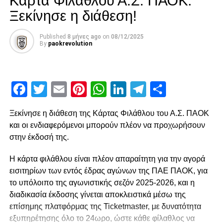
Κάρτα Φιλάθλου Α.Σ. ΠΑΟΚ:
«ξέσπασμα» της H71 έδωσε διαφορά ορίου πρόκρισης,
Ξεκίνησε η διάθεση!
18-26. Η τελική ευθεία συνεχίστηκε σε αυτό το τέμπο, με
το τελευταίο λεπτό του αγώνα να ξεκινά στο 22-29. Η Η71
έκανε το 22-30, ωστόσο την τελευταία κουβέντα την είχε ο
Published
8 μήνες ago
on
08/12/2025
By
paokrevolution
ΠΑΟΚ mαteco, ο οποίος με γκολ της Κερλίδη έκανε το 23-
30, κλειδώνοντας την πρόκριση στην επόμενη φάση.
Facebook
Twitter
Email
Pinterest
WhatsApp
LinkedIn
Telegram
Μοιρασ
ADVERTISEMENT
Ξεκίνησε η διάθεση της Κάρτας Φιλάθλου του Α.Σ. ΠΑΟΚ
και οι ενδιαφερόμενοι μπορούν πλέον να προχωρήσουν
στην έκδοσή της.
Οι παίκτριες του ΠΑΟΚ mαteco, κόντρα σε όλες τις
δυσκολίες και τα ασταμάτητα χιλιόμετρα με τέσσερις
Η κάρτα φιλάθλου είναι πλέον απαραίτητη για την αγορά
απαιτητικούς αγώνες σε μία εβδομάδα, έβγαλαν ψυχή και
εισιτηρίων των εντός έδρας αγώνων της ΠΑΕ ΠΑΟΚ, για
χαρακτήρα, παίρνοντας μία τεράστια πρόκριση.
το υπόλοιπο της αγωνιστικής σεζόν 2025-2026, και η
διαδικασία έκδοσης γίνεται αποκλειστικά μέσω της
Επόμενη αγωνιστική υποχρέωση για το σύνολο του
επίσημης πλατφόρμας της Ticketmaster, με δυνατότητα
Δημήτρη Πελεκίδη, το Σάββατο 23 Νοεμβρίου, εντός
εξυπηρέτησης όλο το 24ωρο, ώστε κάθε φίλαθλος να