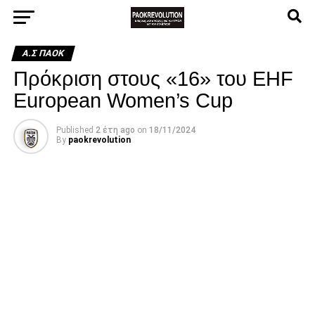
Α.Σ ΠΑΟΚ
Πρόκριση στους «16» του EHF
European Women’s Cup
Published
2 έτη ago
on
18/11/2024
By
paokrevolution