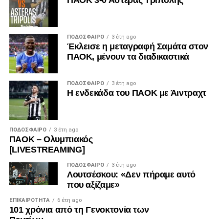
ΠΑΟΚ 3-0 Αστέρας Τρίπολης
ΠΟΔΌΣΦΑΙΡΟ
3 έτη ago
Έκλεισε η μεταγραφή Σαμάτα στον
ΠΑΟΚ, μένουν τα διαδικαστικά
ΠΟΔΌΣΦΑΙΡΟ
3 έτη ago
Η ενδεκάδα του ΠΑΟΚ με Άιντραχτ
ΠΟΔΌΣΦΑΙΡΟ
3 έτη ago
ΠΑΟΚ – Ολυμπιακός
[LIVESTREAMING]
ΠΟΔΌΣΦΑΙΡΟ
3 έτη ago
Λουτσέσκου: «Δεν πήραμε αυτό
που αξίζαμε»
ΕΠΙΚΑΙΡΌΤΗΤΑ
6 έτη ago
101 χρόνια από τη Γενοκτονία των