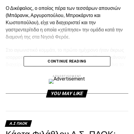
Ο Δικέφαλος, ο οποίος πέρα των τεσσάρων απουσιών
(Μπάρανικ, Αργυροπούλου, Μπροκάρντο και
Κωστοπούλου), είχε να διαχειριστεί και την
γαστρεντερίτιδα η οποία «χτύπησε» την ομάδα κατά την
διαμονή της στα Νησιά Φερόε.
Στο αγωνιστικό κομμάτι, το πρώτο ημίχρονο ήταν άκρως
ισορροπημένο, με τις παίκτριες του Δικεφάλου να κάνουν
CONTINUE READING
διαχείριση, τηρουμένων των συνθηκών, 5-5. Σ’ εκείνο το
σημείο οι «ασπρόμαυρες» πήραν προβάδισμα δύο
ADVERTISEMENT
τερμάτων, 8-6. Η διαφορά των δύο τερμάτων διατηρήθηκε,
10-8, ωστόσο οι αντίπαλες έκαναν την ανατροπή, 12-14.
Ο ΠΑΟΚ mαteco απάντησε, 14-14, με το τελικό σκορ για
YOU MAY LIKE
το πρώτο μέρος να είναι 14-15.
Το δεύτερο ημίχρονο ξεκίνησε με 0-3 σερί της H71, 14-18,
με την διαφορά να αυξάνεται, 15-20. Με την κούραση να
Α.Σ ΠΑΟΚ
είναι εμφανής στις παίκτριες του Δικεφάλου, ένα