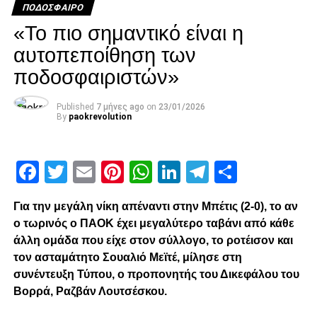
Facebook
Twitter
Email
Pinterest
WhatsApp
LinkedIn
Telegram
Μοιρασ
ΠΟΔΌΣΦΑΙΡΟ
DON'T MISS
Tο πρόγραμμα των προημιτελικών του Κυπέλλου
«Το πιο σημαντικό είναι η
Ελλάδας
αυτοπεποίθηση των
ποδοσφαιριστών»
paokrevolution
Published
7 μήνες ago
on
23/01/2026
By
paokrevolution
Facebook
Twitter
Email
Pinterest
WhatsApp
LinkedIn
Telegram
Μοιρασ
Για την μεγάλη νίκη απέναντι στην Μπέτις (2-0), το αν
ο τωρινός ο ΠΑΟΚ έχει μεγαλύτερο ταβάνι από κάθε
άλλη ομάδα που είχε στον σύλλογο, το ροτέισον και
τον ασταμάτητο Σουαλιό Μεϊτέ, μίλησε στη
συνέντευξη Τύπου, ο προπονητής του Δικεφάλου του
Βορρά, Ραζβάν Λουτσέσκου.