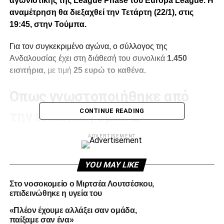
αγωνιστικής της League Phase του Europa League. Η
αναμέτρηση θα διεξαχθεί την Τετάρτη (22/1), στις
19:45, στην Τούμπα.
Για τον συγκεκριμένο αγώνα, ο σύλλογος της
Ανδαλουσίας έχει στη διάθεσή του συνολικά
1.450
εισιτήρια,
με τιμή
25 ευρώ το καθένα.
Όπως γνωστοποιήθηκε από
CONTINUE READING
την ισπανική ομάδα:
1.160
προορίζονται για τα μέλη του συλλόγου, εκ των
ADVERTISEMENT
οποίων τα
580
θα διατεθούν βάσει παλαιότητας και τα
υπόλοιπα
580
μέσω κλήρωσης.
YOU MAY LIKE
290 εισιτήρια
θα διανεμηθούν σε φιλάθλους
Στο νοσοκομείο ο Μιρτσέα Λουτσέσκου,
επιδεινώθηκε η υγεία του
αποκλειστικά μέσω κλήρωσης.
«Πλέον έχουμε αλλάξει σαν ομάδα,
παίξαμε σαν ένα»