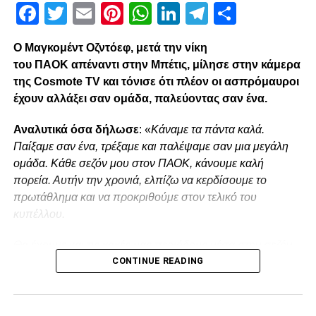
είτε μέσω της επίσημης εφαρμογής της Ρεάλ Μπέτις
Facebook
Twitter
Email
Pinterest
WhatsApp
LinkedIn
Telegram
Μοιρασ
(ενότητα «επικοινωνίες»).
Ο Μαγκομέντ Οζντόεφ, μετά την νίκη
Όσοι δεν εξασφαλίσουν εισιτήριο θα λάβουν πλήρη
του ΠΑΟΚ απέναντι στην Μπέτις, μίλησε στην κάμερα
επιστροφή χρημάτων, ενώ όσοι επιλεγούν θα πρέπει να
της Cosmote TV και τόνισε ότι πλέον οι ασπρόμαυροι
επιβεβαιώσουν την αποδοχή του εισιτηρίου τους εντός 24
έχουν αλλάξει σαν ομάδα, παλεύοντας σαν ένα.
ωρών από την παραλαβή της σχετικής ειδοποίησης.
Αναλυτικά όσα δήλωσε
: «
Κάναμε τα πάντα καλά.
Παίξαμε σαν ένα, τρέξαμε και παλέψαμε σαν μια μεγάλη
ADVERTISEMENT
ομάδα. Κάθε σεζόν μου στον ΠΑΟΚ, κάνουμε καλή
πορεία. Αυτήν την χρονιά, ελπίζω να κερδίσουμε το
πρωτάθλημα και να προκριθούμε στον τελικό του
κυπέλλου.
Facebook
Twitter
Email
Pinterest
WhatsApp
LinkedIn
Telegram
Μοιρασ
Θα έχουμε και τις κακές μας περιόδους μέσα στην σεζόν,
CONTINUE READING
είναι φυσιολογικό. Παίζουμε σε κάθε παιχνίδι για την νίκη.
RELATED TOPICS:
FEATURED
Χάσαμε κάποιους βαθμούς λόγω συγκέντρωσης αλλά
UP NEXT
πλέον έχουμε αλλάξει σαν ομάδα».
Tρεις επιστροφές μέτρησε ο Λουτσέσκου