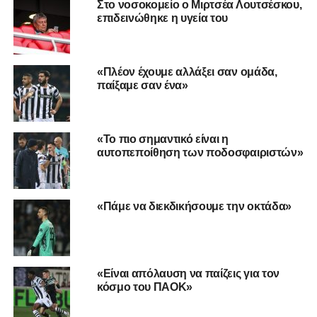
Στο νοσοκομείο ο Μιρτσέα Λουτσέσκου,
τόσο γρήγορα. Κοιτούσα συνεχώς το ρολόι για να
επιδεινώθηκε η υγεία του
ξεκινήσει το ματς, μόλις μπήκε στο γήπεδο μου έφυγε όλο
το άγχος, με βοήθησαν οι συμπαίκτες μου, ήταν ένα απλό
ματς σαν όλα τα άλλα».
«Πλέον έχουμε αλλάξει σαν ομάδα,
παίξαμε σαν ένα»
Για την απόκρουση:
«Είναι δύσκολο να το περιγράψω,
από την αρχή είχα το μυαλό μου ότι θα κερδίσουμε, είχα
αυτοπεποίθηση και σιγουριά. Όταν είδα ότι εξελίχθηκε
«Το πιο σημαντικό είναι η
έτσι το ματς, ήμουν 1000% σίγουρος ότι θα βγάλω το
αυτοπεποίθηση των ποδοσφαιριστών»
πέναλτι. Είχα αυτό το προαίσθημα, διάλεξα τη γωνία και
το έβγαλα.»
«Πάμε να διεκδικήσουμε την οκτάδα»
ADVERTISEMENT
«Είναι απόλαυση να παίζεις για τον
κόσμο του ΠΑΟΚ»
Για τους πανηγυρισμούς στο τέλος:
«Πολλά
συναισθήματα, δεν μπορούσα να φανταστώ ότι θα