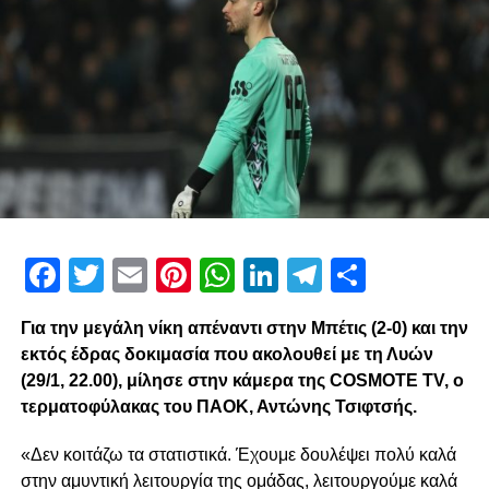
τους επέτρεψε να πάρουν κάτι. Στο δεύτερο μέρος έπρεπε
να τολμήσουμε παραπάνω και αυτό συνέβη, η Μπέτις δεν
έκανε κάτι, είχε ωραία εναλλαγή μπάλας, αλλά στο ένας
εναντίον ενός δεν δημιούργησε κινδύνους. Ίσως είχαμε
λίγη πίεση, να προκριθούμε από σήμερα και ότι έπρεπε
να κερδίσουμε για να μην παίξουμε την πρόκριση εκτός
έδρας. Αλλά η ομάδα πρέπει να έχει αυτή την
αυτοπεποίθηση, όλοι οι παίκτες πρέπει να είναι
συγκεντρωμένοι, ο καθένας στον ρόλο του, να παίζουν με
τις δυνατότητες που έχουν, είναι ένας τρόπος δουλειάς
Facebook
Twitter
Email
Pinterest
WhatsApp
LinkedIn
Telegram
Μοιρασ
που έχουμε και μας ταιριάζει και πρέπει να το
κρατήσουμε.
Για την μεγάλη νίκη απέναντι στην Μπέτις (2-0) και την
εκτός έδρας δοκιμασία που ακολουθεί με τη Λυών
ADVERTISEMENT
(29/1, 22.00), μίλησε στην κάμερα της COSMOTE TV, ο
τερματοφύλακας του ΠΑΟΚ, Αντώνης Τσιφτσής.
«Δεν κοιτάζω τα στατιστικά. Έχουμε δουλέψει πολύ καλά
Για το αν ο τωρινός ο ΠΑΟΚ έχει μεγαλύτερο ταβάνι
στην αμυντική λειτουργία της ομάδας, λειτουργούμε καλά