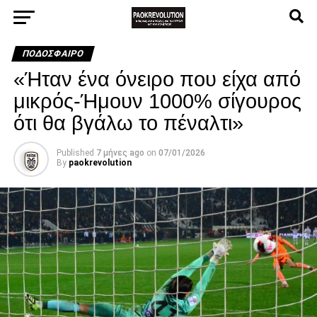
ΠΟΔΌΣΦΑΙΡΟ
«Ήταν ένα όνειρο που είχα από
μικρός-Ήμουν 1000% σίγουρος
ότι θα βγάλω το πέναλτι»
Published
7 μήνες ago
on
07/01/2026
By
paokrevolution