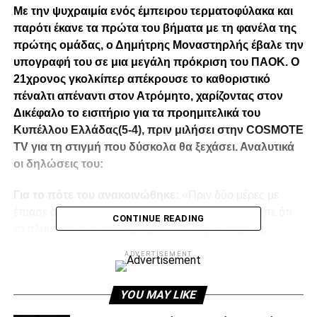
Με την ψυχραιμία ενός έμπειρου τερματοφύλακα και
παρότι έκανε τα πρώτα του βήματα με τη φανέλα της
πρώτης ομάδας, ο Δημήτρης Μοναστηρλής έβαλε την
υπογραφή του σε μια μεγάλη πρόκριση του ΠΑΟΚ. Ο
21χρονος γκολκίπερ απέκρουσε το καθοριστικό
πέναλτι απέναντι στον Ατρόμητο, χαρίζοντας στον
Δικέφαλο το εισιτήριο για τα προημιτελικά του
Κυπέλλου Ελλάδας(5-4), πριν μιλήσει στην COSMOTE
TV για τη στιγμή που δύσκολα θα ξεχάσει.
Αναλυτικά
οι δηλώσεις του:
Για το πότε του ανακοινώθηκε:
«Πριν δύο μέρες με
έπιασε ο προπονητής τερματοφυλάκων, και μου είπε ότι
CONTINUE READING
το πλάνο είναι να πάνε με εμένα επειδή ο Τσιφτσής
ταλαιπωρούταν από ίωσης. Χθες στην προπόνηση δεν
ADVERTISEMENT
ήρθε ο Αντώνης, ήμουν έτοιμος ψυχολογικά.»
Για την ψυχολογική του προετοιμασία: «
YOU MAY LIKE
Καταρχήν ήταν
όνειρο που είχαν από μικρός, δεν φανταζόμουν να έρθει