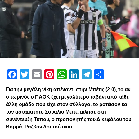
Facebook
Twitter
Email
Pinterest
WhatsApp
LinkedIn
Telegram
Μοιρασ
Για την μεγάλη νίκη απέναντι στην Μπέτις (2-0), το αν
ο τωρινός ο ΠΑΟΚ έχει μεγαλύτερο ταβάνι από κάθε
άλλη ομάδα που είχε στον σύλλογο, το ροτέισον και
τον ασταμάτητο Σουαλιό Μεϊτέ, μίλησε στη
συνέντευξη Τύπου, ο προπονητής του Δικεφάλου του
Βορρά, Ραζβάν Λουτσέσκου.