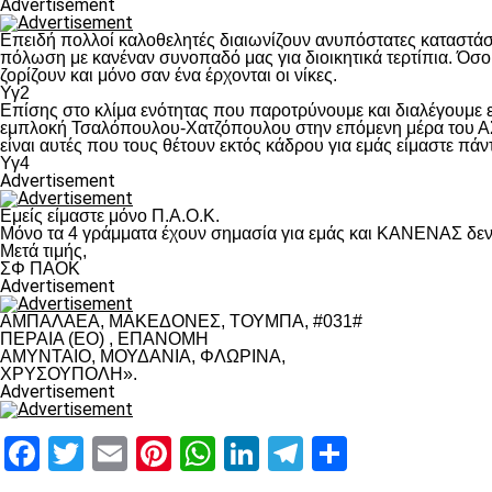
Advertisement
Επειδή πολλοί καλοθελητές διαιωνίζουν ανυπόστατες καταστάσ
πόλωση με κανέναν συνοπαδό μας για διοικητικά τερτίπια. Όσο 
ζορίζουν και μόνο σαν ένα έρχονται οι νίκες.
Υγ2
Επίσης στο κλίμα ενότητας που παροτρύνουμε και διαλέγουμε
εμπλοκή Τσαλόπουλου-Χατζόπουλου στην επόμενη μέρα του ΑΣ Π
είναι αυτές που τους θέτουν εκτός κάδρου για εμάς είμαστε πά
Υγ4
Advertisement
Εμείς είμαστε μόνο Π.Α.Ο.Κ.
Μόνο τα 4 γράμματα έχουν σημασία για εμάς και ΚΑΝΕΝΑΣ δεν 
Μετά τιμής,
ΣΦ ΠΑΟΚ
Advertisement
ΑΜΠΑΛΑΕΑ, ΜΑΚΕΔΟΝΕΣ, ΤΟΥΜΠΑ, #031#
ΠΕΡΑΙΑ (ΕΟ) , ΕΠΑΝΟΜΗ
ΑΜΥΝΤΑΙΟ, ΜΟΥΔΑΝΙΑ, ΦΛΩΡΙΝΑ,
ΧΡΥΣΟΥΠΟΛΗ».
Advertisement
Facebook
Twitter
Email
Pinterest
WhatsApp
LinkedIn
Telegram
Μοιραστ