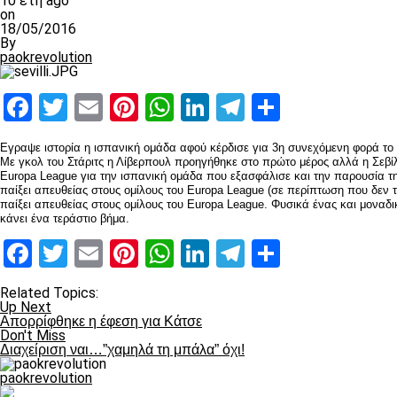
10 έτη ago
on
18/05/2016
By
paokrevolution
Facebook
Twitter
Email
Pinterest
WhatsApp
LinkedIn
Telegram
Μοιραστ
Εγραψε ιστορία η ισπανική ομάδα αφού κέρδισε για 3η συνεχόμενη φορά το 
Με γκολ του Στάριτς η Λίβερπουλ προηγήθηκε στο πρώτο μέρος αλλά η Σεβίλλ
Europa League για την ισπανική ομάδα που εξασφάλισε και την παρουσία τη
παίξει απευθείας στους ομίλους του Europa League (σε περίπτωση που δεν τε
παίξει απευθείας στους ομίλους του Europa League. Φυσικά ένας και μοναδι
κάνει ένα τεράστιο βήμα.
Facebook
Twitter
Email
Pinterest
WhatsApp
LinkedIn
Telegram
Μοιραστ
Related Topics:
Up Next
Απορρίφθηκε η έφεση για Κάτσε
Don't Miss
Διαχείριση ναι…”χαμηλά τη μπάλα” όχι!
paokrevolution