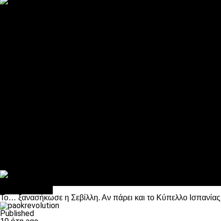
ΠΑΟΚ και τηλεοπτικά: αποκλειστικά απόφαση Σαββίδη
Αντίπαλοι
Νέα προβλήματα στην Μπέτις πριν την Τούμπα
Επίσημο «stop» στους φίλους του ΠΑΟΚ στο Αγρίνιο
Η Λιόν «σφυροκόπησε» τη Μονακό και πλησιάζει στο Champio
ΠΑΟΚ: Τι έκαναν οι αντίπαλοί του στο Europa League
Η Ριέκα διέκοψε την εγγραφή μελών ενόψει… ΠΑΟΚ
Διάφορα
Πέθανε ο μπαμπάς του Γιαννάκη, Λουκάς Μήλιος
ΣΦ ΠΑΟΚ Θύρα 4: Ανακοίνωσε οδική εκδρομή για τον αγώνα με
Κανείς δεν ξέχασε τα έξι αετόπουλα
Στο OPEN τα προκριματικά, στη NOVA τα του πρωταθλήματος
Σαν σήμερα: Οταν “έφυγε” ο Λόραντ
Επικαιρότητα
To… ξανασήκωσε η Σεβίλλη. Αν πάρει και το Κύπελλο Ισπανίας
Published