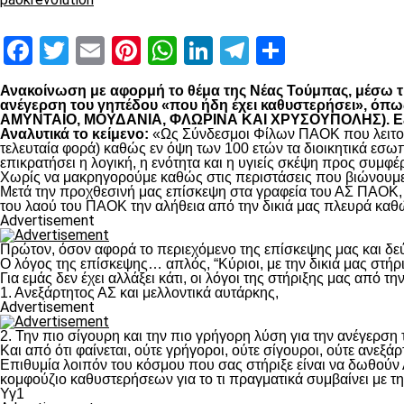
Facebook
Twitter
Email
Pinterest
WhatsApp
LinkedIn
Telegram
Μοιραστ
Ανακοίνωση με αφορμή το θέμα της Νέας Τούμπας, μέσω της
ανέγερση του γηπέδου «που ήδη έχει καθυστερήσει», 
ΑΜΥΝΤΑΙΟ, ΜΟΥΔΑΝΙΑ, ΦΛΩΡΙΝΑ ΚΑΙ ΧΡΥΣΟΥΠΟΛΗΣ). Εξηγο
Αναλυτικά το κείμενο:
«Ως Σύνδεσμοι Φίλων ΠΑΟΚ που λειτουρ
τελευταία φορά) καθώς εν όψη των 100 ετών τα διοικητικά εσω
επικρατήσει η λογική, η ενότητα και η υγιείς σκέψη προς συμ
Χωρίς να μακρηγορούμε καθώς στις περιστάσεις που βιώνουμε 
Μετά την προχθεσινή μας επίσκεψη στα γραφεία του ΑΣ ΠΑΟΚ, τ
του λαού του ΠΑΟΚ την αλήθεια από την δικιά μας πλευρά καθώ
Advertisement
Πρώτον, όσον αφορά το περιεχόμενο της επίσκεψης μας και δε
Ο λόγος της επίσκεψης… απλός, “Κύριοι, με την δικιά μας στήρ
Για εμάς δεν έχει αλλάξει κάτι, οι λόγοι της στήριξης μας από τ
1. Ανεξάρτητος ΑΣ και μελλοντικά αυτάρκης,
Advertisement
2. Την πιο σίγουρη και την πιο γρήγορη λύση για την ανέγερσ
Και από ότι φαίνεται, ούτε γρήγοροι, ούτε σίγουροι, ούτε ανεξάρ
Επιθυμία λοιπόν του κόσμου που σας στήριξε είναι να δωθούν
κομφούζιο καθυστερήσεων για το τι πραγματικά συμβαίνει με τ
Υγ1