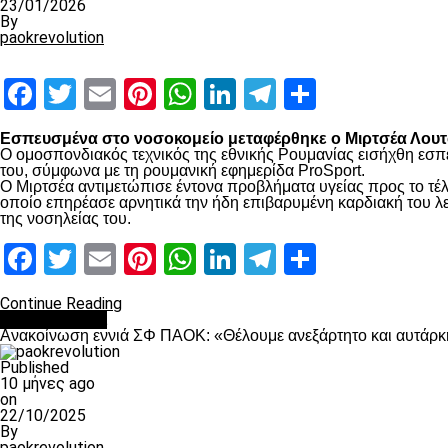
23/01/2026
By
paokrevolution
Facebook
Twitter
Email
Pinterest
WhatsApp
LinkedIn
Telegram
Μοιραστ
Εσπευσμένα στο νοσοκομείο μεταφέρθηκε ο Μιρτσέα Λουτσ
Ο ομοσπονδιακός τεχνικός της εθνικής Ρουμανίας εισήχθη εσπ
του, σύμφωνα με τη ρουμανική εφημερίδα ProSport.
Ο Μιρτσέα αντιμετώπισε έντονα προβλήματα υγείας προς το τέλ
οποίο επηρέασε αρνητικά την ήδη επιβαρυμένη καρδιακή του λει
της νοσηλείας του.
Facebook
Twitter
Email
Pinterest
WhatsApp
LinkedIn
Telegram
Μοιραστ
Continue Reading
Επικαιρότητα
Ανακοίνωση εννιά ΣΦ ΠΑΟΚ: «Θέλουμε ανεξάρτητο και αυτάρκη
Published
10 μήνες ago
on
22/10/2025
By
paokrevolution