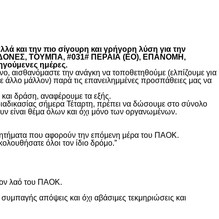
λά και την πιο σίγουρη και γρήγορη λύση για την
ΚΕΔΟΝΕΣ, ΤΟΥΜΠΑ, #031# ΠΕΡΑΙΑ (ΕΟ), ΕΠΑΝΟΜΗ,
ηγούμενες ημέρες.
, αισθανόμαστε την ανάγκη να τοποθετηθούμε (ελπίζουμε για
θε άλλο μάλλον) παρά τις επανειλημμένες προσπάθειες μας να
και δράση, αναφέρουμε τα εξής.
διαδικασίας σήμερα Τέταρτη, πρέπει να δώσουμε στο σύνολο
υν είναι θέμα όλων και όχι μόνο των οργανωμένων.
ά ζητήματα που αφορούν την επόμενη μέρα του ΠΑΟΚ.
κολουθήσατε όλοι τον ίδιο δρόμο.”
τον λαό του ΠΑΟΚ.
 συμπαγής απόψεις και όχι αβάσιμες τεκμηριώσεις και