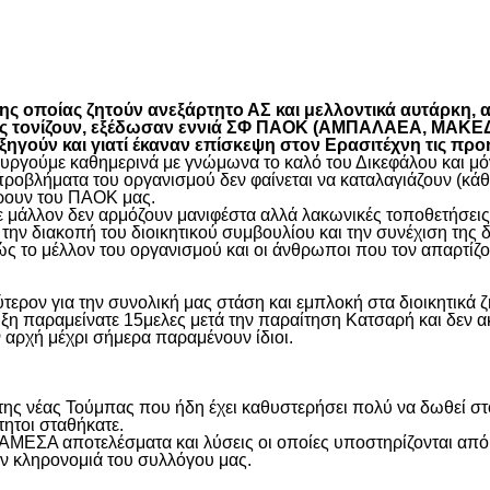
είτε
 οποίας ζητούν ανεξάρτητο ΑΣ και μελλοντικά αυτάρκη, αλ
όπως τονίζουν, εξέδωσαν εννιά ΣΦ ΠΑΟΚ (ΑΜΠΑΛΑΕΑ, ΜΑ
ύν και γιατί έκαναν επίσκεψη στον Ερασιτέχνη τις προ
γούμε καθημερινά με γνώμωνα το καλό του Δικεφάλου και μόνο
προβλήματα του οργανισμού δεν φαίνεται να καταλαγιάζουν (κά
φέρουν του ΠΑΟΚ μας.
μάλλον δεν αρμόζουν μανιφέστα αλλά λακωνικές τοποθετήσεις 
ην διακοπή του διοικητικού συμβουλίου και την συνέχιση της 
ς το μέλλον του οργανισμού και οι άνθρωποι που τον απαρτίζο
ύτερον για την συνολική μας στάση και εμπλοκή στα διοικητικ
ιξη παραμείνατε 15μελες μετά την παραίτηση Κατσαρή και δεν α
ην αρχή μέχρι σήμερα παραμένουν ίδιοι.
η της νέας Τούμπας που ήδη έχει καθυστερήσει πολύ να δωθεί σ
τητοι σταθήκατε.
 ΑΜΕΣΑ αποτελέσματα και λύσεις οι οποίες υποστηρίζονται από
ην κληρονομιά του συλλόγου μας.