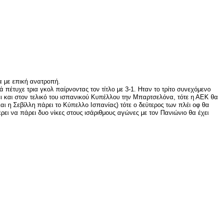
α με επική ανατροπή.
πέτυχε τρια γκολ παίρνοντας τον τίτλο με 3-1. Ηταν το τρίτο συνεχόμενο
ει και στον τελικό του ισπανικού Κυπέλλου την Μπαρτσελόνα, τότε η ΑΕΚ θα
αι η Σεβίλλη πάρει το Κύπελλο Ισπανίας) τότε ο δεύτερος των πλέι οφ θα
ρει να πάρει δυο νίκες στους ισάριθμους αγώνες με τον Πανιώνιο θα έχει