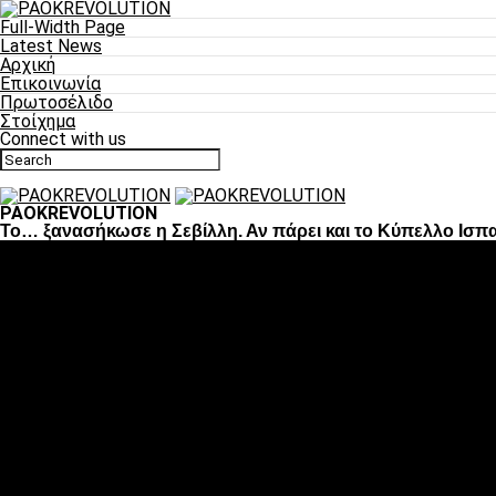
Full-Width Page
Latest News
Αρχική
Επικοινωνία
Πρωτοσέλιδο
Στοίχημα
Connect with us
PAOKREVOLUTION
To… ξανασήκωσε η Σεβίλλη. Αν πάρει και το Κύπελλο Ισπα
Ποδόσφαιρο
«Πλέον έχουμε αλλάξει σαν ομάδα, παίξαμε σαν ένα»
«Το πιο σημαντικό είναι η αυτοπεποίθηση των ποδοσφαιριστώ
«Πάμε να διεκδικήσουμε την οκτάδα»
«Είναι απόλαυση να παίζεις για τον κόσμο του ΠΑΟΚ»
«Θα τα δώσουμε όλα κόντρα στη Λιόν για την οκτάδα»
Μπάσκετ
Αλλαγή ώρας με Σπόρτινγκ και Μπιλμπάο