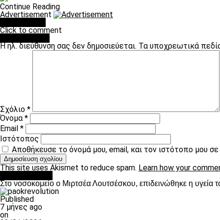
Continue Reading
Advertisement
You may like
Click to comment
Leave a Reply
Η ηλ. διεύθυνση σας δεν δημοσιεύεται.
Τα υποχρεωτικά πεδί
Σχόλιο
*
Όνομα
*
Email
*
Ιστότοπος
Αποθήκευσε το όνομά μου, email, και τον ιστότοπο μου σ
This site uses Akismet to reduce spam.
Learn how your commen
Επικαιρότητα
Στο νοσοκομείο ο Μιρτσέα Λουτσέσκου, επιδεινώθηκε η υγεία τ
Published
7 μήνες ago
on