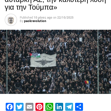
για την Τούμπα»
Published
10 μήνες ago
on
22/10/2025
By
paokrevolution
Facebook
Twitter
Email
Pinterest
WhatsApp
LinkedIn
Telegram
Μοιρασ