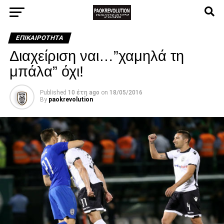
ΕΠΙΚΑΙΡΌΤΗΤΑ
Διαχείριση ναι…”χαμηλά τη
μπάλα” όχι!
Published
10 έτη ago
on
18/05/2016
By
paokrevolution