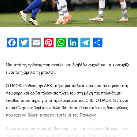
Facebook
Twitter
Email
Pinterest
WhatsApp
LinkedIn
Telegram
Μοιρασ
Μια από τις φράσεις που ακούω και διαβάζω συχνά και με εκνευρίζει
είναι το “χαμηλά τη μπάλα”.
Ο ΠΑΟΚ κέρδισε την ΑΕΚ, πήρε μια παλικαρίσια ισοπαλία μέσα στη
Λεωφόρο και ορίζει πλέον τις τύχες του στη μάχη της πρωτιάς με
έπαθλο το εισιτήριο για τα προκριματικά του CHL. Ο ΠΑΟΚ δεν είναι
το ακλόνητο φαβορί και πολλά θα εξαρτηθούν από τους δυο αγώνες
που έχει να δώσει εκτός και εντός με τον Πανιώνιο.
Αν καταφέρει να πάρει έξι βαθμούς, τότε ναι, θα έχει κάθε δικαίωμα ο
φίλος της ομάδας να υποστηρίζει ότι η πρώτη θέση θα είναι πολύ