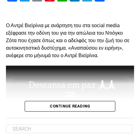
Πρώτον, όσον αφορά το περιεχόμενο της επίσκεψης μας
και δεύτερον για την συνολική μας στάση και εμπλοκή στα
διοικητικά ζητήματα που αφορούν την επόμενη μέρα του
Ο Αντρέ Βιεϊρίνια με ανάρτηση του στα social media
ΠΑΟΚ.
εξέφρασε την οδύνη του για την απώλεια του Ντιόγκο
Ζότα που έχασε όπως και ο αδελφός του την ζωή του σε
Ο λόγος της επίσκεψης… απλός, “Κύριοι, με την δικιά μας
αυτοκινητιστικό δυστύχημα. «Αναπαύσου εν ειρήνη»,
στήριξη παραμείνατε 15μελες μετά την παραίτηση
ανέφερε στο μήνυμά του ο Αντρέ Βιεϊρίνια.
Κατσαρή και δεν ακολουθήσατε όλοι τον ίδιο δρόμο.”
Για εμάς δεν έχει αλλάξει κάτι, οι λόγοι της στήριξης μας
από την αρχή μέχρι σήμερα παραμένουν ίδιοι.
1. Ανεξάρτητος ΑΣ και μελλοντικά αυτάρκης,
CONTINUE READING
ADVERTISEMENT