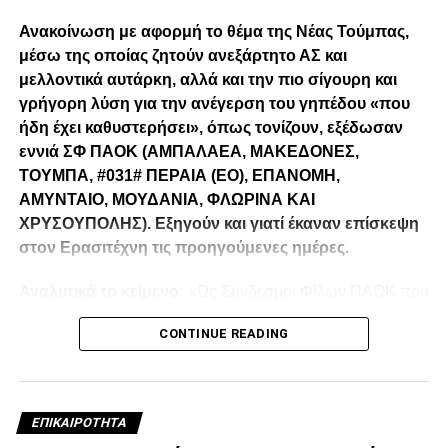
Ανακοίνωση με αφορμή το θέμα της Νέας Τούμπας,
μέσω της οποίας ζητούν ανεξάρτητο ΑΣ και
μελλοντικά αυτάρκη, αλλά και την πιο σίγουρη και
γρήγορη λύση για την ανέγερση του γηπέδου «που
ήδη έχει καθυστερήσει», όπως τονίζουν, εξέδωσαν
εννιά ΣΦ ΠΑΟΚ (ΑΜΠΑΛΑΕΑ, ΜΑΚΕΔΟΝΕΣ,
ΤΟΥΜΠΑ, #031# ΠΕΡΑΙΑ (ΕΟ), ΕΠΑΝΟΜΗ,
ΑΜΥΝΤΑΙΟ, ΜΟΥΔΑΝΙΑ, ΦΛΩΡΙΝΑ ΚΑΙ
ΧΡΥΣΟΥΠΟΛΗΣ). Εξηγούν και γιατί έκαναν επίσκεψη
στον Ερασιτέχνη τις προηγούμενες ημέρες.
Αναλυτικά το κείμενο:
«Ως Σύνδεσμοι Φίλων ΠΑΟΚ που
λειτουργούμε καθημερινά με γνώμωνα το καλό του
CONTINUE READING
Δικεφάλου και μόνο, αισθανόμαστε την ανάγκη να
τοποθετηθούμε (ελπίζουμε για τελευταία φορά) καθώς εν
όψη των 100 ετών τα διοικητικά εσωπροβλήματα του
οργανισμού δεν φαίνεται να καταλαγιάζουν (κάθε άλλο
ΕΠΙΚΑΙΡΌΤΗΤΑ
μάλλον) παρά τις επανειλημμένες προσπάθειες μας να