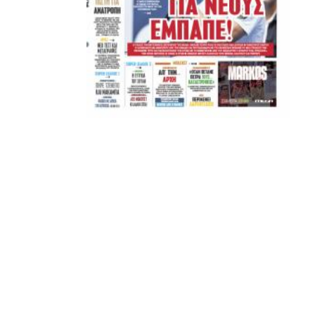
ADVERTISEMENT
ΑΜΠΑΛΑΕΑ, ΜΑΚΕΔΟΝΕΣ, ΤΟΥΜΠΑ, #031#
ΠΕΡΑΙΑ (ΕΟ) , ΕΠΑΝΟΜΗ
ΑΜΥΝΤΑΙΟ, ΜΟΥΔΑΝΙΑ, ΦΛΩΡΙΝΑ,
ΧΡΥΣΟΥΠΟΛΗ».
ADVERTISEMENT
Facebook
Twitter
Email
Pinterest
WhatsApp
LinkedIn
Telegram
Μοιρασ