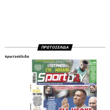
κινήσεις τους, συναντήσεις τους και τοποθετήσεις τους
είναι αυτές που τους θέτουν εκτός κάδρου για εμάς
είμαστε πάντα διαθέσιμοι…
Υγ4
ADVERTISEMENT
ΠΡΩΤΟΣΕΛΙΔΑ
πρωτοσέλιδα
Εμείς είμαστε μόνο Π.Α.Ο.Κ.
Μόνο τα 4 γράμματα έχουν σημασία για εμάς και
ΚΑΝΕΝΑΣ δεν είναι πάνω απο αυτά τα ιερά γράμματα.
Μετά τιμής,
ΣΦ ΠΑΟΚ