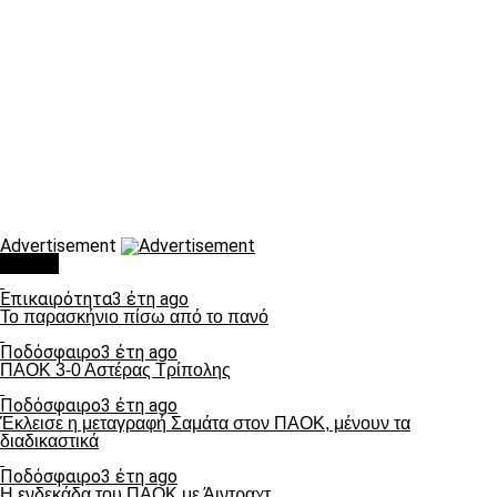
Advertisement
Τάσεις
Επικαιρότητα
3 έτη ago
Το παρασκήνιο πίσω από το πανό
Ποδόσφαιρο
3 έτη ago
ΠΑΟΚ 3-0 Αστέρας Τρίπολης
Ποδόσφαιρο
3 έτη ago
Έκλεισε η μεταγραφή Σαμάτα στον ΠΑΟΚ, μένουν τα
διαδικαστικά
Ποδόσφαιρο
3 έτη ago
Η ενδεκάδα του ΠΑΟΚ με Άιντραχτ