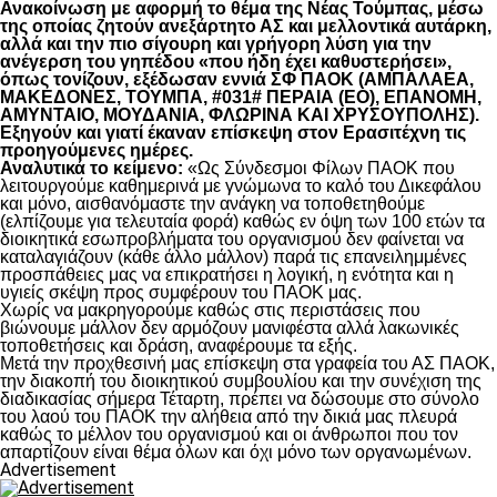
Ανακοίνωση με αφορμή το θέμα της Νέας Τούμπας, μέσω
της οποίας ζητούν ανεξάρτητο ΑΣ και μελλοντικά αυτάρκη,
αλλά και την πιο σίγουρη και γρήγορη λύση για την
ανέγερση του γηπέδου «που ήδη έχει καθυστερήσει»,
όπως τονίζουν, εξέδωσαν εννιά ΣΦ ΠΑΟΚ (ΑΜΠΑΛΑΕΑ,
ΜΑΚΕΔΟΝΕΣ, ΤΟΥΜΠΑ, #031# ΠΕΡΑΙΑ (ΕΟ), ΕΠΑΝΟΜΗ,
ΑΜΥΝΤΑΙΟ, ΜΟΥΔΑΝΙΑ, ΦΛΩΡΙΝΑ ΚΑΙ ΧΡΥΣΟΥΠΟΛΗΣ).
Εξηγούν και γιατί έκαναν επίσκεψη στον Ερασιτέχνη τις
προηγούμενες ημέρες.
Αναλυτικά το κείμενο:
«Ως Σύνδεσμοι Φίλων ΠΑΟΚ που
λειτουργούμε καθημερινά με γνώμωνα το καλό του Δικεφάλου
και μόνο, αισθανόμαστε την ανάγκη να τοποθετηθούμε
(ελπίζουμε για τελευταία φορά) καθώς εν όψη των 100 ετών τα
διοικητικά εσωπροβλήματα του οργανισμού δεν φαίνεται να
καταλαγιάζουν (κάθε άλλο μάλλον) παρά τις επανειλημμένες
προσπάθειες μας να επικρατήσει η λογική, η ενότητα και η
υγιείς σκέψη προς συμφέρουν του ΠΑΟΚ μας.
Χωρίς να μακρηγορούμε καθώς στις περιστάσεις που
βιώνουμε μάλλον δεν αρμόζουν μανιφέστα αλλά λακωνικές
τοποθετήσεις και δράση, αναφέρουμε τα εξής.
Μετά την προχθεσινή μας επίσκεψη στα γραφεία του ΑΣ ΠΑΟΚ,
την διακοπή του διοικητικού συμβουλίου και την συνέχιση της
διαδικασίας σήμερα Τέταρτη, πρέπει να δώσουμε στο σύνολο
του λαού του ΠΑΟΚ την αλήθεια από την δικιά μας πλευρά
καθώς το μέλλον του οργανισμού και οι άνθρωποι που τον
απαρτίζουν είναι θέμα όλων και όχι μόνο των οργανωμένων.
Advertisement