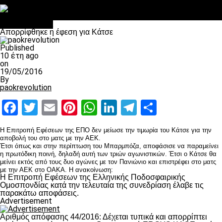
Στο OPEN τα προκριματικά, στη NOVA τα του πρωταθλήματος
Σαν σήμερα: Οταν “έφυγε” ο Λόραντ
Επικαιρότητα
Απορρίφθηκε η έφεση για Κάτσε
Published
10 έτη ago
on
19/05/2016
By
paokrevolution
Facebook
Twitter
Email
Pinterest
WhatsApp
LinkedIn
Telegram
Μοιραστ
Η Επιτροπή Εφέσεων της ΕΠΟ δεν μείωσε την τιμωρία του Κάτσε για την
αποβολή του στο ματς με την ΑΕΚ.
Έτσι όπως και στην περίπτωση του Μπαρμπόζα, αποφάσισε να παραμείνει
η πρωτόδικη ποινή, δηλαδή αυτή των τριών αγωνιστικών. Έτσι ο Κάτσε θα
μείνει εκτός από τους δυο αγώνες με τον Πανιώνιο και επιστρέφει στο ματς
με την ΑΕΚ στο ΟΑΚΑ. Η ανακοίνωση:
Η Επιτροπή Εφέσεων της Ελληνικής Ποδοσφαιρικής
Ομοσπονδίας κατά την τελευταία της συνεδρίαση έλαβε τις
παρακάτω αποφάσεις.
Advertisement
Αριθμός απόφασης 44/2016: Δέχεται τυπικά και απορρίπτει