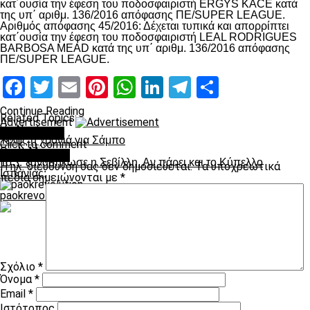
κατ΄ουσία την έφεση του ποδοσφαιριστή ERGYS KACE κατά
της υπ΄ αριθμ. 136/2016 απόφασης ΠΕ/SUPER LEAGUE.
Αριθμός απόφασης 45/2016: Δέχεται τυπικά και απορρίπτει
κατ΄ουσία την έφεση του ποδοσφαιριστή LEAL RODRIGUES
BARBOSA MEAD κατά της υπ΄ αριθμ. 136/2016 απόφασης
ΠΕ/SUPER LEAGUE.
Facebook
Twitter
Email
Pinterest
WhatsApp
LinkedIn
Telegram
Μοιραστ
Continue Reading
Related Topics:
Advertisement
Up Next
You may like
Τέλος η χρονιά για Σάμπο
Click to comment
Don't Miss
Leave a Reply
To… ξανασήκωσε η Σεβίλλη. Αν πάρει και το Κύπελλο
Η ηλ. διεύθυνση σας δεν δημοσιεύεται.
Τα υποχρεωτικά
Ισπανίας;
πεδία σημειώνονται με
*
paokrevolution
Σχόλιο
*
Όνομα
*
Email
*
Ιστότοπος