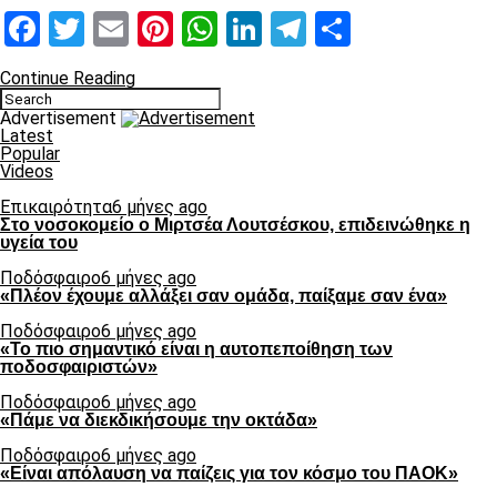
Facebook
Twitter
Email
Pinterest
WhatsApp
LinkedIn
Telegram
Μοιραστ
Continue Reading
Advertisement
Latest
Popular
Videos
Επικαιρότητα
6 μήνες ago
Στο νοσοκομείο ο Μιρτσέα Λουτσέσκου, επιδεινώθηκε η
υγεία του
Ποδόσφαιρο
6 μήνες ago
«Πλέον έχουμε αλλάξει σαν ομάδα, παίξαμε σαν ένα»
Ποδόσφαιρο
6 μήνες ago
«Το πιο σημαντικό είναι η αυτοπεποίθηση των
ποδοσφαιριστών»
Ποδόσφαιρο
6 μήνες ago
«Πάμε να διεκδικήσουμε την οκτάδα»
Ποδόσφαιρο
6 μήνες ago
«Είναι απόλαυση να παίζεις για τον κόσμο του ΠΑΟΚ»