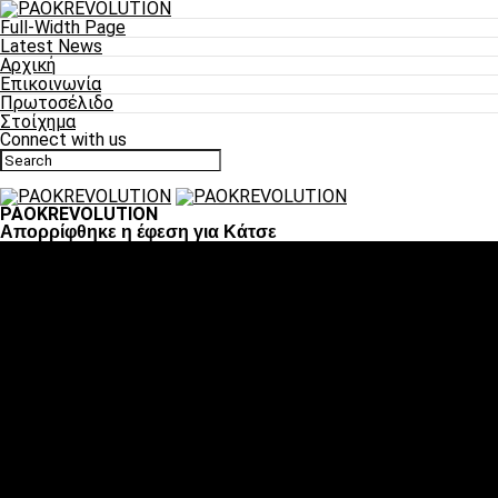
Full-Width Page
Latest News
Αρχική
Επικοινωνία
Πρωτοσέλιδο
Στοίχημα
Connect with us
PAOKREVOLUTION
Απορρίφθηκε η έφεση για Κάτσε
Ποδόσφαιρο
«Πλέον έχουμε αλλάξει σαν ομάδα, παίξαμε σαν ένα»
«Το πιο σημαντικό είναι η αυτοπεποίθηση των
ποδοσφαιριστών»
«Πάμε να διεκδικήσουμε την οκτάδα»
«Είναι απόλαυση να παίζεις για τον κόσμο του ΠΑΟΚ»
«Θα τα δώσουμε όλα κόντρα στη Λιόν για την οκτάδα»
Μπάσκετ