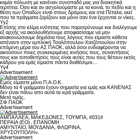
καμία πόλωση με κανέναν συνοπαδό μας για διοικητικά
τερτίπια. Όσο και αν ασχολούμαστε με τα κοινά, το πεδίο και η
θέση των Οπαδών είναι στους δρόμους και στα Πέταλα, εκεί
που τα πράγματα ζορίζουν και μόνο σαν ένα έρχονται οι νίκες.
Υγ2
Επίσης στο κλίμα ενότητας που παροτρύνουμε και διαλέγουμε
εξ αρχής να ακολουθήσουμε αποφασίσαμε να μην
ανακοινώσουμε δημόσια τους λόγους που είμαστε κάθετα
απέναντι στην εμπλοκή Τσαλόπουλου-Χατζόπουλου στην
επόμενη μέρα του ΑΣ ΠΑΟΚ, αλλά όσοι ενδιαφέρονται να
ακούσουν ποιες συγκεκριμένες κινήσεις τους, συναντήσεις
τους και τοποθετήσεις τους είναι αυτές που τους θέτουν εκτός
κάδρου για εμάς είμαστε πάντα διαθέσιμοι…
Υγ4
Advertisement
Εμείς είμαστε μόνο Π.Α.Ο.Κ.
Μόνο τα 4 γράμματα έχουν σημασία για εμάς και ΚΑΝΕΝΑΣ
δεν είναι πάνω απο αυτά τα ιερά γράμματα.
Μετά τιμής,
ΣΦ ΠΑΟΚ
Advertisement
ΑΜΠΑΛΑΕΑ, ΜΑΚΕΔΟΝΕΣ, ΤΟΥΜΠΑ, #031#
ΠΕΡΑΙΑ (ΕΟ) , ΕΠΑΝΟΜΗ
ΑΜΥΝΤΑΙΟ, ΜΟΥΔΑΝΙΑ, ΦΛΩΡΙΝΑ,
ΧΡΥΣΟΥΠΟΛΗ».
Advertisement