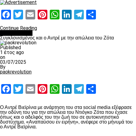
Facebook
Twitter
Email
Pinterest
WhatsApp
LinkedIn
Telegram
Μοιραστ
Continue Reading
Επικαιρότητα
Συγκλονισμένος και ο Αντρέ με την απώλεια του Ζότα
Published
1 έτος ago
on
03/07/2025
By
paokrevolution
Facebook
Twitter
Email
Pinterest
WhatsApp
LinkedIn
Telegram
Μοιραστ
Ο Αντρέ Βιεϊρίνια με ανάρτηση του στα social media εξέφρασε
την οδύνη του για την απώλεια του Ντιόγκο Ζότα που έχασε
όπως και ο αδελφός του την ζωή του σε αυτοκινητιστικό
δυστύχημα. «Αναπαύσου εν ειρήνη», ανέφερε στο μήνυμά του
ο Αντρέ Βιεϊρίνια.