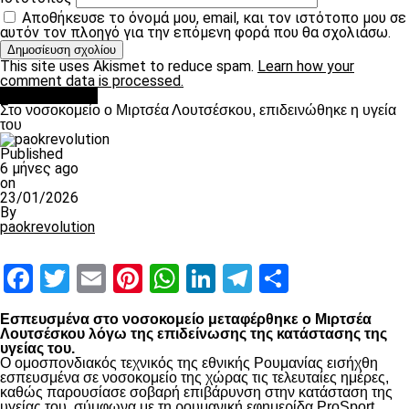
Αποθήκευσε το όνομά μου, email, και τον ιστότοπο μου σε
αυτόν τον πλοηγό για την επόμενη φορά που θα σχολιάσω.
This site uses Akismet to reduce spam.
Learn how your
comment data is processed.
Επικαιρότητα
Στο νοσοκομείο ο Μιρτσέα Λουτσέσκου, επιδεινώθηκε η υγεία
του
Published
6 μήνες ago
on
23/01/2026
By
paokrevolution
Facebook
Twitter
Email
Pinterest
WhatsApp
LinkedIn
Telegram
Μοιραστ
Εσπευσμένα στο νοσοκομείο μεταφέρθηκε ο Μιρτσέα
Λουτσέσκου λόγω της επιδείνωσης της κατάστασης της
υγείας του.
Ο ομοσπονδιακός τεχνικός της εθνικής Ρουμανίας εισήχθη
εσπευσμένα σε νοσοκομείο της χώρας τις τελευταίες ημέρες,
καθώς παρουσίασε σοβαρή επιβάρυνση στην κατάσταση της
υγείας του, σύμφωνα με τη ρουμανική εφημερίδα ProSport.