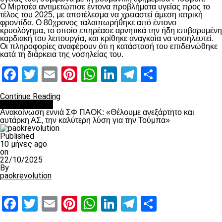
Ο Μιρτσέα αντιμετώπισε έντονα προβλήματα υγείας προς το
τέλος του 2025, με αποτέλεσμα να χρειαστεί άμεση ιατρική
φροντίδα. Ο 80χρονος ταλαιπωρήθηκε από έντονο
κρυολόγημα, το οποίο επηρέασε αρνητικά την ήδη επιβαρυμένη
καρδιακή του λειτουργία, και κρίθηκε αναγκαία να νοσηλευτεί.
Οι πληροφορίες αναφέρουν ότι η κατάστασή του επιδεινώθηκε
κατά τη διάρκεια της νοσηλείας του.
Facebook
Twitter
Email
Pinterest
WhatsApp
LinkedIn
Telegram
Μοιραστ
Continue Reading
Επικαιρότητα
Ανακοίνωση εννιά ΣΦ ΠΑΟΚ: «Θέλουμε ανεξάρτητο και
αυτάρκη ΑΣ, την καλύτερη λύση για την Τούμπα»
Published
10 μήνες ago
on
22/10/2025
By
paokrevolution
Facebook
Twitter
Email
Pinterest
WhatsApp
LinkedIn
Telegram
Μοιραστ