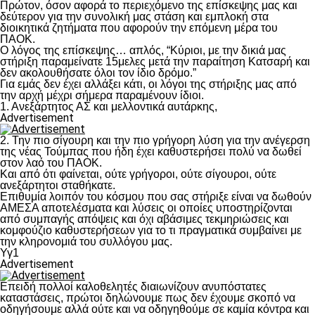
Πρώτον, όσον αφορά το περιεχόμενο της επίσκεψης μας και
δεύτερον για την συνολική μας στάση και εμπλοκή στα
διοικητικά ζητήματα που αφορούν την επόμενη μέρα του
ΠΑΟΚ.
Ο λόγος της επίσκεψης… απλός, “Κύριοι, με την δικιά μας
στήριξη παραμείνατε 15μελες μετά την παραίτηση Κατσαρή και
δεν ακολουθήσατε όλοι τον ίδιο δρόμο.”
Για εμάς δεν έχει αλλάξει κάτι, οι λόγοι της στήριξης μας από
την αρχή μέχρι σήμερα παραμένουν ίδιοι.
1. Ανεξάρτητος ΑΣ και μελλοντικά αυτάρκης,
Advertisement
2. Την πιο σίγουρη και την πιο γρήγορη λύση για την ανέγερση
της νέας Τούμπας που ήδη έχει καθυστερήσει πολύ να δωθεί
στον λαό του ΠΑΟΚ.
Και από ότι φαίνεται, ούτε γρήγοροι, ούτε σίγουροι, ούτε
ανεξάρτητοι σταθήκατε.
Επιθυμία λοιπόν του κόσμου που σας στήριξε είναι να δωθούν
ΑΜΕΣΑ αποτελέσματα και λύσεις οι οποίες υποστηρίζονται
από συμπαγής απόψεις και όχι αβάσιμες τεκμηριώσεις και
κομφούζιο καθυστερήσεων για το τι πραγματικά συμβαίνει με
την κληρονομιά του συλλόγου μας.
Υγ1
Advertisement
Επειδή πολλοί καλοθελητές διαιωνίζουν ανυπόστατες
καταστάσεις, πρώτοι δηλώνουμε πως δεν έχουμε σκοπό να
οδηγήσουμε αλλά ούτε και να οδηγηθούμε σε καμία κόντρα και