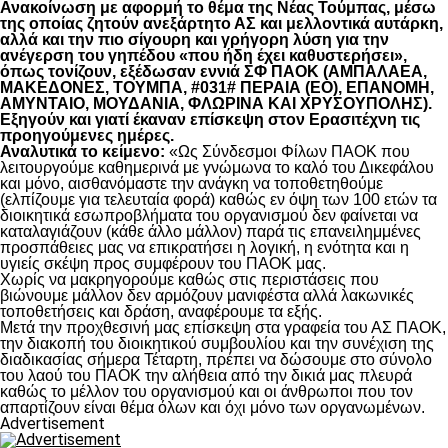
Ανακοίνωση με αφορμή το θέμα της Νέας Τούμπας, μέσω
της οποίας ζητούν ανεξάρτητο ΑΣ και μελλοντικά αυτάρκη,
αλλά και την πιο σίγουρη και γρήγορη λύση για την
ανέγερση του γηπέδου «που ήδη έχει καθυστερήσει»,
όπως τονίζουν, εξέδωσαν εννιά ΣΦ ΠΑΟΚ (ΑΜΠΑΛΑΕΑ,
ΜΑΚΕΔΟΝΕΣ, ΤΟΥΜΠΑ, #031# ΠΕΡΑΙΑ (ΕΟ), ΕΠΑΝΟΜΗ,
ΑΜΥΝΤΑΙΟ, ΜΟΥΔΑΝΙΑ, ΦΛΩΡΙΝΑ ΚΑΙ ΧΡΥΣΟΥΠΟΛΗΣ).
Εξηγούν και γιατί έκαναν επίσκεψη στον Ερασιτέχνη τις
προηγούμενες ημέρες.
Αναλυτικά το κείμενο:
«Ως Σύνδεσμοι Φίλων ΠΑΟΚ που
λειτουργούμε καθημερινά με γνώμωνα το καλό του Δικεφάλου
και μόνο, αισθανόμαστε την ανάγκη να τοποθετηθούμε
(ελπίζουμε για τελευταία φορά) καθώς εν όψη των 100 ετών τα
διοικητικά εσωπροβλήματα του οργανισμού δεν φαίνεται να
καταλαγιάζουν (κάθε άλλο μάλλον) παρά τις επανειλημμένες
προσπάθειες μας να επικρατήσει η λογική, η ενότητα και η
υγιείς σκέψη προς συμφέρουν του ΠΑΟΚ μας.
Χωρίς να μακρηγορούμε καθώς στις περιστάσεις που
βιώνουμε μάλλον δεν αρμόζουν μανιφέστα αλλά λακωνικές
τοποθετήσεις και δράση, αναφέρουμε τα εξής.
Μετά την προχθεσινή μας επίσκεψη στα γραφεία του ΑΣ ΠΑΟΚ,
την διακοπή του διοικητικού συμβουλίου και την συνέχιση της
διαδικασίας σήμερα Τέταρτη, πρέπει να δώσουμε στο σύνολο
του λαού του ΠΑΟΚ την αλήθεια από την δικιά μας πλευρά
καθώς το μέλλον του οργανισμού και οι άνθρωποι που τον
απαρτίζουν είναι θέμα όλων και όχι μόνο των οργανωμένων.
Advertisement