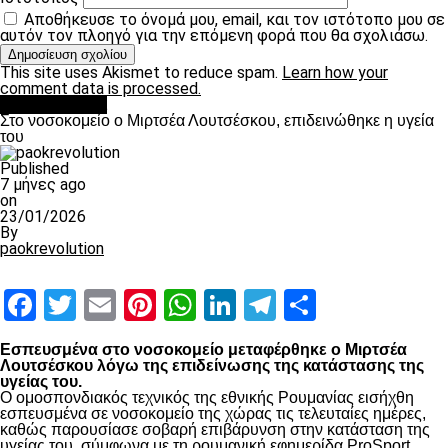
Αποθήκευσε το όνομά μου, email, και τον ιστότοπο μου σε
αυτόν τον πλοηγό για την επόμενη φορά που θα σχολιάσω.
This site uses Akismet to reduce spam.
Learn how your
comment data is processed.
Επικαιρότητα
Στο νοσοκομείο ο Μιρτσέα Λουτσέσκου, επιδεινώθηκε η υγεία
του
Published
7 μήνες ago
on
23/01/2026
By
paokrevolution
Facebook
Twitter
Email
Pinterest
WhatsApp
LinkedIn
Telegram
Μοιραστ
Εσπευσμένα στο νοσοκομείο μεταφέρθηκε ο Μιρτσέα
Λουτσέσκου λόγω της επιδείνωσης της κατάστασης της
υγείας του.
Ο ομοσπονδιακός τεχνικός της εθνικής Ρουμανίας εισήχθη
εσπευσμένα σε νοσοκομείο της χώρας τις τελευταίες ημέρες,
καθώς παρουσίασε σοβαρή επιβάρυνση στην κατάσταση της
υγείας του, σύμφωνα με τη ρουμανική εφημερίδα ProSport.