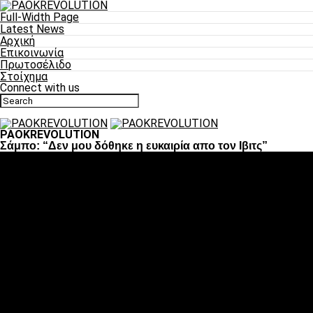
Full-Width Page
Latest News
Αρχική
Επικοινωνία
Πρωτοσέλιδο
Στοίχημα
Connect with us
PAOKREVOLUTION
Σάμπο: “Δεν μου δόθηκε η ευκαιρία απο τον Ιβιτς”
Ποδόσφαιρο
«Πλέον έχουμε αλλάξει σαν ομάδα, παίξαμε σαν ένα»
«Το πιο σημαντικό είναι η αυτοπεποίθηση των
ποδοσφαιριστών»
«Πάμε να διεκδικήσουμε την οκτάδα»
«Είναι απόλαυση να παίζεις για τον κόσμο του ΠΑΟΚ»
«Θα τα δώσουμε όλα κόντρα στη Λιόν για την οκτάδα»
Μπάσκετ