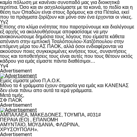
καμία πόλωση με κανέναν συνοπαδό μας για διοικητικά
τερτίπια. Όσο και αν ασχολούμαστε με τα κοινά, το πεδίο και η
θέση των Οπαδών είναι στους δρόμους και στα Πέταλα, εκεί
που τα πράγματα ζορίζουν και μόνο σαν ένα έρχονται οι νίκες.
Υγ2
Επίσης στο κλίμα ενότητας που παροτρύνουμε και διαλέγουμε
εξ αρχής να ακολουθήσουμε αποφασίσαμε να μην
ανακοινώσουμε δημόσια τους λόγους που είμαστε κάθετα
απέναντι στην εμπλοκή Τσαλόπουλου-Χατζόπουλου στην
επόμενη μέρα του ΑΣ ΠΑΟΚ, αλλά όσοι ενδιαφέρονται να
ακούσουν ποιες συγκεκριμένες κινήσεις τους, συναντήσεις
τους και τοποθετήσεις τους είναι αυτές που τους θέτουν εκτός
κάδρου για εμάς είμαστε πάντα διαθέσιμοι…
Υγ4
Advertisement
Εμείς είμαστε μόνο Π.Α.Ο.Κ.
Μόνο τα 4 γράμματα έχουν σημασία για εμάς και ΚΑΝΕΝΑΣ
δεν είναι πάνω απο αυτά τα ιερά γράμματα.
Μετά τιμής,
ΣΦ ΠΑΟΚ
Advertisement
ΑΜΠΑΛΑΕΑ, ΜΑΚΕΔΟΝΕΣ, ΤΟΥΜΠΑ, #031#
ΠΕΡΑΙΑ (ΕΟ) , ΕΠΑΝΟΜΗ
ΑΜΥΝΤΑΙΟ, ΜΟΥΔΑΝΙΑ, ΦΛΩΡΙΝΑ,
ΧΡΥΣΟΥΠΟΛΗ».
Advertisement