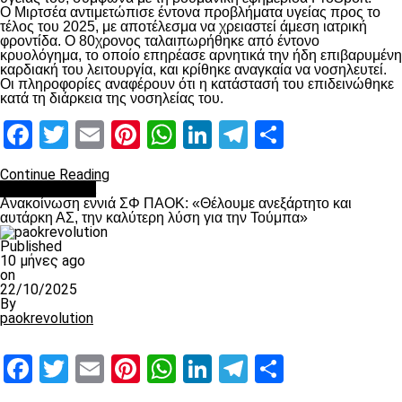
Ο Μιρτσέα αντιμετώπισε έντονα προβλήματα υγείας προς το
τέλος του 2025, με αποτέλεσμα να χρειαστεί άμεση ιατρική
φροντίδα. Ο 80χρονος ταλαιπωρήθηκε από έντονο
κρυολόγημα, το οποίο επηρέασε αρνητικά την ήδη επιβαρυμένη
καρδιακή του λειτουργία, και κρίθηκε αναγκαία να νοσηλευτεί.
Οι πληροφορίες αναφέρουν ότι η κατάστασή του επιδεινώθηκε
κατά τη διάρκεια της νοσηλείας του.
Facebook
Twitter
Email
Pinterest
WhatsApp
LinkedIn
Telegram
Μοιραστ
Continue Reading
Επικαιρότητα
Ανακοίνωση εννιά ΣΦ ΠΑΟΚ: «Θέλουμε ανεξάρτητο και
αυτάρκη ΑΣ, την καλύτερη λύση για την Τούμπα»
Published
10 μήνες ago
on
22/10/2025
By
paokrevolution
Facebook
Twitter
Email
Pinterest
WhatsApp
LinkedIn
Telegram
Μοιραστ