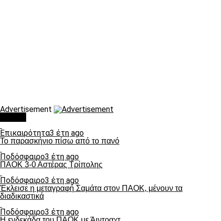
Advertisement
Τάσεις
Επικαιρότητα
3 έτη ago
Το παρασκήνιο πίσω από το πανό
Ποδόσφαιρο
3 έτη ago
ΠΑΟΚ 3-0 Αστέρας Τρίπολης
Ποδόσφαιρο
3 έτη ago
Έκλεισε η μεταγραφή Σαμάτα στον ΠΑΟΚ, μένουν τα
διαδικαστικά
Ποδόσφαιρο
3 έτη ago
Η ενδεκάδα του ΠΑΟΚ με Άιντραχτ