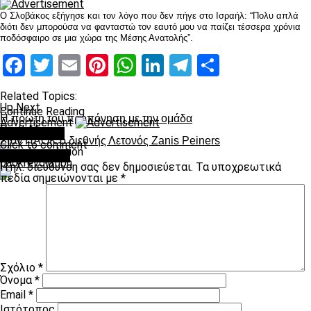
Ο Σλοβάκος εξήγησε και τον λόγο που δεν πήγε στο Ισραήλ: “Πολυ απλά
διότι δεν μπορούσα να φανταστώ τον εαυτό μου να παίζει τέσσερα χρόνια
ποδόσφαιρο σε μια χώρα της Μέσης Ανατολής”.
Facebook
Twitter
Email
Pinterest
WhatsApp
LinkedIn
Telegram
Μοιραστ
Related Topics:
Up Next
Continue Reading
Η πρώτη του προπόνηση με την ομάδα
Advertisement
Don't Miss
You may like
Στον ΠΑΟΚ ο διεθνής Λετονός Zanis Peiners
Click to comment
Leave a Reply
paokrevolution
Η ηλ. διεύθυνση σας δεν δημοσιεύεται.
Τα υποχρεωτικά
πεδία σημειώνονται με
*
Σχόλιο
*
Όνομα
*
Email
*
Ιστότοπος