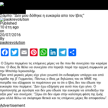
Στο OPEN τα προκριματικά, στη NOVA τα του πρωταθλήματος
Σαν σήμερα: Οταν “έφυγε” ο Λόραντ
Επικαιρότητα
Σάμπο: “Δεν μου δόθηκε η ευκαιρία απο τον Ιβιτς”
Published
10 έτη ago
on
20/07/2016
By
paokrevolution
Facebook
Twitter
Email
Pinterest
WhatsApp
LinkedIn
Telegram
Μοιραστ
Ο Σάμπο περιμένει τις επόμενες μέρες να δει που θα συνεχίσει την καριέρα
του. Ο ίδιος δε θέλει να συνεχίσει στο Ισραήλ παρά την αρχική συμφωνία με
την Μπεϊτάρ Ιερουσαλήμ.
Πριν από μερικές μέρες είχε γίνει γνωστό ότι ενδιαφέρον υπάρχει και από
ομάδα της β’ Γερμανίας. Πάντως ο ίδιος με δηλώσεις του σε ΜΜΕ της
πατρίδα του εξέφρασε το παράπονο για το ότι ο Ιβιτς δεν του έδωσε την
ευκαιρία που περίμενε: “Δεν έχω εξήγηση για αυτό που έχει γίνει. Ο
προπονητής με αγνόησε και δεν μου έδωσε την ευκαιρία να αποδείξω την
αξία μου” και συνέχισε: “Ξέρω ότι δεν είμαι στην καλύτερη φάση της ζωής
μου αλλά θέλω να σκέφτομαι θετικά και τις επόμενες μέρες θα αποφασίσω”.
Advertisement