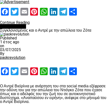
Facebook
Twitter
Email
Pinterest
WhatsApp
LinkedIn
Telegram
Μοιραστ
Continue Reading
Επικαιρότητα
Συγκλονισμένος και ο Αντρέ με την απώλεια του Ζότα
Published
1 έτος ago
on
03/07/2025
By
paokrevolution
Facebook
Twitter
Email
Pinterest
WhatsApp
LinkedIn
Telegram
Μοιραστ
Ο Αντρέ Βιεϊρίνια με ανάρτηση του στα social media εξέφρασε
την οδύνη του για την απώλεια του Ντιόγκο Ζότα που έχασε
όπως και ο αδελφός του την ζωή του σε αυτοκινητιστικό
δυστύχημα. «Αναπαύσου εν ειρήνη», ανέφερε στο μήνυμά του
ο Αντρέ Βιεϊρίνια.