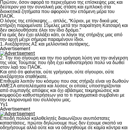
Πρώτον, όσον αφορά το περιεχόμενο της επίσκεψης μας και
δεύτερον για την συνολική μας στάση και εμπλοκή στα
διοικητικά ζητήματα που αφορούν την επόμενη μέρα του
ΠΑΟΚ.
Ο λόγος της επίσκεψης… απλός, “Κύριοι, με την δικιά μας
στήριξη παραμείνατε 15μελες μετά την παραίτηση Κατσαρή και
δεν ακολουθήσατε όλοι τον ίδιο δρόμο.”
Για εμάς δεν έχει αλλάξει κάτι, οι λόγοι της στήριξης μας από
την αρχή μέχρι σήμερα παραμένουν ίδιοι.
1. Ανεξάρτητος ΑΣ και μελλοντικά αυτάρκης,
Advertisement
2. Την πιο σίγουρη και την πιο γρήγορη λύση για την ανέγερση
της νέας Τούμπας που ήδη έχει καθυστερήσει πολύ να δωθεί
στον λαό του ΠΑΟΚ.
Και από ότι φαίνεται, ούτε γρήγοροι, ούτε σίγουροι, ούτε
ανεξάρτητοι σταθήκατε.
Επιθυμία λοιπόν του κόσμου που σας στήριξε είναι να δωθούν
ΑΜΕΣΑ αποτελέσματα και λύσεις οι οποίες υποστηρίζονται
από συμπαγής απόψεις και όχι αβάσιμες τεκμηριώσεις και
κομφούζιο καθυστερήσεων για το τι πραγματικά συμβαίνει με
την κληρονομιά του συλλόγου μας.
Υγ1
Advertisement
Επειδή πολλοί καλοθελητές διαιωνίζουν ανυπόστατες
καταστάσεις, πρώτοι δηλώνουμε πως δεν έχουμε σκοπό να
οδηγήσουμε αλλά ούτε και να οδηγηθούμε σε καμία κόντρα και