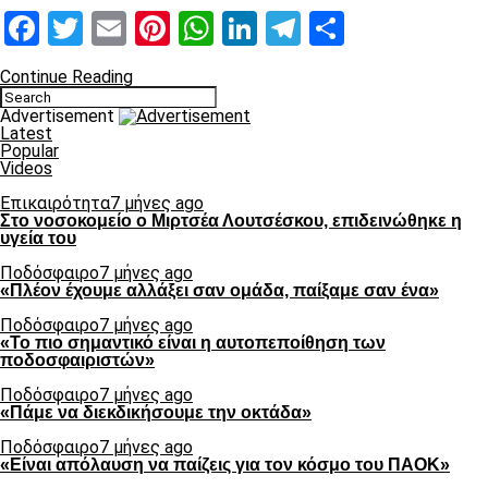
Facebook
Twitter
Email
Pinterest
WhatsApp
LinkedIn
Telegram
Μοιραστ
Continue Reading
Advertisement
Latest
Popular
Videos
Επικαιρότητα
7 μήνες ago
Στο νοσοκομείο ο Μιρτσέα Λουτσέσκου, επιδεινώθηκε η
υγεία του
Ποδόσφαιρο
7 μήνες ago
«Πλέον έχουμε αλλάξει σαν ομάδα, παίξαμε σαν ένα»
Ποδόσφαιρο
7 μήνες ago
«Το πιο σημαντικό είναι η αυτοπεποίθηση των
ποδοσφαιριστών»
Ποδόσφαιρο
7 μήνες ago
«Πάμε να διεκδικήσουμε την οκτάδα»
Ποδόσφαιρο
7 μήνες ago
«Είναι απόλαυση να παίζεις για τον κόσμο του ΠΑΟΚ»