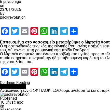
6 μήνες ago
on
23/01/2026
By
paokrevolution
Facebook
Twitter
Email
Pinterest
WhatsApp
LinkedIn
Telegram
Μοιραστ
Εσπευσμένα στο νοσοκομείο μεταφέρθηκε ο Μιρτσέα Λουτσ
Ο ομοσπονδιακός τεχνικός της εθνικής Ρουμανίας εισήχθη εσπ
του, σύμφωνα με τη ρουμανική εφημερίδα ProSport.
Ο Μιρτσέα αντιμετώπισε έντονα προβλήματα υγείας προς το τέλ
οποίο επηρέασε αρνητικά την ήδη επιβαρυμένη καρδιακή του λει
της νοσηλείας του.
Facebook
Twitter
Email
Pinterest
WhatsApp
LinkedIn
Telegram
Μοιραστ
Continue Reading
Επικαιρότητα
Ανακοίνωση εννιά ΣΦ ΠΑΟΚ: «Θέλουμε ανεξάρτητο και αυτάρκη
Published
10 μήνες ago
on