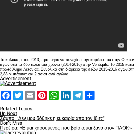
Το καλοκαίρι του 2013, προτίμησε να συνεχίσει την καριέρα του στην Ουκρ
αγωνιστεί τα δύο τελευταία χρόνια (2014-2016) στην Ventspils. To 2015 κα
πρωτάθλημα Λετονίας. Συνολικά στη διάρκεια της σεζόν 2015-2016 αγωνίστηκ
2,88 ριμπάουντ και 2 ασίστ ανά αγώνα.
Advertisement
Facebook
Twitter
Email
Pinterest
WhatsApp
LinkedIn
Telegram
Μοιραστ
Related Topics:
Up Next
Σάμπο: “Δεν μου δόθηκε η ευκαιρία απο τον Ιβιτς”
Don't Miss
Περέιρα: «Είμαι χαρούμενος που βρίσκομαι ξανά στον ΠΑΟΚ»