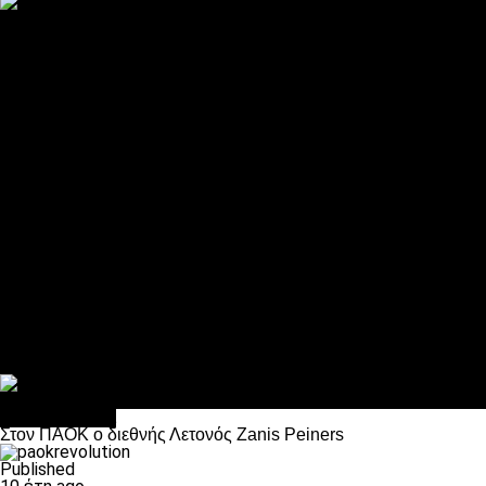
ΠΑΟΚ και τηλεοπτικά: αποκλειστικά απόφαση Σαββίδη
Αντίπαλοι
Νέα προβλήματα στην Μπέτις πριν την Τούμπα
Επίσημο «stop» στους φίλους του ΠΑΟΚ στο Αγρίνιο
Η Λιόν «σφυροκόπησε» τη Μονακό και πλησιάζει στο Champio
ΠΑΟΚ: Τι έκαναν οι αντίπαλοί του στο Europa League
Η Ριέκα διέκοψε την εγγραφή μελών ενόψει… ΠΑΟΚ
Διάφορα
Πέθανε ο μπαμπάς του Γιαννάκη, Λουκάς Μήλιος
ΣΦ ΠΑΟΚ Θύρα 4: Ανακοίνωσε οδική εκδρομή για τον αγώνα με
Κανείς δεν ξέχασε τα έξι αετόπουλα
Στο OPEN τα προκριματικά, στη NOVA τα του πρωταθλήματος
Σαν σήμερα: Οταν “έφυγε” ο Λόραντ
Επικαιρότητα
Στον ΠΑΟΚ ο διεθνής Λετονός Zanis Peiners
Published