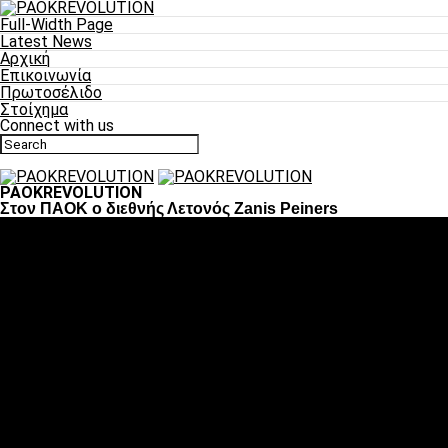
Full-Width Page
Latest News
Αρχική
Επικοινωνία
Πρωτοσέλιδο
Στοίχημα
Connect with us
PAOKREVOLUTION
Στον ΠΑΟΚ ο διεθνής Λετονός Zanis Peiners
Ποδόσφαιρο
«Πλέον έχουμε αλλάξει σαν ομάδα, παίξαμε σαν ένα»
«Το πιο σημαντικό είναι η αυτοπεποίθηση των ποδοσφαιριστώ
«Πάμε να διεκδικήσουμε την οκτάδα»
«Είναι απόλαυση να παίζεις για τον κόσμο του ΠΑΟΚ»
«Θα τα δώσουμε όλα κόντρα στη Λιόν για την οκτάδα»
Μπάσκετ
Αλλαγή ώρας με Σπόρτινγκ και Μπιλμπάο