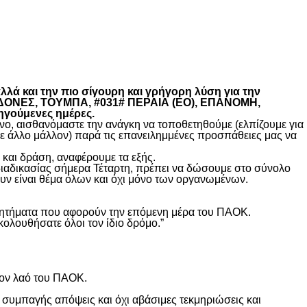
λά και την πιο σίγουρη και γρήγορη λύση για την
ΚΕΔΟΝΕΣ, ΤΟΥΜΠΑ, #031# ΠΕΡΑΙΑ (ΕΟ), ΕΠΑΝΟΜΗ,
ηγούμενες ημέρες.
, αισθανόμαστε την ανάγκη να τοποθετηθούμε (ελπίζουμε για
θε άλλο μάλλον) παρά τις επανειλημμένες προσπάθειες μας να
και δράση, αναφέρουμε τα εξής.
διαδικασίας σήμερα Τέταρτη, πρέπει να δώσουμε στο σύνολο
υν είναι θέμα όλων και όχι μόνο των οργανωμένων.
ά ζητήματα που αφορούν την επόμενη μέρα του ΠΑΟΚ.
κολουθήσατε όλοι τον ίδιο δρόμο.”
τον λαό του ΠΑΟΚ.
 συμπαγής απόψεις και όχι αβάσιμες τεκμηριώσεις και