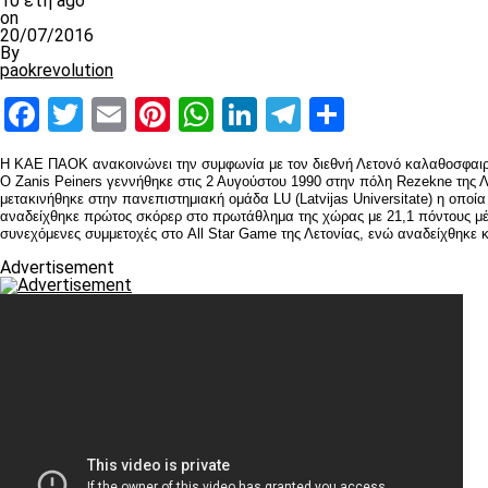
10 έτη ago
on
20/07/2016
By
paokrevolution
Facebook
Twitter
Email
Pinterest
WhatsApp
LinkedIn
Telegram
Μοιραστ
Η ΚΑΕ ΠΑΟΚ ανακοινώνει την συμφωνία με τον διεθνή Λετονό καλαθοσφαιρισ
Ο Zanis Peiners γεννήθηκε στις 2 Αυγούστου 1990 στην πόλη Rezekne της Λε
μετακινήθηκε στην πανεπιστημιακή ομάδα LU (Latvijas Universitate) η οποία
αναδείχθηκε πρώτος σκόρερ στο πρωτάθλημα της χώρας με 21,1 πόντους μέσ
συνεχόμενες συμμετοχές στο All Star Game της Λετονίας, ενώ αναδείχθηκε κ
Advertisement