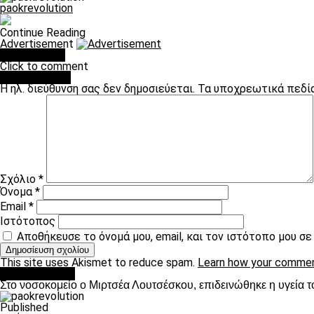
paokrevolution
Continue Reading
Advertisement
You may like
Click to comment
Leave a Reply
Η ηλ. διεύθυνση σας δεν δημοσιεύεται.
Τα υποχρεωτικά πεδί
Σχόλιο
*
Όνομα
*
Email
*
Ιστότοπος
Αποθήκευσε το όνομά μου, email, και τον ιστότοπο μου σ
This site uses Akismet to reduce spam.
Learn how your commen
Επικαιρότητα
Στο νοσοκομείο ο Μιρτσέα Λουτσέσκου, επιδεινώθηκε η υγεία τ
Published