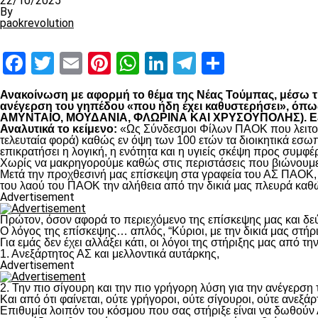
22/10/2025
By
paokrevolution
Facebook
Twitter
Email
Pinterest
WhatsApp
LinkedIn
Telegram
Μοιραστ
Ανακοίνωση με αφορμή το θέμα της Νέας Τούμπας, μέσω της
ανέγερση του γηπέδου «που ήδη έχει καθυστερήσει», 
ΑΜΥΝΤΑΙΟ, ΜΟΥΔΑΝΙΑ, ΦΛΩΡΙΝΑ ΚΑΙ ΧΡΥΣΟΥΠΟΛΗΣ). Εξηγο
Αναλυτικά το κείμενο:
«Ως Σύνδεσμοι Φίλων ΠΑΟΚ που λειτουρ
τελευταία φορά) καθώς εν όψη των 100 ετών τα διοικητικά εσω
επικρατήσει η λογική, η ενότητα και η υγιείς σκέψη προς συμ
Χωρίς να μακρηγορούμε καθώς στις περιστάσεις που βιώνουμε 
Μετά την προχθεσινή μας επίσκεψη στα γραφεία του ΑΣ ΠΑΟΚ, τ
του λαού του ΠΑΟΚ την αλήθεια από την δικιά μας πλευρά καθώ
Advertisement
Πρώτον, όσον αφορά το περιεχόμενο της επίσκεψης μας και δε
Ο λόγος της επίσκεψης… απλός, “Κύριοι, με την δικιά μας στήρ
Για εμάς δεν έχει αλλάξει κάτι, οι λόγοι της στήριξης μας από τ
1. Ανεξάρτητος ΑΣ και μελλοντικά αυτάρκης,
Advertisement
2. Την πιο σίγουρη και την πιο γρήγορη λύση για την ανέγερσ
Και από ότι φαίνεται, ούτε γρήγοροι, ούτε σίγουροι, ούτε ανεξάρ
Επιθυμία λοιπόν του κόσμου που σας στήριξε είναι να δωθούν