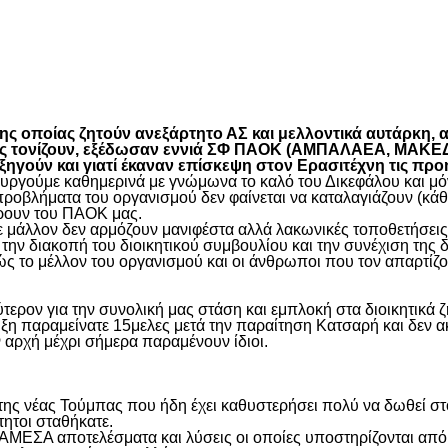
είτε
 οποίας ζητούν ανεξάρτητο ΑΣ και μελλοντικά αυτάρκη, αλ
όπως τονίζουν, εξέδωσαν εννιά ΣΦ ΠΑΟΚ (ΑΜΠΑΛΑΕΑ, ΜΑ
ύν και γιατί έκαναν επίσκεψη στον Ερασιτέχνη τις προ
γούμε καθημερινά με γνώμωνα το καλό του Δικεφάλου και μόνο
προβλήματα του οργανισμού δεν φαίνεται να καταλαγιάζουν (κά
φέρουν του ΠΑΟΚ μας.
μάλλον δεν αρμόζουν μανιφέστα αλλά λακωνικές τοποθετήσεις 
ην διακοπή του διοικητικού συμβουλίου και την συνέχιση της 
ς το μέλλον του οργανισμού και οι άνθρωποι που τον απαρτίζο
ύτερον για την συνολική μας στάση και εμπλοκή στα διοικητικ
ιξη παραμείνατε 15μελες μετά την παραίτηση Κατσαρή και δεν α
ην αρχή μέχρι σήμερα παραμένουν ίδιοι.
η της νέας Τούμπας που ήδη έχει καθυστερήσει πολύ να δωθεί σ
τητοι σταθήκατε.
 ΑΜΕΣΑ αποτελέσματα και λύσεις οι οποίες υποστηρίζονται από