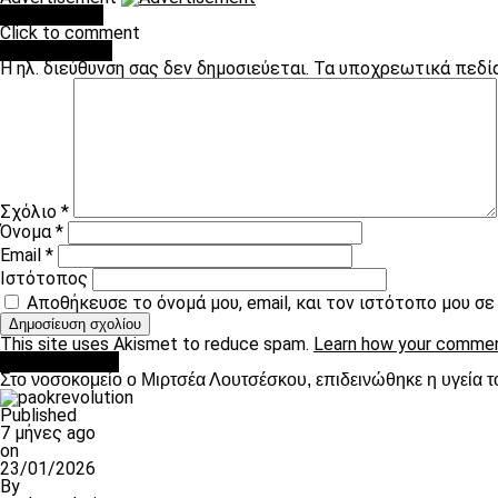
You may like
Click to comment
Leave a Reply
Η ηλ. διεύθυνση σας δεν δημοσιεύεται.
Τα υποχρεωτικά πεδί
Σχόλιο
*
Όνομα
*
Email
*
Ιστότοπος
Αποθήκευσε το όνομά μου, email, και τον ιστότοπο μου σ
This site uses Akismet to reduce spam.
Learn how your commen
Επικαιρότητα
Στο νοσοκομείο ο Μιρτσέα Λουτσέσκου, επιδεινώθηκε η υγεία τ
Published
7 μήνες ago
on
23/01/2026
By