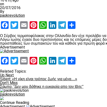
10 έτη ago
on
20/07/2016
By
paokrevolution
Facebook
Twitter
Email
Pinterest
WhatsApp
LinkedIn
Telegram
Μοιραστ
O Σέρβος τερματοφύλακας στην Ολλανδία δεν είχε προλάβει να
Λόγω ίωσης έχασε δυο προπονήσεις και τις επόμενες μέρες δο
προσπάθειες των συμπαικτών του και κάθισε για πρώτη φορά 
Advertisement
Facebook
Twitter
Email
Pinterest
WhatsApp
LinkedIn
Telegram
Μοιραστ
Related Topics:
Up Next
Sibert: «Η νίκη είναι τρόπος ζωής για μένα…»
Don't Miss
Σάμπο: “Δεν μου δόθηκε η ευκαιρία απο τον Ιβιτς”
paokrevolution
Continue Reading
Advertisement