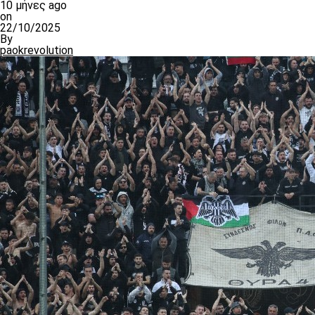
10 μήνες ago
on
22/10/2025
By
paokrevolution