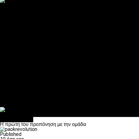
ΠΑΟΚ και τηλεοπτικά: αποκλειστικά απόφαση Σαββίδη
Αντίπαλοι
Νέα προβλήματα στην Μπέτις πριν την Τούμπα
Επίσημο «stop» στους φίλους του ΠΑΟΚ στο Αγρίνιο
Η Λιόν «σφυροκόπησε» τη Μονακό και πλησιάζει στο Champio
ΠΑΟΚ: Τι έκαναν οι αντίπαλοί του στο Europa League
Η Ριέκα διέκοψε την εγγραφή μελών ενόψει… ΠΑΟΚ
Διάφορα
Πέθανε ο μπαμπάς του Γιαννάκη, Λουκάς Μήλιος
ΣΦ ΠΑΟΚ Θύρα 4: Ανακοίνωσε οδική εκδρομή για τον αγώνα με
Κανείς δεν ξέχασε τα έξι αετόπουλα
Στο OPEN τα προκριματικά, στη NOVA τα του πρωταθλήματος
Σαν σήμερα: Οταν “έφυγε” ο Λόραντ
Επικαιρότητα
Η πρώτη του προπόνηση με την ομάδα
Published