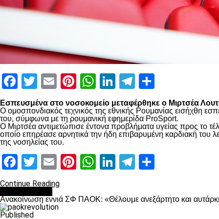
Facebook
Twitter
Email
Pinterest
WhatsApp
LinkedIn
Telegram
Μοιραστ
Εσπευσμένα στο νοσοκομείο μεταφέρθηκε ο Μιρτσέα Λουτσ
Ο ομοσπονδιακός τεχνικός της εθνικής Ρουμανίας εισήχθη εσπ
του, σύμφωνα με τη ρουμανική εφημερίδα ProSport.
Ο Μιρτσέα αντιμετώπισε έντονα προβλήματα υγείας προς το τέλ
οποίο επηρέασε αρνητικά την ήδη επιβαρυμένη καρδιακή του λει
της νοσηλείας του.
Facebook
Twitter
Email
Pinterest
WhatsApp
LinkedIn
Telegram
Μοιραστ
Continue Reading
Επικαιρότητα
Ανακοίνωση εννιά ΣΦ ΠΑΟΚ: «Θέλουμε ανεξάρτητο και αυτάρκη
Published