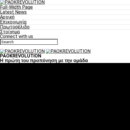
Full-Width Page
Latest News
Αρχική
Επικοινωνία
Πρωτοσέλιδο
Στοίχημα
Connect with us
PAOKREVOLUTION
Η πρώτη του προπόνηση με την ομάδα
Ποδόσφαιρο
«Πλέον έχουμε αλλάξει σαν ομάδα, παίξαμε σαν ένα»
«Το πιο σημαντικό είναι η αυτοπεποίθηση των ποδοσφαιριστώ
«Πάμε να διεκδικήσουμε την οκτάδα»
«Είναι απόλαυση να παίζεις για τον κόσμο του ΠΑΟΚ»
«Θα τα δώσουμε όλα κόντρα στη Λιόν για την οκτάδα»
Μπάσκετ
Αλλαγή ώρας με Σπόρτινγκ και Μπιλμπάο