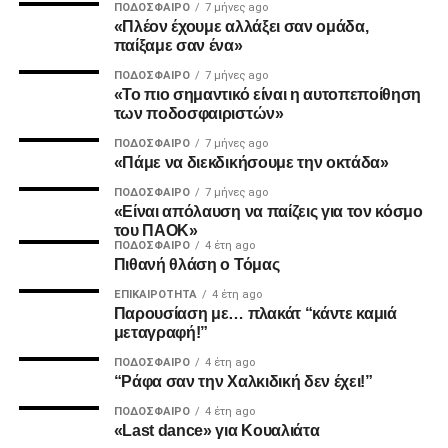
ΠΟΔΌΣΦΑΙΡΟ
7 μήνες ago
DON'T MISS
«Πλέον έχουμε αλλάξει σαν ομάδα,
Η Κηφισιά τον έστειλε στο +3
παίξαμε σαν ένα»
MVP
ΠΟΔΌΣΦΑΙΡΟ
7 μήνες ago
«Το πιο σημαντικό είναι η αυτοπεποίθηση
paokrevolution
Ο Καμαρά έκρινε ακόμη ένα ματς του ΠΑΟΚ τη φετινή
των ποδοσφαιριστών»
σεζόν με κεφαλιά, μετά τα σημαντικά γκολ του κόντρα σε
ΠΟΔΌΣΦΑΙΡΟ
7 μήνες ago
Ατρόμητο και Λεβαδειακό.
«Πάμε να διεκδικήσουμε την οκτάδα»
ΠΟΔΌΣΦΑΙΡΟ
7 μήνες ago
ΔΙΑΙΤΗΣΙΑ
«Είναι απόλαυση να παίζεις για τον κόσμο
του ΠΑΟΚ»
Ο Τσακαλίδης δεν ήρθε αντιμέτωπος με κάποια δύσκολη
ΠΟΔΌΣΦΑΙΡΟ
4 έτη ago
Πιθανή θλάση ο Τόμας
φάση. Καταλόγισε στο 21’ χωρίς δεύτερη σκέψη το
πέναλτι υπέρ του Παναιτωλικού για μαρκάρισμα του
ΕΠΙΚΑΙΡΌΤΗΤΑ
4 έτη ago
Παρουσίαση με… πλακάτ “κάντε καμιά
Μιχαηλίδη και έβγαλε συνολικά από το τσεπάκι του επτά
μεταγραφή!”
κίτρινες.
ΠΟΔΌΣΦΑΙΡΟ
4 έτη ago
“Ράφα σαν την Χαλκιδική δεν έχει!”
ADVERTISEMENT
ΠΟΔΌΣΦΑΙΡΟ
4 έτη ago
«Last dance» για Κουαλιάτα