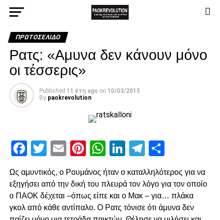
ΠΡΩΤΟΣΈΛΙΔΟ
Ρατς: «Αμυνα δεν κάνουν μόνο
οι τέσσερις»
Published
11 έτη ago
on
10/03/2015
By
paokrevolution
Facebook
Twitter
Email
Pinterest
WhatsApp
LinkedIn
Telegram
Μοιρασ
Ως αμυντικός, ο Ρουμάνος ήταν ο καταλληλότερος για να
εξηγήσει από την δική του πλευρά τον λόγο για τον οποίο
ο ΠΑΟΚ δέχεται –όπως είπε και ο Μακ – για… πλάκα
γκολ από κάθε αντίπαλο. Ο Ρατς τόνισε ότι άμυνα δεν
παίζει μόνο μια τετράδα παικτών. Θέλησε να μιλήσει και