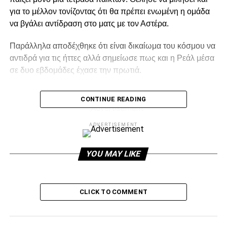
για το μέλλον τονίζοντας ότι θα πρέπει ενωμένη η ομάδα
να βγάλει αντίδραση στο ματς με τον Αστέρα.
Παράλληλα αποδέχθηκε ότι είναι δικαίωμα του κόσμου να
αντιδρά για τις ήττες αλλά σημείωσε πως και η Ρεάλ μέσα
σε δυο εβδομάδες έχασε την πρωτιά.
CONTINUE READING
ADVERTISEMENT
ADVERTISEMENT
– Ραζβάν, το 1-2 στην Λεωφόρο μέσα σε πέντε λεπτά
YOU MAY LIKE
έγινε 3-2 για τον Παναθηναϊκό. Υπάρχει εξήγηση;
« Αναμφίβολα πρόκειται για ένα κακό αποτέλεσμα για
CLICK TO COMMENT
εμάς. Χάσαμε ένα παιχνίδι στο οποίο αν και
προηγηθήκαμε με 2-1, μέσα σε πέντε λεπτά βρεθήκαμε να
είμαστε πίσω στο σκορ. Αν σκεφτούμε τον τρόπο με τον