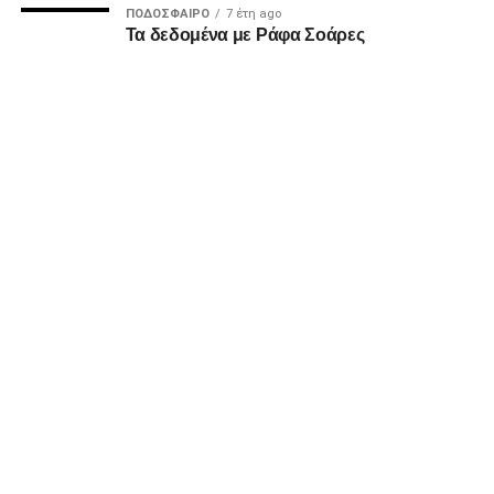
ΠΟΔΌΣΦΑΙΡΟ
7 έτη ago
Τα δεδομένα με Ράφα Σοάρες
Οι συνθέσεις των δύο ομάδων:
Παναιτωλικός:
Τσάβες, Μπακάκης (63’ Μαυρίας),
Παντελάκης, Μαιντέβατς (63’ Λομόνακο), Πέρες, Λαχούντ
(81’ Μπελεβώνης), Σιέλης, Μπουζούκης (63΄Λουίς),
Τορεχόν, Στάγιτς, Λιάβας.
ΠΑΟΚ:
Κοτάρσκι, Σάστρε (62’ Μπάμπα), Ότο, Κεντζιόρα,
Μιχαηλίδης, Καμαρά, Σβαμπ (62’ Οζντόεφ), Ζίβκοβιτς,
Μουργκ (46’ Κωνστσντέλιας), Σορετίρε (69’ Τισουντάλι),
Τσάλοφ (62’ Σαμάτα).
ADVERTISEMENT