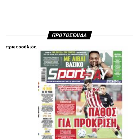
Facebook
Twitter
Email
Pinterest
WhatsApp
LinkedIn
Telegram
Μοιρασ
ΠΡΩΤΟΣΕΛΙΔΑ
πρωτοσέλιδα