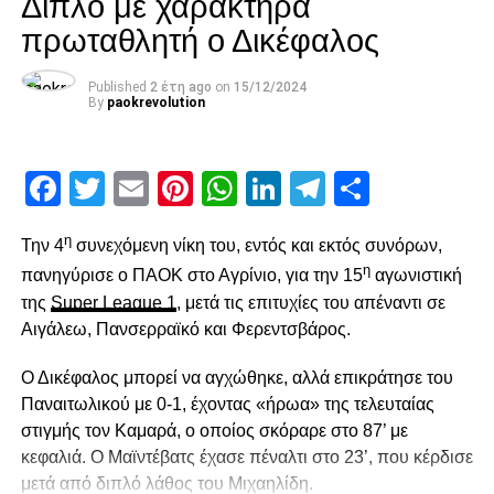
Διπλό με χαρακτήρα
paokrevolution
πρωταθλητή ο Δικέφαλος
Published
2 έτη ago
on
15/12/2024
By
paokrevolution
Facebook
Twitter
Email
Pinterest
WhatsApp
LinkedIn
Telegram
Μοιρασ
η
Την 4
συνεχόμενη νίκη του, εντός και εκτός συνόρων,
η
πανηγύρισε ο ΠΑΟΚ στο Αγρίνιο, για την 15
αγωνιστική
της
Super League 1
, μετά τις επιτυχίες του απέναντι σε
Αιγάλεω, Πανσερραϊκό και Φερεντσβάρος.
Ο Δικέφαλος μπορεί να αγχώθηκε, αλλά επικράτησε του
Παναιτωλικού με 0-1, έχοντας «ήρωα» της τελευταίας
στιγμής τον Καμαρά, ο οποίος σκόραρε στο 87’ με
κεφαλιά. Ο Μαϊντέβατς έχασε πέναλτι στο 23’, που κέρδισε
μετά από διπλό λάθος του Μιχαηλίδη.