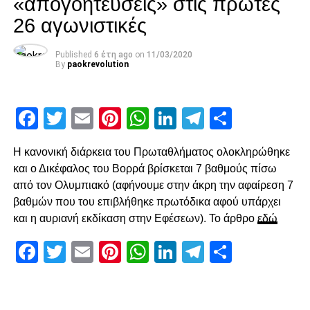
«απογοητεύσεις» στις πρώτες
με άστοχο σουτ του Σάστρε εκτός περιοχής, πριν στο 58′ ο
26 αγωνιστικές
Ότο χάσει σπουδαία ευκαιρία με πλασέ από την μικρή
περιοχή.
Published
6 έτη ago
on
11/03/2020
By
paokrevolution
Ο Κοτάρσκι «έσωσε» τον Καμαρά
Στο 60’ ο Παναιτωλικός απείλησε από μεγάλο λάθος του
Facebook
Twitter
Email
Pinterest
WhatsApp
LinkedIn
Telegram
Μοιρασ
Καμαρά, ο οποίος προσπάθησε να γυρίσει προς τα πίσω,
ο Λαχούντ βγήκε απέναντι από τον Κοτάρσκι, αλλά ο
Η κανονική διάρκεια του Πρωταθλήματος ολοκληρώθηκε
Κροάτης τον νίκησε. Η επόμενη αξιοσημείωτη φάση
και ο Δικέφαλος του Βορρά βρίσκεται 7 βαθμούς πίσω
καταγράφηκε στο 78’, με γύρισμα του Ζίβκοβιτς στην
από τον Ολυμπιακό (αφήνουμε στην άκρη την αφαίρεση 7
καρδιά της περιοχής και επέμβαση του Τσάβες προ του
βαθμών που του επιβλήθηκε πρωτόδικα αφού υπάρχει
επερχόμενου Τισουντάλι.
και η αυριανή εκδίκαση στην Εφέσεων). Το άρθρο
εδώ
Facebook
Twitter
Email
Pinterest
WhatsApp
LinkedIn
Telegram
Μοιρασ
ADVERTISEMENT