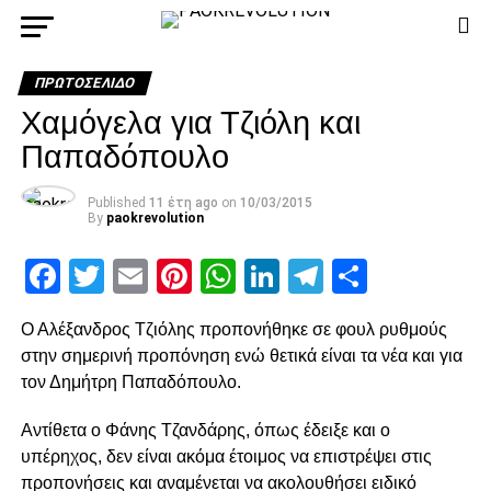
ΠΡΩΤΟΣΈΛΙΔΟ
Χαμόγελα για Τζιόλη και
Παπαδόπουλο
Published
11 έτη ago
on
10/03/2015
By
paokrevolution
Facebook
Twitter
Email
Pinterest
WhatsApp
LinkedIn
Telegram
Μοιρασ
Ο Αλέξανδρος Τζιόλης προπονήθηκε σε φουλ ρυθμούς
στην σημερινή προπόνηση ενώ θετικά είναι τα νέα και για
τον Δημήτρη Παπαδόπουλο.
Αντίθετα ο Φάνης Τζανδάρης, όπως έδειξε και ο
υπέρηχος, δεν είναι ακόμα έτοιμος να επιστρέψει στις
προπονήσεις και αναμένεται να ακολουθήσει ειδικό