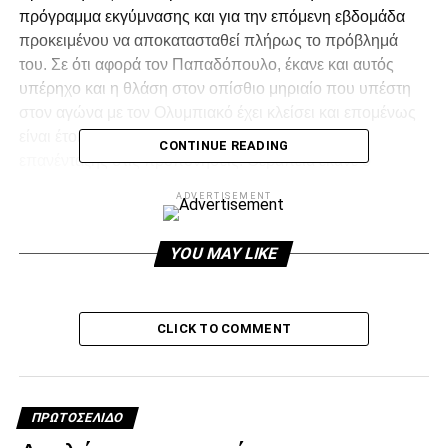
πρόγραμμα εκγύμνασης και για την επόμενη εβδομάδα
προκειμένου να αποκατασταθεί πλήρως το πρόβλημά
του. Σε ότι αφορά τον Παπαδόπουλο, έκανε και αυτός
υπέρηχο και η θλάση στον οπίσθιο μηριαίο που υπέστη
στον αγώνα με τον Ολυμπιακό έχει κλείσει και επομένως
είναι έτοιμος να ξεκινήσει πρόγραμμα σταδιακής
CONTINUE READING
επανένταξης στις προπονήσεις. Θεραπεία έκανε ο
Μαντούρο
ADVERTISEMENT
Facebook
Twitter
Email
Pinterest
WhatsApp
LinkedIn
Telegram
Μοιρασ
YOU MAY LIKE
RELATED TOPICS:
UP NEXT
CLICK TO COMMENT
Σάββατο με Αστέρα
DON'T MISS
Ρατς: «Αμυνα δεν κάνουν μόνο οι τέσσερις»
ΠΡΩΤΟΣΈΛΙΔΟ