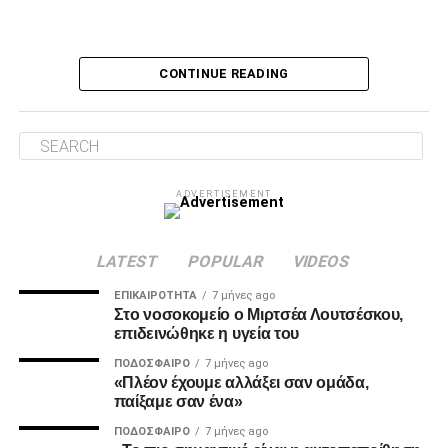
Ο Τσάβες είπε «όχι» σε σουτ του Ζίβκοβιτς
Δύο λεπτά αργότερα, ο Τσάβες έσωσε με το πόδι στην
CONTINUE READING
κλειστή του γωνία, μετά από σουτ του Ζίβκοβιτς και στην
επόμενη φάση ο Καμαρά είδε σε κεφαλιά του τη μπάλα να
φεύγει ελάχιστα πάνω από την εστία.
Λύτρωση στο 87’
ADVERTISEMENT
Το πολυπόθητο γκολ για τον ΠΑΟΚ ήρθε, τελικά, στο 87′.
Ο Ζίβκοβιτς εκτέλεσε κόρνερ και ο Μαντί Καμαρά με
κεφαλιά ακριβείας έστειλε τη μπάλα στο βάθος της εστίας
LATEST
POPULAR
VIDEOS
του Παναιτωλικού, γράφοντας το 0-1.
ΕΠΙΚΑΙΡΌΤΗΤΑ
7 μήνες ago
Στο νοσοκομείο ο Μιρτσέα Λουτσέσκου,
επιδεινώθηκε η υγεία του
ADVERTISEMENT
ΠΟΔΌΣΦΑΙΡΟ
7 μήνες ago
«Πλέον έχουμε αλλάξει σαν ομάδα,
παίξαμε σαν ένα»
ΠΟΔΌΣΦΑΙΡΟ
7 μήνες ago
MVP