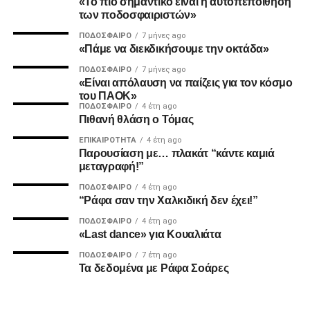
«Το πιο σημαντικό είναι η αυτοπεποίθηση
των ποδοσφαιριστών»
Ο Καμαρά έκρινε ακόμη ένα ματς του ΠΑΟΚ τη φετινή
ΠΟΔΌΣΦΑΙΡΟ
7 μήνες ago
σεζόν με κεφαλιά, μετά τα σημαντικά γκολ του κόντρα σε
«Πάμε να διεκδικήσουμε την οκτάδα»
Ατρόμητο και Λεβαδειακό.
ΠΟΔΌΣΦΑΙΡΟ
7 μήνες ago
«Είναι απόλαυση να παίζεις για τον κόσμο
ΔΙΑΙΤΗΣΙΑ
του ΠΑΟΚ»
ΠΟΔΌΣΦΑΙΡΟ
4 έτη ago
Πιθανή θλάση ο Τόμας
Ο Τσακαλίδης δεν ήρθε αντιμέτωπος με κάποια δύσκολη
φάση. Καταλόγισε στο 21’ χωρίς δεύτερη σκέψη το
ΕΠΙΚΑΙΡΌΤΗΤΑ
4 έτη ago
Παρουσίαση με… πλακάτ “κάντε καμιά
πέναλτι υπέρ του Παναιτωλικού για μαρκάρισμα του
μεταγραφή!”
Μιχαηλίδη και έβγαλε συνολικά από το τσεπάκι του επτά
ΠΟΔΌΣΦΑΙΡΟ
4 έτη ago
κίτρινες.
“Ράφα σαν την Χαλκιδική δεν έχει!”
ΠΟΔΌΣΦΑΙΡΟ
4 έτη ago
«Last dance» για Κουαλιάτα
ADVERTISEMENT
ΠΟΔΌΣΦΑΙΡΟ
7 έτη ago
Τα δεδομένα με Ράφα Σοάρες
Οι συνθέσεις των δύο ομάδων: