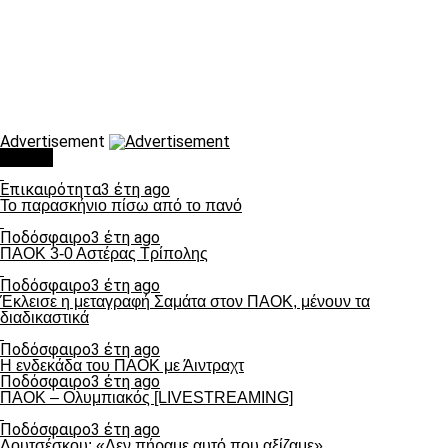
Advertisement
Τάσεις
Επικαιρότητα
3 έτη ago
Το παρασκήνιο πίσω από το πανό
Ποδόσφαιρο
3 έτη ago
ΠΑΟΚ 3-0 Αστέρας Τρίπολης
Ποδόσφαιρο
3 έτη ago
Έκλεισε η μεταγραφή Σαμάτα στον ΠΑΟΚ, μένουν τα
διαδικαστικά
Ποδόσφαιρο
3 έτη ago
Η ενδεκάδα του ΠΑΟΚ με Άιντραχτ
Ποδόσφαιρο
3 έτη ago
ΠΑΟΚ – Ολυμπιακός [LIVESTREAMING]
Ποδόσφαιρο
3 έτη ago
Λουτσέσκου: «Δεν πήραμε αυτό που αξίζαμε»