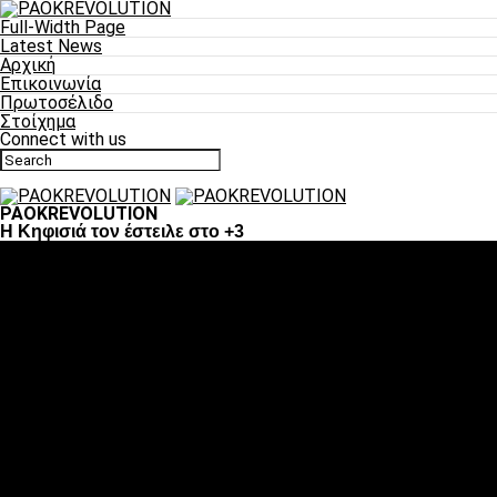
Full-Width Page
Latest News
Αρχική
Επικοινωνία
Πρωτοσέλιδο
Στοίχημα
Connect with us
PAOKREVOLUTION
Η Κηφισιά τον έστειλε στο +3
Ποδόσφαιρο
«Πλέον έχουμε αλλάξει σαν ομάδα, παίξαμε σαν ένα»
«Το πιο σημαντικό είναι η αυτοπεποίθηση των
ποδοσφαιριστών»
«Πάμε να διεκδικήσουμε την οκτάδα»
«Είναι απόλαυση να παίζεις για τον κόσμο του ΠΑΟΚ»
«Θα τα δώσουμε όλα κόντρα στη Λιόν για την οκτάδα»
Μπάσκετ