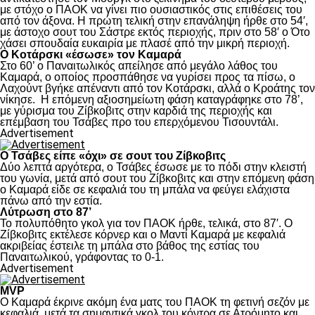
με στόχο ο ΠΑΟΚ να γίνει πιο ουσιαστικός στις επιθέσεις του
από τον άξονα. Η πρώτη τελική στην επανάληψη ήρθε στο 54′,
με άστοχο σουτ του Σάστρε εκτός περιοχής, πριν στο 58′ ο Ότο
χάσει σπουδαία ευκαιρία με πλασέ από την μικρή περιοχή.
Ο Κοτάρσκι «έσωσε» τον Καμαρά
Στο 60’ ο Παναιτωλικός απείλησε από μεγάλο λάθος του
Καμαρά, ο οποίος προσπάθησε να γυρίσει προς τα πίσω, ο
Λαχούντ βγήκε απέναντι από τον Κοτάρσκι, αλλά ο Κροάτης τον
νίκησε. Η επόμενη αξιοσημείωτη φάση καταγράφηκε στο 78’,
με γύρισμα του Ζίβκοβιτς στην καρδιά της περιοχής και
επέμβαση του Τσάβες προ του επερχόμενου Τισουντάλι.
Advertisement
Ο Τσάβες είπε «όχι» σε σουτ του Ζίβκοβιτς
Δύο λεπτά αργότερα, ο Τσάβες έσωσε με το πόδι στην κλειστή
του γωνία, μετά από σουτ του Ζίβκοβιτς και στην επόμενη φάση
ο Καμαρά είδε σε κεφαλιά του τη μπάλα να φεύγει ελάχιστα
πάνω από την εστία.
Λύτρωση στο 87’
Το πολυπόθητο γκολ για τον ΠΑΟΚ ήρθε, τελικά, στο 87′. Ο
Ζίβκοβιτς εκτέλεσε κόρνερ και ο Μαντί Καμαρά με κεφαλιά
ακριβείας έστειλε τη μπάλα στο βάθος της εστίας του
Παναιτωλικού, γράφοντας το 0-1.
Advertisement
MVP
Ο Καμαρά έκρινε ακόμη ένα ματς του ΠΑΟΚ τη φετινή σεζόν με
κεφαλιά, μετά τα σημαντικά γκολ του κόντρα σε Ατρόμητο και