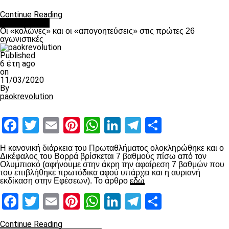
Continue Reading
Ποδόσφαιρο
Οι «κολώνες» και οι «απογοητεύσεις» στις πρώτες 26
αγωνιστικές
Published
6 έτη ago
on
11/03/2020
By
paokrevolution
Facebook
Twitter
Email
Pinterest
WhatsApp
LinkedIn
Telegram
Μοιραστ
Η κανονική διάρκεια του Πρωταθλήματος ολοκληρώθηκε και ο
Δικέφαλος του Βορρά βρίσκεται 7 βαθμούς πίσω από τον
Ολυμπιακό (αφήνουμε στην άκρη την αφαίρεση 7 βαθμών που
του επιβλήθηκε πρωτόδικα αφού υπάρχει και η αυριανή
εκδίκαση στην Εφέσεων). Το άρθρο
εδώ
Facebook
Twitter
Email
Pinterest
WhatsApp
LinkedIn
Telegram
Μοιραστ
Continue Reading