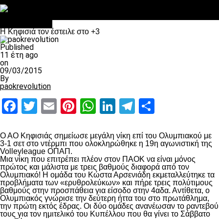
Στο OPEN τα προκριματικά, στη NOVA τα του πρωταθλήματος
Σαν σήμερα: Οταν “έφυγε” ο Λόραντ
πρωτοσέλιδο
Η Κηφισιά τον έστειλε στο +3
Published
11 έτη ago
on
09/03/2015
By
paokrevolution
Facebook
Twitter
Email
Pinterest
WhatsApp
LinkedIn
Telegram
Μοιραστ
Ο ΑΟ Κηφισιάς σημείωσε μεγάλη νίκη επί του Ολυμπιακού με
3-1 σετ στο ντέρμπι που ολοκληρώθηκε η 19η αγωνιστική της
Volleyleague ΟΠΑΠ.
Μια νίκη που επιτρέπει πλέον στον ΠΑΟΚ να είναι μόνος
πρώτος και μάλιστα με τρεις βαθμούς διαφορά από τον
Ολυμπιακό! H ομάδα του Κώστα Αρσενιάδη εκμεταλλεύτηκε τα
προβλήματα των «ερυθρολεύκων» και πήρε τρεις πολύτιμους
βαθμούς στην προσπάθεια για είσοδο στην 4αδα. Αντίθετα, ο
Ολυμπιακός γνώρισε την δεύτερη ήττα του στο πρωτάθλημα,
την πρώτη εκτός έδρας. Οι δύο ομάδες ανανέωσαν το ραντεβού
τους για τον ημιτελικό του Κυπέλλου που θα γίνει το Σάββατο