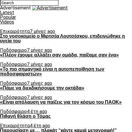
Advertisement
Latest
Popular
Videos
Επικαιρότητα
7 μήνες ago
Στο νοσοκομείο ο Μιρτσέα Λουτσέσκου, επιδεινώθηκε η
υγεία του
Ποδόσφαιρο
7 μήνες ago
«Πλέον έχουμε αλλάξει σαν ομάδα, παίξαμε σαν ένα»
Ποδόσφαιρο
7 μήνες ago
«Το πιο σημαντικό είναι η αυτοπεποίθηση των
ποδοσφαιριστών»
Ποδόσφαιρο
7 μήνες ago
«Πάμε να διεκδικήσουμε την οκτάδα»
Ποδόσφαιρο
7 μήνες ago
«Είναι απόλαυση να παίζεις για τον κόσμο του ΠΑΟΚ»
Ποδόσφαιρο
4 έτη ago
Πιθανή θλάση ο Τόμας
Επικαιρότητα
4 έτη ago
Παρουσίαση με… πλακάτ “κάντε καμιά μεταγραφή!”