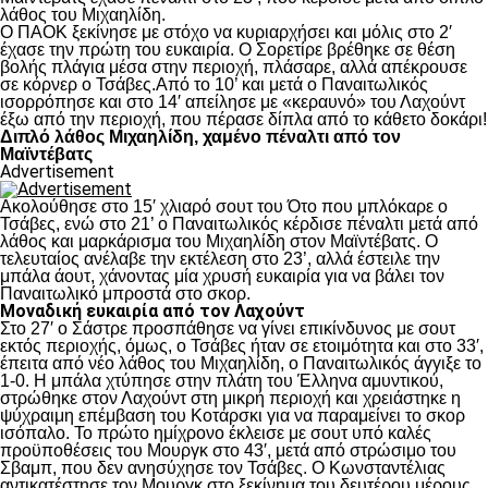
λάθος του Μιχαηλίδη.
Ο ΠΑΟΚ ξεκίνησε με στόχο να κυριαρχήσει και μόλις στο 2′
έχασε την πρώτη του ευκαιρία. Ο Σορετίρε βρέθηκε σε θέση
βολής πλάγια μέσα στην περιοχή, πλάσαρε, αλλά απέκρουσε
σε κόρνερ ο Τσάβες.Από το 10’ και μετά ο Παναιτωλικός
ισορρόπησε και στο 14′ απείλησε με «κεραυνό» του Λαχούντ
έξω από την περιοχή, που πέρασε δίπλα από το κάθετο δοκάρι!
Διπλό λάθος Μιχαηλίδη, χαμένο πέναλτι από τον
Μαϊντέβατς
Advertisement
Ακολούθησε στο 15′ χλιαρό σουτ του Ότο που μπλόκαρε ο
Τσάβες, ενώ στο 21’ ο Παναιτωλικός κέρδισε πέναλτι μετά από
λάθος και μαρκάρισμα του Μιχαηλίδη στον Μαϊντέβατς. Ο
τελευταίος ανέλαβε την εκτέλεση στο 23’, αλλά έστειλε την
μπάλα άουτ, χάνοντας μία χρυσή ευκαιρία για να βάλει τον
Παναιτωλικό μπροστά στο σκορ.
Μοναδική ευκαιρία από τον Λαχούντ
Στο 27′ ο Σάστρε προσπάθησε να γίνει επικίνδυνος με σουτ
εκτός περιοχής, όμως, ο Τσάβες ήταν σε ετοιμότητα και στο 33′,
έπειτα από νέο λάθος του Μιχαηλίδη, ο Παναιτωλικός άγγιξε το
1-0. Η μπάλα χτύπησε στην πλάτη του Έλληνα αμυντικού,
στρώθηκε στον Λαχούντ στη μικρή περιοχή και χρειάστηκε η
ψύχραιμη επέμβαση του Κοτάρσκι για να παραμείνει το σκορ
ισόπαλο. Το πρώτο ημίχρονο έκλεισε με σουτ υπό καλές
προϋποθέσεις του Μουργκ στο 43′, μετά από στρώσιμο του
Σβαμπ, που δεν ανησύχησε τον Τσάβες. Ο Κωνσταντέλιας
αντικατέστησε τον Μουργκ στο ξεκίνημα του δευτέρου μέρους,