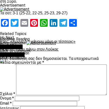
στη Σύρο.
Advertisement
Τα σετ: 3-1 (25-22, 22-25, 25-23, 29-27)
Facebook
Twitter
Email
Pinterest
WhatsApp
LinkedIn
Telegram
Μοιραστ
Related Topics:
Up Next
Continue Reading
Ρατς: «Αμυνα δεν κάνουν μόνο οι τέσσερις»
Advertisement
Don't Miss
You may like
Θέλει να χτίσει πάνω στον Λούκας
Click to comment
Leave a Reply
paokrevolution
Η ηλ. διεύθυνση σας δεν δημοσιεύεται.
Τα υποχρεωτικά
πεδία σημειώνονται με
*
Σχόλιο
*
Όνομα
*
Email
*
Ιστότοπος