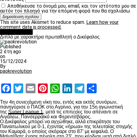
Αποθήκευσε το όνομά μου, email, και τον ιστότοπο μου σε
αυτόν τον πλοηγό για την επόμενη φορά που θα σχολιάσω.
This site uses Akismet to reduce spam.
Learn how your
comment data is processed.
πρωτοσέλιδο
Διπλό με χαρακτήρα πρωταθλητή ο Δικέφαλος
Published
2 έτη ago
on
15/12/2024
By
paokrevolution
Facebook
Twitter
Email
Pinterest
WhatsApp
LinkedIn
Telegram
Μοιραστ
Την 4
η
συνεχόμενη νίκη του, εντός και εκτός συνόρων,
πανηγύρισε ο ΠΑΟΚ στο Αγρίνιο, για την 15
η
αγωνιστική
της
Super League 1
, μετά τις επιτυχίες του απέναντι σε
Αιγάλεω, Πανσερραϊκό και Φερεντσβάρος.
Ο Δικέφαλος μπορεί να αγχώθηκε, αλλά επικράτησε του
Παναιτωλικού με 0-1, έχοντας «ήρωα» της τελευταίας στιγμής
τον Καμαρά, ο οποίος σκόραρε στο 87’ με κεφαλιά. Ο
Μαϊντέβατς έχασε πέναλτι στο 23’, που κέρδισε μετά από διπλό