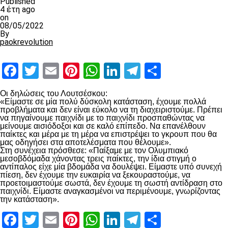
Published
4 έτη ago
on
08/05/2022
By
paokrevolution
Facebook
Twitter
Email
Pinterest
WhatsApp
LinkedIn
Telegram
Μοιραστ
Οι δηλώσεις του Λουτσέσκου:
«Είμαστε σε μία πολύ δύσκολη κατάσταση, έχουμε πολλά
προβλήματα και δεν είναι εύκολο να τη διαχειριστούμε. Πρέπει
να πηγαίνουμε παιχνίδι με το παιχνίδι προσπαθώντας να
μείνουμε αισιόδοξοι και σε καλό επίπεδο. Να επανέλθουν
παίκτες και μέρα με τη μέρα να επιστρέψει το γκρουπ που θα
μας οδηγήσει στα αποτελέσματα που θέλουμε».
Στη συνέχεια πρόσθεσε: «Παίξαμε με τον Ολυμπιακό
μεσοβδόμαδα χάνοντας τρεις παίκτες, την ίδια στιγμή ο
αντίπαλος είχε μία βδομάδα να δουλέψει. Είμαστε υπό συνεχή
πίεση, δεν έχουμε την ευκαιρία να ξεκουραστούμε, να
προετοιμαστούμε σωστά, δεν έχουμε τη σωστή αντίδραση στο
παιχνίδι. Είμαστε αναγκασμένοι να περιμένουμε, γνωρίζοντας
την κατάσταση».
Facebook
Twitter
Email
Pinterest
WhatsApp
LinkedIn
Telegram
Μοιραστ