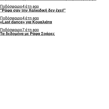
Ποδόσφαιρο
4 έτη ago
“Ράφα σαν την Χαλκιδική δεν έχει!”
Ποδόσφαιρο
4 έτη ago
«Last dance» για Κουαλιάτα
Ποδόσφαιρο
7 έτη ago
Τα δεδομένα με Ράφα Σοάρες