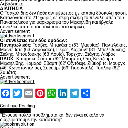
Λεβαδειακό.
ΔΙΑΙΤΗΣΙΑ
Ο Τσακαλίδης δεν ήρθε αντιμέτωπος με κάποια δύσκολη φάση.
Καταλόγισε στο 21’ χωρίς δεύτερη σκέψη το πέναλτι υπέρ του
Παναιτωλικού για μαρκάρισμα του Μιχαηλίδη και έβγαλε
συνολικά από το τσεπάκι του επτά κίτρινες.
Advertisement
Οι συνθέσεις των δύο ομάδων:
Παναιτωλικός:
Τσάβες, Μπακάκης (63’ Μαυρίας), Παντελάκης,
Μαιντέβατς (63’ Λομόνακο), Πέρες, Λαχούντ (81’ Μπελεβώνης),
Σιέλης, Μπουζούκης (63΄Λουίς), Τορεχόν, Στάγιτς, Λιάβας.
ΠΑΟΚ:
Κοτάρσκι, Σάστρε (62’ Μπάμπα), Ότο, Κεντζιόρα,
Μιχαηλίδης, Καμαρά, Σβαμπ (62’ Οζντόεφ), Ζίβκοβιτς, Μουργκ
(46’ Κωνστσντέλιας), Σορετίρε (69’ Τισουντάλι), Τσάλοφ (62’
Σαμάτα).
Advertisement
Facebook
Twitter
Email
Pinterest
WhatsApp
LinkedIn
Telegram
Μοιραστ
Continue Reading
πρωτοσέλιδο
“Έχουμε πολλά προβλήματα και δεν είναι εύκολο να
διαχειριστούμε την κατάσταση”