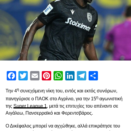
Facebook
Twitter
Email
Pinterest
WhatsApp
LinkedIn
Telegram
Μοιρασ
η
Την 4
συνεχόμενη νίκη του, εντός και εκτός συνόρων,
η
πανηγύρισε ο ΠΑΟΚ στο Αγρίνιο, για την 15
αγωνιστική
της
Super League 1
, μετά τις επιτυχίες του απέναντι σε
Αιγάλεω, Πανσερραϊκό και Φερεντσβάρος.
Ο Δικέφαλος μπορεί να αγχώθηκε, αλλά επικράτησε του