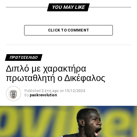
RELATED TOPICS:
YOU MAY LIKE
UP NEXT
“Μας βοήθησε και μας βοηθά”
DON'T MISS
CLICK TO COMMENT
Σε φουλ ρυθμούς ο Παπαδόπουλος!
paokrevolution
ΠΡΩΤΟΣΈΛΙΔΟ
Διπλό με χαρακτήρα
πρωταθλητή ο Δικέφαλος
Published
2 έτη ago
on
15/12/2024
By
paokrevolution