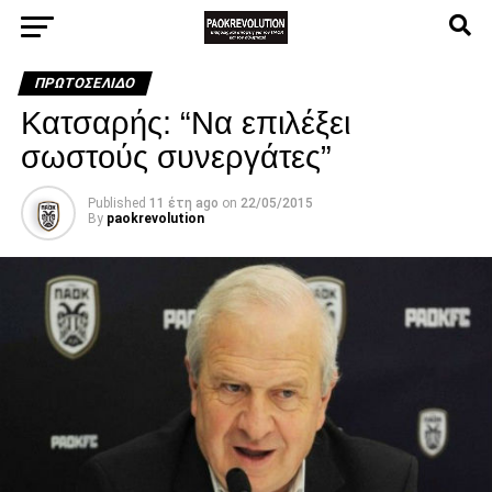
ΠΡΩΤΟΣΈΛΙΔΟ
Κατσαρής: “Να επιλέξει
σωστούς συνεργάτες”
Published
11 έτη ago
on
22/05/2015
By
paokrevolution