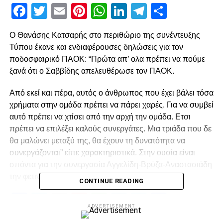
Facebook
Twitter
Email
Pinterest
WhatsApp
LinkedIn
Telegram
Μοιρασ
Ο Θανάσης Κατσαρής στο περιθώριο της συνέντευξης
Τύπου έκανε και ενδιαφέρουσες δηλώσεις για τον
ποδοσφαιρικό ΠΑΟΚ: “Πρώτα απ’ ολα πρέπει να πούμε
ξανά ότι ο Σαββίδης απελευθέρωσε τον ΠΑΟΚ.
Από εκεί και πέρα, αυτός ο άνθρωπος που έχει βάλει τόσα
χρήματα στην ομάδα πρέπει να πάρει χαρές. Για να συμβεί
αυτό πρέπει να χτίσει από την αρχή την ομάδα. Ετσι
πρέπει να επιλέξει καλούς συνεργάτες. Μια τριάδα που δε
θα μαλώνει μεταξύ της, θα έχουν τη δυνατότητα να
συνεργάζονται” είπε χαρακτηριστικά. Στην ουσία είναι
σπόντα για την συνεργασία Αγγελίδη-Βρύζα-Αναστασιάδη
την φετινή χρονιά.
CONTINUE READING
Facebook
Twitter
Email
Pinterest
WhatsApp
LinkedIn
Telegram
Μοιρασ
ADVERTISEMENT