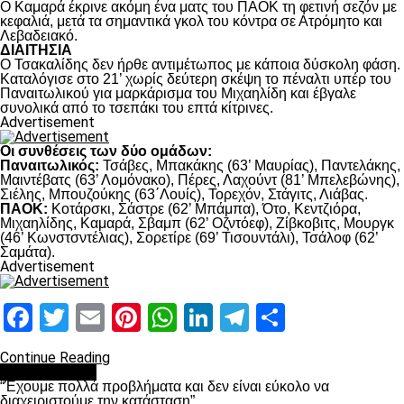
Ο Καμαρά έκρινε ακόμη ένα ματς του ΠΑΟΚ τη φετινή σεζόν με
κεφαλιά, μετά τα σημαντικά γκολ του κόντρα σε Ατρόμητο και
Λεβαδειακό.
ΔΙΑΙΤΗΣΙΑ
Ο Τσακαλίδης δεν ήρθε αντιμέτωπος με κάποια δύσκολη φάση.
Καταλόγισε στο 21’ χωρίς δεύτερη σκέψη το πέναλτι υπέρ του
Παναιτωλικού για μαρκάρισμα του Μιχαηλίδη και έβγαλε
συνολικά από το τσεπάκι του επτά κίτρινες.
Advertisement
Οι συνθέσεις των δύο ομάδων:
Παναιτωλικός:
Τσάβες, Μπακάκης (63’ Μαυρίας), Παντελάκης,
Μαιντέβατς (63’ Λομόνακο), Πέρες, Λαχούντ (81’ Μπελεβώνης),
Σιέλης, Μπουζούκης (63΄Λουίς), Τορεχόν, Στάγιτς, Λιάβας.
ΠΑΟΚ:
Κοτάρσκι, Σάστρε (62’ Μπάμπα), Ότο, Κεντζιόρα,
Μιχαηλίδης, Καμαρά, Σβαμπ (62’ Οζντόεφ), Ζίβκοβιτς, Μουργκ
(46’ Κωνστσντέλιας), Σορετίρε (69’ Τισουντάλι), Τσάλοφ (62’
Σαμάτα).
Advertisement
Facebook
Twitter
Email
Pinterest
WhatsApp
LinkedIn
Telegram
Μοιραστ
Continue Reading
πρωτοσέλιδο
“Έχουμε πολλά προβλήματα και δεν είναι εύκολο να
διαχειριστούμε την κατάσταση”