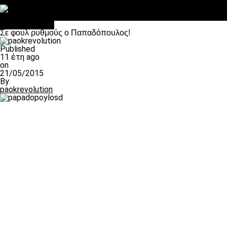
Στο OPEN τα προκριματικά, στη NOVA τα του πρωταθλήματος
Σαν σήμερα: Οταν “έφυγε” ο Λόραντ
πρωτοσέλιδο
Σε φουλ ρυθμούς ο Παπαδόπουλος!
Published
11 έτη ago
on
21/05/2015
By
paokrevolution