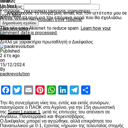
Email
*
Related Topics:
Up Next
Ιστότοπος
Κατσαρής: “Να επιλέξει σωστούς συνεργάτες”
Αποθήκευσε το όνομά μου, email, και τον ιστότοπο μου σε
Don't Miss
αυτόν τον πλοηγό για την επόμενη φορά που θα σχολιάσω.
Ο Λίνο τιμάται την Κυριακή στην Τούμπα!
This site uses Akismet to reduce spam.
Learn how your
paokrevolution
comment data is processed.
πρωτοσέλιδο
Διπλό με χαρακτήρα πρωταθλητή ο Δικέφαλος
Published
2 έτη ago
on
15/12/2024
By
paokrevolution
Facebook
Twitter
Email
Pinterest
WhatsApp
LinkedIn
Telegram
Μοιραστ
Την 4
η
συνεχόμενη νίκη του, εντός και εκτός συνόρων,
πανηγύρισε ο ΠΑΟΚ στο Αγρίνιο, για την 15
η
αγωνιστική
της
Super League 1
, μετά τις επιτυχίες του απέναντι σε
Αιγάλεω, Πανσερραϊκό και Φερεντσβάρος.
Ο Δικέφαλος μπορεί να αγχώθηκε, αλλά επικράτησε του
Παναιτωλικού με 0-1, έχοντας «ήρωα» της τελευταίας στιγμής