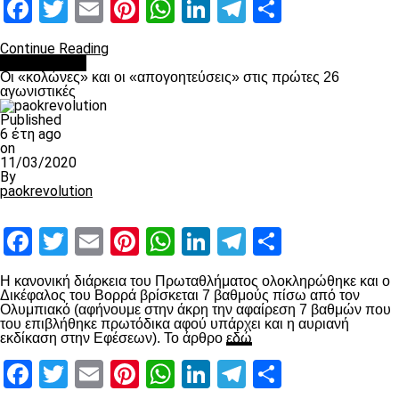
Facebook
Twitter
Email
Pinterest
WhatsApp
LinkedIn
Telegram
Μοιραστ
Continue Reading
Ποδόσφαιρο
Οι «κολώνες» και οι «απογοητεύσεις» στις πρώτες 26
αγωνιστικές
Published
6 έτη ago
on
11/03/2020
By
paokrevolution
Facebook
Twitter
Email
Pinterest
WhatsApp
LinkedIn
Telegram
Μοιραστ
Η κανονική διάρκεια του Πρωταθλήματος ολοκληρώθηκε και ο
Δικέφαλος του Βορρά βρίσκεται 7 βαθμούς πίσω από τον
Ολυμπιακό (αφήνουμε στην άκρη την αφαίρεση 7 βαθμών που
του επιβλήθηκε πρωτόδικα αφού υπάρχει και η αυριανή
εκδίκαση στην Εφέσεων). Το άρθρο
εδώ
Facebook
Twitter
Email
Pinterest
WhatsApp
LinkedIn
Telegram
Μοιραστ