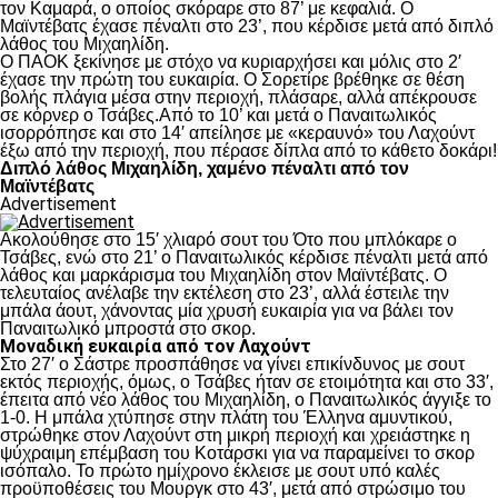
τον Καμαρά, ο οποίος σκόραρε στο 87’ με κεφαλιά. Ο
Μαϊντέβατς έχασε πέναλτι στο 23’, που κέρδισε μετά από διπλό
λάθος του Μιχαηλίδη.
Ο ΠΑΟΚ ξεκίνησε με στόχο να κυριαρχήσει και μόλις στο 2′
έχασε την πρώτη του ευκαιρία. Ο Σορετίρε βρέθηκε σε θέση
βολής πλάγια μέσα στην περιοχή, πλάσαρε, αλλά απέκρουσε
σε κόρνερ ο Τσάβες.Από το 10’ και μετά ο Παναιτωλικός
ισορρόπησε και στο 14′ απείλησε με «κεραυνό» του Λαχούντ
έξω από την περιοχή, που πέρασε δίπλα από το κάθετο δοκάρι!
Διπλό λάθος Μιχαηλίδη, χαμένο πέναλτι από τον
Μαϊντέβατς
Advertisement
Ακολούθησε στο 15′ χλιαρό σουτ του Ότο που μπλόκαρε ο
Τσάβες, ενώ στο 21’ ο Παναιτωλικός κέρδισε πέναλτι μετά από
λάθος και μαρκάρισμα του Μιχαηλίδη στον Μαϊντέβατς. Ο
τελευταίος ανέλαβε την εκτέλεση στο 23’, αλλά έστειλε την
μπάλα άουτ, χάνοντας μία χρυσή ευκαιρία για να βάλει τον
Παναιτωλικό μπροστά στο σκορ.
Μοναδική ευκαιρία από τον Λαχούντ
Στο 27′ ο Σάστρε προσπάθησε να γίνει επικίνδυνος με σουτ
εκτός περιοχής, όμως, ο Τσάβες ήταν σε ετοιμότητα και στο 33′,
έπειτα από νέο λάθος του Μιχαηλίδη, ο Παναιτωλικός άγγιξε το
1-0. Η μπάλα χτύπησε στην πλάτη του Έλληνα αμυντικού,
στρώθηκε στον Λαχούντ στη μικρή περιοχή και χρειάστηκε η
ψύχραιμη επέμβαση του Κοτάρσκι για να παραμείνει το σκορ
ισόπαλο. Το πρώτο ημίχρονο έκλεισε με σουτ υπό καλές
προϋποθέσεις του Μουργκ στο 43′, μετά από στρώσιμο του