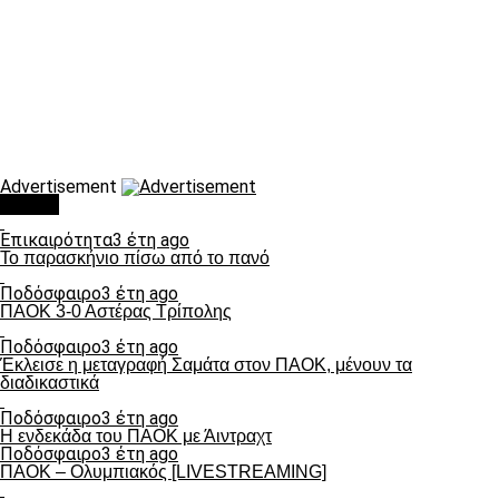
Advertisement
Τάσεις
Επικαιρότητα
3 έτη ago
Το παρασκήνιο πίσω από το πανό
Ποδόσφαιρο
3 έτη ago
ΠΑΟΚ 3-0 Αστέρας Τρίπολης
Ποδόσφαιρο
3 έτη ago
Έκλεισε η μεταγραφή Σαμάτα στον ΠΑΟΚ, μένουν τα
διαδικαστικά
Ποδόσφαιρο
3 έτη ago
Η ενδεκάδα του ΠΑΟΚ με Άιντραχτ
Ποδόσφαιρο
3 έτη ago
ΠΑΟΚ – Ολυμπιακός [LIVESTREAMING]