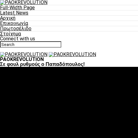
Full-Width Page
Latest News
Αρχική
Επικοινωνία
Πρωτοσέλιδο
Στοίχημα
Connect with us
PAOKREVOLUTION
Σε φουλ ρυθμούς ο Παπαδόπουλος!
Ποδόσφαιρο
«Πλέον έχουμε αλλάξει σαν ομάδα, παίξαμε σαν ένα»
«Το πιο σημαντικό είναι η αυτοπεποίθηση των
ποδοσφαιριστών»
«Πάμε να διεκδικήσουμε την οκτάδα»
«Είναι απόλαυση να παίζεις για τον κόσμο του ΠΑΟΚ»
«Θα τα δώσουμε όλα κόντρα στη Λιόν για την οκτάδα»
Μπάσκετ