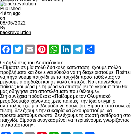
Published
4 έτη ago
on
08/05/2022
By
paokrevolution
Facebook
Twitter
Email
Pinterest
WhatsApp
LinkedIn
Telegram
Μοιραστ
Οι δηλώσεις του Λουτσέσκου:
«Είμαστε σε μία πολύ δύσκολη κατάσταση, έχουμε πολλά
προβλήματα και δεν είναι εύκολο να τη διαχειριστούμε. Πρέπει
να πηγαίνουμε παιχνίδι με το παιχνίδι προσπαθώντας να
μείνουμε αισιόδοξοι και σε καλό επίπεδο. Να επανέλθουν
παίκτες και μέρα με τη μέρα να επιστρέψει το γκρουπ που θα
μας οδηγήσει στα αποτελέσματα που θέλουμε».
Στη συνέχεια πρόσθεσε: «Παίξαμε με τον Ολυμπιακό
μεσοβδόμαδα χάνοντας τρεις παίκτες, την ίδια στιγμή ο
αντίπαλος είχε μία βδομάδα να δουλέψει. Είμαστε υπό συνεχή
πίεση, δεν έχουμε την ευκαιρία να ξεκουραστούμε, να
προετοιμαστούμε σωστά, δεν έχουμε τη σωστή αντίδραση στο
παιχνίδι. Είμαστε αναγκασμένοι να περιμένουμε, γνωρίζοντας
την κατάσταση».