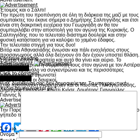
Έτοιμος και ο Σάλπι!
Την πρώτη του προπόνηση σε όλη τη διάρκεια της μαζί με τους
συμπαίκτες του έκανε σήμερα ο Δημήτρης Σαλπιγγίδης και έτσι
είναι στη διακριτική ευχέρεια του Γεωργιάδη αν θα τον
συμπεριλάβει στην αποστολή για τον αγώνα της Κυριακής. Ο
Σαλπιγγίδης που το τελευταίο διάστημα δούλεψε και στην
φυσική κατάσταση για να καλύψει το χαμένο έδαφος.
Την τελευταία στιγμή για τους δυο!
Βιτόρ και Αθανασιάδης ένιωσαν και πάλι ενοχλήσεις στους
προσαγωγούς αλλά όλα δείχνουν ότι δεν έχουν υποστεί θλάση.
Continue Reading
Σήμερα έκαναν θεραπεία και αυτό θα γίνει και αύριο. Το
Advertisement
Σάββατο θα κριθεί η συμμετοχή τους στον αγώνα με τον Αστέρα
You may like
με τον Πορτογάλο να συγκεντρώνει και τις περισσότερες
Click to comment
πιθανότητες να αγωνιστεί
Leave a Reply
Στη βάση τους οι δανεικοί
Η ηλ. διεύθυνση σας δεν δημοσιεύεται.
Τα υποχρεωτικά
Στην προπόνηση συμμετείχαν και οι Κώστας Παναγιωτούδης,
πεδία σημειώνονται με
*
Δημήτρης Πόποβιτς, Κρίστι Κιόσε, Δημήτρης Γιαννούλης,
Γιάννης Μυστακίδης, Βασίλης Παπαδόπουλος.
Advertisement
Την Παρασκευή (22.05) ο ΠΑΟΚ θα προπονηθεί στις 17:30 στο
γήπεδο της Τούμπας.
Facebook
Twitter
Email
Pinterest
WhatsApp
LinkedIn
Telegram
Μοιραστ
Σχόλιο
*
Όνομα
*