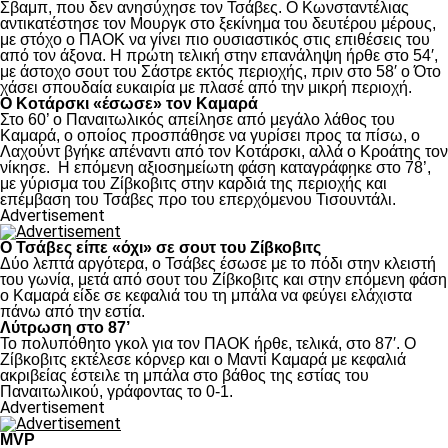
Σβαμπ, που δεν ανησύχησε τον Τσάβες. Ο Κωνσταντέλιας
αντικατέστησε τον Μουργκ στο ξεκίνημα του δευτέρου μέρους,
με στόχο ο ΠΑΟΚ να γίνει πιο ουσιαστικός στις επιθέσεις του
από τον άξονα. Η πρώτη τελική στην επανάληψη ήρθε στο 54′,
με άστοχο σουτ του Σάστρε εκτός περιοχής, πριν στο 58′ ο Ότο
χάσει σπουδαία ευκαιρία με πλασέ από την μικρή περιοχή.
Ο Κοτάρσκι «έσωσε» τον Καμαρά
Στο 60’ ο Παναιτωλικός απείλησε από μεγάλο λάθος του
Καμαρά, ο οποίος προσπάθησε να γυρίσει προς τα πίσω, ο
Λαχούντ βγήκε απέναντι από τον Κοτάρσκι, αλλά ο Κροάτης τον
νίκησε. Η επόμενη αξιοσημείωτη φάση καταγράφηκε στο 78’,
με γύρισμα του Ζίβκοβιτς στην καρδιά της περιοχής και
επέμβαση του Τσάβες προ του επερχόμενου Τισουντάλι.
Advertisement
Ο Τσάβες είπε «όχι» σε σουτ του Ζίβκοβιτς
Δύο λεπτά αργότερα, ο Τσάβες έσωσε με το πόδι στην κλειστή
του γωνία, μετά από σουτ του Ζίβκοβιτς και στην επόμενη φάση
ο Καμαρά είδε σε κεφαλιά του τη μπάλα να φεύγει ελάχιστα
πάνω από την εστία.
Λύτρωση στο 87’
Το πολυπόθητο γκολ για τον ΠΑΟΚ ήρθε, τελικά, στο 87′. Ο
Ζίβκοβιτς εκτέλεσε κόρνερ και ο Μαντί Καμαρά με κεφαλιά
ακριβείας έστειλε τη μπάλα στο βάθος της εστίας του
Παναιτωλικού, γράφοντας το 0-1.
Advertisement
MVP