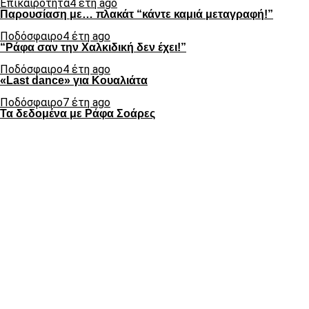
Επικαιρότητα
4 έτη ago
Παρουσίαση με… πλακάτ “κάντε καμιά μεταγραφή!”
Ποδόσφαιρο
4 έτη ago
“Ράφα σαν την Χαλκιδική δεν έχει!”
Ποδόσφαιρο
4 έτη ago
«Last dance» για Κουαλιάτα
Ποδόσφαιρο
7 έτη ago
Τα δεδομένα με Ράφα Σοάρες