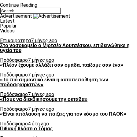
Continue Reading
Advertisement
Latest
Popular
Videos
Επικαιρότητα
7 μήνες ago
Στο νοσοκομείο ο Μιρτσέα Λουτσέσκου, επιδεινώθηκε η
υγεία του
Ποδόσφαιρο
7 μήνες ago
«Πλέον έχουμε αλλάξει σαν ομάδα, παίξαμε σαν ένα»
Ποδόσφαιρο
7 μήνες ago
«Το πιο σημαντικό είναι η αυτοπεποίθηση των
ποδοσφαιριστών»
Ποδόσφαιρο
7 μήνες ago
«Πάμε να διεκδικήσουμε την οκτάδα»
Ποδόσφαιρο
7 μήνες ago
«Είναι απόλαυση να παίζεις για τον κόσμο του ΠΑΟΚ»
Ποδόσφαιρο
4 έτη ago
Πιθανή θλάση ο Τόμας