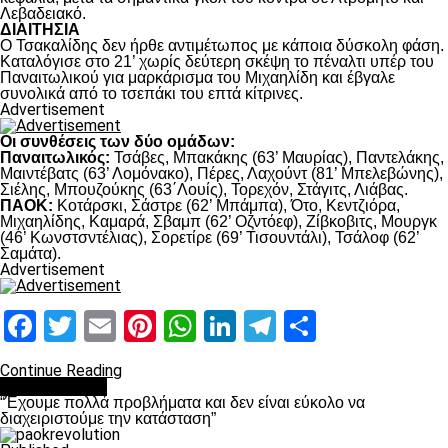
Λεβαδειακό.
ΔΙΑΙΤΗΣΙΑ
Ο Τσακαλίδης δεν ήρθε αντιμέτωπος με κάποια δύσκολη φάση.
Καταλόγισε στο 21’ χωρίς δεύτερη σκέψη το πέναλτι υπέρ του
Παναιτωλικού για μαρκάρισμα του Μιχαηλίδη και έβγαλε
συνολικά από το τσεπάκι του επτά κίτρινες.
Advertisement
Οι συνθέσεις των δύο ομάδων:
Παναιτωλικός:
Τσάβες, Μπακάκης (63’ Μαυρίας), Παντελάκης,
Μαιντέβατς (63’ Λομόνακο), Πέρες, Λαχούντ (81’ Μπελεβώνης),
Σιέλης, Μπουζούκης (63΄Λουίς), Τορεχόν, Στάγιτς, Λιάβας.
ΠΑΟΚ:
Κοτάρσκι, Σάστρε (62’ Μπάμπα), Ότο, Κεντζιόρα,
Μιχαηλίδης, Καμαρά, Σβαμπ (62’ Οζντόεφ), Ζίβκοβιτς, Μουργκ
(46’ Κωνστσντέλιας), Σορετίρε (69’ Τισουντάλι), Τσάλοφ (62’
Σαμάτα).
Advertisement
Facebook
Twitter
Email
Pinterest
WhatsApp
LinkedIn
Telegram
Μοιραστ
Continue Reading
πρωτοσέλιδο
“Έχουμε πολλά προβλήματα και δεν είναι εύκολο να
διαχειριστούμε την κατάσταση”