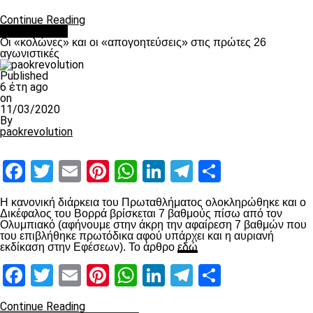
Continue Reading
Ποδόσφαιρο
Οι «κολώνες» και οι «απογοητεύσεις» στις πρώτες 26
αγωνιστικές
Published
6 έτη ago
on
11/03/2020
By
paokrevolution
Facebook
Twitter
Email
Pinterest
WhatsApp
LinkedIn
Telegram
Μοιραστ
Η κανονική διάρκεια του Πρωταθλήματος ολοκληρώθηκε και ο
Δικέφαλος του Βορρά βρίσκεται 7 βαθμούς πίσω από τον
Ολυμπιακό (αφήνουμε στην άκρη την αφαίρεση 7 βαθμών που
του επιβλήθηκε πρωτόδικα αφού υπάρχει και η αυριανή
εκδίκαση στην Εφέσεων). Το άρθρο
εδώ
Facebook
Twitter
Email
Pinterest
WhatsApp
LinkedIn
Telegram
Μοιραστ
Continue Reading