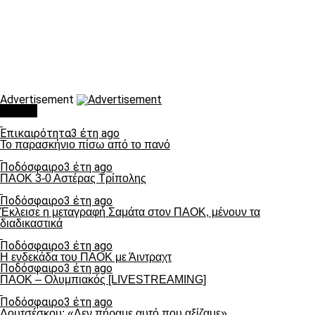
Advertisement
Τάσεις
Επικαιρότητα
3 έτη ago
Το παρασκήνιο πίσω από το πανό
Ποδόσφαιρο
3 έτη ago
ΠΑΟΚ 3-0 Αστέρας Τρίπολης
Ποδόσφαιρο
3 έτη ago
Έκλεισε η μεταγραφή Σαμάτα στον ΠΑΟΚ, μένουν τα
διαδικαστικά
Ποδόσφαιρο
3 έτη ago
Η ενδεκάδα του ΠΑΟΚ με Άιντραχτ
Ποδόσφαιρο
3 έτη ago
ΠΑΟΚ – Ολυμπιακός [LIVESTREAMING]
Ποδόσφαιρο
3 έτη ago
Λουτσέσκου: «Δεν πήραμε αυτό που αξίζαμε»