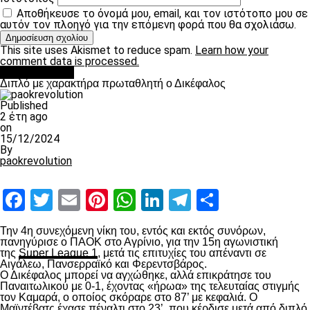
Αποθήκευσε το όνομά μου, email, και τον ιστότοπο μου σε
αυτόν τον πλοηγό για την επόμενη φορά που θα σχολιάσω.
This site uses Akismet to reduce spam.
Learn how your
comment data is processed.
πρωτοσέλιδο
Διπλό με χαρακτήρα πρωταθλητή ο Δικέφαλος
Published
2 έτη ago
on
15/12/2024
By
paokrevolution
Facebook
Twitter
Email
Pinterest
WhatsApp
LinkedIn
Telegram
Μοιραστ
Την 4
η
συνεχόμενη νίκη του, εντός και εκτός συνόρων,
πανηγύρισε ο ΠΑΟΚ στο Αγρίνιο, για την 15
η
αγωνιστική
της
Super League 1
, μετά τις επιτυχίες του απέναντι σε
Αιγάλεω, Πανσερραϊκό και Φερεντσβάρος.
Ο Δικέφαλος μπορεί να αγχώθηκε, αλλά επικράτησε του
Παναιτωλικού με 0-1, έχοντας «ήρωα» της τελευταίας στιγμής
τον Καμαρά, ο οποίος σκόραρε στο 87’ με κεφαλιά. Ο
Μαϊντέβατς έχασε πέναλτι στο 23’, που κέρδισε μετά από διπλό