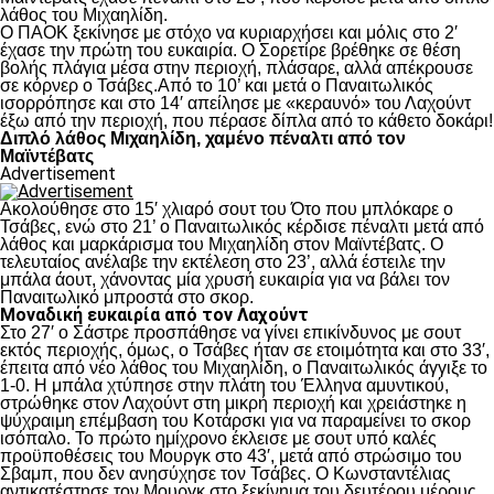
λάθος του Μιχαηλίδη.
Ο ΠΑΟΚ ξεκίνησε με στόχο να κυριαρχήσει και μόλις στο 2′
έχασε την πρώτη του ευκαιρία. Ο Σορετίρε βρέθηκε σε θέση
βολής πλάγια μέσα στην περιοχή, πλάσαρε, αλλά απέκρουσε
σε κόρνερ ο Τσάβες.Από το 10’ και μετά ο Παναιτωλικός
ισορρόπησε και στο 14′ απείλησε με «κεραυνό» του Λαχούντ
έξω από την περιοχή, που πέρασε δίπλα από το κάθετο δοκάρι!
Διπλό λάθος Μιχαηλίδη, χαμένο πέναλτι από τον
Μαϊντέβατς
Advertisement
Ακολούθησε στο 15′ χλιαρό σουτ του Ότο που μπλόκαρε ο
Τσάβες, ενώ στο 21’ ο Παναιτωλικός κέρδισε πέναλτι μετά από
λάθος και μαρκάρισμα του Μιχαηλίδη στον Μαϊντέβατς. Ο
τελευταίος ανέλαβε την εκτέλεση στο 23’, αλλά έστειλε την
μπάλα άουτ, χάνοντας μία χρυσή ευκαιρία για να βάλει τον
Παναιτωλικό μπροστά στο σκορ.
Μοναδική ευκαιρία από τον Λαχούντ
Στο 27′ ο Σάστρε προσπάθησε να γίνει επικίνδυνος με σουτ
εκτός περιοχής, όμως, ο Τσάβες ήταν σε ετοιμότητα και στο 33′,
έπειτα από νέο λάθος του Μιχαηλίδη, ο Παναιτωλικός άγγιξε το
1-0. Η μπάλα χτύπησε στην πλάτη του Έλληνα αμυντικού,
στρώθηκε στον Λαχούντ στη μικρή περιοχή και χρειάστηκε η
ψύχραιμη επέμβαση του Κοτάρσκι για να παραμείνει το σκορ
ισόπαλο. Το πρώτο ημίχρονο έκλεισε με σουτ υπό καλές
προϋποθέσεις του Μουργκ στο 43′, μετά από στρώσιμο του
Σβαμπ, που δεν ανησύχησε τον Τσάβες. Ο Κωνσταντέλιας
αντικατέστησε τον Μουργκ στο ξεκίνημα του δευτέρου μέρους,