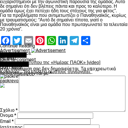
ευχαριστημένοι με την αγωνιστική παρουσία της ομάδας. Αυτό
δε σημαίνει ότι δεν βλέπεις πάντα και προς το καλύτερο. Η
ομάδα όμως έχει πετύχει ήδη τους στόχους της για φέτος”.
Για τα προβλήματα που αντιμετωπίζει ο Παναθηναϊκός, κυρίως
με τραυματισμούς: “Αυτό δε σημαίνει τίποτα, γιατί ο
Παναθηναϊκός είναι μια ομάδα που πρωταγωνιστεί τα τελευταία
20 χρόνια”.
Facebook
Twitter
Email
Pinterest
WhatsApp
LinkedIn
Telegram
Μοιραστ
Continue Reading
Advertisement
Related Topics:
You may like
Up Next
Click to comment
Η συνέντευξη Τύπου της «Ημέρας ΠΑΟΚ» [video]
Leave a Reply
Don't Miss
Η ηλ. διεύθυνση σας δεν δημοσιεύεται.
Τα υποχρεωτικά
Κατσαρής: “Να επιλέξει σωστούς συνεργάτες”
πεδία σημειώνονται με
*
paokrevolution
Σχόλιο
*
Όνομα
*
Email
*
Ιστότοπος