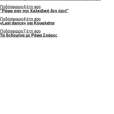
Ποδόσφαιρο
4 έτη ago
“Ράφα σαν την Χαλκιδική δεν έχει!”
Ποδόσφαιρο
4 έτη ago
«Last dance» για Κουαλιάτα
Ποδόσφαιρο
7 έτη ago
Τα δεδομένα με Ράφα Σοάρες