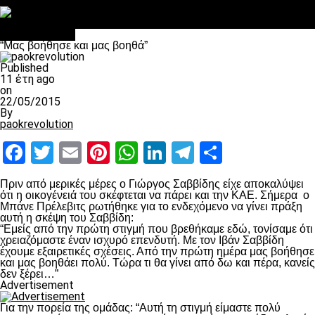
Στο OPEN τα προκριματικά, στη NOVA τα του πρωταθλήματος
Σαν σήμερα: Οταν “έφυγε” ο Λόραντ
πρωτοσέλιδο
“Μας βοήθησε και μας βοηθά”
Published
11 έτη ago
on
22/05/2015
By
paokrevolution
Facebook
Twitter
Email
Pinterest
WhatsApp
LinkedIn
Telegram
Μοιραστ
Πριν από μερικές μέρες ο Γιώργος Σαββίδης είχε αποκαλύψει
ότι η οικογένειά του σκέφτεται να πάρει και την ΚΑΕ. Σήμερα ο
Μπάνε Πρέλεβιτς ρωτήθηκε για το ενδεχόμενο να γίνει πράξη
αυτή η σκέψη του Σαββίδη:
“Εμείς από την πρώτη στιγμή που βρεθήκαμε εδώ, τονίσαμε ότι
χρειαζόμαστε έναν ισχυρό επενδυτή. Με τον Ιβάν Σαββίδη
έχουμε εξαιρετικές σχέσεις. Από την πρώτη ημέρα μας βοήθησε
και μας βοηθάει πολύ. Τώρα τι θα γίνει από δω και πέρα, κανείς
δεν ξέρει…”
Advertisement
Για την πορεία της ομάδας: “Αυτή τη στιγμή είμαστε πολύ