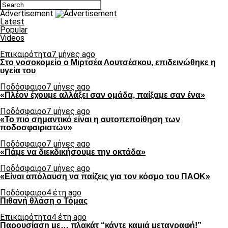
Advertisement
Latest
Popular
Videos
Επικαιρότητα
7 μήνες ago
Στο νοσοκομείο ο Μιρτσέα Λουτσέσκου, επιδεινώθηκε η
υγεία του
Ποδόσφαιρο
7 μήνες ago
«Πλέον έχουμε αλλάξει σαν ομάδα, παίξαμε σαν ένα»
Ποδόσφαιρο
7 μήνες ago
«Το πιο σημαντικό είναι η αυτοπεποίθηση των
ποδοσφαιριστών»
Ποδόσφαιρο
7 μήνες ago
«Πάμε να διεκδικήσουμε την οκτάδα»
Ποδόσφαιρο
7 μήνες ago
«Είναι απόλαυση να παίζεις για τον κόσμο του ΠΑΟΚ»
Ποδόσφαιρο
4 έτη ago
Πιθανή θλάση ο Τόμας
Επικαιρότητα
4 έτη ago
Παρουσίαση με… πλακάτ “κάντε καμιά μεταγραφή!”