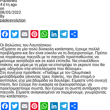
Published
4 έτη ago
on
08/05/2022
By
paokrevolution
Facebook
Twitter
Email
Pinterest
WhatsApp
LinkedIn
Telegram
Μοιραστ
Οι δηλώσεις του Λουτσέσκου:
«Είμαστε σε μία πολύ δύσκολη κατάσταση, έχουμε πολλά
προβλήματα και δεν είναι εύκολο να τη διαχειριστούμε. Πρέπει
να πηγαίνουμε παιχνίδι με το παιχνίδι προσπαθώντας να
μείνουμε αισιόδοξοι και σε καλό επίπεδο. Να επανέλθουν
παίκτες και μέρα με τη μέρα να επιστρέψει το γκρουπ που θα
μας οδηγήσει στα αποτελέσματα που θέλουμε».
Στη συνέχεια πρόσθεσε: «Παίξαμε με τον Ολυμπιακό
μεσοβδόμαδα χάνοντας τρεις παίκτες, την ίδια στιγμή ο
αντίπαλος είχε μία βδομάδα να δουλέψει. Είμαστε υπό συνεχή
πίεση, δεν έχουμε την ευκαιρία να ξεκουραστούμε, να
προετοιμαστούμε σωστά, δεν έχουμε τη σωστή αντίδραση στο
παιχνίδι. Είμαστε αναγκασμένοι να περιμένουμε, γνωρίζοντας
την κατάσταση».
Facebook
Twitter
Email
Pinterest
WhatsApp
LinkedIn
Telegram
Μοιραστ