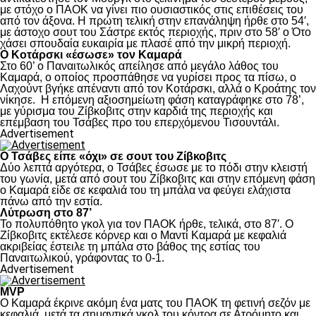
με στόχο ο ΠΑΟΚ να γίνει πιο ουσιαστικός στις επιθέσεις του
από τον άξονα. Η πρώτη τελική στην επανάληψη ήρθε στο 54′,
με άστοχο σουτ του Σάστρε εκτός περιοχής, πριν στο 58′ ο Ότο
χάσει σπουδαία ευκαιρία με πλασέ από την μικρή περιοχή.
Ο Κοτάρσκι «έσωσε» τον Καμαρά
Στο 60’ ο Παναιτωλικός απείλησε από μεγάλο λάθος του
Καμαρά, ο οποίος προσπάθησε να γυρίσει προς τα πίσω, ο
Λαχούντ βγήκε απέναντι από τον Κοτάρσκι, αλλά ο Κροάτης τον
νίκησε. Η επόμενη αξιοσημείωτη φάση καταγράφηκε στο 78’,
με γύρισμα του Ζίβκοβιτς στην καρδιά της περιοχής και
επέμβαση του Τσάβες προ του επερχόμενου Τισουντάλι.
Advertisement
Ο Τσάβες είπε «όχι» σε σουτ του Ζίβκοβιτς
Δύο λεπτά αργότερα, ο Τσάβες έσωσε με το πόδι στην κλειστή
του γωνία, μετά από σουτ του Ζίβκοβιτς και στην επόμενη φάση
ο Καμαρά είδε σε κεφαλιά του τη μπάλα να φεύγει ελάχιστα
πάνω από την εστία.
Λύτρωση στο 87’
Το πολυπόθητο γκολ για τον ΠΑΟΚ ήρθε, τελικά, στο 87′. Ο
Ζίβκοβιτς εκτέλεσε κόρνερ και ο Μαντί Καμαρά με κεφαλιά
ακριβείας έστειλε τη μπάλα στο βάθος της εστίας του
Παναιτωλικού, γράφοντας το 0-1.
Advertisement
MVP
Ο Καμαρά έκρινε ακόμη ένα ματς του ΠΑΟΚ τη φετινή σεζόν με
κεφαλιά, μετά τα σημαντικά γκολ του κόντρα σε Ατρόμητο και