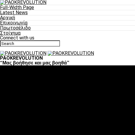
Full-Width Page
Latest News
Αρχική
Επικοινωνία
Πρωτοσέλιδο
Στοίχημα
Connect with us
PAOKREVOLUTION
“Μας βοήθησε και μας βοηθά”
Ποδόσφαιρο
«Πλέον έχουμε αλλάξει σαν ομάδα, παίξαμε σαν ένα»
«Το πιο σημαντικό είναι η αυτοπεποίθηση των
ποδοσφαιριστών»
«Πάμε να διεκδικήσουμε την οκτάδα»
«Είναι απόλαυση να παίζεις για τον κόσμο του ΠΑΟΚ»
«Θα τα δώσουμε όλα κόντρα στη Λιόν για την οκτάδα»
Μπάσκετ