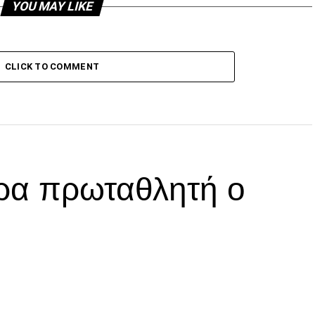
YOU MAY LIKE
CLICK TO COMMENT
ρα πρωταθλητή ο