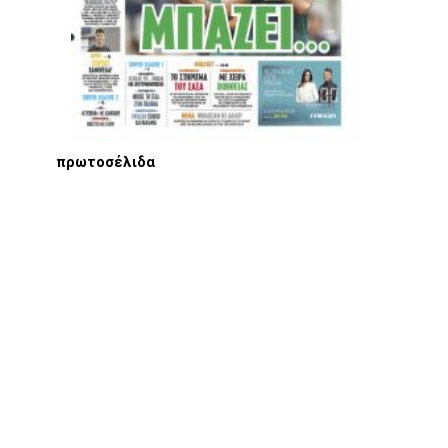
πρωτοσέλιδα