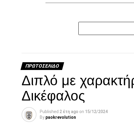
ΠΡΩΤΟΣΈΛΙΔΟ
Διπλό με χαρακτή
Δικέφαλος
Published
2 έτη ago
on
15/12/2024
By
paokrevolution