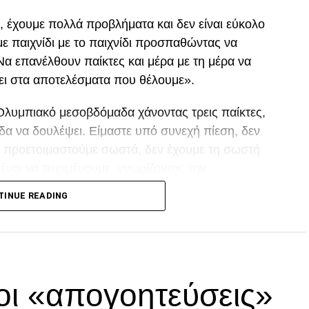
νησύχησε τον Τσάβες. Ο Κωνσταντέλιας
ου δευτέρου μέρους, με στόχο ο ΠΑΟΚ να γίνει πιο
 έχουμε πολλά προβλήματα και δεν είναι εύκολο
άξονα. Η πρώτη τελική στην επανάληψη ήρθε στο
με παιχνίδι με το παιχνίδι προσπαθώντας να
ιοχής, πριν στο 58′ ο Ότο χάσει σπουδαία ευκαιρία
 Να επανέλθουν παίκτες και μέρα με τη μέρα να
ει στα αποτελέσματα που θέλουμε».
Ολυμπιακό μεσοβδόμαδα χάνοντας τρεις παίκτες,
μάδα να δουλέψει. Είμαστε υπό συνεχή πίεση, δεν
γάλο λάθος του Καμαρά, ο οποίος προσπάθησε να
α προετοιμαστούμε σωστά, δεν έχουμε τη σωστή
πέναντι από τον Κοτάρσκι, αλλά ο Κροάτης τον
ένοι να περιμένουμε, γνωρίζοντας την
αγράφηκε στο 78’, με γύρισμα του Ζίβκοβιτς στην
άβες προ του επερχόμενου Τισουντάλι.
TINUE READING
p
In
egram
οιραστείτε
DVERTISEMENT
οι «απογοητεύσεις»