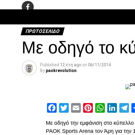
ΠΟΔΌΣΦΑ
ΠΡΩΤΟΣΈΛΙΔΟ
Με οδηγό το κ
Published
12 έτη ago
on
06/11/2014
By
paokrevolution
Facebook
Twitter
Email
Pinterest
Whats
Link
T
Με οδηγό την εμφάνιση στο κύπελλο 
PAOK Sports Arena τον Άρη για την 