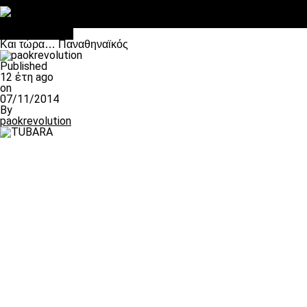
Στο OPEN τα προκριματικά, στη NOVA τα του πρωταθλήματος
Σαν σήμερα: Οταν “έφυγε” ο Λόραντ
πρωτοσέλιδο
Και τώρα… Παναθηναϊκός
Published
12 έτη ago
on
07/11/2014
By
paokrevolution