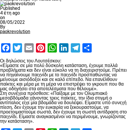
Published
4 έτη ago
on
08/05/2022
By
paokrevolution
Facebook
Twitter
Email
Pinterest
WhatsApp
LinkedIn
Telegram
Μοιραστ
Οι δηλώσεις του Λουτσέσκου:
«Είμαστε σε μία πολύ δύσκολη κατάσταση, έχουμε πολλά
προβλήματα και δεν είναι εύκολο να τη διαχειριστούμε. Πρέπει
να πηγαίνουμε παιχνίδι με το παιχνίδι προσπαθώντας να
μείνουμε αισιόδοξοι και σε καλό επίπεδο. Να επανέλθουν
παίκτες και μέρα με τη μέρα να επιστρέψει το γκρουπ που θα
μας οδηγήσει στα αποτελέσματα που θέλουμε».
Στη συνέχεια πρόσθεσε: «Παίξαμε με τον Ολυμπιακό
μεσοβδόμαδα χάνοντας τρεις παίκτες, την ίδια στιγμή ο
αντίπαλος είχε μία βδομάδα να δουλέψει. Είμαστε υπό συνεχή
πίεση, δεν έχουμε την ευκαιρία να ξεκουραστούμε, να
προετοιμαστούμε σωστά, δεν έχουμε τη σωστή αντίδραση στο
παιχνίδι. Είμαστε αναγκασμένοι να περιμένουμε, γνωρίζοντας
την κατάσταση».