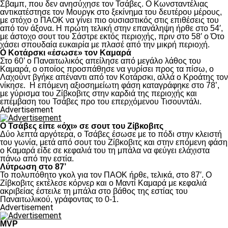
Σβαμπ, που δεν ανησύχησε τον Τσάβες. Ο Κωνσταντέλιας
αντικατέστησε τον Μουργκ στο ξεκίνημα του δευτέρου μέρους,
με στόχο ο ΠΑΟΚ να γίνει πιο ουσιαστικός στις επιθέσεις του
από τον άξονα. Η πρώτη τελική στην επανάληψη ήρθε στο 54′,
με άστοχο σουτ του Σάστρε εκτός περιοχής, πριν στο 58′ ο Ότο
χάσει σπουδαία ευκαιρία με πλασέ από την μικρή περιοχή.
Ο Κοτάρσκι «έσωσε» τον Καμαρά
Στο 60’ ο Παναιτωλικός απείλησε από μεγάλο λάθος του
Καμαρά, ο οποίος προσπάθησε να γυρίσει προς τα πίσω, ο
Λαχούντ βγήκε απέναντι από τον Κοτάρσκι, αλλά ο Κροάτης τον
νίκησε. Η επόμενη αξιοσημείωτη φάση καταγράφηκε στο 78’,
με γύρισμα του Ζίβκοβιτς στην καρδιά της περιοχής και
επέμβαση του Τσάβες προ του επερχόμενου Τισουντάλι.
Advertisement
Ο Τσάβες είπε «όχι» σε σουτ του Ζίβκοβιτς
Δύο λεπτά αργότερα, ο Τσάβες έσωσε με το πόδι στην κλειστή
του γωνία, μετά από σουτ του Ζίβκοβιτς και στην επόμενη φάση
ο Καμαρά είδε σε κεφαλιά του τη μπάλα να φεύγει ελάχιστα
πάνω από την εστία.
Λύτρωση στο 87’
Το πολυπόθητο γκολ για τον ΠΑΟΚ ήρθε, τελικά, στο 87′. Ο
Ζίβκοβιτς εκτέλεσε κόρνερ και ο Μαντί Καμαρά με κεφαλιά
ακριβείας έστειλε τη μπάλα στο βάθος της εστίας του
Παναιτωλικού, γράφοντας το 0-1.
Advertisement
MVP