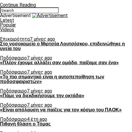
Continue Reading
Advertisement
Latest
Popular
Videos
Επικαιρότητα
7 μήνες ago
Στο νοσοκομείο ο Μιρτσέα Λουτσέσκου, επιδεινώθηκε η
υγεία του
Ποδόσφαιρο
7 μήνες ago
«Πλέον έχουμε αλλάξει σαν ομάδα, παίξαμε σαν ένα»
Ποδόσφαιρο
7 μήνες ago
«Το πιο σημαντικό είναι η αυτοπεποίθηση των
ποδοσφαιριστών»
Ποδόσφαιρο
7 μήνες ago
«Πάμε να διεκδικήσουμε την οκτάδα»
Ποδόσφαιρο
7 μήνες ago
«Είναι απόλαυση να παίζεις για τον κόσμο του ΠΑΟΚ»
Ποδόσφαιρο
4 έτη ago
Πιθανή θλάση ο Τόμας