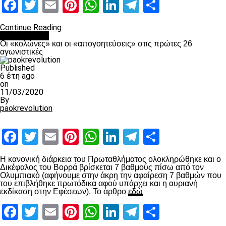
Facebook
Twitter
Email
Pinterest
WhatsApp
LinkedIn
Telegram
Μοιραστ
Continue Reading
Ποδόσφαιρο
Οι «κολώνες» και οι «απογοητεύσεις» στις πρώτες 26
αγωνιστικές
Published
6 έτη ago
on
11/03/2020
By
paokrevolution
Facebook
Twitter
Email
Pinterest
WhatsApp
LinkedIn
Telegram
Μοιραστ
Η κανονική διάρκεια του Πρωταθλήματος ολοκληρώθηκε και ο
Δικέφαλος του Βορρά βρίσκεται 7 βαθμούς πίσω από τον
Ολυμπιακό (αφήνουμε στην άκρη την αφαίρεση 7 βαθμών που
του επιβλήθηκε πρωτόδικα αφού υπάρχει και η αυριανή
εκδίκαση στην Εφέσεων). Το άρθρο
εδώ
Facebook
Twitter
Email
Pinterest
WhatsApp
LinkedIn
Telegram
Μοιραστ