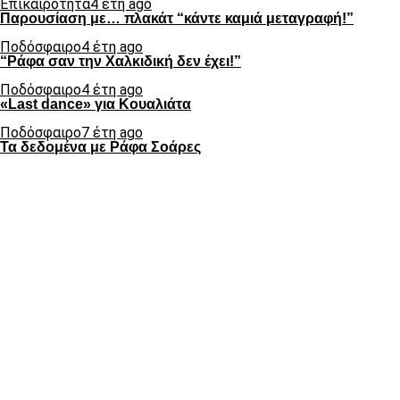
Επικαιρότητα
4 έτη ago
Παρουσίαση με… πλακάτ “κάντε καμιά μεταγραφή!”
Ποδόσφαιρο
4 έτη ago
“Ράφα σαν την Χαλκιδική δεν έχει!”
Ποδόσφαιρο
4 έτη ago
«Last dance» για Κουαλιάτα
Ποδόσφαιρο
7 έτη ago
Τα δεδομένα με Ράφα Σοάρες