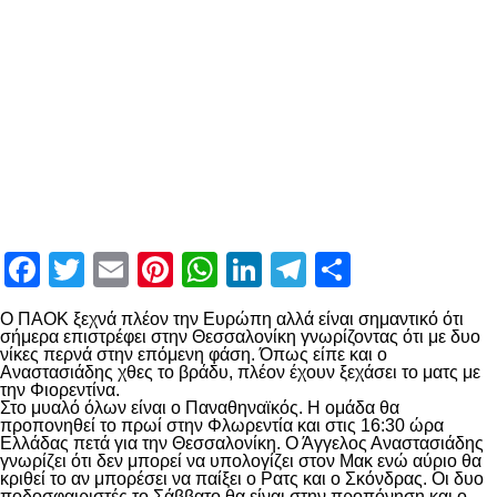
Facebook
Twitter
Email
Pinterest
WhatsApp
LinkedIn
Telegram
Μοιραστ
Ο ΠΑΟΚ ξεχνά πλέον την Ευρώπη αλλά είναι σημαντικό ότι
σήμερα επιστρέφει στην Θεσσαλονίκη γνωρίζοντας ότι με δυο
νίκες περνά στην επόμενη φάση. Όπως είπε και ο
Αναστασιάδης χθες το βράδυ, πλέον έχουν ξεχάσει το ματς με
την Φιορεντίνα.
Στο μυαλό όλων είναι ο Παναθηναϊκός. Η ομάδα θα
προπονηθεί το πρωί στην Φλωρεντία και στις 16:30 ώρα
Ελλάδας πετά για την Θεσσαλονίκη. Ο Άγγελος Αναστασιάδης
γνωρίζει ότι δεν μπορεί να υπολογίζει στον Μακ ενώ αύριο θα
κριθεί το αν μπορέσει να παίξει ο Ρατς και ο Σκόνδρας. Οι δυο
ποδοσφαιριστές το Σάββατο θα είναι στην προπόνηση και ο