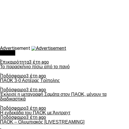
Advertisement
Τάσεις
Επικαιρότητα
3 έτη ago
Το παρασκήνιο πίσω από το πανό
Ποδόσφαιρο
3 έτη ago
ΠΑΟΚ 3-0 Αστέρας Τρίπολης
Ποδόσφαιρο
3 έτη ago
Έκλεισε η μεταγραφή Σαμάτα στον ΠΑΟΚ, μένουν τα
διαδικαστικά
Ποδόσφαιρο
3 έτη ago
Η ενδεκάδα του ΠΑΟΚ με Άιντραχτ
Ποδόσφαιρο
3 έτη ago
ΠΑΟΚ – Ολυμπιακός [LIVESTREAMING]