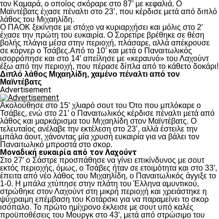
τον Καμαρά, ο οποίος σκόραρε στο 87’ με κεφαλιά. Ο
Μαϊντέβατς έχασε πέναλτι στο 23’, που κέρδισε μετά από διπλό
λάθος του Μιχαηλίδη.
Ο ΠΑΟΚ ξεκίνησε με στόχο να κυριαρχήσει και μόλις στο 2′
έχασε την πρώτη του ευκαιρία. Ο Σορετίρε βρέθηκε σε θέση
βολής πλάγια μέσα στην περιοχή, πλάσαρε, αλλά απέκρουσε
σε κόρνερ ο Τσάβες.Από το 10’ και μετά ο Παναιτωλικός
ισορρόπησε και στο 14′ απείλησε με «κεραυνό» του Λαχούντ
έξω από την περιοχή, που πέρασε δίπλα από το κάθετο δοκάρι!
Διπλό λάθος Μιχαηλίδη, χαμένο πέναλτι από τον
Μαϊντέβατς
Advertisement
Ακολούθησε στο 15′ χλιαρό σουτ του Ότο που μπλόκαρε ο
Τσάβες, ενώ στο 21’ ο Παναιτωλικός κέρδισε πέναλτι μετά από
λάθος και μαρκάρισμα του Μιχαηλίδη στον Μαϊντέβατς. Ο
τελευταίος ανέλαβε την εκτέλεση στο 23’, αλλά έστειλε την
μπάλα άουτ, χάνοντας μία χρυσή ευκαιρία για να βάλει τον
Παναιτωλικό μπροστά στο σκορ.
Μοναδική ευκαιρία από τον Λαχούντ
Στο 27′ ο Σάστρε προσπάθησε να γίνει επικίνδυνος με σουτ
εκτός περιοχής, όμως, ο Τσάβες ήταν σε ετοιμότητα και στο 33′,
έπειτα από νέο λάθος του Μιχαηλίδη, ο Παναιτωλικός άγγιξε το
1-0. Η μπάλα χτύπησε στην πλάτη του Έλληνα αμυντικού,
στρώθηκε στον Λαχούντ στη μικρή περιοχή και χρειάστηκε η
ψύχραιμη επέμβαση του Κοτάρσκι για να παραμείνει το σκορ
ισόπαλο. Το πρώτο ημίχρονο έκλεισε με σουτ υπό καλές
προϋποθέσεις του Μουργκ στο 43′, μετά από στρώσιμο του