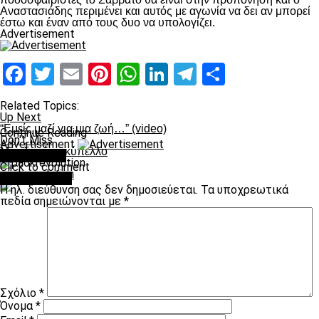
Αναστασιάδης περιμένει και αυτός με αγωνία να δει αν μπορεί
έστω και έναν από τους δυο να υπολογίζει.
Advertisement
Facebook
Twitter
Email
Pinterest
WhatsApp
LinkedIn
Telegram
Μοιραστ
Related Topics:
Up Next
“Εμείς μαζί για μια ζωή…” (video)
Continue Reading
Don't Miss
Advertisement
Με οδηγό το κύπελλο
You may like
Click to comment
paokrevolution
Leave a Reply
Η ηλ. διεύθυνση σας δεν δημοσιεύεται.
Τα υποχρεωτικά
πεδία σημειώνονται με
*
Σχόλιο
*
Όνομα
*