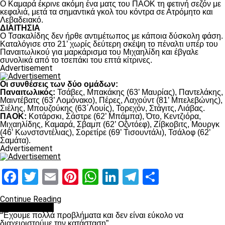
Ο Καμαρά έκρινε ακόμη ένα ματς του ΠΑΟΚ τη φετινή σεζόν με
κεφαλιά, μετά τα σημαντικά γκολ του κόντρα σε Ατρόμητο και
Λεβαδειακό.
ΔΙΑΙΤΗΣΙΑ
Ο Τσακαλίδης δεν ήρθε αντιμέτωπος με κάποια δύσκολη φάση.
Καταλόγισε στο 21’ χωρίς δεύτερη σκέψη το πέναλτι υπέρ του
Παναιτωλικού για μαρκάρισμα του Μιχαηλίδη και έβγαλε
συνολικά από το τσεπάκι του επτά κίτρινες.
Advertisement
Οι συνθέσεις των δύο ομάδων:
Παναιτωλικός:
Τσάβες, Μπακάκης (63’ Μαυρίας), Παντελάκης,
Μαιντέβατς (63’ Λομόνακο), Πέρες, Λαχούντ (81’ Μπελεβώνης),
Σιέλης, Μπουζούκης (63΄Λουίς), Τορεχόν, Στάγιτς, Λιάβας.
ΠΑΟΚ:
Κοτάρσκι, Σάστρε (62’ Μπάμπα), Ότο, Κεντζιόρα,
Μιχαηλίδης, Καμαρά, Σβαμπ (62’ Οζντόεφ), Ζίβκοβιτς, Μουργκ
(46’ Κωνστσντέλιας), Σορετίρε (69’ Τισουντάλι), Τσάλοφ (62’
Σαμάτα).
Advertisement
Facebook
Twitter
Email
Pinterest
WhatsApp
LinkedIn
Telegram
Μοιραστ
Continue Reading
πρωτοσέλιδο
“Έχουμε πολλά προβλήματα και δεν είναι εύκολο να
διαχειριστούμε την κατάσταση”