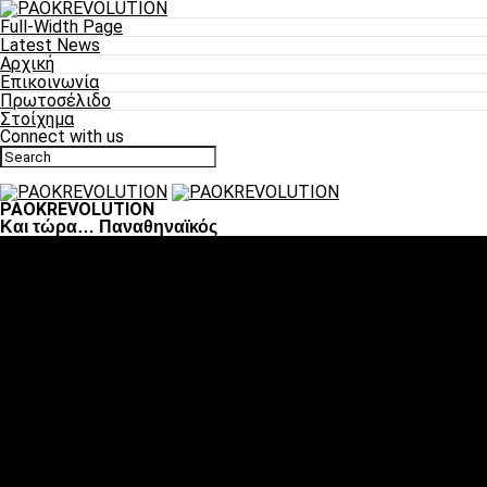
Full-Width Page
Latest News
Αρχική
Επικοινωνία
Πρωτοσέλιδο
Στοίχημα
Connect with us
PAOKREVOLUTION
Και τώρα… Παναθηναϊκός
Ποδόσφαιρο
«Πλέον έχουμε αλλάξει σαν ομάδα, παίξαμε σαν ένα»
«Το πιο σημαντικό είναι η αυτοπεποίθηση των
ποδοσφαιριστών»
«Πάμε να διεκδικήσουμε την οκτάδα»
«Είναι απόλαυση να παίζεις για τον κόσμο του ΠΑΟΚ»
«Θα τα δώσουμε όλα κόντρα στη Λιόν για την οκτάδα»
Μπάσκετ