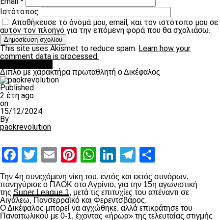
Email
*
Ιστότοπος
Αποθήκευσε το όνομά μου, email, και τον ιστότοπο μου σε
αυτόν τον πλοηγό για την επόμενη φορά που θα σχολιάσω.
This site uses Akismet to reduce spam.
Learn how your
comment data is processed.
πρωτοσέλιδο
Διπλό με χαρακτήρα πρωταθλητή ο Δικέφαλος
Published
2 έτη ago
on
15/12/2024
By
paokrevolution
Facebook
Twitter
Email
Pinterest
WhatsApp
LinkedIn
Telegram
Μοιραστ
Την 4
η
συνεχόμενη νίκη του, εντός και εκτός συνόρων,
πανηγύρισε ο ΠΑΟΚ στο Αγρίνιο, για την 15
η
αγωνιστική
της
Super League 1
, μετά τις επιτυχίες του απέναντι σε
Αιγάλεω, Πανσερραϊκό και Φερεντσβάρος.
Ο Δικέφαλος μπορεί να αγχώθηκε, αλλά επικράτησε του
Παναιτωλικού με 0-1, έχοντας «ήρωα» της τελευταίας στιγμής