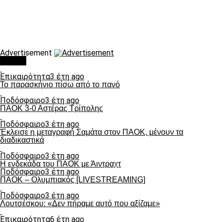
Advertisement
Τάσεις
Επικαιρότητα
3 έτη ago
Το παρασκήνιο πίσω από το πανό
Ποδόσφαιρο
3 έτη ago
ΠΑΟΚ 3-0 Αστέρας Τρίπολης
Ποδόσφαιρο
3 έτη ago
Έκλεισε η μεταγραφή Σαμάτα στον ΠΑΟΚ, μένουν τα
διαδικαστικά
Ποδόσφαιρο
3 έτη ago
Η ενδεκάδα του ΠΑΟΚ με Άιντραχτ
Ποδόσφαιρο
3 έτη ago
ΠΑΟΚ – Ολυμπιακός [LIVESTREAMING]
Ποδόσφαιρο
3 έτη ago
Λουτσέσκου: «Δεν πήραμε αυτό που αξίζαμε»
Επικαιρότητα
6 έτη ago