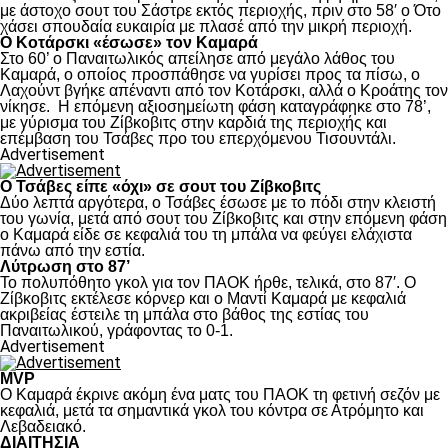
με άστοχο σουτ του Σάστρε εκτός περιοχής, πριν στο 58′ ο Ότο
χάσει σπουδαία ευκαιρία με πλασέ από την μικρή περιοχή.
Ο Κοτάρσκι «έσωσε» τον Καμαρά
Στο 60’ ο Παναιτωλικός απείλησε από μεγάλο λάθος του
Καμαρά, ο οποίος προσπάθησε να γυρίσει προς τα πίσω, ο
Λαχούντ βγήκε απέναντι από τον Κοτάρσκι, αλλά ο Κροάτης τον
νίκησε. Η επόμενη αξιοσημείωτη φάση καταγράφηκε στο 78’,
με γύρισμα του Ζίβκοβιτς στην καρδιά της περιοχής και
επέμβαση του Τσάβες προ του επερχόμενου Τισουντάλι.
Advertisement
Ο Τσάβες είπε «όχι» σε σουτ του Ζίβκοβιτς
Δύο λεπτά αργότερα, ο Τσάβες έσωσε με το πόδι στην κλειστή
του γωνία, μετά από σουτ του Ζίβκοβιτς και στην επόμενη φάση
ο Καμαρά είδε σε κεφαλιά του τη μπάλα να φεύγει ελάχιστα
πάνω από την εστία.
Λύτρωση στο 87’
Το πολυπόθητο γκολ για τον ΠΑΟΚ ήρθε, τελικά, στο 87′. Ο
Ζίβκοβιτς εκτέλεσε κόρνερ και ο Μαντί Καμαρά με κεφαλιά
ακριβείας έστειλε τη μπάλα στο βάθος της εστίας του
Παναιτωλικού, γράφοντας το 0-1.
Advertisement
MVP
Ο Καμαρά έκρινε ακόμη ένα ματς του ΠΑΟΚ τη φετινή σεζόν με
κεφαλιά, μετά τα σημαντικά γκολ του κόντρα σε Ατρόμητο και
Λεβαδειακό.
ΔΙΑΙΤΗΣΙΑ