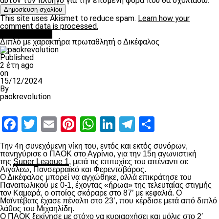
αυτόν τον πλοηγό για την επόμενη φορά που θα σχολιάσω.
This site uses Akismet to reduce spam.
Learn how your
comment data is processed.
πρωτοσέλιδο
Διπλό με χαρακτήρα πρωταθλητή ο Δικέφαλος
Published
2 έτη ago
on
15/12/2024
By
paokrevolution
Facebook
Twitter
Email
Pinterest
WhatsApp
LinkedIn
Telegram
Μοιραστ
Την 4
η
συνεχόμενη νίκη του, εντός και εκτός συνόρων,
πανηγύρισε ο ΠΑΟΚ στο Αγρίνιο, για την 15
η
αγωνιστική
της
Super League 1
, μετά τις επιτυχίες του απέναντι σε
Αιγάλεω, Πανσερραϊκό και Φερεντσβάρος.
Ο Δικέφαλος μπορεί να αγχώθηκε, αλλά επικράτησε του
Παναιτωλικού με 0-1, έχοντας «ήρωα» της τελευταίας στιγμής
τον Καμαρά, ο οποίος σκόραρε στο 87’ με κεφαλιά. Ο
Μαϊντέβατς έχασε πέναλτι στο 23’, που κέρδισε μετά από διπλό
λάθος του Μιχαηλίδη.
Ο ΠΑΟΚ ξεκίνησε με στόχο να κυριαρχήσει και μόλις στο 2′