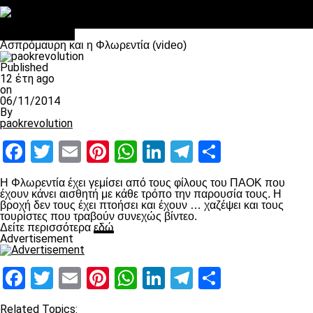
Στο OPEN τα προκριματικά, στη NOVA τα του πρωταθλήματος
Σαν σήμερα: Οταν “έφυγε” ο Λόραντ
πρωτοσέλιδο
Ασπρόμαυρη και η Φλωρεντία (video)
Published
12 έτη ago
on
06/11/2014
By
paokrevolution
Facebook
Twitter
Email
Pinterest
WhatsApp
LinkedIn
Telegram
Μοιραστ
H Φλωρεντία έχει γεμίσει από τους φίλους του ΠΑΟΚ που
έχουν κάνει αισθητή με κάθε τρόπο την παρουσία τους. Η
βροχή δεν τους έχει πτοήσει και έχουν … χαζέψει και τους
τουρίστες που τραβούν συνεχώς βίντεο.
Δείτε περισσότερα
εδώ
Advertisement
Facebook
Twitter
Email
Pinterest
WhatsApp
LinkedIn
Telegram
Μοιραστ
Related Topics: