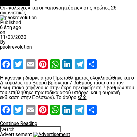
Ποδόσφαιρο
Οι «κολώνες» και οι «απογοητεύσεις» στις πρώτες 26
αγωνιστικές
Published
6 έτη ago
on
11/03/2020
By
paokrevolution
Facebook
Twitter
Email
Pinterest
WhatsApp
LinkedIn
Telegram
Μοιραστ
Η κανονική διάρκεια του Πρωταθλήματος ολοκληρώθηκε και ο
Δικέφαλος του Βορρά βρίσκεται 7 βαθμούς πίσω από τον
Ολυμπιακό (αφήνουμε στην άκρη την αφαίρεση 7 βαθμών που
του επιβλήθηκε πρωτόδικα αφού υπάρχει και η αυριανή
εκδίκαση στην Εφέσεων). Το άρθρο
εδώ
Facebook
Twitter
Email
Pinterest
WhatsApp
LinkedIn
Telegram
Μοιραστ
Continue Reading
Advertisement