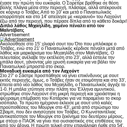
έχασε την πρώτη του ευκαιρία. Ο Σορετίρε βρέθηκε σε θέση
βολής πλάγια μέσα στην περιοχή, πλάσαρε, αλλά απέκρουσε
σε κόρνερ ο Τσάβες.Από το 10’ και μετά ο Παναιτωλικός
ισορρόπησε και στο 14′ απείλησε με «κεραυνό» του Λαχούντ
έξω από την περιοχή, που πέρασε δίπλα από το κάθετο δοκάρι!
Διπλό λάθος Μιχαηλίδη, χαμένο πέναλτι από τον
Μαϊντέβατς
Advertisement
Ακολούθησε στο 15′ χλιαρό σουτ του Ότο που μπλόκαρε ο
Τσάβες, ενώ στο 21’ ο Παναιτωλικός κέρδισε πέναλτι μετά από
λάθος και μαρκάρισμα του Μιχαηλίδη στον Μαϊντέβατς. Ο
τελευταίος ανέλαβε την εκτέλεση στο 23’, αλλά έστειλε την
μπάλα άουτ, χάνοντας μία χρυσή ευκαιρία για να βάλει τον
Παναιτωλικό μπροστά στο σκορ.
Μοναδική ευκαιρία από τον Λαχούντ
Στο 27′ ο Σάστρε προσπάθησε να γίνει επικίνδυνος με σουτ
εκτός περιοχής, όμως, ο Τσάβες ήταν σε ετοιμότητα και στο 33′,
έπειτα από νέο λάθος του Μιχαηλίδη, ο Παναιτωλικός άγγιξε το
1-0. Η μπάλα χτύπησε στην πλάτη του Έλληνα αμυντικού,
στρώθηκε στον Λαχούντ στη μικρή περιοχή και χρειάστηκε η
ψύχραιμη επέμβαση του Κοτάρσκι για να παραμείνει το σκορ
ισόπαλο. Το πρώτο ημίχρονο έκλεισε με σουτ υπό καλές
προϋποθέσεις του Μουργκ στο 43′, μετά από στρώσιμο του
Σβαμπ, που δεν ανησύχησε τον Τσάβες. Ο Κωνσταντέλιας
αντικατέστησε τον Μουργκ στο ξεκίνημα του δευτέρου μέρους,
με στόχο ο ΠΑΟΚ να γίνει πιο ουσιαστικός στις επιθέσεις του
από τον άξονα. Η πρώτη τελική στην επανάληψη ήρθε στο 54′,