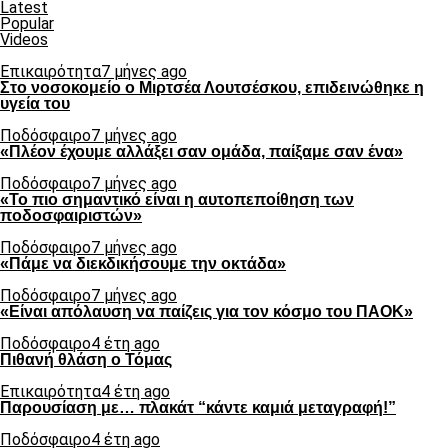
Latest
Popular
Videos
Επικαιρότητα
7 μήνες ago
Στο νοσοκομείο ο Μιρτσέα Λουτσέσκου, επιδεινώθηκε η
υγεία του
Ποδόσφαιρο
7 μήνες ago
«Πλέον έχουμε αλλάξει σαν ομάδα, παίξαμε σαν ένα»
Ποδόσφαιρο
7 μήνες ago
«Το πιο σημαντικό είναι η αυτοπεποίθηση των
ποδοσφαιριστών»
Ποδόσφαιρο
7 μήνες ago
«Πάμε να διεκδικήσουμε την οκτάδα»
Ποδόσφαιρο
7 μήνες ago
«Είναι απόλαυση να παίζεις για τον κόσμο του ΠΑΟΚ»
Ποδόσφαιρο
4 έτη ago
Πιθανή θλάση ο Τόμας
Επικαιρότητα
4 έτη ago
Παρουσίαση με… πλακάτ “κάντε καμιά μεταγραφή!”
Ποδόσφαιρο
4 έτη ago