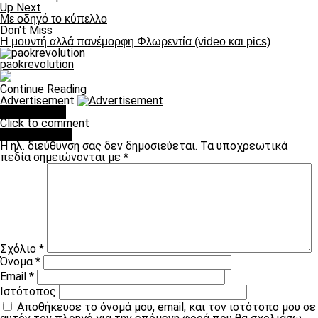
Up Next
Με οδηγό το κύπελλο
Don't Miss
Η μουντή αλλά πανέμορφη Φλωρεντία (video και pics)
paokrevolution
Continue Reading
Advertisement
You may like
Click to comment
Leave a Reply
Η ηλ. διεύθυνση σας δεν δημοσιεύεται.
Τα υποχρεωτικά
πεδία σημειώνονται με
*
Σχόλιο
*
Όνομα
*
Email
*
Ιστότοπος
Αποθήκευσε το όνομά μου, email, και τον ιστότοπο μου σε