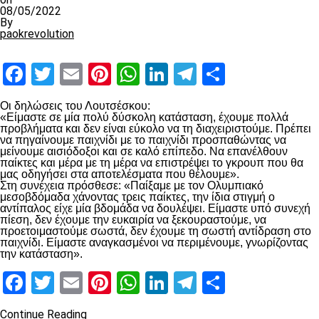
08/05/2022
By
paokrevolution
Facebook
Twitter
Email
Pinterest
WhatsApp
LinkedIn
Telegram
Μοιραστ
Οι δηλώσεις του Λουτσέσκου:
«Είμαστε σε μία πολύ δύσκολη κατάσταση, έχουμε πολλά
προβλήματα και δεν είναι εύκολο να τη διαχειριστούμε. Πρέπει
να πηγαίνουμε παιχνίδι με το παιχνίδι προσπαθώντας να
μείνουμε αισιόδοξοι και σε καλό επίπεδο. Να επανέλθουν
παίκτες και μέρα με τη μέρα να επιστρέψει το γκρουπ που θα
μας οδηγήσει στα αποτελέσματα που θέλουμε».
Στη συνέχεια πρόσθεσε: «Παίξαμε με τον Ολυμπιακό
μεσοβδόμαδα χάνοντας τρεις παίκτες, την ίδια στιγμή ο
αντίπαλος είχε μία βδομάδα να δουλέψει. Είμαστε υπό συνεχή
πίεση, δεν έχουμε την ευκαιρία να ξεκουραστούμε, να
προετοιμαστούμε σωστά, δεν έχουμε τη σωστή αντίδραση στο
παιχνίδι. Είμαστε αναγκασμένοι να περιμένουμε, γνωρίζοντας
την κατάσταση».
Facebook
Twitter
Email
Pinterest
WhatsApp
LinkedIn
Telegram
Μοιραστ
Continue Reading