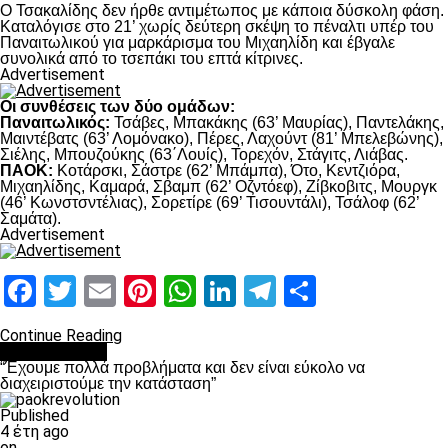
Ο Τσακαλίδης δεν ήρθε αντιμέτωπος με κάποια δύσκολη φάση.
Καταλόγισε στο 21’ χωρίς δεύτερη σκέψη το πέναλτι υπέρ του
Παναιτωλικού για μαρκάρισμα του Μιχαηλίδη και έβγαλε
συνολικά από το τσεπάκι του επτά κίτρινες.
Advertisement
Οι συνθέσεις των δύο ομάδων:
Παναιτωλικός:
Τσάβες, Μπακάκης (63’ Μαυρίας), Παντελάκης,
Μαιντέβατς (63’ Λομόνακο), Πέρες, Λαχούντ (81’ Μπελεβώνης),
Σιέλης, Μπουζούκης (63΄Λουίς), Τορεχόν, Στάγιτς, Λιάβας.
ΠΑΟΚ:
Κοτάρσκι, Σάστρε (62’ Μπάμπα), Ότο, Κεντζιόρα,
Μιχαηλίδης, Καμαρά, Σβαμπ (62’ Οζντόεφ), Ζίβκοβιτς, Μουργκ
(46’ Κωνστσντέλιας), Σορετίρε (69’ Τισουντάλι), Τσάλοφ (62’
Σαμάτα).
Advertisement
Facebook
Twitter
Email
Pinterest
WhatsApp
LinkedIn
Telegram
Μοιραστ
Continue Reading
πρωτοσέλιδο
“Έχουμε πολλά προβλήματα και δεν είναι εύκολο να
διαχειριστούμε την κατάσταση”
Published
4 έτη ago
on