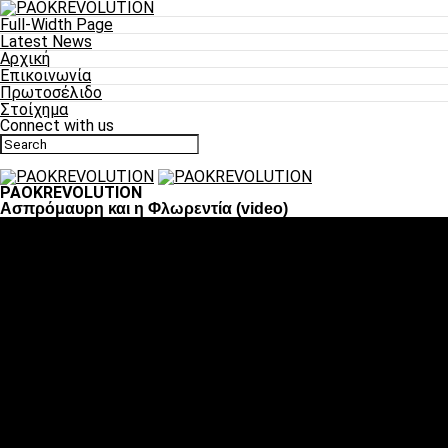
Full-Width Page
Latest News
Αρχική
Επικοινωνία
Πρωτοσέλιδο
Στοίχημα
Connect with us
PAOKREVOLUTION
Ασπρόμαυρη και η Φλωρεντία (video)
Ποδόσφαιρο
«Πλέον έχουμε αλλάξει σαν ομάδα, παίξαμε σαν ένα»
«Το πιο σημαντικό είναι η αυτοπεποίθηση των
ποδοσφαιριστών»
«Πάμε να διεκδικήσουμε την οκτάδα»
«Είναι απόλαυση να παίζεις για τον κόσμο του ΠΑΟΚ»
«Θα τα δώσουμε όλα κόντρα στη Λιόν για την οκτάδα»
Μπάσκετ