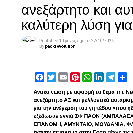
ανεξάρτητο και αυ
καλύτερη λύση γι
Published
10 μήνες ago
on
22/10/2025
By
paokrevolution
Facebook
Twitter
Email
Pinterest
WhatsAp
Linked
Tel
Μ
Ανακοίνωση με αφορμή το θέμα της Νέ
ανεξάρτητο ΑΣ και μελλοντικά αυτάρκη
για την ανέγερση του γηπέδου «που ήδ
εξέδωσαν εννιά ΣΦ ΠΑΟΚ (ΑΜΠΑΛΑΕΑ
ΕΠΑΝΟΜΗ, ΑΜΥΝΤΑΙΟ, ΜΟΥΔΑΝΙΑ, ΦΛΩ
έκαναν επίσκεψη στον Ερασιτέχνη τις