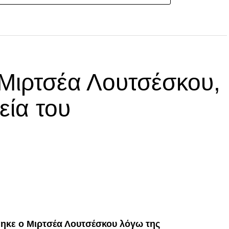
 Μιρτσέα Λουτσέσκου,
εία του
p
In
egram
οιραστείτε
ηκε ο Μιρτσέα Λουτσέσκου λόγω της