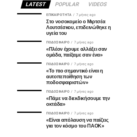
LATEST
POPULAR
VIDEOS
ΕΠΙΚΑΙΡΌΤΗΤΑ
7 μήνες ago
Στο νοσοκομείο ο Μιρτσέα
Λουτσέσκου, επιδεινώθηκε η
υγεία του
ΠΟΔΌΣΦΑΙΡΟ
7 μήνες ago
«Πλέον έχουμε αλλάξει σαν
ομάδα, παίξαμε σαν ένα»
ΠΟΔΌΣΦΑΙΡΟ
7 μήνες ago
«Το πιο σημαντικό είναι η
αυτοπεποίθηση των
ποδοσφαιριστών»
ΠΟΔΌΣΦΑΙΡΟ
7 μήνες ago
«Πάμε να διεκδικήσουμε την
οκτάδα»
ΠΟΔΌΣΦΑΙΡΟ
7 μήνες ago
«Είναι απόλαυση να παίζεις
για τον κόσμο του ΠΑΟΚ»