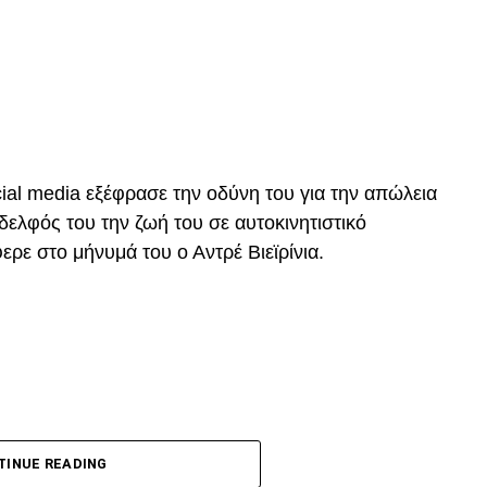
DVERTISEMENT
p
In
egram
οιραστείτε
πίσκεψης μας και δεύτερον για την συνολική μας
ατα που αφορούν την επόμενη μέρα του ΠΑΟΚ.
cial media εξέφρασε την οδύνη του για την απώλεια
ε την δικιά μας στήριξη παραμείνατε 15μελες μετά
δελφός του την ζωή του σε αυτοκινητιστικό
ατε όλοι τον ίδιο δρόμο.”
ρε στο μήνυμά του ο Αντρέ Βιεϊρίνια.
ης στήριξης μας από την αρχή μέχρι σήμερα
p
In
egram
οιραστείτε
ς,
DVERTISEMENT
TINUE READING