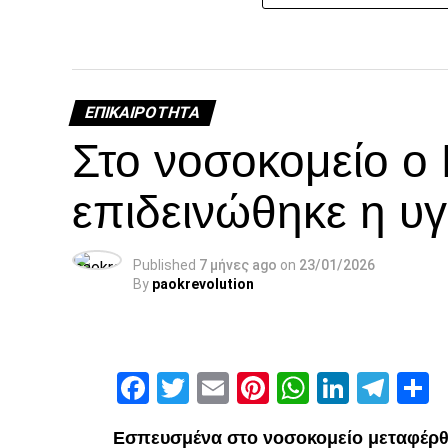
ΕΠΙΚΑΙΡΌΤΗΤΑ
Στο νοσοκομείο ο
επιδεινώθηκε η υγ
Published
7 μήνες ago
on
23/01/2026
By
paokrevolution
Facebook
Twitter
Email
Pinterest
WhatsAp
Linked
Tel
Μ
Εσπευσμένα στο νοσοκομείο μεταφέρθ