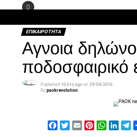
ΠΟΔΌΣΦΑ
ΕΠΙΚΑΙΡΌΤΗΤΑ
Αγνοια δηλώνο
ποδοσφαιρικό 
Published
10 έτη ago
on
29/04/2016
By
paokrevolution
Facebook
Twitter
Email
Pinterest
Whats
Link
T