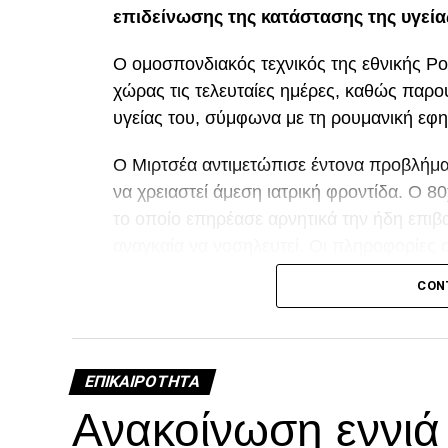
επιδείνωσης της κατάστασης της υγεία
Ο ομοσπονδιακός τεχνικός της εθνικής Ρ
χώρας τις τελευταίες ημέρες, καθώς παρ
υγείας του, σύμφωνα με τη ρουμανική εφη
Ο Μιρτσέα αντιμετώπισε έντονα προβλήματ
να χρειαστεί άμεση ιατρική φροντίδα. Ο 
το οποίο επηρέασε αρνητικά την ήδη επιβα
αναγκαία να νοσηλευτεί. Οι πληροφορίες 
τη διάρκεια της νοσηλείας του.
CON
Facebook
Twitter
Email
Pinterest
WhatsAp
Linked
Tel
Μ
ΕΠΙΚΑΙΡΌΤΗΤΑ
Ανακοίνωση εννι