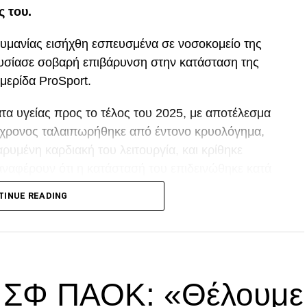
ς του.
ουμανίας εισήχθη εσπευσμένα σε νοσοκομείο της
ουσίασε σοβαρή επιβάρυνση στην κατάσταση της
μερίδα ProSport.
α υγείας προς το τέλος του 2025, με αποτέλεσμα
80χρονος ταλαιπωρήθηκε από έντονο κρυολόγημα,
ρυμένη καρδιακή του λειτουργία, και κρίθηκε
αναφέρουν ότι η κατάστασή του επιδεινώθηκε κατά
TINUE READING
p
In
egram
οιραστείτε
ά ΣΦ ΠΑΟΚ: «Θέλουμε