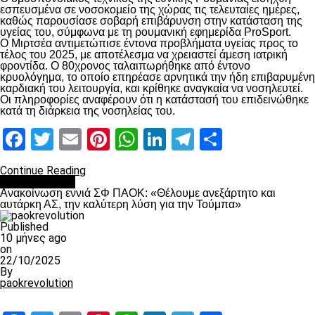
εσπευσμένα σε νοσοκομείο της χώρας τις τελευταίες ημέρες,
καθώς παρουσίασε σοβαρή επιβάρυνση στην κατάσταση της
υγείας του, σύμφωνα με τη ρουμανική εφημερίδα ProSport.
Ο Μιρτσέα αντιμετώπισε έντονα προβλήματα υγείας προς το
τέλος του 2025, με αποτέλεσμα να χρειαστεί άμεση ιατρική
φροντίδα. Ο 80χρονος ταλαιπωρήθηκε από έντονο
κρυολόγημα, το οποίο επηρέασε αρνητικά την ήδη επιβαρυμένη
καρδιακή του λειτουργία, και κρίθηκε αναγκαία να νοσηλευτεί.
Οι πληροφορίες αναφέρουν ότι η κατάστασή του επιδεινώθηκε
κατά τη διάρκεια της νοσηλείας του.
Facebook
Twitter
Email
Pinterest
WhatsApp
LinkedIn
Telegram
Μοιραστ
Continue Reading
Επικαιρότητα
Ανακοίνωση εννιά ΣΦ ΠΑΟΚ: «Θέλουμε ανεξάρτητο και
αυτάρκη ΑΣ, την καλύτερη λύση για την Τούμπα»
Published
10 μήνες ago
on
22/10/2025
By
paokrevolution