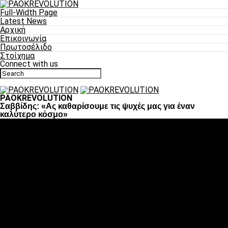
Full-Width Page
Latest News
Αρχική
Επικοινωνία
Πρωτοσέλιδο
Στοίχημα
Connect with us
PAOKREVOLUTION
Σαββίδης: «Ας καθαρίσουμε τις ψυχές μας για έναν
καλύτερο κόσμο»
Ποδόσφαιρο
«Πλέον έχουμε αλλάξει σαν ομάδα, παίξαμε σαν ένα»
«Το πιο σημαντικό είναι η αυτοπεποίθηση των
ποδοσφαιριστών»
«Πάμε να διεκδικήσουμε την οκτάδα»
«Είναι απόλαυση να παίζεις για τον κόσμο του ΠΑΟΚ»
«Θα τα δώσουμε όλα κόντρα στη Λιόν για την οκτάδα»
Μπάσκετ