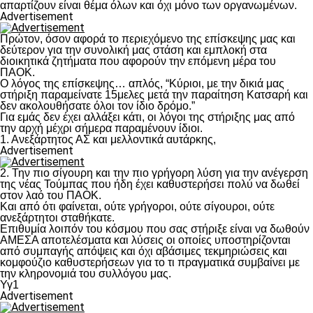
απαρτίζουν είναι θέμα όλων και όχι μόνο των οργανωμένων.
Advertisement
Πρώτον, όσον αφορά το περιεχόμενο της επίσκεψης μας και
δεύτερον για την συνολική μας στάση και εμπλοκή στα
διοικητικά ζητήματα που αφορούν την επόμενη μέρα του
ΠΑΟΚ.
Ο λόγος της επίσκεψης… απλός, “Κύριοι, με την δικιά μας
στήριξη παραμείνατε 15μελες μετά την παραίτηση Κατσαρή και
δεν ακολουθήσατε όλοι τον ίδιο δρόμο.”
Για εμάς δεν έχει αλλάξει κάτι, οι λόγοι της στήριξης μας από
την αρχή μέχρι σήμερα παραμένουν ίδιοι.
1. Ανεξάρτητος ΑΣ και μελλοντικά αυτάρκης,
Advertisement
2. Την πιο σίγουρη και την πιο γρήγορη λύση για την ανέγερση
της νέας Τούμπας που ήδη έχει καθυστερήσει πολύ να δωθεί
στον λαό του ΠΑΟΚ.
Και από ότι φαίνεται, ούτε γρήγοροι, ούτε σίγουροι, ούτε
ανεξάρτητοι σταθήκατε.
Επιθυμία λοιπόν του κόσμου που σας στήριξε είναι να δωθούν
ΑΜΕΣΑ αποτελέσματα και λύσεις οι οποίες υποστηρίζονται
από συμπαγής απόψεις και όχι αβάσιμες τεκμηριώσεις και
κομφούζιο καθυστερήσεων για το τι πραγματικά συμβαίνει με
την κληρονομιά του συλλόγου μας.
Υγ1
Advertisement