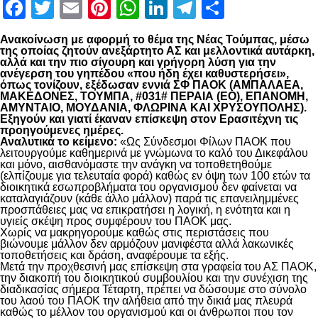
Facebook
Twitter
Email
Pinterest
WhatsApp
LinkedIn
Telegram
Μοιραστ
Ανακοίνωση με αφορμή το θέμα της Νέας Τούμπας, μέσω
της οποίας ζητούν ανεξάρτητο ΑΣ και μελλοντικά αυτάρκη,
αλλά και την πιο σίγουρη και γρήγορη λύση για την
ανέγερση του γηπέδου «που ήδη έχει καθυστερήσει»,
όπως τονίζουν, εξέδωσαν εννιά ΣΦ ΠΑΟΚ (ΑΜΠΑΛΑΕΑ,
ΜΑΚΕΔΟΝΕΣ, ΤΟΥΜΠΑ, #031# ΠΕΡΑΙΑ (ΕΟ), ΕΠΑΝΟΜΗ,
ΑΜΥΝΤΑΙΟ, ΜΟΥΔΑΝΙΑ, ΦΛΩΡΙΝΑ ΚΑΙ ΧΡΥΣΟΥΠΟΛΗΣ).
Εξηγούν και γιατί έκαναν επίσκεψη στον Ερασιτέχνη τις
προηγούμενες ημέρες.
Αναλυτικά το κείμενο:
«Ως Σύνδεσμοι Φίλων ΠΑΟΚ που
λειτουργούμε καθημερινά με γνώμωνα το καλό του Δικεφάλου
και μόνο, αισθανόμαστε την ανάγκη να τοποθετηθούμε
(ελπίζουμε για τελευταία φορά) καθώς εν όψη των 100 ετών τα
διοικητικά εσωπροβλήματα του οργανισμού δεν φαίνεται να
καταλαγιάζουν (κάθε άλλο μάλλον) παρά τις επανειλημμένες
προσπάθειες μας να επικρατήσει η λογική, η ενότητα και η
υγιείς σκέψη προς συμφέρουν του ΠΑΟΚ μας.
Χωρίς να μακρηγορούμε καθώς στις περιστάσεις που
βιώνουμε μάλλον δεν αρμόζουν μανιφέστα αλλά λακωνικές
τοποθετήσεις και δράση, αναφέρουμε τα εξής.
Μετά την προχθεσινή μας επίσκεψη στα γραφεία του ΑΣ ΠΑΟΚ,
την διακοπή του διοικητικού συμβουλίου και την συνέχιση της
διαδικασίας σήμερα Τέταρτη, πρέπει να δώσουμε στο σύνολο
του λαού του ΠΑΟΚ την αλήθεια από την δικιά μας πλευρά
καθώς το μέλλον του οργανισμού και οι άνθρωποι που τον