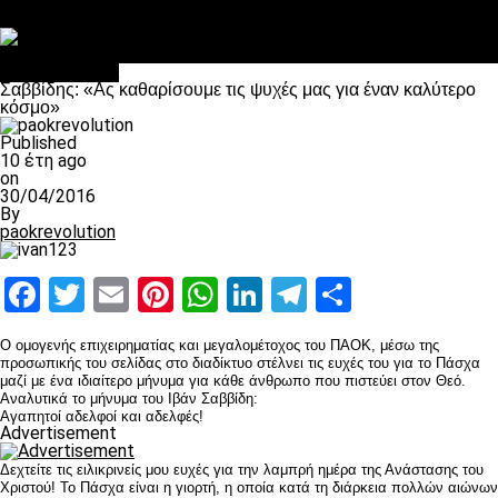
Στο OPEN τα προκριματικά, στη NOVA τα του πρωταθλήματος
Σαν σήμερα: Οταν “έφυγε” ο Λόραντ
Επικαιρότητα
Σαββίδης: «Ας καθαρίσουμε τις ψυχές μας για έναν καλύτερο
κόσμο»
Published
10 έτη ago
on
30/04/2016
By
paokrevolution
Facebook
Twitter
Email
Pinterest
WhatsApp
LinkedIn
Telegram
Μοιραστ
Ο ομογενής επιχειρηματίας και μεγαλομέτοχος του ΠΑΟΚ, μέσω της
προσωπικής του σελίδας στο διαδίκτυο στέλνει τις ευχές του για το Πάσχα
μαζί με ένα ιδιαίτερο μήνυμα για κάθε άνθρωπο που πιστεύει στον Θεό.
Αναλυτικά το μήνυμα του Ιβάν Σαββίδη:
Αγαπητοί αδελφοί και αδελφές!
Advertisement
Δεχτείτε τις ειλικρινείς μου ευχές για την λαμπρή ημέρα της Ανάστασης του
Χριστού! Το Πάσχα είναι η γιορτή, η οποία κατά τη διάρκεια πολλών αιώνων