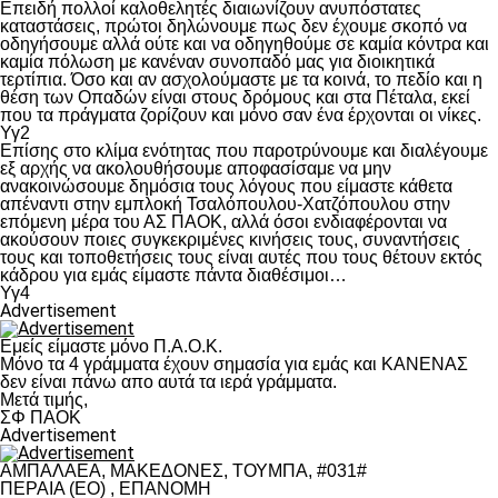
Επειδή πολλοί καλοθελητές διαιωνίζουν ανυπόστατες
καταστάσεις, πρώτοι δηλώνουμε πως δεν έχουμε σκοπό να
οδηγήσουμε αλλά ούτε και να οδηγηθούμε σε καμία κόντρα και
καμία πόλωση με κανέναν συνοπαδό μας για διοικητικά
τερτίπια. Όσο και αν ασχολούμαστε με τα κοινά, το πεδίο και η
θέση των Οπαδών είναι στους δρόμους και στα Πέταλα, εκεί
που τα πράγματα ζορίζουν και μόνο σαν ένα έρχονται οι νίκες.
Υγ2
Επίσης στο κλίμα ενότητας που παροτρύνουμε και διαλέγουμε
εξ αρχής να ακολουθήσουμε αποφασίσαμε να μην
ανακοινώσουμε δημόσια τους λόγους που είμαστε κάθετα
απέναντι στην εμπλοκή Τσαλόπουλου-Χατζόπουλου στην
επόμενη μέρα του ΑΣ ΠΑΟΚ, αλλά όσοι ενδιαφέρονται να
ακούσουν ποιες συγκεκριμένες κινήσεις τους, συναντήσεις
τους και τοποθετήσεις τους είναι αυτές που τους θέτουν εκτός
κάδρου για εμάς είμαστε πάντα διαθέσιμοι…
Υγ4
Advertisement
Εμείς είμαστε μόνο Π.Α.Ο.Κ.
Μόνο τα 4 γράμματα έχουν σημασία για εμάς και ΚΑΝΕΝΑΣ
δεν είναι πάνω απο αυτά τα ιερά γράμματα.
Μετά τιμής,
ΣΦ ΠΑΟΚ
Advertisement
ΑΜΠΑΛΑΕΑ, ΜΑΚΕΔΟΝΕΣ, ΤΟΥΜΠΑ, #031#
ΠΕΡΑΙΑ (ΕΟ) , ΕΠΑΝΟΜΗ