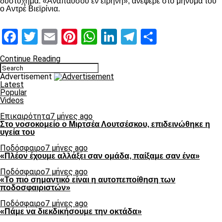
δυστύχημα. «Αναπαύσου εν ειρήνη», ανέφερε στο μήνυμά του
ο Αντρέ Βιεϊρίνια.
Facebook
Twitter
Email
Pinterest
WhatsApp
LinkedIn
Telegram
Μοιραστ
Continue Reading
Advertisement
Latest
Popular
Videos
Επικαιρότητα
7 μήνες ago
Στο νοσοκομείο ο Μιρτσέα Λουτσέσκου, επιδεινώθηκε η
υγεία του
Ποδόσφαιρο
7 μήνες ago
«Πλέον έχουμε αλλάξει σαν ομάδα, παίξαμε σαν ένα»
Ποδόσφαιρο
7 μήνες ago
«Το πιο σημαντικό είναι η αυτοπεποίθηση των
ποδοσφαιριστών»
Ποδόσφαιρο
7 μήνες ago
«Πάμε να διεκδικήσουμε την οκτάδα»