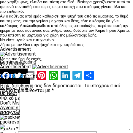
μας χαρίζει φως, ελπίδα και πίστη στο Θεό. Ιδιαίτερα χρειαζόμαστε αυτά τα
φωτεινά συναισθήματα τώρα, σε μια εποχή που ο κόσμος γίνεται όλο και
πιο επιθετικός.
Αν ο καθένας από εμάς καθαρίσει την ψυχή του από τις αμαρτίες, το θυμό
και το μίσος, και την γεμίσει με χαρά και δέος, τότε ο κόσμος θα γίνει
καλύτερος. Απελευθερωθείτε από όλες τις ματαιοδοξίες, περάστε αυτή την
ημέρα με τους κοντινούς σας ανθρώπους, δοξάστε τον Κύριο Ιησού Χριστό,
που υπέστη τα μαρτύρια για χάρη της μελλοντικής ζωής.
Να είστε υγιείς και ευτυχισμένοι.
Ζήστε με τον Θεό στην ψυχή και την καρδιά σας!
Advertisement
Με τις πιο θερμές ευχές,
Continue Reading
Ιβάν Σαββίδης
Advertisement
You may like
Facebook
Twitter
Email
Pinterest
WhatsApp
LinkedIn
Telegram
Μοιραστ
Click to comment
Leave a Reply
Η ηλ. διεύθυνση σας δεν δημοσιεύεται.
Τα υποχρεωτικά
Related Topics:
πεδία σημειώνονται με
*
Up Next
Φιλικό με Πιρίν την Τετάρτη
Don't Miss
Αγνοια δηλώνουν στον ΠΑΟΚ για τον ποδοσφαιρικό
εισαγγελέα
paokrevolution
Σχόλιο
*