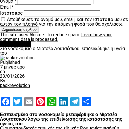
Όνομα
*
Email
*
Ιστότοπος
Αποθήκευσε το όνομά μου, email, και τον ιστότοπο μου σε
αυτόν τον πλοηγό για την επόμενη φορά που θα σχολιάσω.
This site uses Akismet to reduce spam.
Learn how your
comment data is processed.
Επικαιρότητα
Στο νοσοκομείο ο Μιρτσέα Λουτσέσκου, επιδεινώθηκε η υγεία
του
Published
7 μήνες ago
on
23/01/2026
By
paokrevolution
Facebook
Twitter
Email
Pinterest
WhatsApp
LinkedIn
Telegram
Μοιραστ
Εσπευσμένα στο νοσοκομείο μεταφέρθηκε ο Μιρτσέα
Λουτσέσκου λόγω της επιδείνωσης της κατάστασης της
υγείας του.
Ο ομοσπονδιακός τεχνικός της εθνικής Ρουμανίας εισήχθη