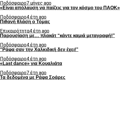
Ποδόσφαιρο
7 μήνες ago
«Είναι απόλαυση να παίζεις για τον κόσμο του ΠΑΟΚ»
Ποδόσφαιρο
4 έτη ago
Πιθανή θλάση ο Τόμας
Επικαιρότητα
4 έτη ago
Παρουσίαση με… πλακάτ “κάντε καμιά μεταγραφή!”
Ποδόσφαιρο
4 έτη ago
“Ράφα σαν την Χαλκιδική δεν έχει!”
Ποδόσφαιρο
4 έτη ago
«Last dance» για Κουαλιάτα
Ποδόσφαιρο
7 έτη ago
Τα δεδομένα με Ράφα Σοάρες