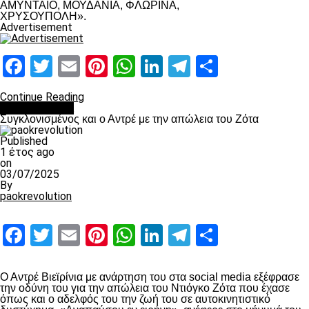
ΑΜΥΝΤΑΙΟ, ΜΟΥΔΑΝΙΑ, ΦΛΩΡΙΝΑ,
ΧΡΥΣΟΥΠΟΛΗ».
Advertisement
Facebook
Twitter
Email
Pinterest
WhatsApp
LinkedIn
Telegram
Μοιραστ
Continue Reading
Επικαιρότητα
Συγκλονισμένος και ο Αντρέ με την απώλεια του Ζότα
Published
1 έτος ago
on
03/07/2025
By
paokrevolution
Facebook
Twitter
Email
Pinterest
WhatsApp
LinkedIn
Telegram
Μοιραστ
Ο Αντρέ Βιεϊρίνια με ανάρτηση του στα social media εξέφρασε
την οδύνη του για την απώλεια του Ντιόγκο Ζότα που έχασε
όπως και ο αδελφός του την ζωή του σε αυτοκινητιστικό