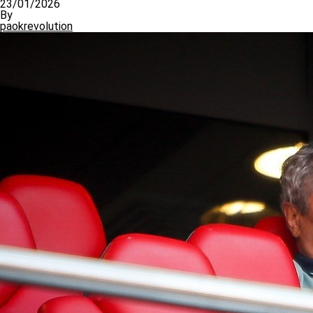
23/01/2026
By
paokrevolution