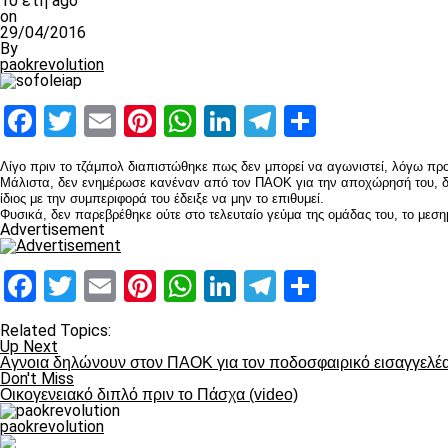
10 έτη ago
on
29/04/2016
By
paokrevolution
Facebook
Twitter
Email
Pinterest
WhatsApp
LinkedIn
Telegram
Μοιραστ
Λίγο πριν το τζάμπολ διαπιστώθηκε πως δεν μπορεί να αγωνιστεί, λόγω πρ
Μάλιστα, δεν ενημέρωσε κανέναν από τον ΠΑΟΚ για την αποχώρησή του, δεί
ίδιος με την συμπεριφορά του έδειξε να μην το επιθυμεί.
Φυσικά, δεν παρεβρέθηκε ούτε στο τελευταίο γεύμα της ομάδας του, το μεση
Advertisement
Facebook
Twitter
Email
Pinterest
WhatsApp
LinkedIn
Telegram
Μοιραστ
Related Topics:
Up Next
Αγνοια δηλώνουν στον ΠΑΟΚ για τον ποδοσφαιρικό εισαγγελέ
Don't Miss
Οικογενειακό διπλό πριν το Πάσχα (video)
paokrevolution