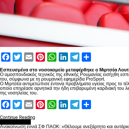
Facebook
Twitter
Email
Pinterest
WhatsApp
LinkedIn
Telegram
Μοιραστ
Εσπευσμένα στο νοσοκομείο μεταφέρθηκε ο Μιρτσέα Λουτσ
Ο ομοσπονδιακός τεχνικός της εθνικής Ρουμανίας εισήχθη εσπ
του, σύμφωνα με τη ρουμανική εφημερίδα ProSport.
Ο Μιρτσέα αντιμετώπισε έντονα προβλήματα υγείας προς το τέλ
οποίο επηρέασε αρνητικά την ήδη επιβαρυμένη καρδιακή του λει
της νοσηλείας του.
Facebook
Twitter
Email
Pinterest
WhatsApp
LinkedIn
Telegram
Μοιραστ
Continue Reading
Επικαιρότητα
Ανακοίνωση εννιά ΣΦ ΠΑΟΚ: «Θέλουμε ανεξάρτητο και αυτάρκη