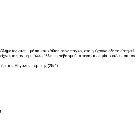
είτε
οβλήματος στα… μάτια και κάθισε στον πάγκο, στο ημίχρονο εξαφανίστηκε!
χνοντας αν μη τι άλλο έλλειψη σεβασμού, απέναντι σε μία ομάδα που τον π
μέρι της Μεγάλης Πέμπτης (28/4).
είτε
α