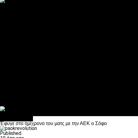
ΠΑΟΚ και τηλεοπτικά: αποκλειστικά απόφαση Σαββίδη
Αντίπαλοι
Νέα προβλήματα στην Μπέτις πριν την Τούμπα
Επίσημο «stop» στους φίλους του ΠΑΟΚ στο Αγρίνιο
Η Λιόν «σφυροκόπησε» τη Μονακό και πλησιάζει στο Champio
ΠΑΟΚ: Τι έκαναν οι αντίπαλοί του στο Europa League
Η Ριέκα διέκοψε την εγγραφή μελών ενόψει… ΠΑΟΚ
Διάφορα
Πέθανε ο μπαμπάς του Γιαννάκη, Λουκάς Μήλιος
ΣΦ ΠΑΟΚ Θύρα 4: Ανακοίνωσε οδική εκδρομή για τον αγώνα με
Κανείς δεν ξέχασε τα έξι αετόπουλα
Στο OPEN τα προκριματικά, στη NOVA τα του πρωταθλήματος
Σαν σήμερα: Οταν “έφυγε” ο Λόραντ
Επικαιρότητα
Έφυγε στο ημίχρονο του ματς με την ΑΕΚ ο Σόφο
Published