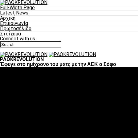
Full-Width Page
Latest News
Αρχική
Επικοινωνία
Πρωτοσέλιδο
Στοίχημα
Connect with us
PAOKREVOLUTION
Έφυγε στο ημίχρονο του ματς με την ΑΕΚ ο Σόφο
Ποδόσφαιρο
«Πλέον έχουμε αλλάξει σαν ομάδα, παίξαμε σαν ένα»
«Το πιο σημαντικό είναι η αυτοπεποίθηση των ποδοσφαιριστώ
«Πάμε να διεκδικήσουμε την οκτάδα»
«Είναι απόλαυση να παίζεις για τον κόσμο του ΠΑΟΚ»
«Θα τα δώσουμε όλα κόντρα στη Λιόν για την οκτάδα»
Μπάσκετ
Αλλαγή ώρας με Σπόρτινγκ και Μπιλμπάο