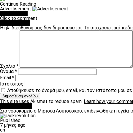
Continue Reading
Advertisement
You may like
Click to comment
Leave a Reply
Η ηλ. διεύθυνση σας δεν δημοσιεύεται.
Τα υποχρεωτικά πεδί
Σχόλιο
*
Όνομα
*
Email
*
Ιστότοπος
Αποθήκευσε το όνομά μου, email, και τον ιστότοπο μου σ
This site uses Akismet to reduce spam.
Learn how your commen
Επικαιρότητα
Στο νοσοκομείο ο Μιρτσέα Λουτσέσκου, επιδεινώθηκε η υγεία τ
Published
7 μήνες ago
on