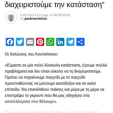
Μαϊντέβατς
διαχειριστούμε την κατάσταση”
Published
4 έτη ago
on
08/05/2022
ADVERTISEMENT
By
paokrevolution
Facebook
Twitter
Email
Pinterest
WhatsApp
LinkedIn
Telegram
Μοιρασ
Ακολούθησε στο 15′ χλιαρό σουτ του Ότο που μπλόκαρε
ο Τσάβες, ενώ στο 21’ ο Παναιτωλικός κέρδισε πέναλτι
μετά από λάθος και μαρκάρισμα του Μιχαηλίδη στον
Οι δηλώσεις του Λουτσέσκου:
Μαϊντέβατς. Ο τελευταίος ανέλαβε την εκτέλεση στο 23’,
«Είμαστε σε μία πολύ δύσκολη κατάσταση, έχουμε πολλά
αλλά έστειλε την μπάλα άουτ, χάνοντας μία χρυσή
προβλήματα και δεν είναι εύκολο να τη διαχειριστούμε.
ευκαιρία για να βάλει τον Παναιτωλικό μπροστά στο σκορ.
Πρέπει να πηγαίνουμε παιχνίδι με το παιχνίδι
Μοναδική ευκαιρία από τον Λαχούντ
προσπαθώντας να μείνουμε αισιόδοξοι και σε καλό
Στο 27′ ο Σάστρε προσπάθησε να γίνει επικίνδυνος με
επίπεδο. Να επανέλθουν παίκτες και μέρα με τη μέρα να
σουτ εκτός περιοχής, όμως, ο Τσάβες ήταν σε ετοιμότητα
επιστρέψει το γκρουπ που θα μας οδηγήσει στα
και στο 33′, έπειτα από νέο λάθος του Μιχαηλίδη, ο
αποτελέσματα που θέλουμε».
Παναιτωλικός άγγιξε το 1-0. Η μπάλα χτύπησε στην πλάτη
Στη συνέχεια πρόσθεσε: «Παίξαμε με τον Ολυμπιακό