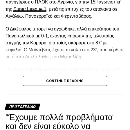
η
πανηγύρισε ο ΠΑΟΚ στο Αγρίνιο, για την 15
αγωνιστική
της
Super League 1
, μετά τις επιτυχίες του απέναντι σε
Αιγάλεω, Πανσερραϊκό και Φερεντσβάρος.
Ο Δικέφαλος μπορεί να αγχώθηκε, αλλά επικράτησε του
Παναιτωλικού με 0-1, έχοντας «ήρωα» της τελευταίας
στιγμής τον Καμαρά, ο οποίος σκόραρε στο 87’ με
κεφαλιά. Ο Μαϊντέβατς έχασε πέναλτι στο 23’, που κέρδισε
μετά από διπλό λάθος του Μιχαηλίδη.
Ο ΠΑΟΚ ξεκίνησε με στόχο να κυριαρχήσει και μόλις στο
2′ έχασε την πρώτη του ευκαιρία. Ο Σορετίρε βρέθηκε σε
CONTINUE READING
θέση βολής πλάγια μέσα στην περιοχή, πλάσαρε, αλλά
απέκρουσε σε κόρνερ ο Τσάβες.Από το 10’ και μετά ο
Παναιτωλικός ισορρόπησε και στο 14′ απείλησε με
«κεραυνό» του Λαχούντ έξω από την περιοχή, που
ΠΡΩΤΟΣΈΛΙΔΟ
πέρασε δίπλα από το κάθετο δοκάρι!
“Έχουμε πολλά προβλήματα
Διπλό λάθος Μιχαηλίδη, χαμένο πέναλτι από τον
και δεν είναι εύκολο να