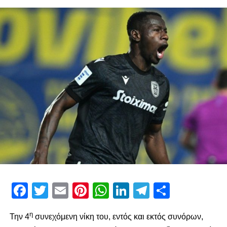
paokrevolution
Facebook
Twitter
Email
Pinterest
WhatsApp
LinkedIn
Telegram
Μοιρασ
η
Την 4
συνεχόμενη νίκη του, εντός και εκτός συνόρων,