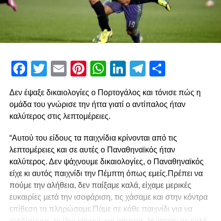
Facebook
Twitter
Email
Pinterest
WhatsApp
LinkedIn
Telegram
Μοιρασ
Δεν έψαξε δικαιολογίες ο Πορτογάλος και τόνισε πώς η
ομάδα του γνώρισε την ήττα γιατί ο αντίπαλος ήταν
καλύτερος στις λεπτομέρειες.
“Αυτού του είδους τα παιχνίδια κρίνονται από τις
λεπτομέρειες και σε αυτές ο Παναθηναϊκός ήταν
καλύτερος. Δεν ψάχνουμε δικαιολογίες, ο Παναθηναϊκός
είχε κι αυτός παιχνίδι την Πέμπτη όπως εμείς.Πρέπει να
πούμε την αλήθεια, δεν παίξαμε καλά, είχαμε μερικές
ευκαιρίες μετά την ισοφάριση, τις χάσαμε και στην κόντρα
επίθεση το πληρώσαμε.Πάμε σε κάθε παιχνίδι για να
κερδίσουμε, το ίδιο κάναμε και σήμερα. Ήμασταν σε καλή