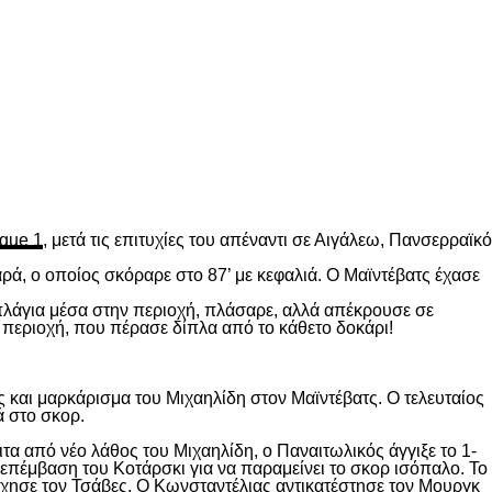
gue 1
, μετά τις επιτυχίες του απέναντι σε Αιγάλεω, Πανσερραϊκό
ρά, ο οποίος σκόραρε στο 87’ με κεφαλιά. Ο Μαϊντέβατς έχασε
 πλάγια μέσα στην περιοχή, πλάσαρε, αλλά απέκρουσε σε
 περιοχή, που πέρασε δίπλα από το κάθετο δοκάρι!
 και μαρκάρισμα του Μιχαηλίδη στον Μαϊντέβατς. Ο τελευταίος
ά στο σκορ.
ιτα από νέο λάθος του Μιχαηλίδη, ο Παναιτωλικός άγγιξε το 1-
επέμβαση του Κοτάρσκι για να παραμείνει το σκορ ισόπαλο. Το
χησε τον Τσάβες. Ο Κωνσταντέλιας αντικατέστησε τον Μουργκ