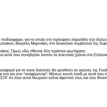
είτε
ό ποδόσφαιρο, για το οποίο στο πρόσφατο παρελθόν είχε δηλώσ
λυμπιακού, Βαγγέλη Μαρινάκη, στο διοικητικό συμβούλιο της 
ινάκης. Όμως εδώ τίθενται δύο τεράστια ερωτήματα.
ια αυτά που συνέβησαν λοιπόν τα τελευταία χρόνια στο Ελληνικό
ναφορά για το ποιοι διαιτητές θα ορισθούν σε αγώνες της Footb
αι εσύ και σου “αναφέρονται”; Μήπως κουτό παιδί με αυτά που 
ΟΥ ότι όλοι αυτοί θεωρούν εσένα αφεντικό τους και σου δίνου
είτε