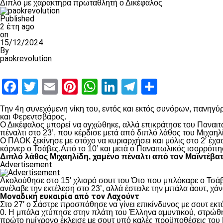
Διπλό με χαρακτήρα πρωταθλητή ο Δικέφαλος
Published
2 έτη ago
on
15/12/2024
By
paokrevolution
Facebook
Twitter
Email
Pinterest
WhatsApp
LinkedIn
Telegram
Μοιραστ
Την 4
η
συνεχόμενη νίκη του, εντός και εκτός συνόρων, πανηγύρ
και Φερεντσβάρος.
Ο Δικέφαλος μπορεί να αγχώθηκε, αλλά επικράτησε του Παναιτω
πέναλτι στο 23’, που κέρδισε μετά από διπλό λάθος του Μιχαηλ
Ο ΠΑΟΚ ξεκίνησε με στόχο να κυριαρχήσει και μόλις στο 2′ έχ
κόρνερ ο Τσάβες.Από το 10’ και μετά ο Παναιτωλικός ισορρόπη
Διπλό λάθος Μιχαηλίδη, χαμένο πέναλτι από τον Μαϊντέβα
Advertisement
Ακολούθησε στο 15′ χλιαρό σουτ του Ότο που μπλόκαρε ο Τσάβε
ανέλαβε την εκτέλεση στο 23’, αλλά έστειλε την μπάλα άουτ, χά
Μοναδική ευκαιρία από τον Λαχούντ
Στο 27′ ο Σάστρε προσπάθησε να γίνει επικίνδυνος με σουτ εκτό
0. Η μπάλα χτύπησε στην πλάτη του Έλληνα αμυντικού, στρώθηκ
πρώτο ημίχρονο έκλεισε με σουτ υπό καλές προϋποθέσεις του 