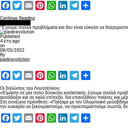
Facebook
Twitter
Email
Pinterest
WhatsApp
LinkedIn
Telegram
Μοιραστ
Continue Reading
πρωτοσέλιδο
“Έχουμε πολλά προβλήματα και δεν είναι εύκολο να διαχειριστ
Published
4 έτη ago
on
08/05/2022
By
paokrevolution
Facebook
Twitter
Email
Pinterest
WhatsApp
LinkedIn
Telegram
Μοιραστ
Οι δηλώσεις του Λουτσέσκου:
«Είμαστε σε μία πολύ δύσκολη κατάσταση, έχουμε πολλά προβλή
αισιόδοξοι και σε καλό επίπεδο. Να επανέλθουν παίκτες και μ
Στη συνέχεια πρόσθεσε: «Παίξαμε με τον Ολυμπιακό μεσοβδόμαδα
την ευκαιρία να ξεκουραστούμε, να προετοιμαστούμε σωστά, δε
Facebook
Twitter
Email
Pinterest
WhatsApp
LinkedIn
Telegram
Μοιραστ