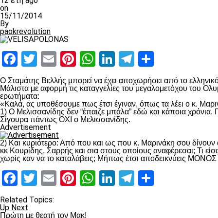
12 έτη ago
on
15/11/2014
By
paokrevolution
Facebook
Twitter
Email
Pinterest
WhatsApp
LinkedIn
Telegram
Μοιραστ
Ο Σταμάτης Βελλής μπορεί να έχει αποχωρήσει από το ελληνικ
Μάλιστα με αφορμή τις καταγγελίες του μεγαλομετόχου του Ο
ερωτήματα:
«Καλά, ας υποθέσουμε πως έτσι έγιναν, όπως τα λέει ο κ. Μαρ
1) Ο Μελισσανίδης δεν “έπαιζε μπάλα” εδώ και κάποια χρόνια. Γ
Σίγουρα πάντως ΟΧΙ ο Μελισσανίδης.
Advertisement
2) Και κυριότερο: Από που και ως που κ. Μαρινάκη σου δίνουν α
κκ Κουρίδης, Σαρρής και σια στους οποίους αναφέρεσαι; Τι είσ
χωρίς καν να το καταλάβεις; Μήπως έτσι αποδεικνύεις ΜΟΝΟΣ Σ
Facebook
Twitter
Email
Pinterest
WhatsApp
LinkedIn
Telegram
Μοιραστ
Related Topics:
Up Next
Πρώτη με θεατή τον Μακ!