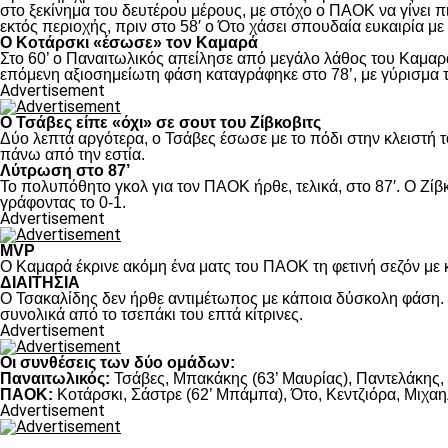
στο ξεκίνημα του δευτέρου μέρους, με στόχο ο ΠΑΟΚ να γίνει π
εκτός περιοχής, πριν στο 58′ ο Ότο χάσει σπουδαία ευκαιρία μ
Ο Κοτάρσκι «έσωσε» τον Καμαρά
Στο 60’ ο Παναιτωλικός απείλησε από μεγάλο λάθος του Καμαρά
επόμενη αξιοσημείωτη φάση καταγράφηκε στο 78’, με γύρισμα τ
Advertisement
Ο Τσάβες είπε «όχι» σε σουτ του Ζίβκοβιτς
Δύο λεπτά αργότερα, ο Τσάβες έσωσε με το πόδι στην κλειστή τ
πάνω από την εστία.
Λύτρωση στο 87’
Το πολυπόθητο γκολ για τον ΠΑΟΚ ήρθε, τελικά, στο 87′. Ο Ζίβκ
γράφοντας το 0-1.
Advertisement
MVP
Ο Καμαρά έκρινε ακόμη ένα ματς του ΠΑΟΚ τη φετινή σεζόν με κ
ΔΙΑΙΤΗΣΙΑ
Ο Τσακαλίδης δεν ήρθε αντιμέτωπος με κάποια δύσκολη φάση. Κ
συνολικά από το τσεπάκι του επτά κίτρινες.
Advertisement
Οι συνθέσεις των δύο ομάδων:
Παναιτωλικός:
Τσάβες, Μπακάκης (63’ Μαυρίας), Παντελάκης, Μ
ΠΑΟΚ:
Κοτάρσκι, Σάστρε (62’ Μπάμπα), Ότο, Κεντζιόρα, Μιχαηλ
Advertisement