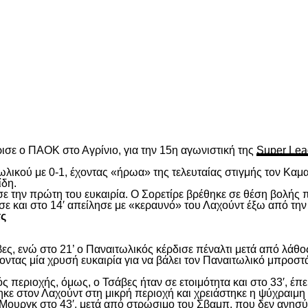
είτε
ισε ο ΠΑΟΚ στο Αγρίνιο, για την 15
η
αγωνιστική της
Super Lea
λικού με 0-1, έχοντας «ήρωα» της τελευταίας στιγμής τον Καμα
ίδη.
ασε την πρώτη του ευκαιρία. Ο Σορετίρε βρέθηκε σε θέση βολής
σε και στο 14′ απείλησε με «κεραυνό» του Λαχούντ έξω από την
τς
ς, ενώ στο 21’ ο Παναιτωλικός κέρδισε πέναλτι μετά από λάθος
νοντας μία χρυσή ευκαιρία για να βάλει τον Παναιτωλικό μπροστ
ς περιοχής, όμως, ο Τσάβες ήταν σε ετοιμότητα και στο 33′, έπε
ε στον Λαχούντ στη μικρή περιοχή και χρειάστηκε η ψύχραιμη 
Μουργκ στο 43′, μετά από στρώσιμο του Σβαμπ, που δεν ανησύ