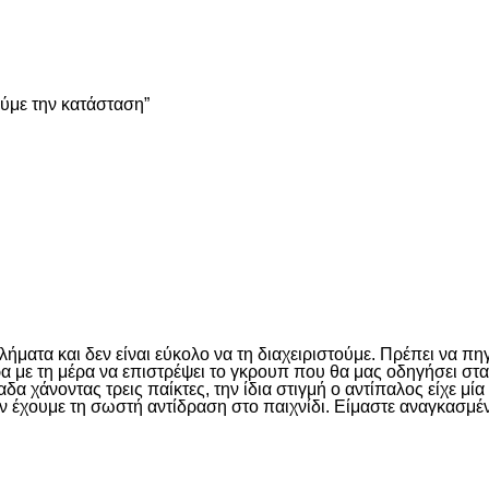
είτε
ούμε την κατάσταση”
είτε
ματα και δεν είναι εύκολο να τη διαχειριστούμε. Πρέπει να πη
έρα με τη μέρα να επιστρέψει το γκρουπ που θα μας οδηγήσει σ
 χάνοντας τρεις παίκτες, την ίδια στιγμή ο αντίπαλος είχε μί
ν έχουμε τη σωστή αντίδραση στο παιχνίδι. Είμαστε αναγκασμέν
είτε