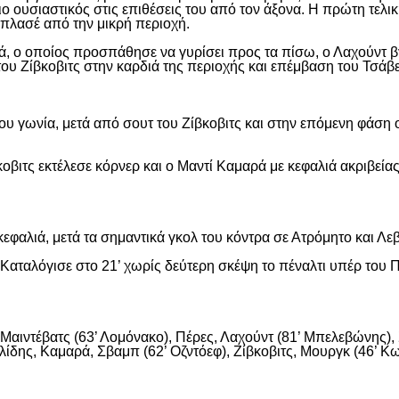
ιο ουσιαστικός στις επιθέσεις του από τον άξονα. Η πρώτη τελι
ε πλασέ από την μικρή περιοχή.
, ο οποίος προσπάθησε να γυρίσει προς τα πίσω, ο Λαχούντ βγ
ου Ζίβκοβιτς στην καρδιά της περιοχής και επέμβαση του Τσάβ
ου γωνία, μετά από σουτ του Ζίβκοβιτς και στην επόμενη φάση ο
οβιτς εκτέλεσε κόρνερ και ο Μαντί Καμαρά με κεφαλιά ακριβείας
εφαλιά, μετά τα σημαντικά γκολ του κόντρα σε Ατρόμητο και Λε
αταλόγισε στο 21’ χωρίς δεύτερη σκέψη το πέναλτι υπέρ του Π
αιντέβατς (63’ Λομόνακο), Πέρες, Λαχούντ (81’ Μπελεβώνης), Σ
ίδης, Καμαρά, Σβαμπ (62’ Οζντόεφ), Ζίβκοβιτς, Μουργκ (46’ Κων