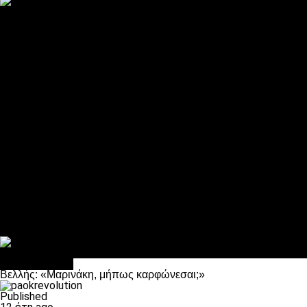
ΠΑΟΚ και τηλεοπτικά: αποκλειστικά απόφαση Σαββίδη
Αντίπαλοι
Νέα προβλήματα στην Μπέτις πριν την Τούμπα
Επίσημο «stop» στους φίλους του ΠΑΟΚ στο Αγρίνιο
Η Λιόν «σφυροκόπησε» τη Μονακό και πλησιάζει στο Champio
ΠΑΟΚ: Τι έκαναν οι αντίπαλοί του στο Europa League
Η Ριέκα διέκοψε την εγγραφή μελών ενόψει… ΠΑΟΚ
Διάφορα
Πέθανε ο μπαμπάς του Γιαννάκη, Λουκάς Μήλιος
ΣΦ ΠΑΟΚ Θύρα 4: Ανακοίνωσε οδική εκδρομή για τον αγώνα με
Κανείς δεν ξέχασε τα έξι αετόπουλα
Στο OPEN τα προκριματικά, στη NOVA τα του πρωταθλήματος
Σαν σήμερα: Οταν “έφυγε” ο Λόραντ
πρωτοσέλιδο
Βελλής: «Μαρινάκη, μήπως καρφώνεσαι;»
Published