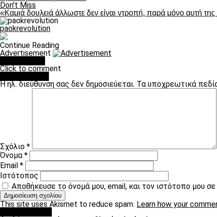
Don't Miss
«Καμιά δουλειά άλλωστε δεν είναι ντροπή, παρά μόνο αυτή τη
paokrevolution
Continue Reading
Advertisement
You may like
Click to comment
Leave a Reply
Η ηλ. διεύθυνση σας δεν δημοσιεύεται.
Τα υποχρεωτικά πεδί
Σχόλιο
*
Όνομα
*
Email
*
Ιστότοπος
Αποθήκευσε το όνομά μου, email, και τον ιστότοπο μου σ
This site uses Akismet to reduce spam.
Learn how your commen
πρωτοσέλιδο