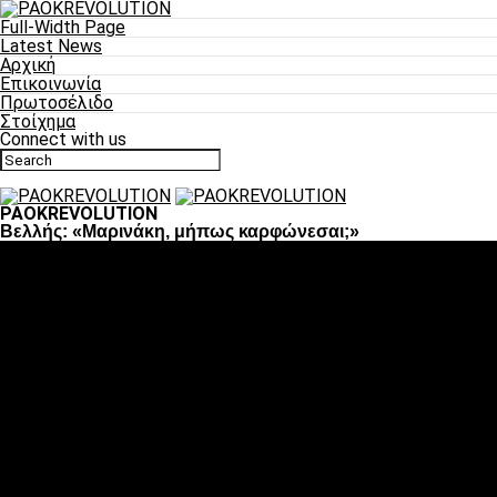
Full-Width Page
Latest News
Αρχική
Επικοινωνία
Πρωτοσέλιδο
Στοίχημα
Connect with us
PAOKREVOLUTION
Βελλής: «Μαρινάκη, μήπως καρφώνεσαι;»
Ποδόσφαιρο
«Πλέον έχουμε αλλάξει σαν ομάδα, παίξαμε σαν ένα»
«Το πιο σημαντικό είναι η αυτοπεποίθηση των ποδοσφαιριστώ
«Πάμε να διεκδικήσουμε την οκτάδα»
«Είναι απόλαυση να παίζεις για τον κόσμο του ΠΑΟΚ»
«Θα τα δώσουμε όλα κόντρα στη Λιόν για την οκτάδα»
Μπάσκετ
Αλλαγή ώρας με Σπόρτινγκ και Μπιλμπάο