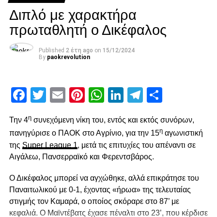
Facebook
Twitter
Email
Pinterest
WhatsApp
LinkedIn
Telegram
Μοιρασ
Διπλό με χαρακτήρα
πρωταθλητή ο Δικέφαλος
RELATED TOPICS:
UP NEXT
Published
2 έτη ago
on
15/12/2024
Κράξιμο Ντάλας σε Κοντιζά και Σπάθα: “Δεν
By
paokrevolution
πιστεύω ότι είναι απλά λάθη”
DON'T MISS
Βελλής: «Μαρινάκη, μήπως καρφώνεσαι;»
Facebook
Twitter
Email
Pinterest
WhatsApp
LinkedIn
Telegram
Μοιρασ
η
Την 4
συνεχόμενη νίκη του, εντός και εκτός συνόρων,
paokrevolution
η
πανηγύρισε ο ΠΑΟΚ στο Αγρίνιο, για την 15
αγωνιστική
της
Super League 1
, μετά τις επιτυχίες του απέναντι σε
Αιγάλεω, Πανσερραϊκό και Φερεντσβάρος.
Ο Δικέφαλος μπορεί να αγχώθηκε, αλλά επικράτησε του
Παναιτωλικού με 0-1, έχοντας «ήρωα» της τελευταίας
στιγμής τον Καμαρά, ο οποίος σκόραρε στο 87’ με
κεφαλιά. Ο Μαϊντέβατς έχασε πέναλτι στο 23’, που κέρδισε