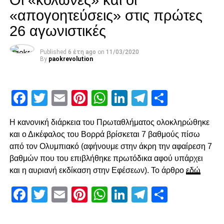
Οι «κολώνες» και οι
τον άξονα. Η πρώτη τελική στην επανάληψη ήρθε στο 54′,
«απογοητεύσεις» στις πρώτες
με άστοχο σουτ του Σάστρε εκτός περιοχής, πριν στο 58′ ο
26 αγωνιστικές
Ότο χάσει σπουδαία ευκαιρία με πλασέ από την μικρή
περιοχή.
Published
6 έτη ago
on
11/03/2020
By
paokrevolution
Ο Κοτάρσκι «έσωσε» τον Καμαρά
Στο 60’ ο Παναιτωλικός απείλησε από μεγάλο λάθος του
Facebook
Twitter
Email
Pinterest
WhatsApp
LinkedIn
Telegram
Μοιρασ
Καμαρά, ο οποίος προσπάθησε να γυρίσει προς τα πίσω,
ο Λαχούντ βγήκε απέναντι από τον Κοτάρσκι, αλλά ο
Η κανονική διάρκεια του Πρωταθλήματος ολοκληρώθηκε
Κροάτης τον νίκησε. Η επόμενη αξιοσημείωτη φάση
και ο Δικέφαλος του Βορρά βρίσκεται 7 βαθμούς πίσω
καταγράφηκε στο 78’, με γύρισμα του Ζίβκοβιτς στην
από τον Ολυμπιακό (αφήνουμε στην άκρη την αφαίρεση 7
καρδιά της περιοχής και επέμβαση του Τσάβες προ του
βαθμών που του επιβλήθηκε πρωτόδικα αφού υπάρχει
επερχόμενου Τισουντάλι.
και η αυριανή εκδίκαση στην Εφέσεων). Το άρθρο
εδώ
Facebook
Twitter
Email
Pinterest
WhatsApp
LinkedIn
Telegram
Μοιρασ
ADVERTISEMENT