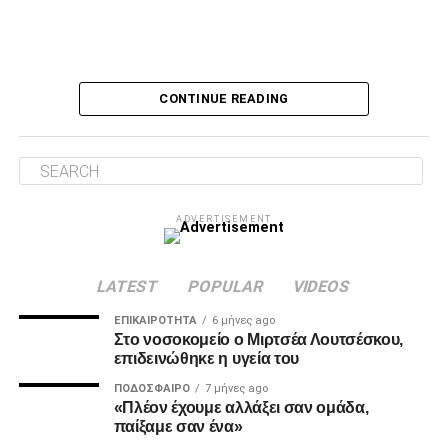
Ο Τσάβες είπε «όχι» σε σουτ του Ζίβκοβιτς
Δύο λεπτά αργότερα, ο Τσάβες έσωσε με το πόδι στην
CONTINUE READING
κλειστή του γωνία, μετά από σουτ του Ζίβκοβιτς και στην
επόμενη φάση ο Καμαρά είδε σε κεφαλιά του τη μπάλα να
φεύγει ελάχιστα πάνω από την εστία.
Λύτρωση στο 87’
ADVERTISEMENT
Το πολυπόθητο γκολ για τον ΠΑΟΚ ήρθε, τελικά, στο 87′.
Ο Ζίβκοβιτς εκτέλεσε κόρνερ και ο Μαντί Καμαρά με
κεφαλιά ακριβείας έστειλε τη μπάλα στο βάθος της εστίας
LATEST
POPULAR
VIDEOS
του Παναιτωλικού, γράφοντας το 0-1.
ΕΠΙΚΑΙΡΌΤΗΤΑ
6 μήνες ago
Στο νοσοκομείο ο Μιρτσέα Λουτσέσκου,
επιδεινώθηκε η υγεία του
ADVERTISEMENT
ΠΟΔΌΣΦΑΙΡΟ
7 μήνες ago
«Πλέον έχουμε αλλάξει σαν ομάδα,
παίξαμε σαν ένα»