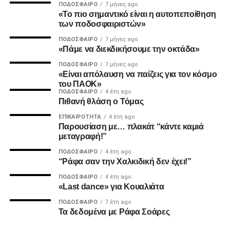
ΠΟΔΌΣΦΑΙΡΟ
7 μήνες ago
MVP
«Το πιο σημαντικό είναι η αυτοπεποίθηση
των ποδοσφαιριστών»
Ο Καμαρά έκρινε ακόμη ένα ματς του ΠΑΟΚ τη φετινή
ΠΟΔΌΣΦΑΙΡΟ
7 μήνες ago
σεζόν με κεφαλιά, μετά τα σημαντικά γκολ του κόντρα σε
«Πάμε να διεκδικήσουμε την οκτάδα»
Ατρόμητο και Λεβαδειακό.
ΠΟΔΌΣΦΑΙΡΟ
7 μήνες ago
«Είναι απόλαυση να παίζεις για τον κόσμο
ΔΙΑΙΤΗΣΙΑ
του ΠΑΟΚ»
ΠΟΔΌΣΦΑΙΡΟ
4 έτη ago
Πιθανή θλάση ο Τόμας
Ο Τσακαλίδης δεν ήρθε αντιμέτωπος με κάποια δύσκολη
φάση. Καταλόγισε στο 21’ χωρίς δεύτερη σκέψη το
ΕΠΙΚΑΙΡΌΤΗΤΑ
4 έτη ago
Παρουσίαση με… πλακάτ “κάντε καμιά
πέναλτι υπέρ του Παναιτωλικού για μαρκάρισμα του
μεταγραφή!”
Μιχαηλίδη και έβγαλε συνολικά από το τσεπάκι του επτά
ΠΟΔΌΣΦΑΙΡΟ
4 έτη ago
κίτρινες.
“Ράφα σαν την Χαλκιδική δεν έχει!”
ΠΟΔΌΣΦΑΙΡΟ
4 έτη ago
«Last dance» για Κουαλιάτα
ADVERTISEMENT
ΠΟΔΌΣΦΑΙΡΟ
7 έτη ago
Τα δεδομένα με Ράφα Σοάρες