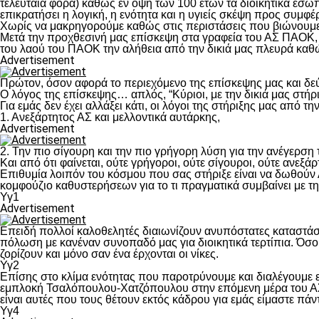
τελευταία φορά) καθώς εν όψη των 100 ετών τα διοικητικά εσω
επικρατήσει η λογική, η ενότητα και η υγιείς σκέψη προς συμ
Χωρίς να μακρηγορούμε καθώς στις περιστάσεις που βιώνουμε 
Μετά την προχθεσινή μας επίσκεψη στα γραφεία του ΑΣ ΠΑΟΚ, τ
του λαού του ΠΑΟΚ την αλήθεια από την δικιά μας πλευρά καθώ
Advertisement
Πρώτον, όσον αφορά το περιεχόμενο της επίσκεψης μας και δε
Ο λόγος της επίσκεψης… απλός, “Κύριοι, με την δικιά μας στήρ
Για εμάς δεν έχει αλλάξει κάτι, οι λόγοι της στήριξης μας από τ
1. Ανεξάρτητος ΑΣ και μελλοντικά αυτάρκης,
Advertisement
2. Την πιο σίγουρη και την πιο γρήγορη λύση για την ανέγερσ
Και από ότι φαίνεται, ούτε γρήγοροι, ούτε σίγουροι, ούτε ανεξάρ
Επιθυμία λοιπόν του κόσμου που σας στήριξε είναι να δωθούν
κομφούζιο καθυστερήσεων για το τι πραγματικά συμβαίνει με τ
Υγ1
Advertisement
Επειδή πολλοί καλοθελητές διαιωνίζουν ανυπόστατες καταστάσ
πόλωση με κανέναν συνοπαδό μας για διοικητικά τερτίπια. Όσο 
ζορίζουν και μόνο σαν ένα έρχονται οι νίκες.
Υγ2
Επίσης στο κλίμα ενότητας που παροτρύνουμε και διαλέγουμε
εμπλοκή Τσαλόπουλου-Χατζόπουλου στην επόμενη μέρα του ΑΣ Π
είναι αυτές που τους θέτουν εκτός κάδρου για εμάς είμαστε πά
Υγ4