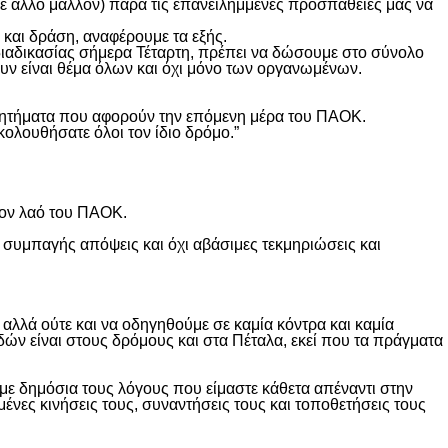
θε άλλο μάλλον) παρά τις επανειλημμένες προσπάθειες μας να
και δράση, αναφέρουμε τα εξής.
διαδικασίας σήμερα Τέταρτη, πρέπει να δώσουμε στο σύνολο
υν είναι θέμα όλων και όχι μόνο των οργανωμένων.
ά ζητήματα που αφορούν την επόμενη μέρα του ΠΑΟΚ.
κολουθήσατε όλοι τον ίδιο δρόμο.”
τον λαό του ΠΑΟΚ.
 συμπαγής απόψεις και όχι αβάσιμες τεκμηριώσεις και
λλά ούτε και να οδηγηθούμε σε καμία κόντρα και καμία
δών είναι στους δρόμους και στα Πέταλα, εκεί που τα πράγματα
ε δημόσια τους λόγους που είμαστε κάθετα απέναντι στην
ες κινήσεις τους, συναντήσεις τους και τοποθετήσεις τους