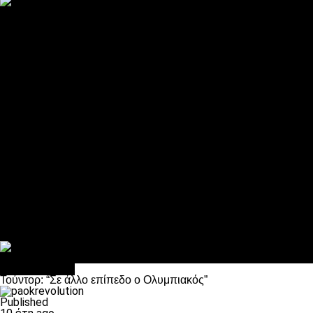
ΠΑΟΚ και τηλεοπτικά: αποκλειστικά απόφαση Σαββίδη
Αντίπαλοι
Νέα προβλήματα στην Μπέτις πριν την Τούμπα
Επίσημο «stop» στους φίλους του ΠΑΟΚ στο Αγρίνιο
Η Λιόν «σφυροκόπησε» τη Μονακό και πλησιάζει στο Champio
ΠΑΟΚ: Τι έκαναν οι αντίπαλοί του στο Europa League
Η Ριέκα διέκοψε την εγγραφή μελών ενόψει… ΠΑΟΚ
Διάφορα
Πέθανε ο μπαμπάς του Γιαννάκη, Λουκάς Μήλιος
ΣΦ ΠΑΟΚ Θύρα 4: Ανακοίνωσε οδική εκδρομή για τον αγώνα με
Κανείς δεν ξέχασε τα έξι αετόπουλα
Στο OPEN τα προκριματικά, στη NOVA τα του πρωταθλήματος
Σαν σήμερα: Οταν “έφυγε” ο Λόραντ
Επικαιρότητα
Τούντορ: “Σε άλλο επίπεδο ο Ολυμπιακός”
Published