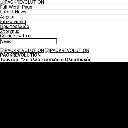
Full-Width Page
Latest News
Αρχική
Επικοινωνία
Πρωτοσέλιδο
Στοίχημα
Connect with us
PAOKREVOLUTION
Τούντορ: “Σε άλλο επίπεδο ο Ολυμπιακός”
Ποδόσφαιρο
«Πλέον έχουμε αλλάξει σαν ομάδα, παίξαμε σαν ένα»
«Το πιο σημαντικό είναι η αυτοπεποίθηση των ποδοσφαιριστώ
«Πάμε να διεκδικήσουμε την οκτάδα»
«Είναι απόλαυση να παίζεις για τον κόσμο του ΠΑΟΚ»
«Θα τα δώσουμε όλα κόντρα στη Λιόν για την οκτάδα»
Μπάσκετ
Αλλαγή ώρας με Σπόρτινγκ και Μπιλμπάο