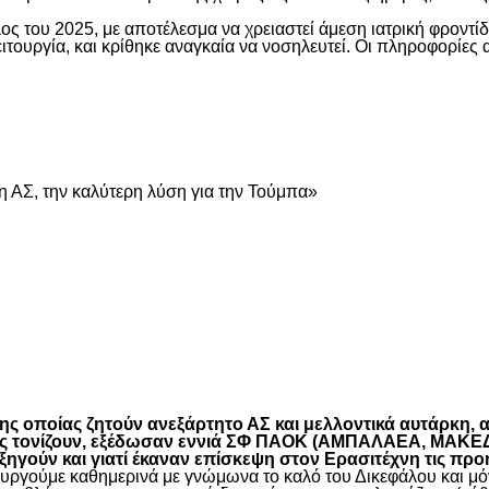
ος του 2025, με αποτέλεσμα να χρειαστεί άμεση ιατρική φροντ
τουργία, και κρίθηκε αναγκαία να νοσηλευτεί. Οι πληροφορίες 
είτε
 ΑΣ, την καλύτερη λύση για την Τούμπα»
είτε
 οποίας ζητούν ανεξάρτητο ΑΣ και μελλοντικά αυτάρκη, αλ
όπως τονίζουν, εξέδωσαν εννιά ΣΦ ΠΑΟΚ (ΑΜΠΑΛΑΕΑ, ΜΑ
ύν και γιατί έκαναν επίσκεψη στον Ερασιτέχνη τις προ
γούμε καθημερινά με γνώμωνα το καλό του Δικεφάλου και μόνο