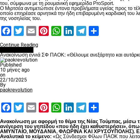
του, σύμφωνα με τη ρουμανική εφημερίδα ProSport.
Ο Μιρτσέα αντιμετώπισε έντονα προβλήματα υγείας προς το τέλ
οποίο επηρέασε αρνητικά την ήδη επιβαρυμένη καρδιακή του λει
της νοσηλείας του.
Facebook
Twitter
Email
Pinterest
WhatsApp
LinkedIn
Telegram
Μοιραστ
Continue Reading
Επικαιρότητα
Ανακοίνωση εννιά ΣΦ ΠΑΟΚ: «Θέλουμε ανεξάρτητο και αυτάρκη
Published
10 μήνες ago
on
22/10/2025
By
paokrevolution
Facebook
Twitter
Email
Pinterest
WhatsApp
LinkedIn
Telegram
Μοιραστ
Ανακοίνωση με αφορμή το θέμα της Νέας Τούμπας, μέσω της
ανέγερση του γηπέδου «που ήδη έχει καθυστερήσει», 
ΑΜΥΝΤΑΙΟ, ΜΟΥΔΑΝΙΑ, ΦΛΩΡΙΝΑ ΚΑΙ ΧΡΥΣΟΥΠΟΛΗΣ). Εξηγο
Αναλυτικά το κείμενο:
«Ως Σύνδεσμοι Φίλων ΠΑΟΚ που λειτουρ