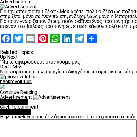
Advertisement
Για την απουσία του Ζέκα: «Μου αρέσει πολύ ο Ζέκα ως ποδοσφ
στηρίζεται μόνο σε έναν παίκτη, ενδεχομένως μόνο η Μπαρτσε
Για το αν γνωρίζει τον Στραματσόνι: «Είναι ένας προπονητής που
απέναντι σε Ιταλούς προπονητές, επειδή κάνουν πολύ καλή προ
Facebook
Twitter
Email
Pinterest
WhatsApp
LinkedIn
Telegram
Μοιραστ
Related Topics:
Up Next
“Να το αφιερώσουμε στον κόσμο μας”
Don't Miss
Nέα παράταση στην απεργία οι δικηγόροι και οριστικά με κόσμο
paokrevolution
Continue Reading
Advertisement
You may like
Click to comment
Leave a Reply
Η ηλ. διεύθυνση σας δεν δημοσιεύεται.
Τα υποχρεωτικά πεδί