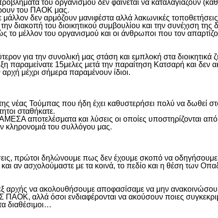
προβλήματα του οργανισμού δεν φαίνεται να καταλαγιάζουν (κά
φέρουν του ΠΑΟΚ μας.
μάλλον δεν αρμόζουν μανιφέστα αλλά λακωνικές τοποθετήσεις 
ην διακοπή του διοικητικού συμβουλίου και την συνέχιση της 
ς το μέλλον του οργανισμού και οι άνθρωποι που τον απαρτίζο
ύτερον για την συνολική μας στάση και εμπλοκή στα διοικητικ
ιξη παραμείνατε 15μελες μετά την παραίτηση Κατσαρή και δεν α
ην αρχή μέχρι σήμερα παραμένουν ίδιοι.
η της νέας Τούμπας που ήδη έχει καθυστερήσει πολύ να δωθεί σ
τητοι σταθήκατε.
 ΑΜΕΣΑ αποτελέσματα και λύσεις οι οποίες υποστηρίζονται από
ην κληρονομιά του συλλόγου μας.
εις, πρώτοι δηλώνουμε πως δεν έχουμε σκοπό να οδηγήσουμε α
και αν ασχολούμαστε με τα κοινά, το πεδίο και η θέση των Οπα
 εξ αρχής να ακολουθήσουμε αποφασίσαμε να μην ανακοινώσουμ
ΑΟΚ, αλλά όσοι ενδιαφέρονται να ακούσουν ποιες συγκεκριμέν
ντα διαθέσιμοι…