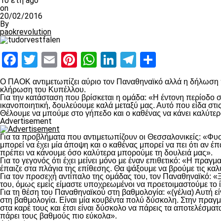
10 έτη ago
on
20/02/2016
By
paokrevolution
Facebook
Twitter
Email
Pinterest
WhatsApp
LinkedIn
Telegram
Μοιραστ
Ο ΠΑΟΚ αντιμετωπίζει αύριο τον Παναθηναϊκό αλλά η δήλωση πο
κλήρωση του Κυπέλλου.
Για την κατάσταση που βρίσκεται η ομάδα: «Η έντονη περίοδο 
ικανοποιητική, δουλεύουμε καλά μεταξύ μας. Αυτό που είδα στι
Θέλουμε να μπούμε στο γήπεδο και ο καθένας να κάνει καλύτερ
Advertisement
Για τα προβλήματα που αντιμετωπίζουν οι Θεσσαλονικείς: «Φυσ
μπορεί να έχει μία άποψη και ο καθένας μπορεί να πει ότι αν έ
πρέπει να κάνουμε όσο καλύτερα μπορούμε τη δουλειά μας».
Για το γεγονός ότι έχει μείνει μόνο με έναν επιθετικό: «Η πραγ
έπαιζε στα πλάγια της επίθεσης. Θα ψάξουμε να βρούμε τις καλύτε
Για τον προσεχή αντίπαλο της ομάδας του, τον Παναθηναϊκό: «Ξέ
του, όμως εμείς είμαστε υποχρεωμένοι να προετοιμαστούμε το ί
Για τη θέση του Παναθηναϊκού στη βαθμολογία: «(γέλια) Αυτή είνα
στη βαθμολογία. Είναι μία κουβέντα πολύ δύσκολη. Στην πραγμ
στα καρέ τους και έτσι είναι δύσκολο να πάρεις τα αποτελέσματ
πάρει τους βαθμούς πιο εύκολα».