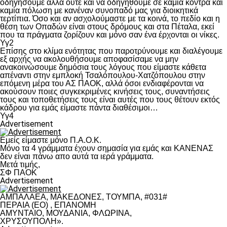
οδηγήσουμε αλλά ούτε και να οδηγηθούμε σε καμία κόντρα και
καμία πόλωση με κανέναν συνοπαδό μας για διοικητικά
τερτίπια. Όσο και αν ασχολούμαστε με τα κοινά, το πεδίο και η
θέση των Οπαδών είναι στους δρόμους και στα Πέταλα, εκεί
που τα πράγματα ζορίζουν και μόνο σαν ένα έρχονται οι νίκες.
Υγ2
Επίσης στο κλίμα ενότητας που παροτρύνουμε και διαλέγουμε
εξ αρχής να ακολουθήσουμε αποφασίσαμε να μην
ανακοινώσουμε δημόσια τους λόγους που είμαστε κάθετα
απέναντι στην εμπλοκή Τσαλόπουλου-Χατζόπουλου στην
επόμενη μέρα του ΑΣ ΠΑΟΚ, αλλά όσοι ενδιαφέρονται να
ακούσουν ποιες συγκεκριμένες κινήσεις τους, συναντήσεις
τους και τοποθετήσεις τους είναι αυτές που τους θέτουν εκτός
κάδρου για εμάς είμαστε πάντα διαθέσιμοι…
Υγ4
Advertisement
Εμείς είμαστε μόνο Π.Α.Ο.Κ.
Μόνο τα 4 γράμματα έχουν σημασία για εμάς και ΚΑΝΕΝΑΣ
δεν είναι πάνω απο αυτά τα ιερά γράμματα.
Μετά τιμής,
ΣΦ ΠΑΟΚ
Advertisement
ΑΜΠΑΛΑΕΑ, ΜΑΚΕΔΟΝΕΣ, ΤΟΥΜΠΑ, #031#
ΠΕΡΑΙΑ (ΕΟ) , ΕΠΑΝΟΜΗ
ΑΜΥΝΤΑΙΟ, ΜΟΥΔΑΝΙΑ, ΦΛΩΡΙΝΑ,
ΧΡΥΣΟΥΠΟΛΗ».