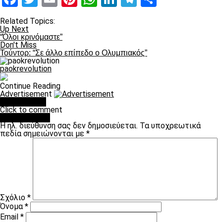
Related Topics:
Up Next
“Όλοι κρινόμαστε”
Don't Miss
Τούντορ: “Σε άλλο επίπεδο ο Ολυμπιακός”
paokrevolution
Continue Reading
Advertisement
You may like
Click to comment
Leave a Reply
Η ηλ. διεύθυνση σας δεν δημοσιεύεται.
Τα υποχρεωτικά
πεδία σημειώνονται με
*
Σχόλιο
*
Όνομα
*
Email
*