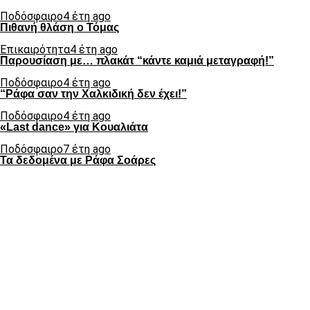
Ποδόσφαιρο
4 έτη ago
Πιθανή θλάση ο Τόμας
Επικαιρότητα
4 έτη ago
Παρουσίαση με… πλακάτ “κάντε καμιά μεταγραφή!”
Ποδόσφαιρο
4 έτη ago
“Ράφα σαν την Χαλκιδική δεν έχει!”
Ποδόσφαιρο
4 έτη ago
«Last dance» για Κουαλιάτα
Ποδόσφαιρο
7 έτη ago
Τα δεδομένα με Ράφα Σοάρες