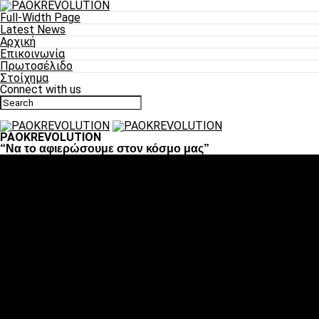
Full-Width Page
Latest News
Αρχική
Επικοινωνία
Πρωτοσέλιδο
Στοίχημα
Connect with us
PAOKREVOLUTION
“Να το αφιερώσουμε στον κόσμο μας”
Ποδόσφαιρο
«Πλέον έχουμε αλλάξει σαν ομάδα, παίξαμε σαν ένα»
«Το πιο σημαντικό είναι η αυτοπεποίθηση των
ποδοσφαιριστών»
«Πάμε να διεκδικήσουμε την οκτάδα»
«Είναι απόλαυση να παίζεις για τον κόσμο του ΠΑΟΚ»
«Θα τα δώσουμε όλα κόντρα στη Λιόν για την οκτάδα»
Μπάσκετ