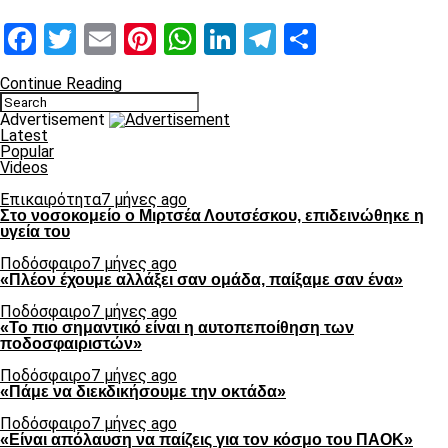
Facebook
Twitter
Email
Pinterest
WhatsApp
LinkedIn
Telegram
Μοιραστ
Continue Reading
Advertisement
Latest
Popular
Videos
Επικαιρότητα
7 μήνες ago
Στο νοσοκομείο ο Μιρτσέα Λουτσέσκου, επιδεινώθηκε η
υγεία του
Ποδόσφαιρο
7 μήνες ago
«Πλέον έχουμε αλλάξει σαν ομάδα, παίξαμε σαν ένα»
Ποδόσφαιρο
7 μήνες ago
«Το πιο σημαντικό είναι η αυτοπεποίθηση των
ποδοσφαιριστών»
Ποδόσφαιρο
7 μήνες ago
«Πάμε να διεκδικήσουμε την οκτάδα»
Ποδόσφαιρο
7 μήνες ago
«Είναι απόλαυση να παίζεις για τον κόσμο του ΠΑΟΚ»