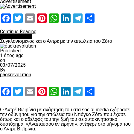
Advertisement
Facebook
Twitter
Email
Pinterest
WhatsApp
LinkedIn
Telegram
Μοιραστ
Continue Reading
Επικαιρότητα
Συγκλονισμένος και ο Αντρέ με την απώλεια του Ζότα
Published
1 έτος ago
on
03/07/2025
By
paokrevolution
Facebook
Twitter
Email
Pinterest
WhatsApp
LinkedIn
Telegram
Μοιραστ
Ο Αντρέ Βιεϊρίνια με ανάρτηση του στα social media εξέφρασε
την οδύνη του για την απώλεια του Ντιόγκο Ζότα που έχασε
όπως και ο αδελφός του την ζωή του σε αυτοκινητιστικό
δυστύχημα. «Αναπαύσου εν ειρήνη», ανέφερε στο μήνυμά του
ο Αντρέ Βιεϊρίνια.