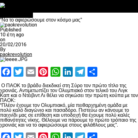
Στο OPEN τα προκριματικά, στη NOVA τα του πρωταθλήματος
Σαν σήμερα: Οταν “έφυγε” ο Λόραντ
Επικαιρότητα
“Να το αφιερώσουμε στον κόσμο μας”
Published
10 έτη ago
on
20/02/2016
By
paokrevolution
Facebook
Twitter
Email
Pinterest
WhatsApp
LinkedIn
Telegram
Μοιραστ
Ο ΠΑΟΚ το βράδυ διεκδικεί στη Σύρο τον πρώτο τίτλο της
χρονιάς. Αντιμετωπίζει τον Ολυμπιακό στον τελικό του Λιγκ
Καπ και ο Ντέιβιντ Λι θέλει να σηκώσει την πρώτη κούπα με τον
ΠΑΟΚ:
“Πλέον έχουμε τον Ολυμπιακό, μία πειθαρχημένη ομάδα με
πολύ καλό διαγώνιο και πασαδόρο. Πιστεύω αν κάνουμε το
παιχνίδι μας σε επίθεση και υποδοχή θα έχουμε πολύ καλές
πιθανότητες νίκης. Θέλουμε να πάρουμε το πρώτο τρόπαιο της
χρονιάς και να το αφιερώσουμε στους φιλάθλους μας”.
Facebook
Twitter
Email
Pinterest
WhatsApp
LinkedIn
Telegram
Μοιραστ