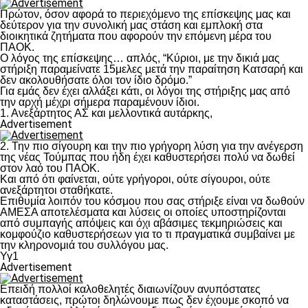
Πρώτον, όσον αφορά το περιεχόμενο της επίσκεψης μας και
δεύτερον για την συνολική μας στάση και εμπλοκή στα
διοικητικά ζητήματα που αφορούν την επόμενη μέρα του
ΠΑΟΚ.
Ο λόγος της επίσκεψης… απλός, “Κύριοι, με την δικιά μας
στήριξη παραμείνατε 15μελες μετά την παραίτηση Κατσαρή και
δεν ακολουθήσατε όλοι τον ίδιο δρόμο.”
Για εμάς δεν έχει αλλάξει κάτι, οι λόγοι της στήριξης μας από
την αρχή μέχρι σήμερα παραμένουν ίδιοι.
1. Ανεξάρτητος ΑΣ και μελλοντικά αυτάρκης,
Advertisement
2. Την πιο σίγουρη και την πιο γρήγορη λύση για την ανέγερση
της νέας Τούμπας που ήδη έχει καθυστερήσει πολύ να δωθεί
στον λαό του ΠΑΟΚ.
Και από ότι φαίνεται, ούτε γρήγοροι, ούτε σίγουροι, ούτε
ανεξάρτητοι σταθήκατε.
Επιθυμία λοιπόν του κόσμου που σας στήριξε είναι να δωθούν
ΑΜΕΣΑ αποτελέσματα και λύσεις οι οποίες υποστηρίζονται
από συμπαγής απόψεις και όχι αβάσιμες τεκμηριώσεις και
κομφούζιο καθυστερήσεων για το τι πραγματικά συμβαίνει με
την κληρονομιά του συλλόγου μας.
Υγ1
Advertisement
Επειδή πολλοί καλοθελητές διαιωνίζουν ανυπόστατες
καταστάσεις, πρώτοι δηλώνουμε πως δεν έχουμε σκοπό να