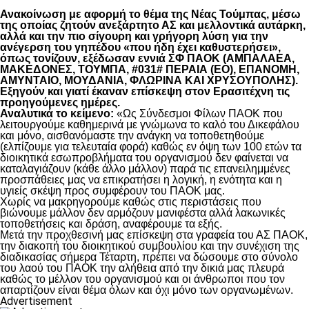
Ανακοίνωση με αφορμή το θέμα της Νέας Τούμπας, μέσω
της οποίας ζητούν ανεξάρτητο ΑΣ και μελλοντικά αυτάρκη,
αλλά και την πιο σίγουρη και γρήγορη λύση για την
ανέγερση του γηπέδου «που ήδη έχει καθυστερήσει»,
όπως τονίζουν, εξέδωσαν εννιά ΣΦ ΠΑΟΚ (ΑΜΠΑΛΑΕΑ,
ΜΑΚΕΔΟΝΕΣ, ΤΟΥΜΠΑ, #031# ΠΕΡΑΙΑ (ΕΟ), ΕΠΑΝΟΜΗ,
ΑΜΥΝΤΑΙΟ, ΜΟΥΔΑΝΙΑ, ΦΛΩΡΙΝΑ ΚΑΙ ΧΡΥΣΟΥΠΟΛΗΣ).
Εξηγούν και γιατί έκαναν επίσκεψη στον Ερασιτέχνη τις
προηγούμενες ημέρες.
Αναλυτικά το κείμενο:
«Ως Σύνδεσμοι Φίλων ΠΑΟΚ που
λειτουργούμε καθημερινά με γνώμωνα το καλό του Δικεφάλου
και μόνο, αισθανόμαστε την ανάγκη να τοποθετηθούμε
(ελπίζουμε για τελευταία φορά) καθώς εν όψη των 100 ετών τα
διοικητικά εσωπροβλήματα του οργανισμού δεν φαίνεται να
καταλαγιάζουν (κάθε άλλο μάλλον) παρά τις επανειλημμένες
προσπάθειες μας να επικρατήσει η λογική, η ενότητα και η
υγιείς σκέψη προς συμφέρουν του ΠΑΟΚ μας.
Χωρίς να μακρηγορούμε καθώς στις περιστάσεις που
βιώνουμε μάλλον δεν αρμόζουν μανιφέστα αλλά λακωνικές
τοποθετήσεις και δράση, αναφέρουμε τα εξής.
Μετά την προχθεσινή μας επίσκεψη στα γραφεία του ΑΣ ΠΑΟΚ,
την διακοπή του διοικητικού συμβουλίου και την συνέχιση της
διαδικασίας σήμερα Τέταρτη, πρέπει να δώσουμε στο σύνολο
του λαού του ΠΑΟΚ την αλήθεια από την δικιά μας πλευρά
καθώς το μέλλον του οργανισμού και οι άνθρωποι που τον
απαρτίζουν είναι θέμα όλων και όχι μόνο των οργανωμένων.
Advertisement