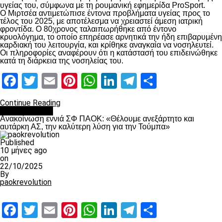
υγείας του, σύμφωνα με τη ρουμανική εφημερίδα ProSport.
Ο Μιρτσέα αντιμετώπισε έντονα προβλήματα υγείας προς το
τέλος του 2025, με αποτέλεσμα να χρειαστεί άμεση ιατρική
φροντίδα. Ο 80χρονος ταλαιπωρήθηκε από έντονο
κρυολόγημα, το οποίο επηρέασε αρνητικά την ήδη επιβαρυμένη
καρδιακή του λειτουργία, και κρίθηκε αναγκαία να νοσηλευτεί.
Οι πληροφορίες αναφέρουν ότι η κατάστασή του επιδεινώθηκε
κατά τη διάρκεια της νοσηλείας του.
Facebook
Twitter
Email
Pinterest
WhatsApp
LinkedIn
Telegram
Μοιραστ
Continue Reading
Επικαιρότητα
Ανακοίνωση εννιά ΣΦ ΠΑΟΚ: «Θέλουμε ανεξάρτητο και
αυτάρκη ΑΣ, την καλύτερη λύση για την Τούμπα»
Published
10 μήνες ago
on
22/10/2025
By
paokrevolution
Facebook
Twitter
Email
Pinterest
WhatsApp
LinkedIn
Telegram
Μοιραστ