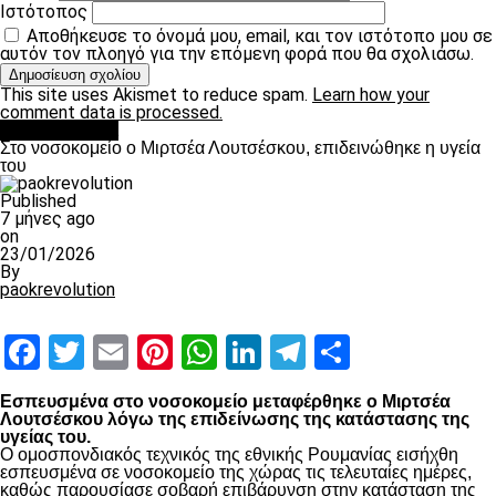
Ιστότοπος
Αποθήκευσε το όνομά μου, email, και τον ιστότοπο μου σε
αυτόν τον πλοηγό για την επόμενη φορά που θα σχολιάσω.
This site uses Akismet to reduce spam.
Learn how your
comment data is processed.
Επικαιρότητα
Στο νοσοκομείο ο Μιρτσέα Λουτσέσκου, επιδεινώθηκε η υγεία
του
Published
7 μήνες ago
on
23/01/2026
By
paokrevolution
Facebook
Twitter
Email
Pinterest
WhatsApp
LinkedIn
Telegram
Μοιραστ
Εσπευσμένα στο νοσοκομείο μεταφέρθηκε ο Μιρτσέα
Λουτσέσκου λόγω της επιδείνωσης της κατάστασης της
υγείας του.
Ο ομοσπονδιακός τεχνικός της εθνικής Ρουμανίας εισήχθη
εσπευσμένα σε νοσοκομείο της χώρας τις τελευταίες ημέρες,
καθώς παρουσίασε σοβαρή επιβάρυνση στην κατάσταση της