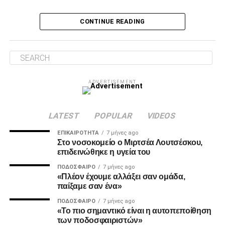
Δύο λεπτά αργότερα, ο Τσάβες έσωσε με το πόδι στην
CONTINUE READING
κλειστή του γωνία, μετά από σουτ του Ζίβκοβιτς και στην
επόμενη φάση ο Καμαρά είδε σε κεφαλιά του τη μπάλα να
φεύγει ελάχιστα πάνω από την εστία.
Λύτρωση στο 87’
ADVERTISEMENT
Το πολυπόθητο γκολ για τον ΠΑΟΚ ήρθε, τελικά, στο 87′.
Ο Ζίβκοβιτς εκτέλεσε κόρνερ και ο Μαντί Καμαρά με
κεφαλιά ακριβείας έστειλε τη μπάλα στο βάθος της εστίας
LATEST
POPULAR
VIDEOS
του Παναιτωλικού, γράφοντας το 0-1.
ΕΠΙΚΑΙΡΌΤΗΤΑ
7 μήνες ago
Στο νοσοκομείο ο Μιρτσέα Λουτσέσκου,
επιδεινώθηκε η υγεία του
ADVERTISEMENT
ΠΟΔΌΣΦΑΙΡΟ
7 μήνες ago
«Πλέον έχουμε αλλάξει σαν ομάδα,
παίξαμε σαν ένα»
ΠΟΔΌΣΦΑΙΡΟ
7 μήνες ago
MVP
«Το πιο σημαντικό είναι η αυτοπεποίθηση
των ποδοσφαιριστών»