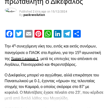
πρωταθλητή ο Δικέφαλος
πραγματικότητα. Να φοράμε δηλαδή τη φανέλα της
ομάδας που αγαπάμε”
Published
2 έτη ago
on
15/12/2024
By
paokrevolution
Facebook
Twitter
Email
Pinterest
WhatsApp
LinkedIn
Telegram
Μοιρασ
Facebook
Twitter
Email
Pinterest
WhatsApp
LinkedIn
Telegram
Μοιρασ
RELATED TOPICS:
UP NEXT
η
«Δε θα είναι εύκολο το παιχνίδι»
Την 4
συνεχόμενη νίκη του, εντός και εκτός συνόρων,
η
πανηγύρισε ο ΠΑΟΚ στο Αγρίνιο, για την 15
αγωνιστική
DON'T MISS
Στις 500.000 ευρώ η μεταγραφή
της
Super League 1
, μετά τις επιτυχίες του απέναντι σε
Αιγάλεω, Πανσερραϊκό και Φερεντσβάρος.
Ο Δικέφαλος μπορεί να αγχώθηκε, αλλά επικράτησε του
paokrevolution
Παναιτωλικού με 0-1, έχοντας «ήρωα» της τελευταίας
στιγμής τον Καμαρά, ο οποίος σκόραρε στο 87’ με
κεφαλιά. Ο Μαϊντέβατς έχασε πέναλτι στο 23’, που κέρδισε
μετά από διπλό λάθος του Μιχαηλίδη.