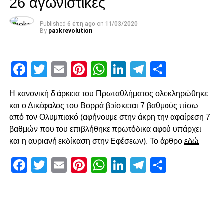
26 αγωνιστικές
Ότο χάσει σπουδαία ευκαιρία με πλασέ από την μικρή
περιοχή.
Published
6 έτη ago
on
11/03/2020
By
paokrevolution
Ο Κοτάρσκι «έσωσε» τον Καμαρά
Στο 60’ ο Παναιτωλικός απείλησε από μεγάλο λάθος του
Facebook
Twitter
Email
Pinterest
WhatsApp
LinkedIn
Telegram
Μοιρασ
Καμαρά, ο οποίος προσπάθησε να γυρίσει προς τα πίσω,
ο Λαχούντ βγήκε απέναντι από τον Κοτάρσκι, αλλά ο
Η κανονική διάρκεια του Πρωταθλήματος ολοκληρώθηκε
Κροάτης τον νίκησε. Η επόμενη αξιοσημείωτη φάση
και ο Δικέφαλος του Βορρά βρίσκεται 7 βαθμούς πίσω
καταγράφηκε στο 78’, με γύρισμα του Ζίβκοβιτς στην
από τον Ολυμπιακό (αφήνουμε στην άκρη την αφαίρεση 7
καρδιά της περιοχής και επέμβαση του Τσάβες προ του
βαθμών που του επιβλήθηκε πρωτόδικα αφού υπάρχει
επερχόμενου Τισουντάλι.
και η αυριανή εκδίκαση στην Εφέσεων). Το άρθρο
εδώ
Facebook
Twitter
Email
Pinterest
WhatsApp
LinkedIn
Telegram
Μοιρασ
ADVERTISEMENT
Ο Τσάβες είπε «όχι» σε σουτ του Ζίβκοβιτς