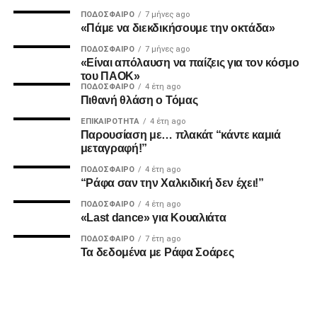
Ο Καμαρά έκρινε ακόμη ένα ματς του ΠΑΟΚ τη φετινή
ΠΟΔΌΣΦΑΙΡΟ
7 μήνες ago
σεζόν με κεφαλιά, μετά τα σημαντικά γκολ του κόντρα σε
«Πάμε να διεκδικήσουμε την οκτάδα»
Ατρόμητο και Λεβαδειακό.
ΠΟΔΌΣΦΑΙΡΟ
7 μήνες ago
«Είναι απόλαυση να παίζεις για τον κόσμο
ΔΙΑΙΤΗΣΙΑ
του ΠΑΟΚ»
ΠΟΔΌΣΦΑΙΡΟ
4 έτη ago
Πιθανή θλάση ο Τόμας
Ο Τσακαλίδης δεν ήρθε αντιμέτωπος με κάποια δύσκολη
φάση. Καταλόγισε στο 21’ χωρίς δεύτερη σκέψη το
ΕΠΙΚΑΙΡΌΤΗΤΑ
4 έτη ago
Παρουσίαση με… πλακάτ “κάντε καμιά
πέναλτι υπέρ του Παναιτωλικού για μαρκάρισμα του
μεταγραφή!”
Μιχαηλίδη και έβγαλε συνολικά από το τσεπάκι του επτά
ΠΟΔΌΣΦΑΙΡΟ
4 έτη ago
κίτρινες.
“Ράφα σαν την Χαλκιδική δεν έχει!”
ΠΟΔΌΣΦΑΙΡΟ
4 έτη ago
«Last dance» για Κουαλιάτα
ADVERTISEMENT
ΠΟΔΌΣΦΑΙΡΟ
7 έτη ago
Τα δεδομένα με Ράφα Σοάρες
Οι συνθέσεις των δύο ομάδων: