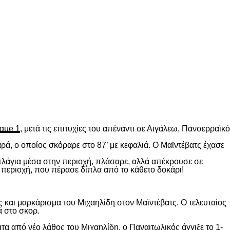
gue 1
, μετά τις επιτυχίες του απέναντι σε Αιγάλεω, Πανσερραϊκό
ρά, ο οποίος σκόραρε στο 87’ με κεφαλιά. Ο Μαϊντέβατς έχασε
 πλάγια μέσα στην περιοχή, πλάσαρε, αλλά απέκρουσε σε
 περιοχή, που πέρασε δίπλα από το κάθετο δοκάρι!
 και μαρκάρισμα του Μιχαηλίδη στον Μαϊντέβατς. Ο τελευταίος
ά στο σκορ.
ιτα από νέο λάθος του Μιχαηλίδη, ο Παναιτωλικός άγγιξε το 1-