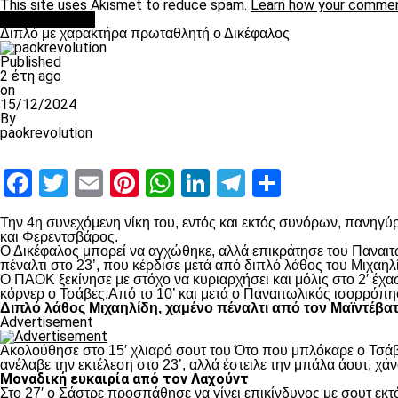
This site uses Akismet to reduce spam.
Learn how your commen
πρωτοσέλιδο
Διπλό με χαρακτήρα πρωταθλητή ο Δικέφαλος
Published
2 έτη ago
on
15/12/2024
By
paokrevolution
Facebook
Twitter
Email
Pinterest
WhatsApp
LinkedIn
Telegram
Μοιραστ
Την 4
η
συνεχόμενη νίκη του, εντός και εκτός συνόρων, πανηγύρ
και Φερεντσβάρος.
Ο Δικέφαλος μπορεί να αγχώθηκε, αλλά επικράτησε του Παναιτω
πέναλτι στο 23’, που κέρδισε μετά από διπλό λάθος του Μιχαηλ
Ο ΠΑΟΚ ξεκίνησε με στόχο να κυριαρχήσει και μόλις στο 2′ έχ
κόρνερ ο Τσάβες.Από το 10’ και μετά ο Παναιτωλικός ισορρόπη
Διπλό λάθος Μιχαηλίδη, χαμένο πέναλτι από τον Μαϊντέβα
Advertisement
Ακολούθησε στο 15′ χλιαρό σουτ του Ότο που μπλόκαρε ο Τσάβε
ανέλαβε την εκτέλεση στο 23’, αλλά έστειλε την μπάλα άουτ, χά
Μοναδική ευκαιρία από τον Λαχούντ
Στο 27′ ο Σάστρε προσπάθησε να γίνει επικίνδυνος με σουτ εκτό