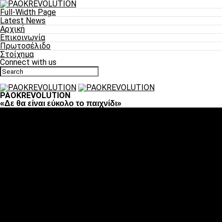
Full-Width Page
Latest News
Αρχική
Επικοινωνία
Πρωτοσέλιδο
Στοίχημα
Connect with us
PAOKREVOLUTION
«Δε θα είναι εύκολο το παιχνίδι»
Ποδόσφαιρο
«Πλέον έχουμε αλλάξει σαν ομάδα, παίξαμε σαν ένα»
«Το πιο σημαντικό είναι η αυτοπεποίθηση των ποδοσφαιριστώ
«Πάμε να διεκδικήσουμε την οκτάδα»
«Είναι απόλαυση να παίζεις για τον κόσμο του ΠΑΟΚ»
«Θα τα δώσουμε όλα κόντρα στη Λιόν για την οκτάδα»
Μπάσκετ
Αλλαγή ώρας με Σπόρτινγκ και Μπιλμπάο