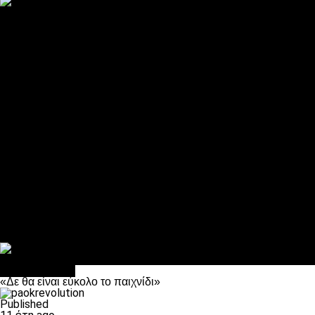
ΠΑΟΚ και τηλεοπτικά: αποκλειστικά απόφαση Σαββίδη
Αντίπαλοι
Νέα προβλήματα στην Μπέτις πριν την Τούμπα
Επίσημο «stop» στους φίλους του ΠΑΟΚ στο Αγρίνιο
Η Λιόν «σφυροκόπησε» τη Μονακό και πλησιάζει στο Champio
ΠΑΟΚ: Τι έκαναν οι αντίπαλοί του στο Europa League
Η Ριέκα διέκοψε την εγγραφή μελών ενόψει… ΠΑΟΚ
Διάφορα
Πέθανε ο μπαμπάς του Γιαννάκη, Λουκάς Μήλιος
ΣΦ ΠΑΟΚ Θύρα 4: Ανακοίνωσε οδική εκδρομή για τον αγώνα με
Κανείς δεν ξέχασε τα έξι αετόπουλα
Στο OPEN τα προκριματικά, στη NOVA τα του πρωταθλήματος
Σαν σήμερα: Οταν “έφυγε” ο Λόραντ
πρωτοσέλιδο
«Δε θα είναι εύκολο το παιχνίδι»
Published