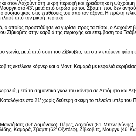
ε στον Λαχούντ στη μικρή περιοχή και χρειάστηκε η ψύχραιμη 
Μουργκ στο 43′, μετά από στρώσιμο του Σβαμπ, που δεν ανησύ
ιο ουσιαστικός στις επιθέσεις του από τον άξονα. Η πρώτη τελι
ε πλασέ από την μικρή περιοχή.
, ο οποίος προσπάθησε να γυρίσει προς τα πίσω, ο Λαχούντ βγ
ου Ζίβκοβιτς στην καρδιά της περιοχής και επέμβαση του Τσάβ
ου γωνία, μετά από σουτ του Ζίβκοβιτς και στην επόμενη φάση ο
οβιτς εκτέλεσε κόρνερ και ο Μαντί Καμαρά με κεφαλιά ακριβείας
εφαλιά, μετά τα σημαντικά γκολ του κόντρα σε Ατρόμητο και Λε
αταλόγισε στο 21’ χωρίς δεύτερη σκέψη το πέναλτι υπέρ του Π
αιντέβατς (63’ Λομόνακο), Πέρες, Λαχούντ (81’ Μπελεβώνης), Σ
ίδης, Καμαρά, Σβαμπ (62’ Οζντόεφ), Ζίβκοβιτς, Μουργκ (46’ Κων