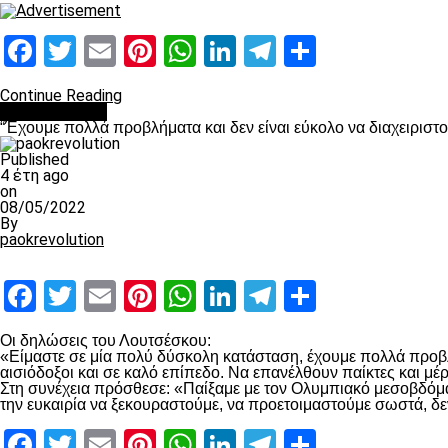
Facebook
Twitter
Email
Pinterest
WhatsApp
LinkedIn
Telegram
Μοιραστ
Continue Reading
πρωτοσέλιδο
“Έχουμε πολλά προβλήματα και δεν είναι εύκολο να διαχειριστ
Published
4 έτη ago
on
08/05/2022
By
paokrevolution
Facebook
Twitter
Email
Pinterest
WhatsApp
LinkedIn
Telegram
Μοιραστ
Οι δηλώσεις του Λουτσέσκου:
«Είμαστε σε μία πολύ δύσκολη κατάσταση, έχουμε πολλά προβλή
αισιόδοξοι και σε καλό επίπεδο. Να επανέλθουν παίκτες και μ
Στη συνέχεια πρόσθεσε: «Παίξαμε με τον Ολυμπιακό μεσοβδόμαδα
την ευκαιρία να ξεκουραστούμε, να προετοιμαστούμε σωστά, δε
Facebook
Twitter
Email
Pinterest
WhatsApp
LinkedIn
Telegram
Μοιραστ