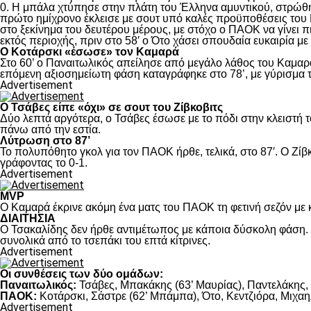
0. Η μπάλα χτύπησε στην πλάτη του Έλληνα αμυντικού, στρώθηκ
πρώτο ημίχρονο έκλεισε με σουτ υπό καλές προϋποθέσεις του 
στο ξεκίνημα του δευτέρου μέρους, με στόχο ο ΠΑΟΚ να γίνει π
εκτός περιοχής, πριν στο 58′ ο Ότο χάσει σπουδαία ευκαιρία μ
Ο Κοτάρσκι «έσωσε» τον Καμαρά
Στο 60’ ο Παναιτωλικός απείλησε από μεγάλο λάθος του Καμαρά
επόμενη αξιοσημείωτη φάση καταγράφηκε στο 78’, με γύρισμα τ
Advertisement
Ο Τσάβες είπε «όχι» σε σουτ του Ζίβκοβιτς
Δύο λεπτά αργότερα, ο Τσάβες έσωσε με το πόδι στην κλειστή τ
πάνω από την εστία.
Λύτρωση στο 87’
Το πολυπόθητο γκολ για τον ΠΑΟΚ ήρθε, τελικά, στο 87′. Ο Ζίβκ
γράφοντας το 0-1.
Advertisement
MVP
Ο Καμαρά έκρινε ακόμη ένα ματς του ΠΑΟΚ τη φετινή σεζόν με κ
ΔΙΑΙΤΗΣΙΑ
Ο Τσακαλίδης δεν ήρθε αντιμέτωπος με κάποια δύσκολη φάση. Κ
συνολικά από το τσεπάκι του επτά κίτρινες.
Advertisement
Οι συνθέσεις των δύο ομάδων:
Παναιτωλικός:
Τσάβες, Μπακάκης (63’ Μαυρίας), Παντελάκης, Μ
ΠΑΟΚ:
Κοτάρσκι, Σάστρε (62’ Μπάμπα), Ότο, Κεντζιόρα, Μιχαηλ
Advertisement