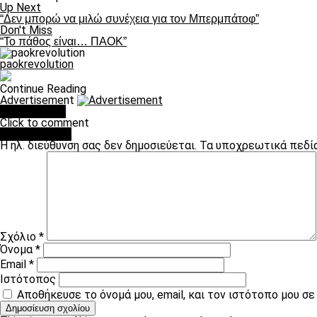
Up Next
“Δεν μπορώ να μιλώ συνέχεια για τον Μπερμπάτοφ”
Don't Miss
“Το πάθος είναι… ΠΑΟΚ”
paokrevolution
Continue Reading
Advertisement
You may like
Click to comment
Leave a Reply
Η ηλ. διεύθυνση σας δεν δημοσιεύεται.
Τα υποχρεωτικά πεδί
Σχόλιο
*
Όνομα
*
Email
*
Ιστότοπος
Αποθήκευσε το όνομά μου, email, και τον ιστότοπο μου σ