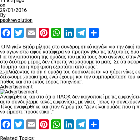
11 έτη ago
on
29/01/2016
By
paokrevolution
Facebook
Twitter
Email
Pinterest
WhatsApp
LinkedIn
Telegram
Μοιραστ
Ο Μιγκέλ Βιτόρ μίλησε στο συνδρομητικό κανάλι για την δική το
να αγωνιστώ αφού κατάφερα να προπονηθώ τις τελευταίες δυο 
Για την κατάσταση της ομάδας του μετά τους δυο αγώνες στην 
στο δεύτερο μέρος δεν έπρεπε να χάσουμε το ματς. Σε ότι αφορ
Τούμπα και η πρόκριση εξαρτάται από εμάς”.
Σχολιάζοντας το ότι η ομάδα του δυσκολεύεται να πάρει νίκες ε
δείχνουμε χαρακτήρα, ενώ έχουμε και την συμπαράσταση του κόσ
πάθος και στα εκτός έδρας παιχνίδια”.
Advertisement
Αναφέρθηκε και στο ότι ο ΠΑΟΚ δεν ικανοποιεί με τις εμφανίσει
αυτά συνδυάζαμε καλές εμφανίσεις με νίκες. Ίσως τα συνεχόμενα
Τέλος αναφέρθηκε και στον Ατρόμητο: “Δεν είναι ομάδα που η π
να είμαστε προσεκτικοί.”
Facebook
Twitter
Email
Pinterest
WhatsApp
LinkedIn
Telegram
Μοιραστ
Related Topics: