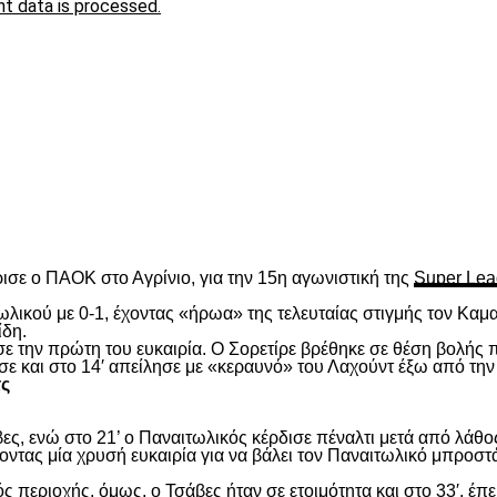
t data is processed.
είτε
ισε ο ΠΑΟΚ στο Αγρίνιο, για την 15
η
αγωνιστική της
Super Lea
λικού με 0-1, έχοντας «ήρωα» της τελευταίας στιγμής τον Καμα
ίδη.
ασε την πρώτη του ευκαιρία. Ο Σορετίρε βρέθηκε σε θέση βολής
σε και στο 14′ απείλησε με «κεραυνό» του Λαχούντ έξω από την
τς
ς, ενώ στο 21’ ο Παναιτωλικός κέρδισε πέναλτι μετά από λάθος
νοντας μία χρυσή ευκαιρία για να βάλει τον Παναιτωλικό μπροστ
ς περιοχής, όμως, ο Τσάβες ήταν σε ετοιμότητα και στο 33′, έπε