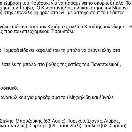
επέμβαση του Κοτάρσκι για να παραμείνει το σκορ ισόπαλο. Το
χησε τον Τσάβες. Ο Κωνσταντέλιας αντικατέστησε τον Μουργκ
κή στην επανάληψη ήρθε στο 54′, με άστοχο σουτ του Σάστρε
ήκε απέναντι από τον Κοτάρσκι, αλλά ο Κροάτης τον νίκησε. Η
ες προ του επερχόμενου Τισουντάλι.
 Καμαρά είδε σε κεφαλιά του τη μπάλα να φεύγει ελάχιστα
 έστειλε τη μπάλα στο βάθος της εστίας του Παναιτωλικού,
βαδειακό.
αναιτωλικού για μαρκάρισμα του Μιχαηλίδη και έβγαλε
ιέλης, Μπουζούκης (63΄Λουίς), Τορεχόν, Στάγιτς, Λιάβας.
στσντέλιας), Σορετίρε (69’ Τισουντάλι), Τσάλοφ (62’ Σαμάτα).