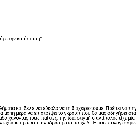
είτε
ούμε την κατάσταση”
είτε
ματα και δεν είναι εύκολο να τη διαχειριστούμε. Πρέπει να πη
έρα με τη μέρα να επιστρέψει το γκρουπ που θα μας οδηγήσει σ
 χάνοντας τρεις παίκτες, την ίδια στιγμή ο αντίπαλος είχε μί
ν έχουμε τη σωστή αντίδραση στο παιχνίδι. Είμαστε αναγκασμέν
είτε