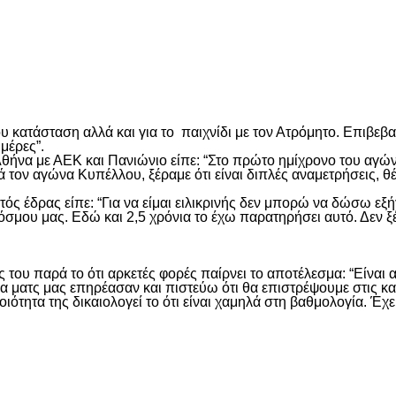
είτε
υ κατάσταση αλλά και για το παιχνίδι με τον Ατρόμητο. Επιβεβαί
μέρες”.
Αθήνα με ΑΕΚ και Πανιώνιο είπε: “Στο πρώτο ημίχρονο του αγών
ά τον αγώνα Κυπέλλου, ξέραμε ότι είναι διπλές αναμετρήσεις, 
κτός έδρας είπε: “Για να είμαι ειλικρινής δεν μπορώ να δώσω ε
μου μας. Εδώ και 2,5 χρόνια το έχω παρατηρήσει αυτό. Δεν ξέρ
ς του παρά το ότι αρκετές φορές παίρνει το αποτέλεσμα: “Είναι 
 ματς μας επηρέασαν και πιστεύω ότι θα επιστρέψουμε στις καλέ
οιότητα της δικαιολογεί το ότι είναι χαμηλά στη βαθμολογία. Έ
είτε