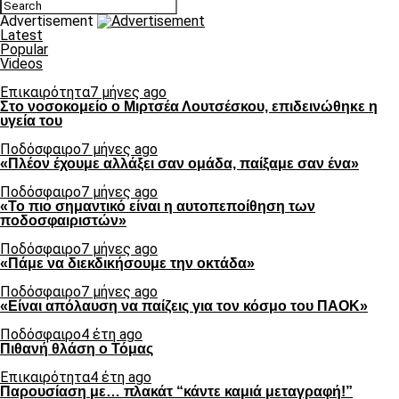
Advertisement
Latest
Popular
Videos
Επικαιρότητα
7 μήνες ago
Στο νοσοκομείο ο Μιρτσέα Λουτσέσκου, επιδεινώθηκε η
υγεία του
Ποδόσφαιρο
7 μήνες ago
«Πλέον έχουμε αλλάξει σαν ομάδα, παίξαμε σαν ένα»
Ποδόσφαιρο
7 μήνες ago
«Το πιο σημαντικό είναι η αυτοπεποίθηση των
ποδοσφαιριστών»
Ποδόσφαιρο
7 μήνες ago
«Πάμε να διεκδικήσουμε την οκτάδα»
Ποδόσφαιρο
7 μήνες ago
«Είναι απόλαυση να παίζεις για τον κόσμο του ΠΑΟΚ»
Ποδόσφαιρο
4 έτη ago
Πιθανή θλάση ο Τόμας
Επικαιρότητα
4 έτη ago
Παρουσίαση με… πλακάτ “κάντε καμιά μεταγραφή!”