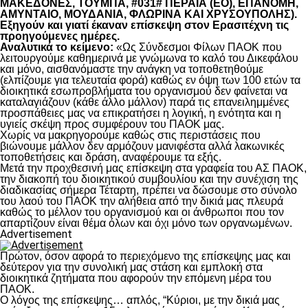
ΜΑΚΕΔΟΝΕΣ, ΤΟΥΜΠΑ, #031# ΠΕΡΑΙΑ (ΕΟ), ΕΠΑΝΟΜΗ,
ΑΜΥΝΤΑΙΟ, ΜΟΥΔΑΝΙΑ, ΦΛΩΡΙΝΑ ΚΑΙ ΧΡΥΣΟΥΠΟΛΗΣ).
Εξηγούν και γιατί έκαναν επίσκεψη στον Ερασιτέχνη τις
προηγούμενες ημέρες.
Αναλυτικά το κείμενο:
«Ως Σύνδεσμοι Φίλων ΠΑΟΚ που
λειτουργούμε καθημερινά με γνώμωνα το καλό του Δικεφάλου
και μόνο, αισθανόμαστε την ανάγκη να τοποθετηθούμε
(ελπίζουμε για τελευταία φορά) καθώς εν όψη των 100 ετών τα
διοικητικά εσωπροβλήματα του οργανισμού δεν φαίνεται να
καταλαγιάζουν (κάθε άλλο μάλλον) παρά τις επανειλημμένες
προσπάθειες μας να επικρατήσει η λογική, η ενότητα και η
υγιείς σκέψη προς συμφέρουν του ΠΑΟΚ μας.
Χωρίς να μακρηγορούμε καθώς στις περιστάσεις που
βιώνουμε μάλλον δεν αρμόζουν μανιφέστα αλλά λακωνικές
τοποθετήσεις και δράση, αναφέρουμε τα εξής.
Μετά την προχθεσινή μας επίσκεψη στα γραφεία του ΑΣ ΠΑΟΚ,
την διακοπή του διοικητικού συμβουλίου και την συνέχιση της
διαδικασίας σήμερα Τέταρτη, πρέπει να δώσουμε στο σύνολο
του λαού του ΠΑΟΚ την αλήθεια από την δικιά μας πλευρά
καθώς το μέλλον του οργανισμού και οι άνθρωποι που τον
απαρτίζουν είναι θέμα όλων και όχι μόνο των οργανωμένων.
Advertisement
Πρώτον, όσον αφορά το περιεχόμενο της επίσκεψης μας και
δεύτερον για την συνολική μας στάση και εμπλοκή στα
διοικητικά ζητήματα που αφορούν την επόμενη μέρα του
ΠΑΟΚ.
Ο λόγος της επίσκεψης… απλός, “Κύριοι, με την δικιά μας