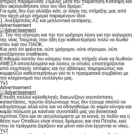
στήριξη παραμείνατε 15μελες μετά την παραίτηση Κατσαρή και
δεν ακολουθήσατε όλοι τον ίδιο δρόμο.”
Για εμάς δεν έχει αλλάξει κάτι, οι λόγοι της στήριξης μας από
την αρχή μέχρι σήμερα παραμένουν ίδιοι.
1. Ανεξάρτητος ΑΣ και μελλοντικά αυτάρκης,
Advertisement
2. Την πιο σίγουρη και την πιο γρήγορη λύση για την ανέγερση
της νέας Τούμπας που ήδη έχει καθυστερήσει πολύ να δωθεί
στον λαό του ΠΑΟΚ.
Και από ότι φαίνεται, ούτε γρήγοροι, ούτε σίγουροι, ούτε
ανεξάρτητοι σταθήκατε.
Επιθυμία λοιπόν του κόσμου που σας στήριξε είναι να δωθούν
ΑΜΕΣΑ αποτελέσματα και λύσεις οι οποίες υποστηρίζονται
από συμπαγής απόψεις και όχι αβάσιμες τεκμηριώσεις και
κομφούζιο καθυστερήσεων για το τι πραγματικά συμβαίνει με
την κληρονομιά του συλλόγου μας.
Υγ1
Advertisement
Επειδή πολλοί καλοθελητές διαιωνίζουν ανυπόστατες
καταστάσεις, πρώτοι δηλώνουμε πως δεν έχουμε σκοπό να
οδηγήσουμε αλλά ούτε και να οδηγηθούμε σε καμία κόντρα και
καμία πόλωση με κανέναν συνοπαδό μας για διοικητικά
τερτίπια. Όσο και αν ασχολούμαστε με τα κοινά, το πεδίο και η
θέση των Οπαδών είναι στους δρόμους και στα Πέταλα, εκεί
που τα πράγματα ζορίζουν και μόνο σαν ένα έρχονται οι νίκες.
Υγ2