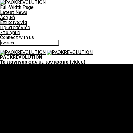
Full-Width Page
Latest News
Αρχική
Επικοινωνία
Πρωτοσέλιδο
Στοίχημα
Connect with us
PAOKREVOLUTION
To πανηγύρισαν με τον κόσμο (video)
Ποδόσφαιρο
«Πλέον έχουμε αλλάξει σαν ομάδα, παίξαμε σαν ένα»
«Το πιο σημαντικό είναι η αυτοπεποίθηση των
ποδοσφαιριστών»
«Πάμε να διεκδικήσουμε την οκτάδα»
«Είναι απόλαυση να παίζεις για τον κόσμο του ΠΑΟΚ»
«Θα τα δώσουμε όλα κόντρα στη Λιόν για την οκτάδα»
Μπάσκετ