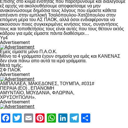
Επίσης στο κλίμα ενότητας που παροτρύνουμε και διαλέγουμε
εξ αρχής να ακολουθήσουμε αποφασίσαμε να μην
ανακοινώσουμε δημόσια τους λόγους που είμαστε κάθετα
απέναντι στην εμπλοκή Τσαλόπουλου-Χατζόπουλου στην
επόμενη μέρα του ΑΣ ΠΑΟΚ, αλλά όσοι ενδιαφέρονται να
ακούσουν ποιες συγκεκριμένες κινήσεις τους, συναντήσεις
τους και τοποθετήσεις τους είναι αυτές που τους θέτουν εκτός
κάδρου για εμάς είμαστε πάντα διαθέσιμοι…
Υγ4
Advertisement
Εμείς είμαστε μόνο Π.Α.Ο.Κ.
Μόνο τα 4 γράμματα έχουν σημασία για εμάς και ΚΑΝΕΝΑΣ
δεν είναι πάνω απο αυτά τα ιερά γράμματα.
Μετά τιμής,
ΣΦ ΠΑΟΚ
Advertisement
ΑΜΠΑΛΑΕΑ, ΜΑΚΕΔΟΝΕΣ, ΤΟΥΜΠΑ, #031#
ΠΕΡΑΙΑ (ΕΟ) , ΕΠΑΝΟΜΗ
ΑΜΥΝΤΑΙΟ, ΜΟΥΔΑΝΙΑ, ΦΛΩΡΙΝΑ,
ΧΡΥΣΟΥΠΟΛΗ».
Advertisement
Facebook
Twitter
Email
Pinterest
WhatsApp
LinkedIn
Telegram
Μοιραστ