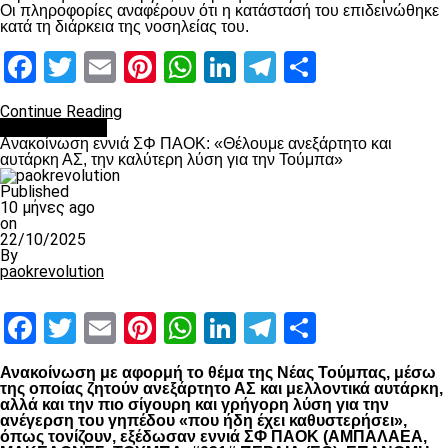
Οι πληροφορίες αναφέρουν ότι η κατάστασή του επιδεινώθηκε
κατά τη διάρκεια της νοσηλείας του.
Facebook
Twitter
Email
Pinterest
WhatsApp
LinkedIn
Telegram
Μοιραστ
Continue Reading
Επικαιρότητα
Ανακοίνωση εννιά ΣΦ ΠΑΟΚ: «Θέλουμε ανεξάρτητο και
αυτάρκη ΑΣ, την καλύτερη λύση για την Τούμπα»
Published
10 μήνες ago
on
22/10/2025
By
paokrevolution
Facebook
Twitter
Email
Pinterest
WhatsApp
LinkedIn
Telegram
Μοιραστ
Ανακοίνωση με αφορμή το θέμα της Νέας Τούμπας, μέσω
της οποίας ζητούν ανεξάρτητο ΑΣ και μελλοντικά αυτάρκη,
αλλά και την πιο σίγουρη και γρήγορη λύση για την
ανέγερση του γηπέδου «που ήδη έχει καθυστερήσει»,
όπως τονίζουν, εξέδωσαν εννιά ΣΦ ΠΑΟΚ (ΑΜΠΑΛΑΕΑ,