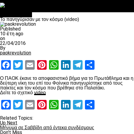
Στο OPEN τα προκριματικά, στη NOVA τα του πρωταθλήματος
Σαν σήμερα: Οταν “έφυγε” ο Λόραντ
Επικαιρότητα
To πανηγύρισαν με τον κόσμο (video)
Published
10 έτη ago
on
22/04/2016
By
paokrevolution
Facebook
Twitter
Email
Pinterest
WhatsApp
LinkedIn
Telegram
Μοιραστ
Ο ΠΑΟΚ έκανε το αποφασιστικό βήμα για το Πρωτάθλημα και η
δεύτερη νίκη του επί του Φοίνικα πανηγυρίστηκε από τους
παίκτες και τον κόσμο που βρέθηκε στο Παλατάκι.
Δείτε το σχετικό
video
Facebook
Twitter
Email
Pinterest
WhatsApp
LinkedIn
Telegram
Μοιραστ
Related Topics:
Up Next
Μήνυμα σε Σαββίδη από έντεκα συνδέσμους
Don't Miss