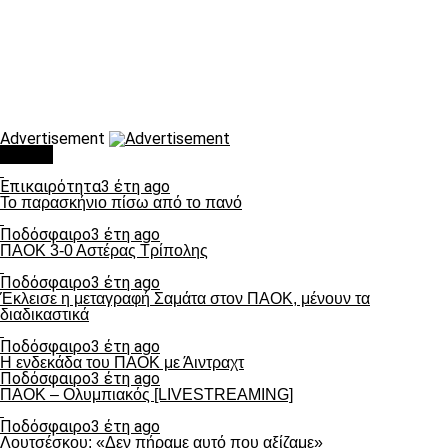
Advertisement
Τάσεις
Επικαιρότητα
3 έτη ago
Το παρασκήνιο πίσω από το πανό
Ποδόσφαιρο
3 έτη ago
ΠΑΟΚ 3-0 Αστέρας Τρίπολης
Ποδόσφαιρο
3 έτη ago
Έκλεισε η μεταγραφή Σαμάτα στον ΠΑΟΚ, μένουν τα
διαδικαστικά
Ποδόσφαιρο
3 έτη ago
Η ενδεκάδα του ΠΑΟΚ με Άιντραχτ
Ποδόσφαιρο
3 έτη ago
ΠΑΟΚ – Ολυμπιακός [LIVESTREAMING]
Ποδόσφαιρο
3 έτη ago
Λουτσέσκου: «Δεν πήραμε αυτό που αξίζαμε»