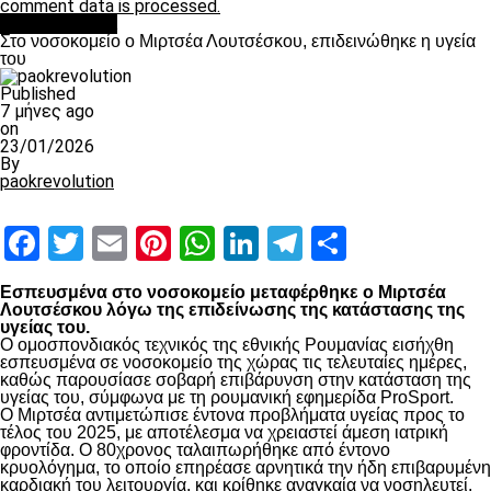
comment data is processed.
Επικαιρότητα
Στο νοσοκομείο ο Μιρτσέα Λουτσέσκου, επιδεινώθηκε η υγεία
του
Published
7 μήνες ago
on
23/01/2026
By
paokrevolution
Facebook
Twitter
Email
Pinterest
WhatsApp
LinkedIn
Telegram
Μοιραστ
Εσπευσμένα στο νοσοκομείο μεταφέρθηκε ο Μιρτσέα
Λουτσέσκου λόγω της επιδείνωσης της κατάστασης της
υγείας του.
Ο ομοσπονδιακός τεχνικός της εθνικής Ρουμανίας εισήχθη
εσπευσμένα σε νοσοκομείο της χώρας τις τελευταίες ημέρες,
καθώς παρουσίασε σοβαρή επιβάρυνση στην κατάσταση της
υγείας του, σύμφωνα με τη ρουμανική εφημερίδα ProSport.
Ο Μιρτσέα αντιμετώπισε έντονα προβλήματα υγείας προς το
τέλος του 2025, με αποτέλεσμα να χρειαστεί άμεση ιατρική
φροντίδα. Ο 80χρονος ταλαιπωρήθηκε από έντονο
κρυολόγημα, το οποίο επηρέασε αρνητικά την ήδη επιβαρυμένη
καρδιακή του λειτουργία, και κρίθηκε αναγκαία να νοσηλευτεί.