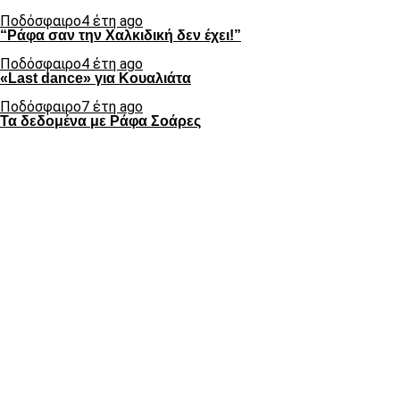
Ποδόσφαιρο
4 έτη ago
“Ράφα σαν την Χαλκιδική δεν έχει!”
Ποδόσφαιρο
4 έτη ago
«Last dance» για Κουαλιάτα
Ποδόσφαιρο
7 έτη ago
Τα δεδομένα με Ράφα Σοάρες