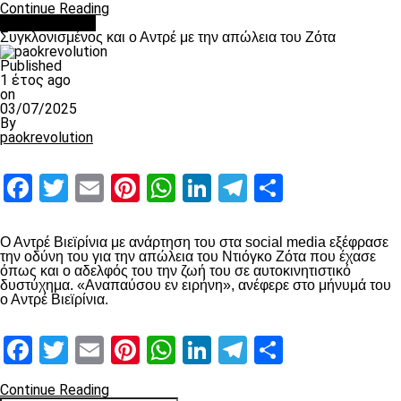
Continue Reading
Επικαιρότητα
Συγκλονισμένος και ο Αντρέ με την απώλεια του Ζότα
Published
1 έτος ago
on
03/07/2025
By
paokrevolution
Facebook
Twitter
Email
Pinterest
WhatsApp
LinkedIn
Telegram
Μοιραστ
Ο Αντρέ Βιεϊρίνια με ανάρτηση του στα social media εξέφρασε
την οδύνη του για την απώλεια του Ντιόγκο Ζότα που έχασε
όπως και ο αδελφός του την ζωή του σε αυτοκινητιστικό
δυστύχημα. «Αναπαύσου εν ειρήνη», ανέφερε στο μήνυμά του
ο Αντρέ Βιεϊρίνια.
Facebook
Twitter
Email
Pinterest
WhatsApp
LinkedIn
Telegram
Μοιραστ
Continue Reading