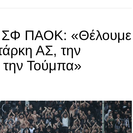
p
In
egram
οιραστείτε
ά ΣΦ ΠΑΟΚ: «Θέλουμε
τάρκη ΑΣ, την
α την Τούμπα»