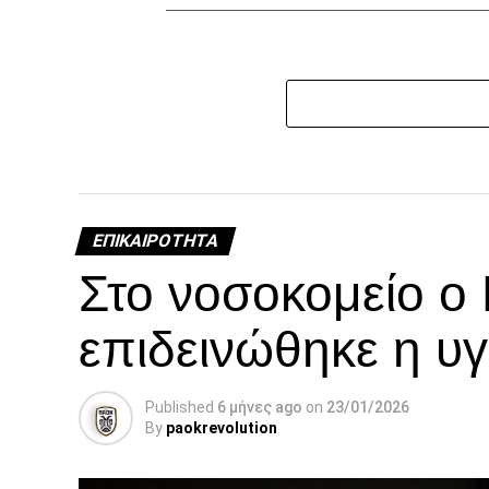
ΕΠΙΚΑΙΡΌΤΗΤΑ
Στο νοσοκομείο ο
επιδεινώθηκε η υγ
Published
6 μήνες ago
on
23/01/2026
By
paokrevolution