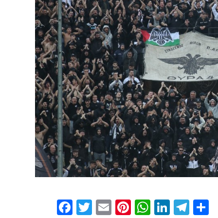
Facebook
Twitter
Email
Pinterest
WhatsAp
Linked
Tel
Μ