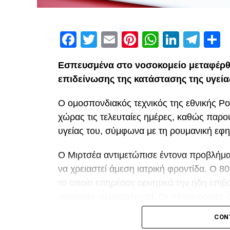
Facebook
Twitter
Email
Pinterest
WhatsAp
Linked
Tel
Μ
Εσπευσμένα στο νοσοκομείο μεταφέρθ
επιδείνωσης της κατάστασης της υγεία
Ο ομοσπονδιακός τεχνικός της εθνικής Ρ
χώρας τις τελευταίες ημέρες, καθώς παρ
υγείας του, σύμφωνα με τη ρουμανική εφη
Ο Μιρτσέα αντιμετώπισε έντονα προβλήματ
να χρειαστεί άμεση ιατρική φροντίδα. Ο 
το οποίο επηρέασε αρνητικά την ήδη επιβα
αναγκαία να νοσηλευτεί. Οι πληροφορίες 
τη διάρκεια της νοσηλείας του.
CON