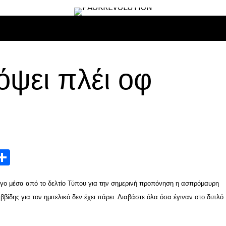
ΙΡΟ
ΜΠΆΣΚΕΤ
ΒΌΛΛΕΫ
ΕΠΙΚΑΙΡΌΤΗΤΑ
ΑΝΤΊΠΑΛΟΙ
ψει πλέι οφ
App
edIn
elegram
Μοιραστείτε
λόγο μέσα από το δελτίο Τύπου για την σημερινή προπόνηση η ασπρόμαυρη
βίδης για τον ημιτελικό δεν έχει πάρει. Διαβάστε όλα όσα έγιναν στο διπλό