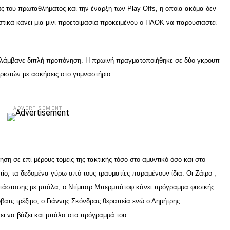
ας του πρωταθλήματος και την έναρξη των Play Offs, η οποία ακόμα δεν
ιαστικά κάνει μια μίνι προετοιμασία προκειμένου ο ΠΑΟΚ να παρουσιαστεί
ιελάμβανε διπλή προπόνηση. Η πρωινή πραγματοποιήθηκε σε δύο γκρουπ
ριστών με ασκήσεις στο γυμναστήριο.
ADVERTISEMENT
η σε επί μέρους τομείς της τακτικής τόσο στο αμυντικό όσο και στο
λτίο, τα δεδομένα γύρω από τους τραυματίες παραμένουν ίδια. Οι Ζάιρο ,
τάστασης με μπάλα, ο Ντίμιταρ Μπερμπάτοφ κάνει πρόγραμμα φυσικής
βατς τρέξιμο, ο Γιάννης Σκόνδρας θεραπεία ενώ ο Δημήτρης
σει να βάζει και μπάλα στο πρόγραμμά του.