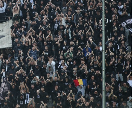
p
In
egram
οιραστείτε