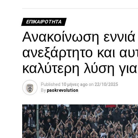
Facebook
Twitter
Email
Pinterest
WhatsAp
Linked
Tel
Μ
ΕΠΙΚΑΙΡΌΤΗΤΑ
Ανακοίνωση εννι
ανεξάρτητο και αυ
καλύτερη λύση γι
Published
10 μήνες ago
on
22/10/2025
By
paokrevolution