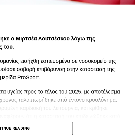
p
In
egram
οιραστείτε
ηκε ο Μιρτσέα Λουτσέσκου λόγω της
ς του.
ουμανίας εισήχθη εσπευσμένα σε νοσοκομείο της
ουσίασε σοβαρή επιβάρυνση στην κατάσταση της
μερίδα ProSport.
α υγείας προς το τέλος του 2025, με αποτέλεσμα
80χρονος ταλαιπωρήθηκε από έντονο κρυολόγημα,
ρυμένη καρδιακή του λειτουργία, και κρίθηκε
αναφέρουν ότι η κατάστασή του επιδεινώθηκε κατά
TINUE READING