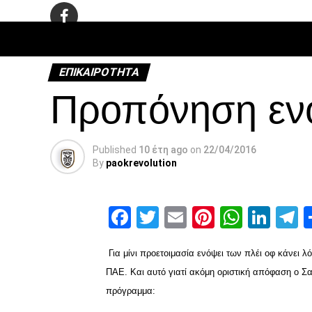
ΠΟΔΌΣΦΑ
ΕΠΙΚΑΙΡΌΤΗΤΑ
Προπόνηση ενό
Published
10 έτη ago
on
22/04/2016
By
paokrevolution
Facebook
Twitter
Email
Pinterest
Whats
Link
T
Για μίνι προετοιμασία ενόψει των πλέι οφ κάνει 
ΠΑΕ. Και αυτό γιατί ακόμη οριστική απόφαση ο Σαβ
πρόγραμμα: