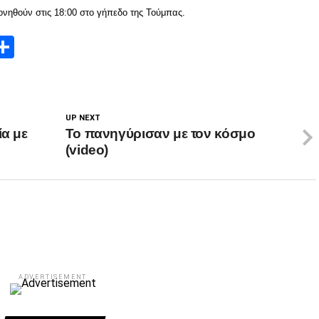
ονηθούν στις 18:00 στο γήπεδο της Τούμπας.
App
edIn
elegram
Μοιραστείτε
UP NEXT
ία με
To πανηγύρισαν με τον κόσμο
(video)
ADVERTISEMENT